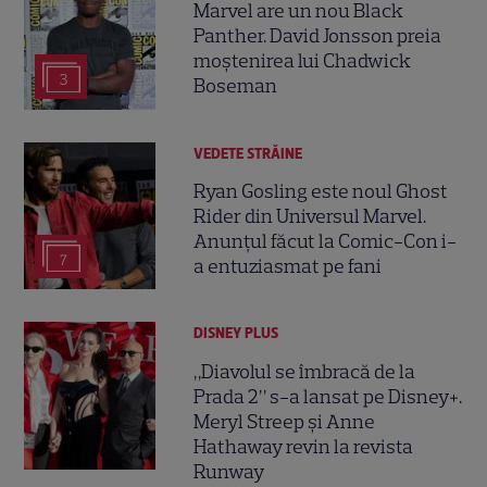
Marvel are un nou Black
Panther. David Jonsson preia
moștenirea lui Chadwick
3
Boseman
VEDETE STRĂINE
Ryan Gosling este noul Ghost
Rider din Universul Marvel.
Anunțul făcut la Comic-Con i-
7
a entuziasmat pe fani
DISNEY PLUS
„Diavolul se îmbracă de la
Prada 2” s-a lansat pe Disney+.
Meryl Streep și Anne
Hathaway revin la revista
Runway