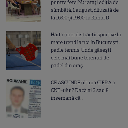
printre fete! Nu ratați ediția de
sâmbătă, 1 august, difuzată de
la 16:00 și 19:00, la Kanal D
Harta unei distracții sportive în
mare trend la noi în București:
padle tennis. Unde găsești
cele mai bune terenuri de
padel din oraș
CE ASCUNDE ultima CIFRA a
CNP-ului? Dacă ai 3 sau 8
însemană că...