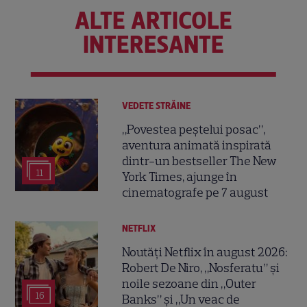
ALTE ARTICOLE
INTERESANTE
VEDETE STRĂINE
„Povestea peștelui posac”,
aventura animată inspirată
dintr-un bestseller The New
11
York Times, ajunge în
cinematografe pe 7 august
NETFLIX
Noutăți Netflix în august 2026:
Robert De Niro, „Nosferatu” și
noile sezoane din „Outer
16
Banks” și „Un veac de