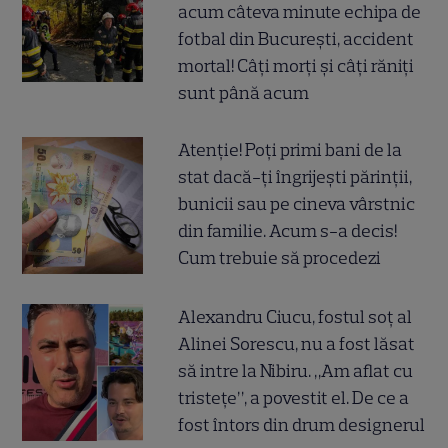
acum câteva minute echipa de
fotbal din București, accident
mortal! Câți morți și câți răniți
sunt până acum
Atenție! Poți primi bani de la
stat dacă-ți îngrijești părinții,
bunicii sau pe cineva vârstnic
din familie. Acum s-a decis!
Cum trebuie să procedezi
Alexandru Ciucu, fostul soț al
Alinei Sorescu, nu a fost lăsat
să intre la Nibiru. „Am aflat cu
tristețe”, a povestit el. De ce a
fost întors din drum designerul