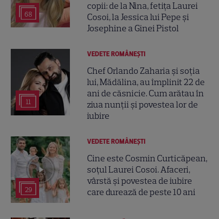
copii: de la Nina, fetița Laurei
68
Cosoi, la Jessica lui Pepe și
Josephine a Ginei Pistol
VEDETE ROMÂNEŞTI
Chef Orlando Zaharia și soția
lui, Mădălina, au împlinit 22 de
ani de căsnicie. Cum arătau în
11
ziua nunții și povestea lor de
iubire
VEDETE ROMÂNEŞTI
Cine este Cosmin Curticăpean,
soțul Laurei Cosoi. Afaceri,
vârstă și povestea de iubire
29
care durează de peste 10 ani