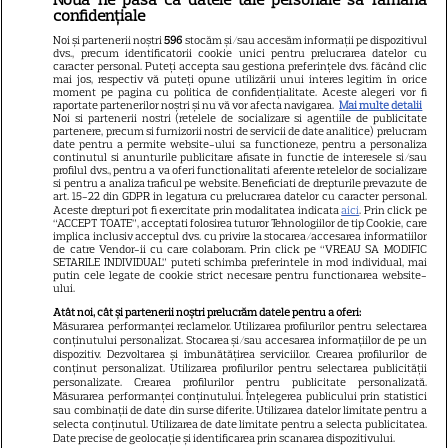
Libertatea
confidențiale
Libertatea pentru femei
Noi și partenerii noștri
596
stocăm și/sau accesăm informații pe dispozitivul
dvs., precum identificatorii cookie unici pentru prelucrarea datelor cu
GSP
caracter personal. Puteți accepta sau gestiona preferințele dvs. făcând clic
mai jos, respectiv vă puteți opune utilizării unui interes legitim în orice
Știri mondene
moment pe pagina cu politica de confidențialitate. Aceste alegeri vor fi
raportate partenerilor noștri și nu vă vor afecta navigarea.
Mai multe detalii
Noi si partenerii nostri (retelele de socializare si agentiile de publicitate
Avantaje
partenere, precum si furnizorii nostri de servicii de date analitice) prelucram
date pentru a permite website-ului sa functioneze, pentru a personaliza
Elle
continutul si anunturile publicitare afisate in functie de interesele si/sau
profilul dvs., pentru a va oferi functionalitati aferente retelelor de socializare
Unica
si pentru a analiza traficul pe website. Beneficiati de drepturile prevazute de
art. 15-22 din GDPR in legatura cu prelucrarea datelor cu caracter personal.
Retete practice
Aceste drepturi pot fi exercitate prin modalitatea indicata
aici
. Prin click pe
“ACCEPT TOATE”, acceptati folosirea tuturor Tehnologiilor de tip Cookie, care
implica inclusiv acceptul dvs. cu privire la stocarea/accesarea informatiilor
de catre Vendor-ii cu care colaboram. Prin click pe “VREAU SA MODIFIC
SETARILE INDIVIDUAL” puteti schimba preferintele in mod individual, mai
URMĂREȘTE-NE PE
putin cele legate de cookie strict necesare pentru functionarea website-
ului.
Atât noi, cât și partenerii noștri prelucrăm datele pentru a oferi:
Măsurarea performanței reclamelor. Utilizarea profilurilor pentru selectarea
conținutului personalizat. Stocarea și/sau accesarea informațiilor de pe un
dispozitiv. Dezvoltarea și îmbunătățirea serviciilor. Crearea profilurilor de
conținut personalizat. Utilizarea profilurilor pentru selectarea publicității
Copyright
2026
Ringier Romania – Toate Drepturile rezervate
personalizate. Crearea profilurilor pentru publicitate personalizată.
Măsurarea performanței conținutului. Înțelegerea publicului prin statistici
sau combinații de date din surse diferite. Utilizarea datelor limitate pentru a
selecta conținutul. Utilizarea de date limitate pentru a selecta publicitatea.
Date precise de geolocație și identificarea prin scanarea dispozitivului.