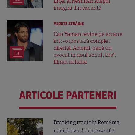
Erçel și Neslihan Atagül,
imagini din vacanță
VEDETE STRĂINE
Can Yaman revine pe ecrane
într-o ipostază complet
diferită. Actorul joacă un
31
avocat în noul serial „Bro”,
filmat în Italia
ARTICOLE PARTENERI
Breaking tragic în România:
microbuzul în care se afla