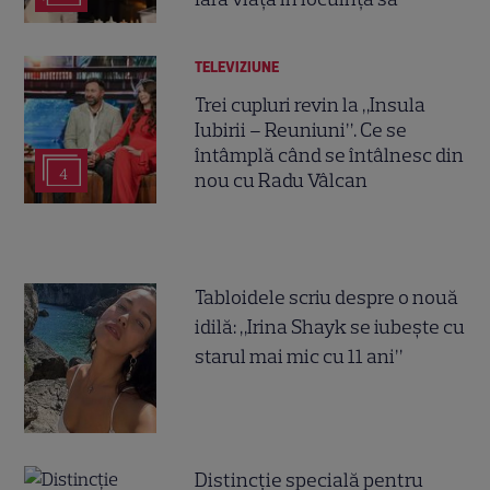
TELEVIZIUNE
Trei cupluri revin la „Insula
Iubirii – Reuniuni”. Ce se
întâmplă când se întâlnesc din
4
nou cu Radu Vâlcan
Tabloidele scriu despre o nouă
idilă: „Irina Shayk se iubește cu
starul mai mic cu 11 ani”
Distincție specială pentru