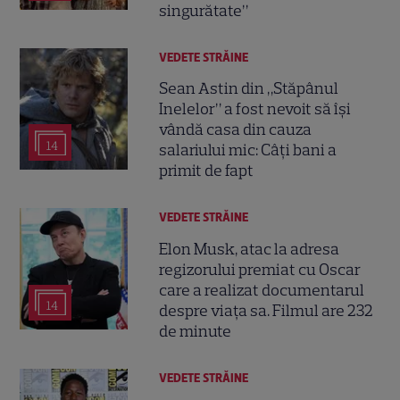
singurătate”
VEDETE STRĂINE
Sean Astin din „Stăpânul
Inelelor” a fost nevoit să își
vândă casa din cauza
14
salariului mic: Câți bani a
primit de fapt
VEDETE STRĂINE
Elon Musk, atac la adresa
regizorului premiat cu Oscar
care a realizat documentarul
14
despre viața sa. Filmul are 232
de minute
VEDETE STRĂINE