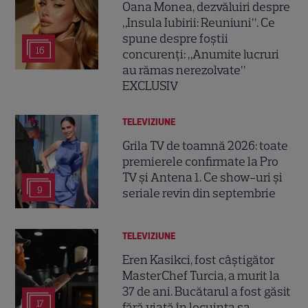
Oana Monea, dezvăluiri despre
„Insula Iubirii: Reuniuni”. Ce
spune despre foștii
16
concurenți: „Anumite lucruri
au rămas nerezolvate”
EXCLUSIV
TELEVIZIUNE
Grila TV de toamnă 2026: toate
premierele confirmate la Pro
TV și Antena 1. Ce show-uri și
9
seriale revin din septembrie
TELEVIZIUNE
Eren Kasikci, fost câștigător
MasterChef Turcia, a murit la
37 de ani. Bucătarul a fost găsit
17
fără viață în locuința sa