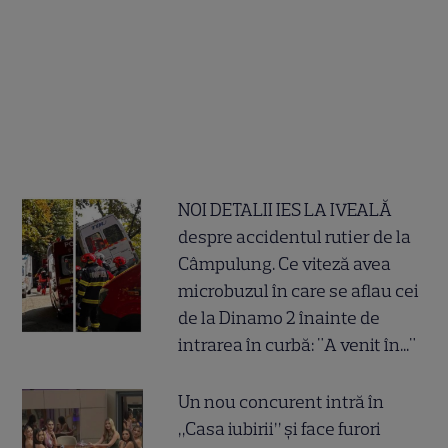
NOI DETALII IES LA IVEALĂ
despre accidentul rutier de la
Câmpulung. Ce viteză avea
microbuzul în care se aflau cei
de la Dinamo 2 înainte de
intrarea în curbă: "A venit în..."
Un nou concurent intră în
„Casa iubirii” și face furori