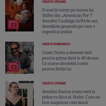
VEDETE STRĂINE
O mai ții minte pe mama lui
Stifler din „American Pie”?
Jennifer Coolidge, la 64 de ani,
7
dezvăluie greșeala pe care o
regretă și astăzi
VEDETE ROMÂNEŞTI
Cezar Ouatu a devenit tată
pentru prima dată la 46 de ani.
Ce nume deosebit a ales
4
pentru fetița lui
VEDETE STRĂINE
Jennifer Garner, ieșire rară la
prânz cu fiica ei, Violet. Cum au
fost surprinse cele două