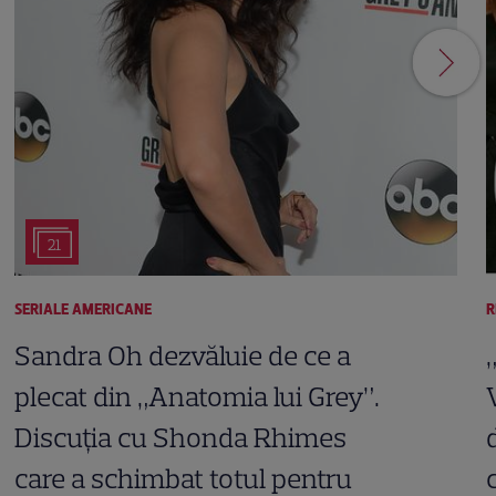
21
SERIALE AMERICANE
R
Sandra Oh dezvăluie de ce a
plecat din „Anatomia lui Grey”.
Discuția cu Shonda Rhimes
care a schimbat totul pentru