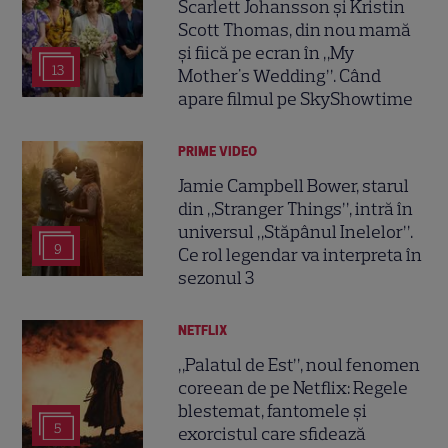
Scarlett Johansson și Kristin
Scott Thomas, din nou mamă
și fiică pe ecran în „My
13
Mother's Wedding”. Când
apare filmul pe SkyShowtime
PRIME VIDEO
Jamie Campbell Bower, starul
din „Stranger Things”, intră în
universul „Stăpânul Inelelor”.
9
Ce rol legendar va interpreta în
sezonul 3
NETFLIX
„Palatul de Est”, noul fenomen
coreean de pe Netflix: Regele
blestemat, fantomele și
5
exorcistul care sfidează