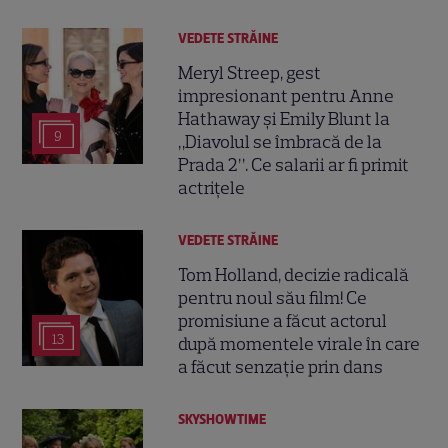
VEDETE STRĂINE
Meryl Streep, gest
impresionant pentru Anne
Hathaway și Emily Blunt la
9
„Diavolul se îmbracă de la
Prada 2”. Ce salarii ar fi primit
actrițele
VEDETE STRĂINE
Tom Holland, decizie radicală
pentru noul său film! Ce
promisiune a făcut actorul
13
după momentele virale în care
a făcut senzație prin dans
SKYSHOWTIME