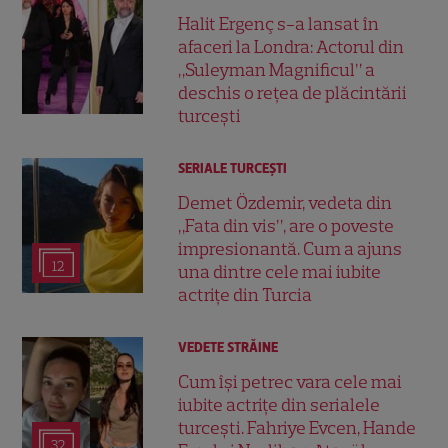
Halit Ergenç s-a lansat în
afaceri la Londra: Actorul din
„Suleyman Magnificul” a
deschis o rețea de plăcintării
turcești
SERIALE TURCEŞTI
Demet Özdemir, vedeta din
„Fata din vis”, are o poveste
impresionantă. Cum a ajuns
12
una dintre cele mai iubite
actrițe din Turcia
VEDETE STRĂINE
Cum își petrec vara cele mai
iubite actrițe din serialele
turcești. Fahriye Evcen, Hande
32