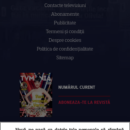
Contacte televiziuni
Abonamente
Publicitate
Termeni și condiții
Despre cookies
Politica de confidenţialitate
Sitemap
NUMĂRUL CURENT
ABONEAZA-TE LA REVISTĂ
Nouă ne pasă ca datele tale personale să rămână