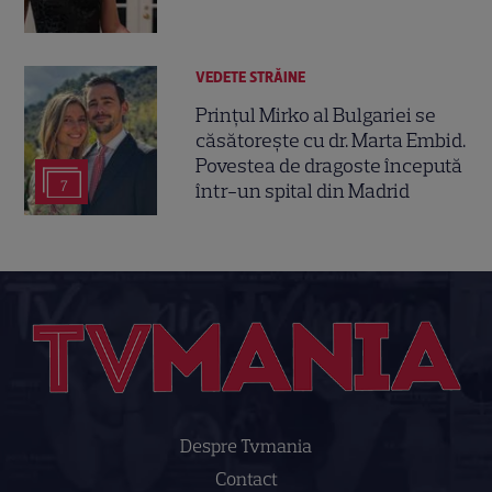
VEDETE STRĂINE
Prințul Mirko al Bulgariei se
căsătorește cu dr. Marta Embid.
Povestea de dragoste începută
7
într-un spital din Madrid
Despre Tvmania
Contact