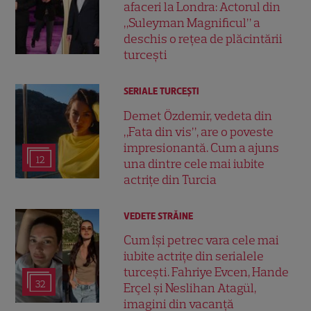
afaceri la Londra: Actorul din
„Suleyman Magnificul” a
deschis o rețea de plăcintării
turcești
SERIALE TURCEŞTI
Demet Özdemir, vedeta din
„Fata din vis”, are o poveste
impresionantă. Cum a ajuns
12
una dintre cele mai iubite
actrițe din Turcia
VEDETE STRĂINE
Cum își petrec vara cele mai
iubite actrițe din serialele
turcești. Fahriye Evcen, Hande
32
Erçel și Neslihan Atagül,
imagini din vacanță