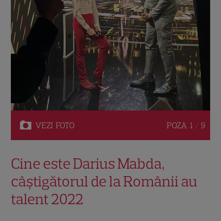
VEZI
FOTO
POZA
1 / 9
Cine este Darius Mabda,
câștigătorul de la Românii au
talent 2022