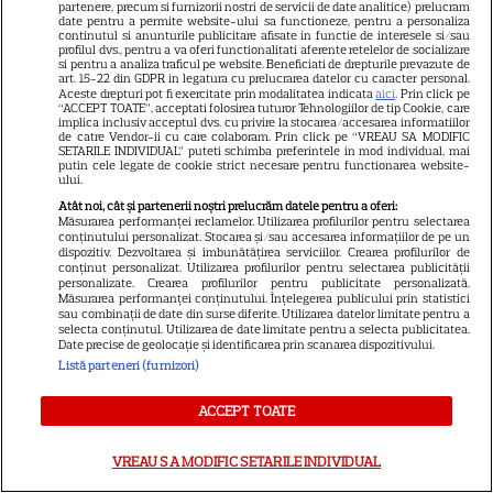
partenere, precum si furnizorii nostri de servicii de date analitice) prelucram
Cristina Yang
date pentru a permite website-ului sa functioneze, pentru a personaliza
continutul si anunturile publicitare afisate in functie de interesele si/sau
profilul dvs., pentru a va oferi functionalitati aferente retelelor de socializare
si pentru a analiza traficul pe website. Beneficiati de drepturile prevazute de
art. 15-22 din GDPR in legatura cu prelucrarea datelor cu caracter personal.
Aceste drepturi pot fi exercitate prin modalitatea indicata
aici
. Prin click pe
“ACCEPT TOATE”, acceptati folosirea tuturor Tehnologiilor de tip Cookie, care
ARTICOLE PARTENERI
implica inclusiv acceptul dvs. cu privire la stocarea/accesarea informatiilor
de catre Vendor-ii cu care colaboram. Prin click pe “VREAU SA MODIFIC
SETARILE INDIVIDUAL” puteti schimba preferintele in mod individual, mai
putin cele legate de cookie strict necesare pentru functionarea website-
ului.
Atât noi, cât și partenerii noștri prelucrăm datele pentru a oferi:
Măsurarea performanței reclamelor. Utilizarea profilurilor pentru selectarea
Horoscop Urania | Previziuni
conținutului personalizat. Stocarea și/sau accesarea informațiilor de pe un
dispozitiv. Dezvoltarea și îmbunătățirea serviciilor. Crearea profilurilor de
astrologice pentru perioada 1 –
conținut personalizat. Utilizarea profilurilor pentru selectarea publicității
personalizate. Crearea profilurilor pentru publicitate personalizată.
7 august 2026. Venus va intra
Măsurarea performanței conținutului. Înțelegerea publicului prin statistici
sau combinații de date din surse diferite. Utilizarea datelor limitate pentru a
în zodia Balanței
selecta conținutul. Utilizarea de date limitate pentru a selecta publicitatea.
Date precise de geolocație și identificarea prin scanarea dispozitivului.
Listă parteneri (furnizori)
ACCEPT TOATE
Ulei de perilla – ce este și ce
beneficii are
VREAU SA MODIFIC SETARILE INDIVIDUAL