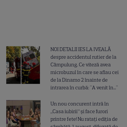
NOI DETALII IES LA IVEALĂ
despre accidentul rutier de la
Câmpulung. Ce viteză avea
microbuzul în care se aflau cei
de la Dinamo 2 înainte de
intrarea în curbă: "A venit în..."
Un nou concurent intră în
„Casa iubirii” și face furori
printre fete! Nu ratați ediția de
sâmbătă, 1 august, difuzată de