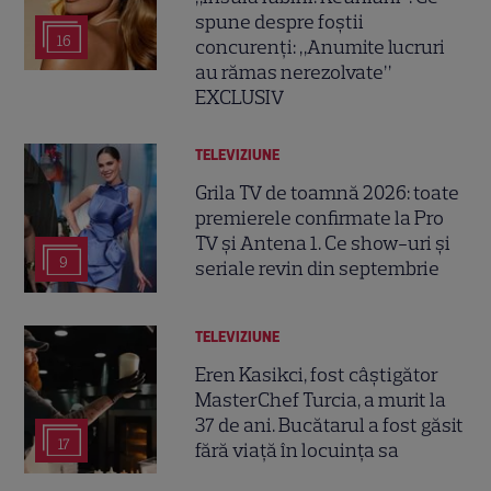
spune despre foștii
16
concurenți: „Anumite lucruri
au rămas nerezolvate”
EXCLUSIV
TELEVIZIUNE
Grila TV de toamnă 2026: toate
premierele confirmate la Pro
TV și Antena 1. Ce show-uri și
9
seriale revin din septembrie
TELEVIZIUNE
Eren Kasikci, fost câștigător
MasterChef Turcia, a murit la
37 de ani. Bucătarul a fost găsit
17
fără viață în locuința sa