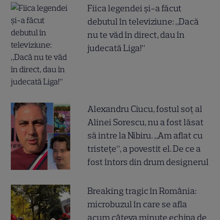
Fiica legendei și-a făcut
debutul în televiziune: „Dacă
nu te văd în direct, dau în
judecată Liga!”
Alexandru Ciucu, fostul soț al
Alinei Sorescu, nu a fost lăsat
să intre la Nibiru. „Am aflat cu
tristețe”, a povestit el. De ce a
fost întors din drum designerul
Breaking tragic în România:
microbuzul în care se afla
acum câteva minute echipa de