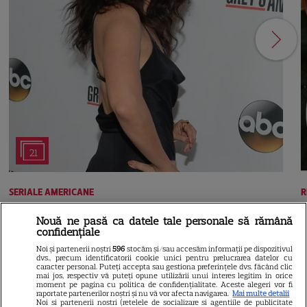
21
SERIALE AMERICANE
R
Sandra Oh dezvăluie de ce a
Nouă ne pasă ca datele tale personale să rămână
confidențiale
plecat din „Anatomia lui Grey”.
Noi și partenerii noștri
596
stocăm și/sau accesăm informații pe dispozitivul
dvs., precum identificatorii cookie unici pentru prelucrarea datelor cu
Discuția cu Shonda Rhimes
caracter personal. Puteți accepta sau gestiona preferințele dvs. făcând clic
mai jos, respectiv vă puteți opune utilizării unui interes legitim în orice
moment pe pagina cu politica de confidențialitate. Aceste alegeri vor fi
care a schimbat totul pentru
raportate partenerilor noștri și nu vă vor afecta navigarea.
Mai multe detalii
Noi si partenerii nostri (retelele de socializare si agentiile de publicitate