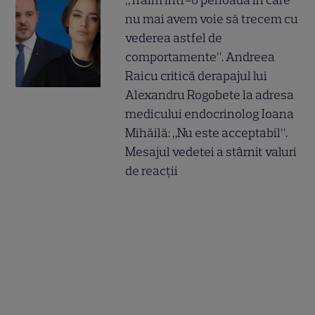
„Trăim într-o perioadă în care
nu mai avem voie să trecem cu
vederea astfel de
comportamente”. Andreea
Raicu critică derapajul lui
Alexandru Rogobete la adresa
medicului endocrinolog Ioana
Mihăilă: „Nu este acceptabil”.
Mesajul vedetei a stârnit valuri
de reacții