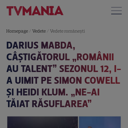
Homepage
/
Vedete
/
Vedete româneşti
DARIUS MABDA,
CÂȘTIGĂTORUL „ROMÂNII
AU TALENT” SEZONUL 12, I-
A UIMIT PE SIMON COWELL
ȘI HEIDI KLUM. „NE-AI
TĂIAT RĂSUFLAREA”