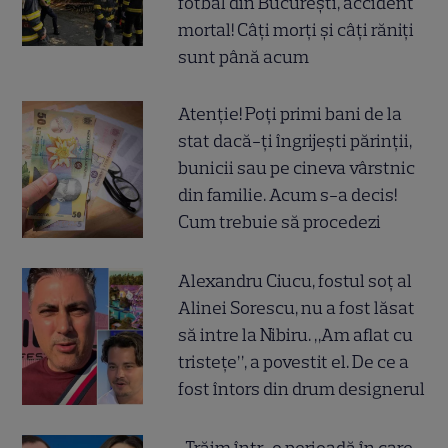
fotbal din București, accident
mortal! Câți morți și câți răniți
sunt până acum
Atenție! Poți primi bani de la
stat dacă-ți îngrijești părinții,
bunicii sau pe cineva vârstnic
din familie. Acum s-a decis!
Cum trebuie să procedezi
Alexandru Ciucu, fostul soț al
Alinei Sorescu, nu a fost lăsat
să intre la Nibiru. „Am aflat cu
tristețe”, a povestit el. De ce a
fost întors din drum designerul