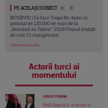
PE ACELAȘI SUBIECT
u
Trupa Re-Born a câștigat sezonul 16 al
Săpt
emisiunii „Românii au talent”. Pleacă
Arse
ilit
acasă cu trofeul și premiul cel mare de
câșt
120.000 de euro
cuți
Citește mai multe
Citeș
Actorii turci ai
momentului
VEDETE STRĂINE
Halit Ergenç s-a lansat în