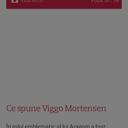
VEZI
FOTO
POZA
16 / 34
Ce spune Viggo Mortensen
În rolul emblematic al lui Aragorn a fost