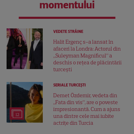
momentului
VEDETE STRĂINE
Halit Ergenç s-a lansat în
afaceri la Londra: Actorul din
„Suleyman Magnificul” a
deschis o rețea de plăcintării
turcești
SERIALE TURCEŞTI
Demet Özdemir, vedeta din
„Fata din vis”, are o poveste
impresionantă. Cum a ajuns
12
una dintre cele mai iubite
actrițe din Turcia