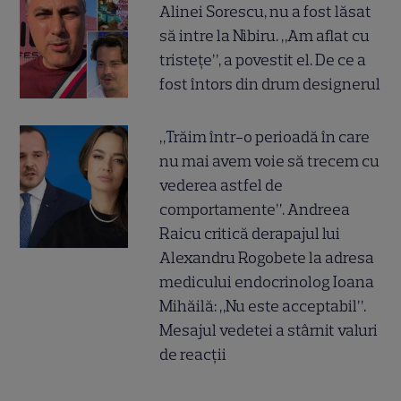
Alinei Sorescu, nu a fost lăsat
să intre la Nibiru. „Am aflat cu
tristețe”, a povestit el. De ce a
fost întors din drum designerul
„Trăim într-o perioadă în care
nu mai avem voie să trecem cu
vederea astfel de
comportamente”. Andreea
Raicu critică derapajul lui
Alexandru Rogobete la adresa
medicului endocrinolog Ioana
Mihăilă: „Nu este acceptabil”.
Mesajul vedetei a stârnit valuri
de reacții