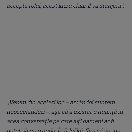
accepta rolul, acest lucru chiar îl va stânjeni”.
„Venim din același loc – amândoi suntem
neozeelandezi -, așa că a existat o nuanță în
acea conversație pe care alți oameni ar fi
putut să nu o audă. În felul lui, fără să spună