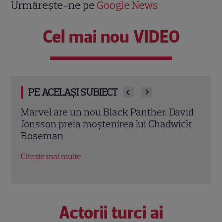
Urmărește-ne pe
Google News
Cel mai nou VIDEO
PE ACELAȘI SUBIECT
vid
Ryan Gosling este noul Ghost Rider din
Mery
ick
Universul Marvel. Anunțul făcut la
Anne
Comic-Con i-a entuziasmat pe fani
„Dia
salar
Citește mai multe
Citeș
Actorii turci ai