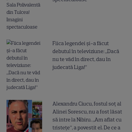
Fiica legendei și-a făcut
debutul în televiziune: „Dacă
nu te văd în direct, dau în
judecată Liga!”
Alexandru Ciucu, fostul soț al
Alinei Sorescu, nu a fost lăsat
să intre la Nibiru. „Am aflat cu
tristețe”, a povestit el. De ce a