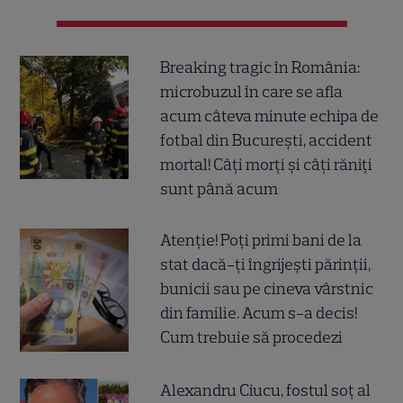
Breaking tragic în România:
microbuzul în care se afla
acum câteva minute echipa de
fotbal din București, accident
mortal! Câți morți și câți răniți
sunt până acum
Atenție! Poți primi bani de la
stat dacă-ți îngrijești părinții,
bunicii sau pe cineva vârstnic
din familie. Acum s-a decis!
Cum trebuie să procedezi
Alexandru Ciucu, fostul soț al