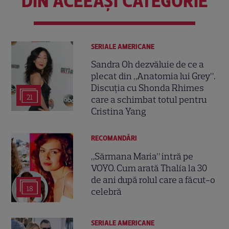
DIN ACEEAȘI CATEGORIE
SERIALE AMERICANE
Sandra Oh dezvăluie de ce a
plecat din „Anatomia lui Grey”.
Discuția cu Shonda Rhimes
21
care a schimbat totul pentru
Cristina Yang
RECOMANDĂRI
„Sărmana Maria” intră pe
VOYO. Cum arată Thalía la 30
de ani după rolul care a făcut-o
18
celebră
SERIALE AMERICANE