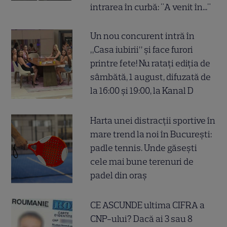
intrarea în curbă: "A venit în..."
Un nou concurent intră în
„Casa iubirii” și face furori
printre fete! Nu ratați ediția de
sâmbătă, 1 august, difuzată de
la 16:00 și 19:00, la Kanal D
Harta unei distracții sportive în
mare trend la noi în București:
padle tennis. Unde găsești
cele mai bune terenuri de
padel din oraș
CE ASCUNDE ultima CIFRA a
CNP-ului? Dacă ai 3 sau 8