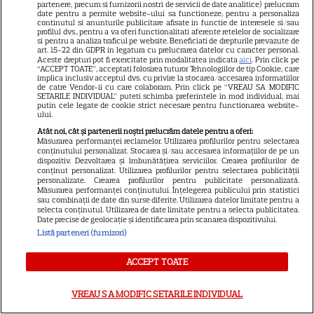
partenere, precum si furnizorii nostri de servicii de date analitice) prelucram
singurătate”
date pentru a permite website-ului sa functioneze, pentru a personaliza
continutul si anunturile publicitare afisate in functie de interesele si/sau
profilul dvs., pentru a va oferi functionalitati aferente retelelor de socializare
si pentru a analiza traficul pe website. Beneficiati de drepturile prevazute de
VEDETE STRĂINE
art. 15-22 din GDPR in legatura cu prelucrarea datelor cu caracter personal.
Aceste drepturi pot fi exercitate prin modalitatea indicata
aici
. Prin click pe
“ACCEPT TOATE”, acceptati folosirea tuturor Tehnologiilor de tip Cookie, care
Sean Astin din „Stăpânul
implica inclusiv acceptul dvs. cu privire la stocarea/accesarea informatiilor
Inelelor” a fost nevoit să își
de catre Vendor-ii cu care colaboram. Prin click pe “VREAU SA MODIFIC
SETARILE INDIVIDUAL” puteti schimba preferintele in mod individual, mai
vândă casa din cauza
putin cele legate de cookie strict necesare pentru functionarea website-
ului.
14
salariului mic: Câți bani a
Atât noi, cât și partenerii noștri prelucrăm datele pentru a oferi:
primit de fapt
Măsurarea performanței reclamelor. Utilizarea profilurilor pentru selectarea
conținutului personalizat. Stocarea și/sau accesarea informațiilor de pe un
dispozitiv. Dezvoltarea și îmbunătățirea serviciilor. Crearea profilurilor de
conținut personalizat. Utilizarea profilurilor pentru selectarea publicității
VEDETE STRĂINE
personalizate. Crearea profilurilor pentru publicitate personalizată.
Măsurarea performanței conținutului. Înțelegerea publicului prin statistici
Elon Musk, atac la adresa
sau combinații de date din surse diferite. Utilizarea datelor limitate pentru a
selecta conținutul. Utilizarea de date limitate pentru a selecta publicitatea.
regizorului premiat cu Oscar
Date precise de geolocație și identificarea prin scanarea dispozitivului.
care a realizat documentarul
Listă parteneri (furnizori)
14
despre viața sa. Filmul are 232
de minute
ACCEPT TOATE
VREAU SA MODIFIC SETARILE INDIVIDUAL
VEDETE STRĂINE