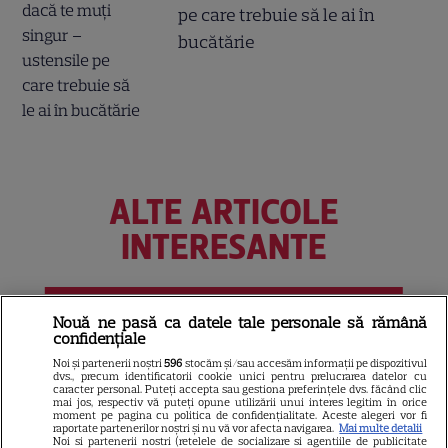
pe care trebuie să le ai în
bucătărie
ALTE ARTICOLE
INTERESANTE
Nouă ne pasă ca datele tale personale să rămână
NETFLIX
confidențiale
Noi și partenerii noștri
596
stocăm și/sau accesăm informații pe dispozitivul
Noutăți Netflix în august 2026:
dvs., precum identificatorii cookie unici pentru prelucrarea datelor cu
caracter personal. Puteți accepta sau gestiona preferințele dvs. făcând clic
Robert De Niro, „Nosferatu” și
mai jos, respectiv vă puteți opune utilizării unui interes legitim în orice
noile sezoane din „Outer
moment pe pagina cu politica de confidențialitate. Aceste alegeri vor fi
raportate partenerilor noștri și nu vă vor afecta navigarea.
Mai multe detalii
16
Banks” și „Un veac de
Noi si partenerii nostri (retelele de socializare si agentiile de publicitate