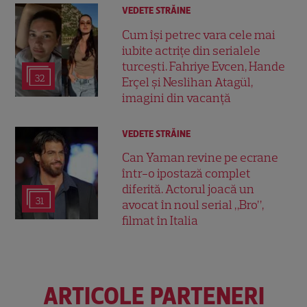
VEDETE STRĂINE
Cum își petrec vara cele mai
iubite actrițe din serialele
turcești. Fahriye Evcen, Hande
32
Erçel și Neslihan Atagül,
imagini din vacanță
VEDETE STRĂINE
Can Yaman revine pe ecrane
într-o ipostază complet
diferită. Actorul joacă un
31
avocat în noul serial „Bro”,
filmat în Italia
ARTICOLE PARTENERI