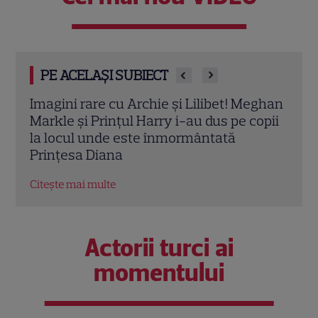
PE ACELAȘI SUBIECT
Imagini rare cu Archie și Lilibet! Meghan
Prin
 de
Markle și Prințul Harry i-au dus pe copii
„neb
u
la locul unde este înmormântată
Harr
Prințesa Diana
pref
Citește mai multe
Citeș
Actorii turci ai
momentului