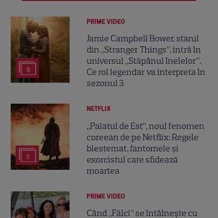
PRIME VIDEO
Jamie Campbell Bower, starul
din „Stranger Things”, intră în
universul „Stăpânul Inelelor”.
9
Ce rol legendar va interpreta în
sezonul 3
NETFLIX
„Palatul de Est”, noul fenomen
coreean de pe Netflix: Regele
blestemat, fantomele și
5
exorcistul care sfidează
moartea
PRIME VIDEO
Când „Fălci” se întâlnește cu