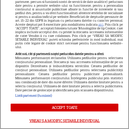
partenere, precum si furnizorii nostri de servicii de date analitice) prelucram
date pentru a permite website-ului sa functioneze, pentru a personaliza
DISNEY PLUS
continutul si anunturile publicitare afisate in functie de interesele si/sau
profilul dvs., pentru a va oferi functionalitati aferente retelelor de socializare
si pentru a analiza traficul pe website. Beneficiati de drepturile prevazute de
Care-i buna și care-i reaua?
art. 15-22 din GDPR in legatura cu prelucrarea datelor cu caracter personal.
Aceste drepturi pot fi exercitate prin modalitatea indicata
aici
. Prin click pe
Emmy Rossum revine
“ACCEPT TOATE”, acceptati folosirea tuturor Tehnologiilor de tip Cookie, care
spectaculos pe Disney+ în
implica inclusiv acceptul dvs. cu privire la stocarea/accesarea informatiilor
de catre Vendor-ii cu care colaboram. Prin click pe “VREAU SA MODIFIC
3
thrillerul psihologic „Furie și
SETARILE INDIVIDUAL” puteti schimba preferintele in mod individual, mai
putin cele legate de cookie strict necesare pentru functionarea website-
seducție”
ului.
Atât noi, cât și partenerii noștri prelucrăm datele pentru a oferi:
Măsurarea performanței reclamelor. Utilizarea profilurilor pentru selectarea
ȘTIRI
conținutului personalizat. Stocarea și/sau accesarea informațiilor de pe un
dispozitiv. Dezvoltarea și îmbunătățirea serviciilor. Crearea profilurilor de
25 de ani de la lansarea
conținut personalizat. Utilizarea profilurilor pentru selectarea publicității
personalizate. Crearea profilurilor pentru publicitate personalizată.
filmului „Stăpânul inelelor:
Măsurarea performanței conținutului. Înțelegerea publicului prin statistici
sau combinații de date din surse diferite. Utilizarea datelor limitate pentru a
Frăția Inelului”! Cum a creat
selecta conținutul. Utilizarea de date limitate pentru a selecta publicitatea.
Peter Jackson una dintre cele
Date precise de geolocație și identificarea prin scanarea dispozitivului.
Listă parteneri (furnizori)
mai iubite producții fantasy din
istorie
ACCEPT TOATE
PRIME VIDEO
VREAU SA MODIFIC SETARILE INDIVIDUAL
Ride or Die pe Prime Video.