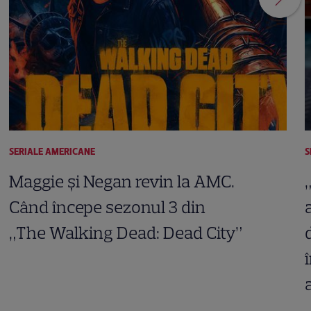
SERIALE AMERICANE
S
Maggie și Negan revin la AMC.
Când începe sezonul 3 din
„The Walking Dead: Dead City”