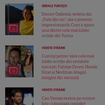
SERIALE TURCEŞTI
Demet Özdemir, vedeta din
„Fata din vis”, are o poveste
impresionantă. Cum a ajuns
12
una dintre cele mai iubite
actrițe din Turcia
VEDETE STRĂINE
Cum își petrec vara cele mai
iubite actrițe din serialele
turcești. Fahriye Evcen, Hande
32
Erçel și Neslihan Atagül,
imagini din vacanță
VEDETE STRĂINE
Can Yaman revine pe ecrane
într-o ipostază complet