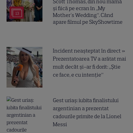
Scott Thomas, din nou mamă
și fiică pe ecran în „My
13
Mother's Wedding”. Când
apare filmul pe SkyShowtime
Incident neașteptat în direct »
Prezentatoarea TV a arătat mai
mult decât și-ar fi dorit: „Știe
ce face, e cu intenție”
Gest uriaș: iubita finalistului
argentinian a prezentat
cadourile primite de la Lionel
Messi