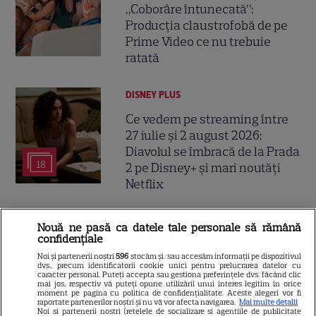
„Coborâre întunecată”:
Producția claustrofobă de pe
Prime Video ce nu trebuie
ratată
DISNEY PLUS
Ce vedem pe streaming între
27 iulie și 2 august 2026:
Diavolul se îmbracă de la Prada
18
2 pe Disney+ și mari noutăți
Netflix
NETFLIX
Nouă ne pasă ca datele tale personale să rămână
confidențiale
Josh Hartnett revine pe Netflix
Noi și partenerii noștri
596
stocăm și/sau accesăm informații pe dispozitivul
în thrillerul „Below”! Noutăți
dvs., precum identificatorii cookie unici pentru prelucrarea datelor cu
caracter personal. Puteți accepta sau gestiona preferințele dvs. făcând clic
majore despre premiile Emmy
mai jos, respectiv vă puteți opune utilizării unui interes legitim în orice
și noul serial Dan Brown
moment pe pagina cu politica de confidențialitate. Aceste alegeri vor fi
raportate partenerilor noștri și nu vă vor afecta navigarea.
Mai multe detalii
Noi si partenerii nostri (retelele de socializare si agentiile de publicitate