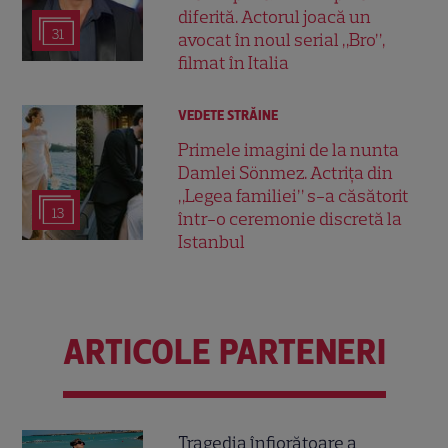
diferită. Actorul joacă un
31
avocat în noul serial „Bro”,
filmat în Italia
VEDETE STRĂINE
Primele imagini de la nunta
Damlei Sönmez. Actrița din
„Legea familiei” s-a căsătorit
13
într-o ceremonie discretă la
Istanbul
ARTICOLE PARTENERI
Tragedia înfiorătoare a