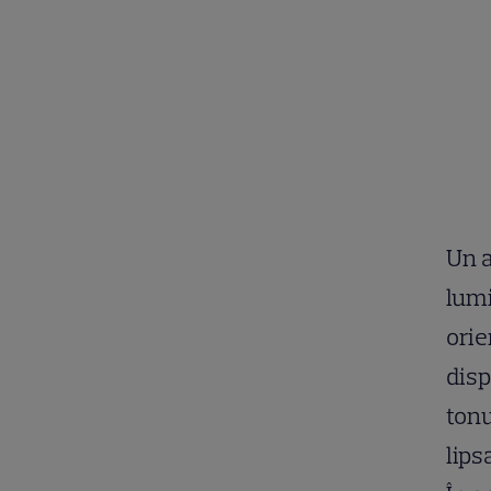
Un a
lumi
orie
disp
ton
lips