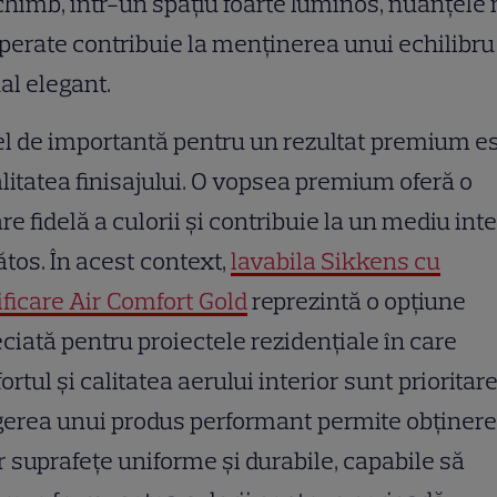
chimb, într-un spațiu foarte luminos, nuanțele
erate contribuie la menținerea unui echilibru
al elegant.
el de importantă pentru un rezultat premium e
alitatea finisajului. O vopsea premium oferă o
re fidelă a culorii și contribuie la un mediu inte
tos. În acest context,
lavabila Sikkens cu
ificare Air Comfort Gold
reprezintă o opțiune
ciată pentru proiectele rezidențiale în care
ortul și calitatea aerului interior sunt prioritare
erea unui produs performant permite obținer
 suprafețe uniforme și durabile, capabile să