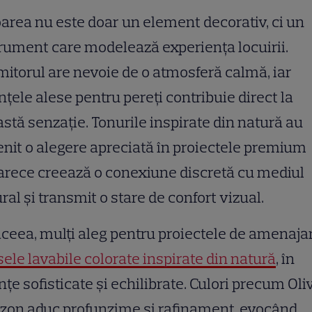
area nu este doar un element decorativ, ci un
rument care modelează experiența locuirii.
itorul are nevoie de o atmosferă calmă, iar
țele alese pentru pereți contribuie direct la
stă senzație. Tonurile inspirate din natură au
nit o alegere apreciată în proiectele premium
rece creează o conexiune discretă cu mediul
ral și transmit o stare de confort vizual.
ceea, mulți aleg pentru proiectele de amenaja
ele lavabile colorate inspirate din natură
, în
țe sofisticate și echilibrate. Culori precum Oli
zon aduc profunzime și rafinament, evocând