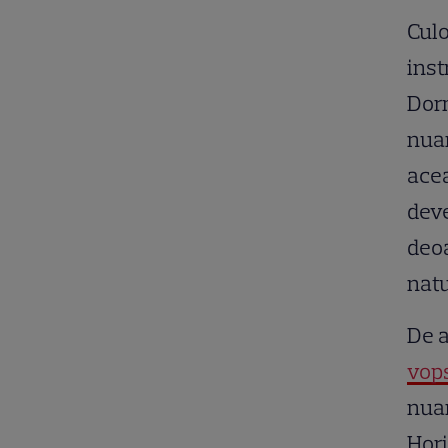
Culo
inst
Dorm
nuan
acea
deve
deoa
natu
De a
vops
nuan
Hori