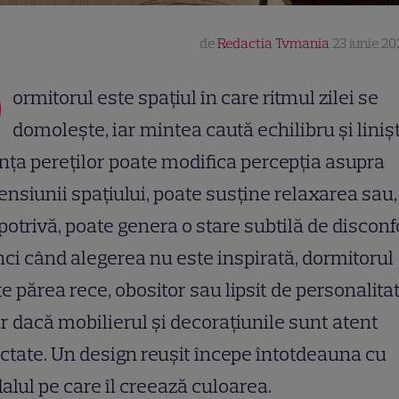
de
Redactia Tvmania
23 iunie 20
D
ormitorul este spațiul în care ritmul zilei se
domolește, iar mintea caută echilibru și linișt
ța pereților poate modifica percepția asupra
nsiunii spațiului, poate susține relaxarea sau,
otrivă, poate genera o stare subtilă de disconfo
ci când alegerea nu este inspirată, dormitorul
e părea rece, obositor sau lipsit de personalitat
r dacă mobilierul și decorațiunile sunt atent
ctate. Un design reușit începe întotdeauna cu
alul pe care îl creează culoarea.