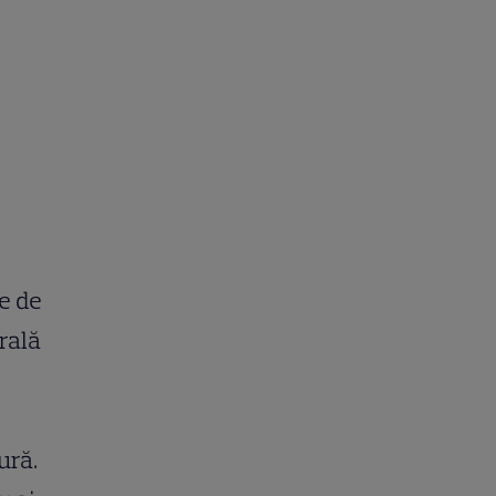
ie de
rală
ură.