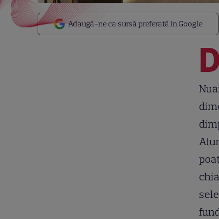
Adaugă-ne ca sursă preferată în Google
Nuan
dime
dimp
Atun
poat
chia
sele
fund