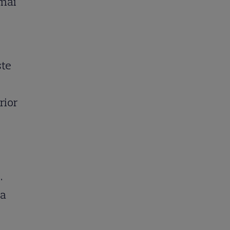
 mai
ste
rior
.
ea