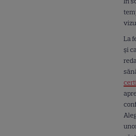
În s
temp
vizu
La f
și c
reda
sănă
cert
apre
conf
Aleg
unor