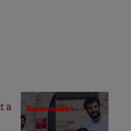
t a
Recomandări