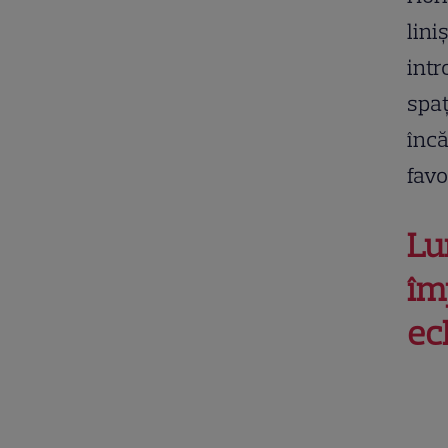
lini
intr
spaț
încă
favo
Lu
îm
ec