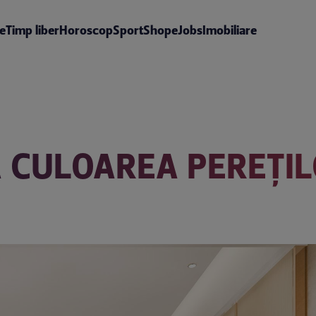
te
Timp liber
Horoscop
Sport
Shop
eJobs
Imobiliare
 CULOAREA PEREȚIL