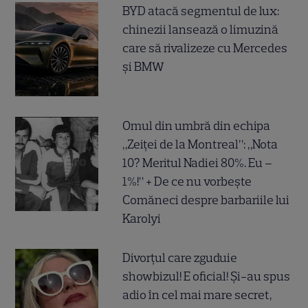
BYD atacă segmentul de lux:
chinezii lansează o limuzină
care să rivalizeze cu Mercedes
și BMW
Omul din umbră din echipa
„Zeiței de la Montreal”: „Nota
10? Meritul Nadiei 80%. Eu –
1%!” + De ce nu vorbește
Comăneci despre barbariile lui
Karolyi
Divorțul care zguduie
showbizul! E oficial! Și-au spus
adio în cel mai mare secret,