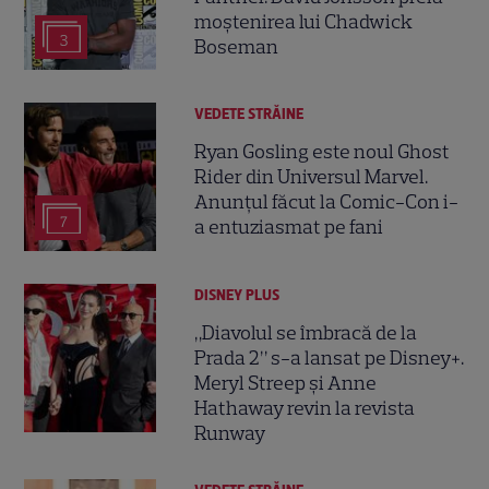
moștenirea lui Chadwick
3
Boseman
VEDETE STRĂINE
Ryan Gosling este noul Ghost
Rider din Universul Marvel.
Anunțul făcut la Comic-Con i-
7
a entuziasmat pe fani
DISNEY PLUS
„Diavolul se îmbracă de la
Prada 2” s-a lansat pe Disney+.
Meryl Streep și Anne
Hathaway revin la revista
Runway