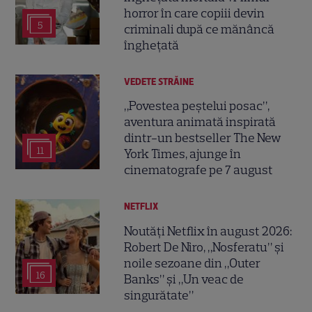
horror în care copiii devin
5
criminali după ce mănâncă
înghețată
VEDETE STRĂINE
„Povestea peștelui posac”,
aventura animată inspirată
dintr-un bestseller The New
11
York Times, ajunge în
cinematografe pe 7 august
NETFLIX
Noutăți Netflix în august 2026:
Robert De Niro, „Nosferatu” și
noile sezoane din „Outer
16
Banks” și „Un veac de
singurătate”