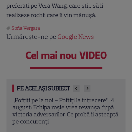
preferaţi pe Vera Wang, care ştie să îi
realizeze rochii care îi vin mănuşă.
Sofia Vergara
Urmărește-ne pe
Google News
Cel mai nou VIDEO
PE ACELAȘI SUBIECT
”, 4
Grila TV de toamnă 2026: toate
Schi
upă
premierele confirmate la Pro TV și
Sezo
eaptă
Antena 1. Ce show-uri și seriale revin din
șans
septembrie
Citeș