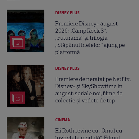
DISNEY PLUS
Premiere Disney+ august
2026: „Camp Rock 3”,
„Futurama” și trilogia
17
„Stăpânul Inelelor” ajung pe
platformă
DISNEY PLUS
Premiere de neratat pe Netflix,
Disney+ și SkyShowtime în
august: seriale noi, filme de
15
colecție și vedete de top
CINEMA
Eli Roth revine cu „Omul cu
înghețata mortală”. Filmul