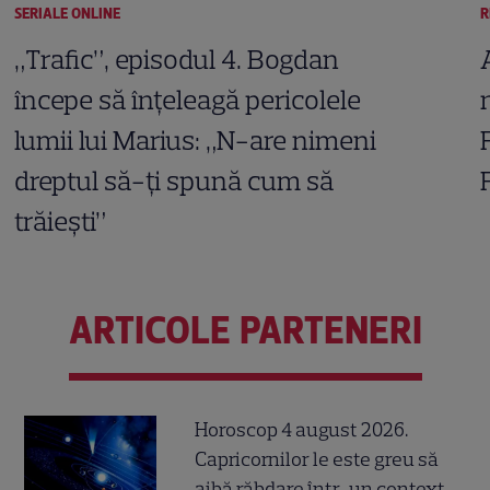
SERIALE ONLINE
R
„Trafic”, episodul 4. Bogdan
începe să înțeleagă pericolele
lumii lui Marius: „N-are nimeni
dreptul să-ți spună cum să
trăiești”
ARTICOLE PARTENERI
Horoscop 4 august 2026.
Capricornilor le este greu să
aibă răbdare într-un context