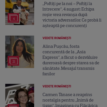
„Poftiți pe la noi – Poftiți la
întrecere”, 4 august: Echipa
roșie vrea revanșa după
4
victoria adversarilor. Ce probă îi
așteaptă pe concurenți
VEDETE ROMÂNEŞTI
Alina Pușcău, fosta
concurentă de la „Asia
Express”, a făcut o dezvăluire
21
dureroasă despre starea sa de
sănătate. Mesajul transmis
fanilor
VEDETE ROMÂNEŞTI
Carmen Tănase a reaprins
nostalgia pentru „Inimă de
țigan”. Imaginea cu Flăcărica