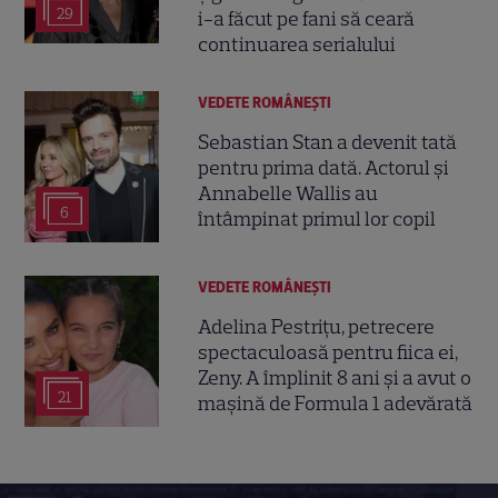
29
i-a făcut pe fani să ceară
continuarea serialului
VEDETE ROMÂNEŞTI
Sebastian Stan a devenit tată
pentru prima dată. Actorul și
Annabelle Wallis au
6
întâmpinat primul lor copil
VEDETE ROMÂNEŞTI
Adelina Pestrițu, petrecere
spectaculoasă pentru fiica ei,
Zeny. A împlinit 8 ani și a avut o
21
mașină de Formula 1 adevărată