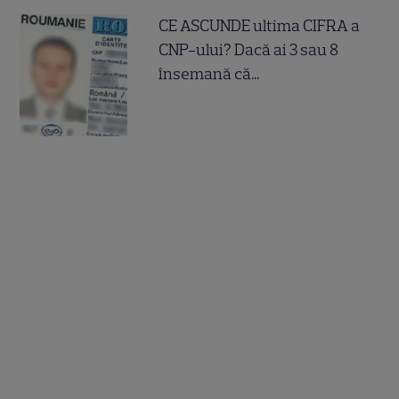
CE ASCUNDE ultima CIFRA a
CNP-ului? Dacă ai 3 sau 8
însemană că...