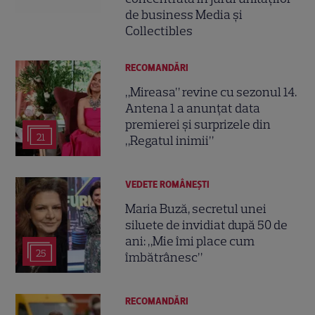
de business Media și
Collectibles
RECOMANDĂRI
„Mireasa” revine cu sezonul 14.
Antena 1 a anunțat data
premierei și surprizele din
21
„Regatul inimii”
VEDETE ROMÂNEŞTI
Maria Buză, secretul unei
siluete de invidiat după 50 de
ani: „Mie îmi place cum
25
îmbătrânesc”
RECOMANDĂRI