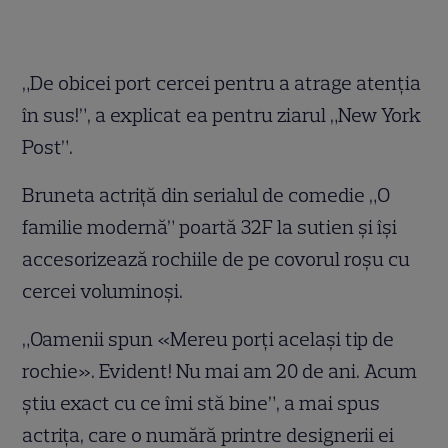
„De obicei port cercei pentru a atrage atenţia
în sus!”, a explicat ea pentru ziarul „New York
Post”.
Bruneta actriţă din serialul de comedie „O
familie modernă” poartă 32F la sutien şi îşi
accesorizează rochiile de pe covorul roşu cu
cercei voluminoşi.
„Oamenii spun «Mereu porţi acelaşi tip de
rochie». Evident! Nu mai am 20 de ani. Acum
ştiu exact cu ce îmi stă bine”, a mai spus
actriţa, care o numără printre designerii ei