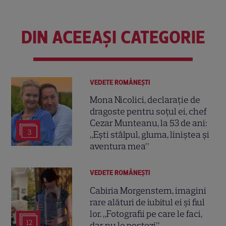
DIN ACEEAȘI CATEGORIE
VEDETE ROMÂNEŞTI
Mona Nicolici, declarație de
dragoste pentru soțul ei, chef
Cezar Munteanu, la 53 de ani:
3
„Ești stâlpul, gluma, liniștea și
aventura mea”
VEDETE ROMÂNEŞTI
Cabiria Morgenstern, imagini
rare alături de iubitul ei și fiul
lor. „Fotografii pe care le faci,
12
dar nu le postezi”