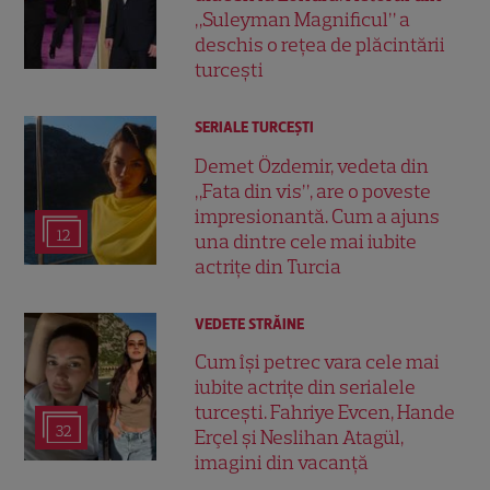
„Suleyman Magnificul” a
deschis o rețea de plăcintării
turcești
SERIALE TURCEŞTI
Demet Özdemir, vedeta din
„Fata din vis”, are o poveste
impresionantă. Cum a ajuns
12
una dintre cele mai iubite
actrițe din Turcia
VEDETE STRĂINE
Cum își petrec vara cele mai
iubite actrițe din serialele
turcești. Fahriye Evcen, Hande
32
Erçel și Neslihan Atagül,
imagini din vacanță