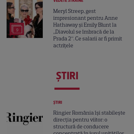
VEDETE STRĂINE
Meryl Streep, gest
impresionant pentru Anne
Hathaway și Emily Blunt la
9
„Diavolul se îmbracă de la
Prada 2”. Ce salarii ar fi primit
actrițele
ŞTIRI
ȘTIRI
Ringier România își stabilește
direcția pentru viitor: o
structură de conducere
concentrată în jurul unităților