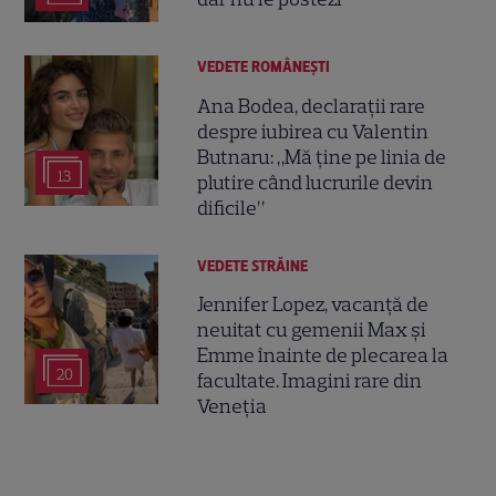
VEDETE ROMÂNEŞTI
Ana Bodea, declarații rare
despre iubirea cu Valentin
Butnaru: „Mă ține pe linia de
13
plutire când lucrurile devin
dificile”
VEDETE STRĂINE
Jennifer Lopez, vacanță de
neuitat cu gemenii Max și
Emme înainte de plecarea la
20
facultate. Imagini rare din
Veneția