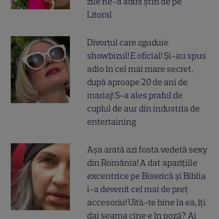
zile ne-a adus știri de pe
Litoral
Divorțul care zguduie
showbizul! E oficial! Și-au spus
adio în cel mai mare secret,
după aproape 20 de ani de
mariaj! S-a ales praful de
cuplul de aur din industria de
entertaining
Așa arată azi fosta vedetă sexy
din România! A dat aparițiile
excentrice pe Biserică și Biblia
i-a devenit cel mai de preț
accesoriu! Uită-te bine la ea, îți
dai seama cine e în poză? Ai