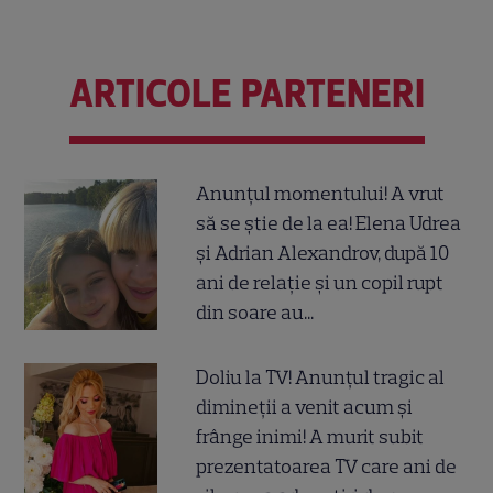
ARTICOLE PARTENERI
Anunțul momentului! A vrut
să se știe de la ea! Elena Udrea
și Adrian Alexandrov, după 10
ani de relație și un copil rupt
din soare au...
Doliu la TV! Anunțul tragic al
dimineții a venit acum și
frânge inimi! A murit subit
prezentatoarea TV care ani de