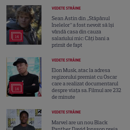
VEDETE STRĂINE
Sean Astin din „Stăpânul
Inelelor” a fost nevoit să își
vândă casa din cauza
14
salariului mic: Câți bani a
primit de fapt
VEDETE STRĂINE
Elon Musk, atac la adresa
regizorului premiat cu Oscar
care a realizat documentarul
14
despre viața sa. Filmul are 232
de minute
VEDETE STRĂINE
Marvel are un nou Black
Panther. David Jonsson preia