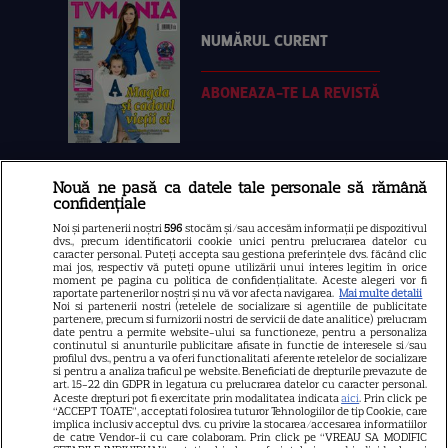
NUMĂRUL CURENT
ABONEAZA-TE LA REVISTĂ
Nouă ne pasă ca datele tale personale să rămână
Libertatea
confidențiale
Libertatea pentru femei
Noi și partenerii noștri
596
stocăm și/sau accesăm informații pe dispozitivul
dvs., precum identificatorii cookie unici pentru prelucrarea datelor cu
GSP
caracter personal. Puteți accepta sau gestiona preferințele dvs. făcând clic
mai jos, respectiv vă puteți opune utilizării unui interes legitim în orice
Știri mondene
moment pe pagina cu politica de confidențialitate. Aceste alegeri vor fi
raportate partenerilor noștri și nu vă vor afecta navigarea.
Mai multe detalii
Noi si partenerii nostri (retelele de socializare si agentiile de publicitate
Avantaje
partenere, precum si furnizorii nostri de servicii de date analitice) prelucram
date pentru a permite website-ului sa functioneze, pentru a personaliza
Elle
continutul si anunturile publicitare afisate in functie de interesele si/sau
profilul dvs., pentru a va oferi functionalitati aferente retelelor de socializare
Unica
si pentru a analiza traficul pe website. Beneficiati de drepturile prevazute de
art. 15-22 din GDPR in legatura cu prelucrarea datelor cu caracter personal.
Retete practice
Aceste drepturi pot fi exercitate prin modalitatea indicata
aici
. Prin click pe
“ACCEPT TOATE”, acceptati folosirea tuturor Tehnologiilor de tip Cookie, care
implica inclusiv acceptul dvs. cu privire la stocarea/accesarea informatiilor
de catre Vendor-ii cu care colaboram. Prin click pe “VREAU SA MODIFIC