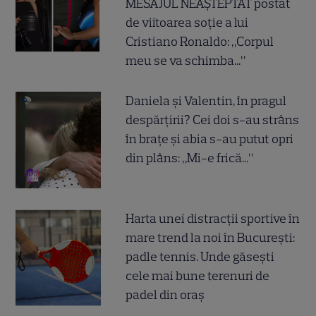
MESAJUL NEAȘTEPTAT postat
de viitoarea soție a lui
Cristiano Ronaldo: „Corpul
meu se va schimba...”
Daniela și Valentin, în pragul
despărțirii? Cei doi s-au strâns
în brațe și abia s-au putut opri
din plâns: „Mi-e frică...”
Harta unei distracții sportive în
mare trend la noi în București:
padle tennis. Unde găsești
cele mai bune terenuri de
padel din oraș