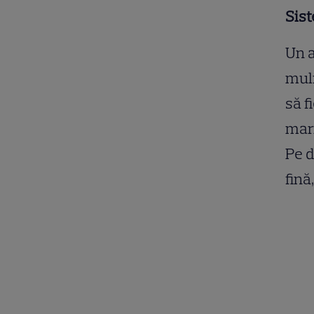
Sist
Un a
muli
să f
mari
Pe d
fină