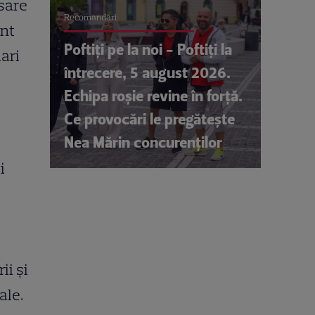
nsare
Recomandări
unt
Poftiți pe la noi - Poftiți la
mari
întrecere, 5 august 2026.
Echipa roșie revine în forță.
Ce provocări le pregătește
Nea Mărin concurenților
i
ii și
ale.