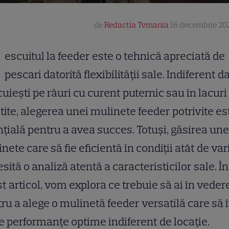
de
Redactia Tvmania
16 decembrie 202
escuitul la feeder este o tehnică apreciată de
pescari datorită flexibilității sale. Indiferent d
uiești pe râuri cu curent puternic sau în lacuri
știte, alegerea unei mulinete feeder potrivite es
țială pentru a avea succes. Totuși, găsirea une
nete care să fie eficientă în condiții atât de var
sită o analiză atentă a caracteristicilor sale. În
t articol, vom explora ce trebuie să ai în veder
ru a alege o mulinetă feeder versatilă care să î
e performanțe optime indiferent de locație.