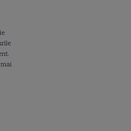
ie
urile
ent.
ă mai