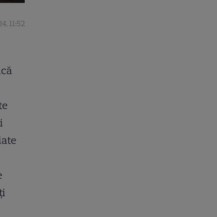
4, 11:52
acă
te
i
iate
e
ți