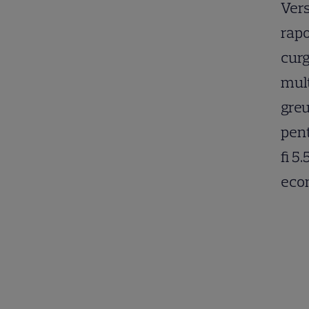
Vers
rapo
curg
mult
greu
pent
fi 5
econ