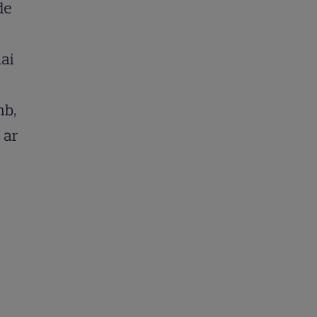
de
mai
mb,
 ar