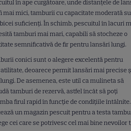
uitul în ape curgătoare, unde distanțele de la
fi mai mici, tamburii cu capacitate moderată s
bicei suficienți. În schimb, pescuitul în lacuri 
sită tamburi mai mari, capabili să stocheze o
itate semnificativă de fir pentru lansări lungi.
urii conici sunt o alegere excelentă pentru
atilitate, deoarece permit lansări mai precise ș
lungi. De asemenea, este util ca mulineta să
udă tamburi de rezervă, astfel încât să poți
mba firul rapid în funcție de condițiile întâlnite.
tează un magazin pescuit pentru a testa tambur
ege cei care se potrivesc cel mai bine nevoilor t