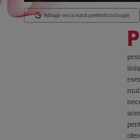
Adaugă-ne ca sursă preferată în Google
P
pesc
lini
esen
muli
nece
aces
pent
ofer