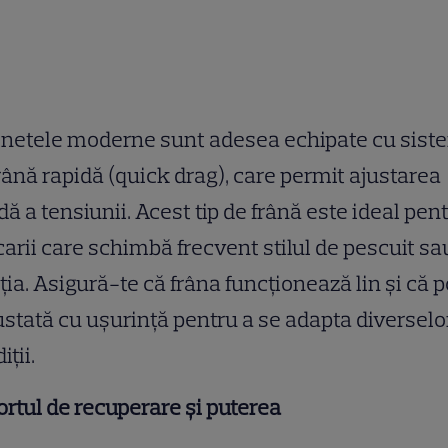
inetele moderne sunt adesea echipate cu sist
rână rapidă (quick drag), care permit ajustarea
dă a tensiunii. Acest tip de frână este ideal pen
arii care schimbă frecvent stilul de pescuit sa
ția. Asigură-te că frâna funcționează lin și că 
justată cu ușurință pentru a se adapta diverselo
iții.
rtul de recuperare și puterea