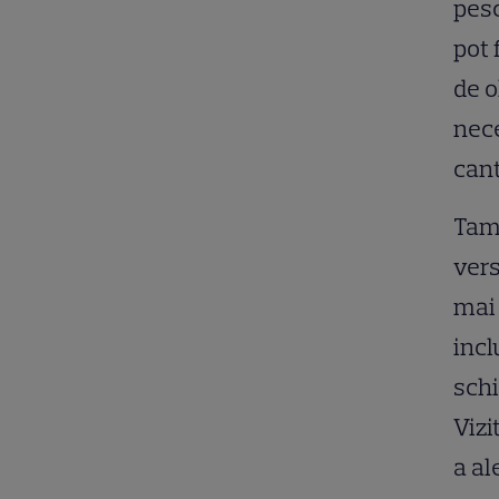
pesc
pot 
de o
nece
cant
Tamb
vers
mai 
incl
schi
Vizi
a al