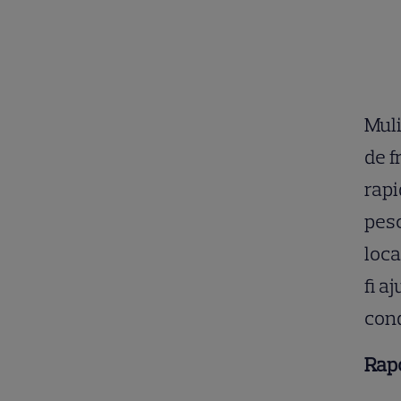
Mul
de f
rapi
pesc
loca
fi a
cond
Rapo