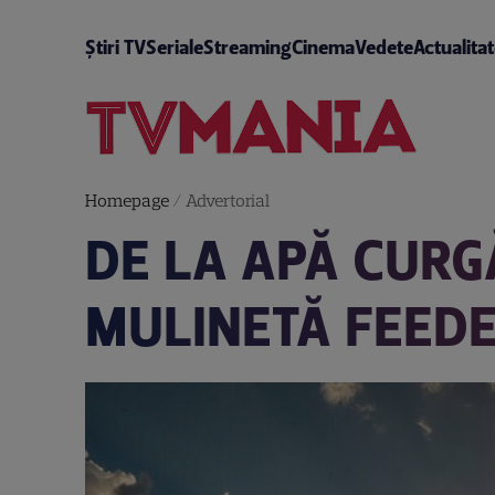
Știri TV
Seriale
Streaming
Cinema
Vedete
Actualita
Homepage
/
Advertorial
DE LA APĂ CURG
MULINETĂ FEEDE