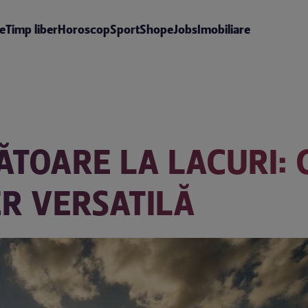
te
Timp liber
Horoscop
Sport
Shop
eJobs
Imobiliare
ĂTOARE LA LACURI: 
R VERSATILĂ