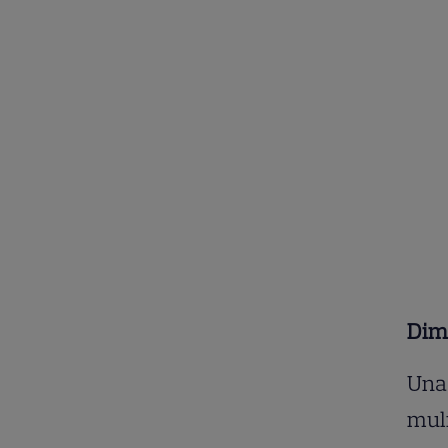
Dime
Una 
muli