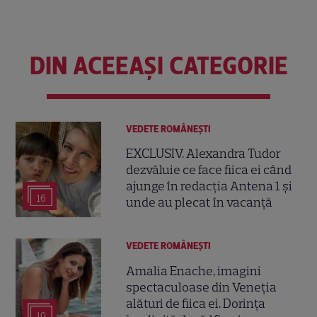
DIN ACEEAȘI CATEGORIE
VEDETE ROMÂNEŞTI
EXCLUSIV. Alexandra Tudor
dezvăluie ce face fiica ei când
ajunge în redacția Antena 1 și
16
unde au plecat în vacanță
VEDETE ROMÂNEŞTI
Amalia Enache, imagini
spectaculoase din Veneția
alături de fiica ei. Dorința
10