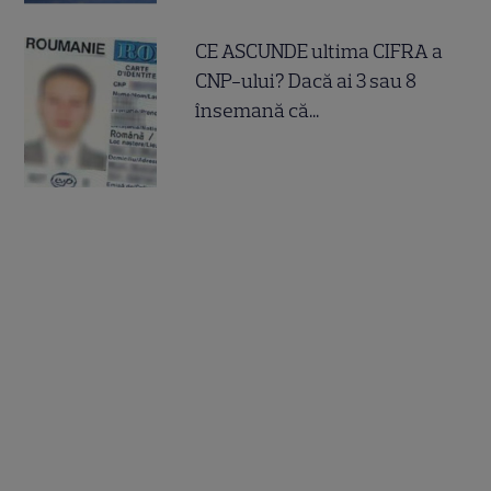
CE ASCUNDE ultima CIFRA a
CNP-ului? Dacă ai 3 sau 8
însemană că...