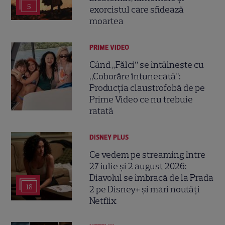
5
exorcistul care sfidează
moartea
PRIME VIDEO
Când „Fălci” se întâlnește cu
„Coborâre întunecată”:
Producția claustrofobă de pe
Prime Video ce nu trebuie
ratată
DISNEY PLUS
Ce vedem pe streaming între
27 iulie și 2 august 2026:
Diavolul se îmbracă de la Prada
18
2 pe Disney+ și mari noutăți
Netflix