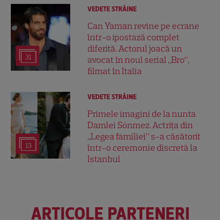
VEDETE STRĂINE
Can Yaman revine pe ecrane
într-o ipostază complet
diferită. Actorul joacă un
31
avocat în noul serial „Bro”,
filmat în Italia
VEDETE STRĂINE
Primele imagini de la nunta
Damlei Sönmez. Actrița din
„Legea familiei” s-a căsătorit
13
într-o ceremonie discretă la
Istanbul
ARTICOLE PARTENERI