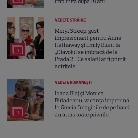
împlinită după 10 ani
VEDETE STRĂINE
Meryl Streep, gest
impresionant pentru Anne
Hathaway și Emily Blunt la
9
„Diavolul se îmbracă de la
Prada 2”. Ce salarii ar fi primit
actrițele
VEDETE ROMÂNEŞTI
Ioana Blaj și Monica
Bîrlădeanu, vacanță împreună
în Grecia. Imaginile de pe barcă
11
au atras toate privirile