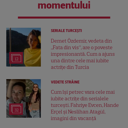
momentului
SERIALE TURCEŞTI
Demet Özdemir, vedeta din
„Fata din vis”, are o poveste
impresionantă. Cum a ajuns
12
una dintre cele mai iubite
actrițe din Turcia
VEDETE STRĂINE
Cum își petrec vara cele mai
iubite actrițe din serialele
turcești. Fahriye Evcen, Hande
32
Erçel și Neslihan Atagül,
imagini din vacanță