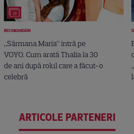
18
RECOMANDĂRI
S
„Sărmana Maria” intră pe
VOYO. Cum arată Thalía la 30
de ani după rolul care a făcut-o
celebră
ARTICOLE PARTENERI