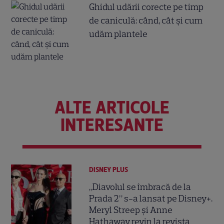
Ghidul udării corecte pe timp
de caniculă: când, cât şi cum
udăm plantele
ALTE ARTICOLE
INTERESANTE
DISNEY PLUS
„Diavolul se îmbracă de la
Prada 2” s-a lansat pe Disney+.
Meryl Streep și Anne
Hathaway revin la revista