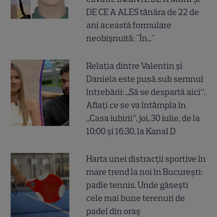
DE CE A ALES tânăra de 22 de
ani această formulare
neobișnuită: "În..."
Relația dintre Valentin și
Daniela este pusă sub semnul
întrebării: „Să se despartă aici”.
Aflați ce se va întâmpla în
„Casa iubirii”, joi, 30 iulie, de la
10:00 și 16:30, la Kanal D
Harta unei distracții sportive în
mare trend la noi în București:
padle tennis. Unde găsești
cele mai bune terenuri de
padel din oraș