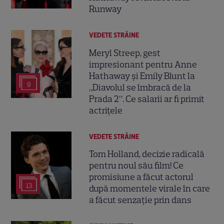
Runway
VEDETE STRĂINE
Meryl Streep, gest
impresionant pentru Anne
Hathaway și Emily Blunt la
9
„Diavolul se îmbracă de la
Prada 2”. Ce salarii ar fi primit
actrițele
VEDETE STRĂINE
Tom Holland, decizie radicală
pentru noul său film! Ce
promisiune a făcut actorul
13
după momentele virale în care
a făcut senzație prin dans