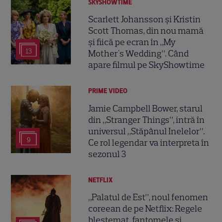
SKYSHOWTIME
Scarlett Johansson și Kristin
Scott Thomas, din nou mamă
și fiică pe ecran în „My
13
Mother's Wedding”. Când
apare filmul pe SkyShowtime
PRIME VIDEO
Jamie Campbell Bower, starul
din „Stranger Things”, intră în
universul „Stăpânul Inelelor”.
9
Ce rol legendar va interpreta în
sezonul 3
NETFLIX
„Palatul de Est”, noul fenomen
coreean de pe Netflix: Regele
blestemat, fantomele și