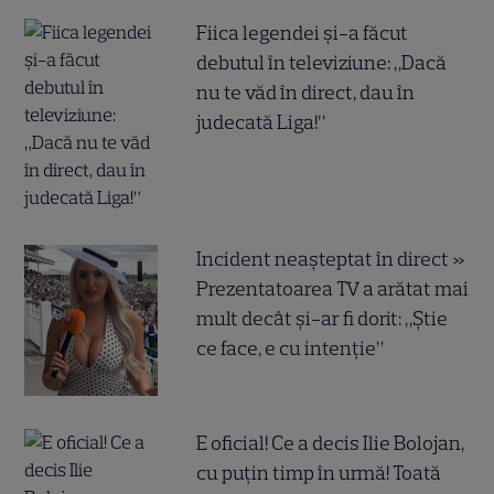
Fiica legendei și-a făcut
debutul în televiziune: „Dacă
nu te văd în direct, dau în
judecată Liga!”
Incident neașteptat în direct »
Prezentatoarea TV a arătat mai
mult decât și-ar fi dorit: „Știe
ce face, e cu intenție”
E oficial! Ce a decis Ilie Bolojan,
cu puțin timp în urmă! Toată