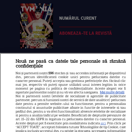
NUMĂRUL CURENT
ABONEAZA-TE LA REVISTĂ
Nouă ne pasă ca datele tale personale să rămână
Libertatea
confidențiale
Libertatea pentru femei
Noi și partenerii noștri
596
stocăm și/sau accesăm informații pe dispozitivul
dvs., precum identificatorii cookie unici pentru prelucrarea datelor cu
GSP
caracter personal. Puteți accepta sau gestiona preferințele dvs. făcând clic
mai jos, respectiv vă puteți opune utilizării unui interes legitim în orice
Știri mondene
moment pe pagina cu politica de confidențialitate. Aceste alegeri vor fi
raportate partenerilor noștri și nu vă vor afecta navigarea.
Mai multe detalii
Noi si partenerii nostri (retelele de socializare si agentiile de publicitate
Avantaje
partenere, precum si furnizorii nostri de servicii de date analitice) prelucram
date pentru a permite website-ului sa functioneze, pentru a personaliza
Elle
continutul si anunturile publicitare afisate in functie de interesele si/sau
profilul dvs., pentru a va oferi functionalitati aferente retelelor de socializare
Unica
si pentru a analiza traficul pe website. Beneficiati de drepturile prevazute de
art. 15-22 din GDPR in legatura cu prelucrarea datelor cu caracter personal.
Retete practice
Aceste drepturi pot fi exercitate prin modalitatea indicata
aici
. Prin click pe
“ACCEPT TOATE”, acceptati folosirea tuturor Tehnologiilor de tip Cookie, care
implica inclusiv acceptul dvs. cu privire la stocarea/accesarea informatiilor