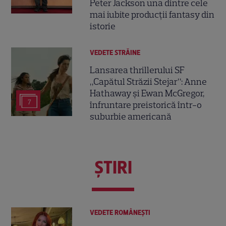
Peter Jackson una dintre cele
mai iubite producții fantasy din
istorie
VEDETE STRĂINE
Lansarea thrillerului SF
„Capătul Străzii Stejar”: Anne
Hathaway și Ewan McGregor,
7
înfruntare preistorică într-o
suburbie americană
ŞTIRI
VEDETE ROMÂNEŞTI