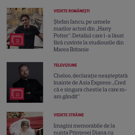
VEDETE ROMÂNEŞTI
Ștefan Iancu, pe urmele
marilor actori din „Harry
Potter”. Detaliul care l-a lăsat
21
fără cuvinte la studiourile din
Marea Britanie
TELEVIZIUNE
Cheloo, declarație neașteptată
înainte de Asia Express: „Cred
că e singura chestie la care m-
12
am gândit”
VEDETE STRĂINE
Imagini memorabile de la
nunta Prințesei Diana cu