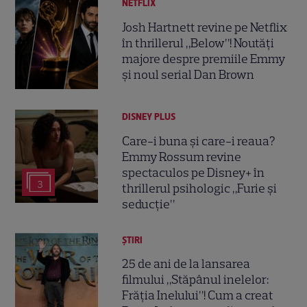
NETFLIX
Josh Hartnett revine pe Netflix
în thrillerul „Below”! Noutăți
majore despre premiile Emmy
și noul serial Dan Brown
DISNEY PLUS
Care-i buna și care-i reaua?
Emmy Rossum revine
spectaculos pe Disney+ în
3
thrillerul psihologic „Furie și
seducție”
ȘTIRI
25 de ani de la lansarea
filmului „Stăpânul inelelor:
Frăția Inelului”! Cum a creat