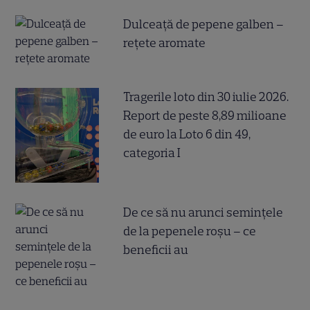
Dulceață de pepene galben –
rețete aromate
Tragerile loto din 30 iulie 2026.
Report de peste 8,89 milioane
de euro la Loto 6 din 49,
categoria I
De ce să nu arunci semințele
de la pepenele roșu – ce
beneficii au