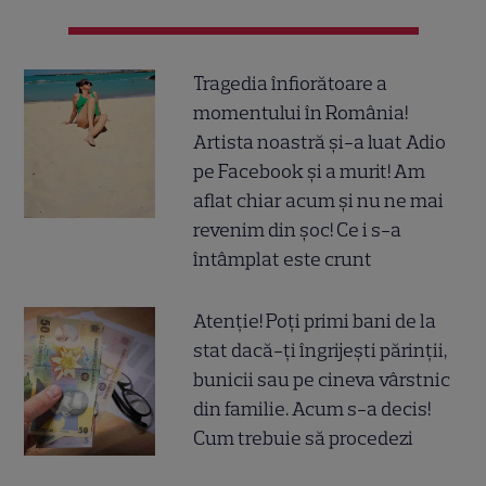
Tragedia înfiorătoare a
momentului în România!
Artista noastră și-a luat Adio
pe Facebook și a murit! Am
aflat chiar acum și nu ne mai
revenim din șoc! Ce i s-a
întâmplat este crunt
Atenție! Poți primi bani de la
stat dacă-ți îngrijești părinții,
bunicii sau pe cineva vârstnic
din familie. Acum s-a decis!
Cum trebuie să procedezi