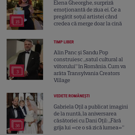
Elena Gheorghe, surpriză
emoționantă de ziua ei. Ce a
pregătit soțul artistei când
15
credea că merge doar la cină
TIMP LIBER
Alin Panc și Sandu Pop
construiesc „satul cultural al
viitorului” în România. Cum va
3
arăta Transylvania Creators
Village
VEDETE ROMÂNEŞTI
Gabriela Oțil a publicat imagini
de la nuntă, la aniversarea
căsătoriei cu Dani Oțil: „Fără
36
grija lui «ce o să zică lumea»”