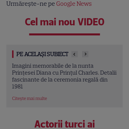
Urmărește-ne pe
Google News
Cel mai nou VIDEO
PE ACELAȘI SUBIECT
Sandra Oh dezvăluie de ce a plecat din
Marv
talii
„Anatomia lui Grey”. Discuția cu Shonda
Jons
in
Rhimes care a schimbat totul pentru
Bos
Cristina Yang
Citeș
Citește mai multe
Actorii turci ai