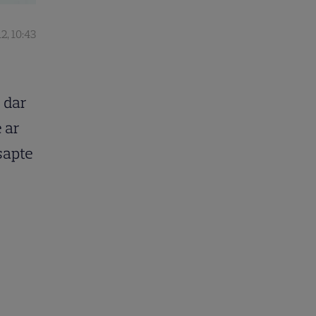
2, 10:43
, dar
e ar
şapte