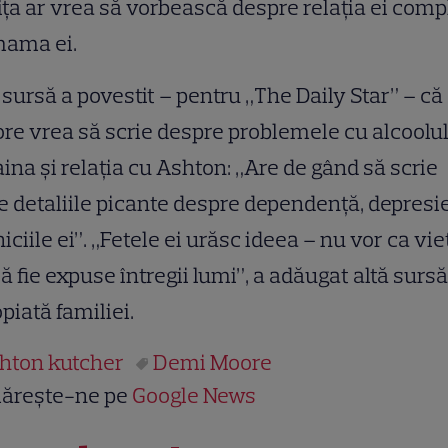
iţa ar vrea să vorbească despre relaţia ei com
mama ei.
 sursă a povestit – pentru „The Daily Star” – că
e vrea să scrie despre problemele cu alcoolul
ina şi relaţia cu Ashton: „Are de gând să scrie
e detaliile picante despre dependenţă, depresie
iciile ei”. „Fetele ei urăsc ideea – nu vor ca vie
să fie expuse întregii lumi”, a adăugat altă sursă
piată familiei.
hton kutcher
Demi Moore
ărește-ne pe
Google News