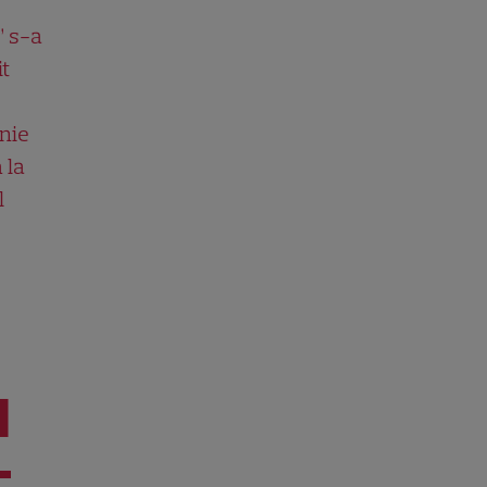
” s-a
it
nie
 la
l
I