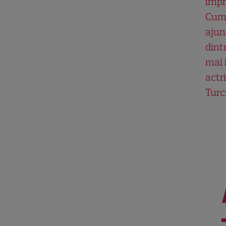
impr
Cum
ajun
dint
mai 
actri
Turc