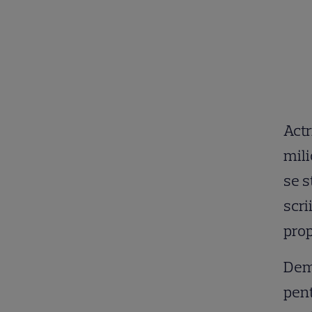
Actr
mili
se s
scri
prop
Demi
pent