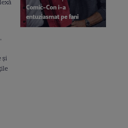
plexă
Comic-Con i-a
entuziasmat pe fani
,
 şi
ţile