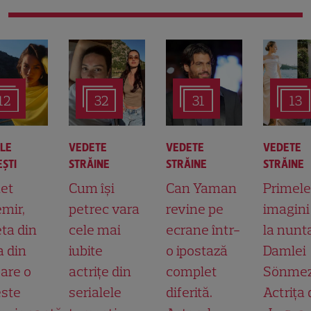
12
32
31
13
ALE
VEDETE
VEDETE
VEDETE
ŞTI
STRĂINE
STRĂINE
STRĂINE
et
Cum își
Can Yaman
Primele
mir,
petrec vara
revine pe
imagini
ta din
cele mai
ecrane într-
la nunt
a din
iubite
o ipostază
Damlei
 are o
actrițe din
complet
Sönmez
ste
serialele
diferită.
Actrița 