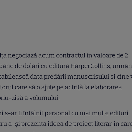
iţa negociază acum contractul în valoare de 2
oane de dolari cu editura HarperCollins, urmân
tabilească data predării manuscrisului şi cine v
itorul care să o ajute pe actriţă la elaborarea
riu-zisă a volumului.
 s-ar fi întâlnit personal cu mai multe edituri,
ru a-şi prezenta ideea de proiect literar, în car