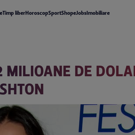
te
Timp liber
Horoscop
Sport
Shop
eJobs
Imobiliare
2 MILIOANE DE DOLA
ASHTON