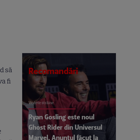
d să
Recomandări
a fi
Vedete străine
Ryan Gosling este noul
Ghost Rider din Universul
e
Marvel. Anunțul făcut la