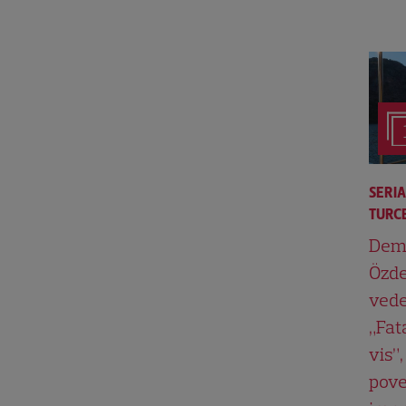
SERI
TURCE
Dem
Özde
vede
„Fat
vis”,
pove