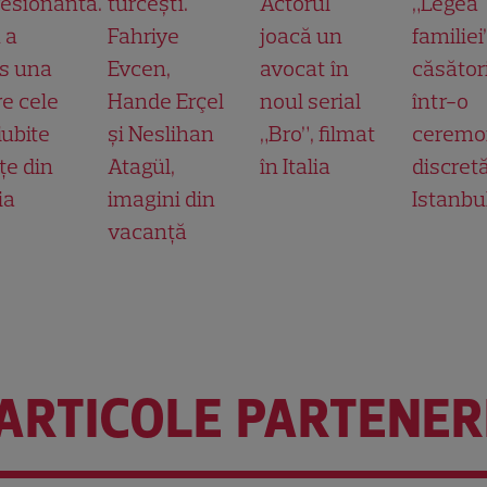
esionantă.
turcești.
Actorul
„Legea
 a
Fahriye
joacă un
familiei
s una
Evcen,
avocat în
căsător
re cele
Hande Erçel
noul serial
într-o
iubite
și Neslihan
„Bro”, filmat
ceremo
țe din
Atagül,
în Italia
discretă
ia
imagini din
Istanbu
vacanță
ARTICOLE PARTENER