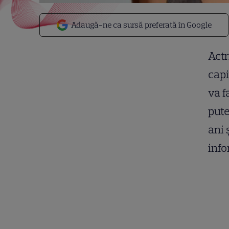
Adaugă-ne ca sursă preferată în Google
Actr
capi
va f
pute
ani 
inf