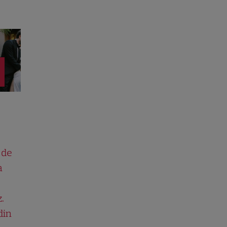
 de
a
.
din