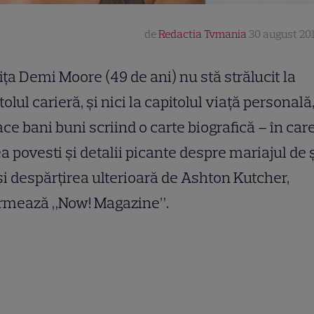
de
Redactia Tvmania
30 august 201
iţa Demi Moore (49 de ani) nu stă strălucit la
tolul carieră, şi nici la capitolul viaţă personală
ace bani buni scriind o carte biografică – în car
a povesti şi detalii picante despre mariajul de 
şi despărţirea ulterioară de Ashton Kutcher,
ormează „Now! Magazine”.