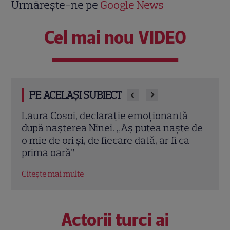
Urmărește-ne pe
Google News
Cel mai nou VIDEO
PE ACELAȘI SUBIECT
ă
Iuliana Pepene, despre silueta de
Vede
e de
invidiat: „Ridic 85 de kilograme”. Ce
speci
a
alimente evită vedeta Antena 1.
Laure
EXCLUSIV
Jose
Citește mai multe
Citeș
Actorii turci ai