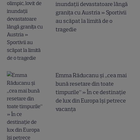
inundații devastatoare lângă
granița cu Austria » Sportivii
au scăpat la limită de o
tragedie
Emma Răducanu și „cea mai
bună resetare din toate
timpurile” » În ce destinație
de lux din Europa își petrece
vacanța