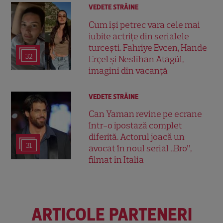
VEDETE STRĂINE
Cum își petrec vara cele mai
iubite actrițe din serialele
turcești. Fahriye Evcen, Hande
32
Erçel și Neslihan Atagül,
imagini din vacanță
VEDETE STRĂINE
Can Yaman revine pe ecrane
într-o ipostază complet
diferită. Actorul joacă un
31
avocat în noul serial „Bro”,
filmat în Italia
ARTICOLE PARTENERI