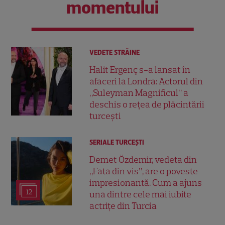
momentului
VEDETE STRĂINE
Halit Ergenç s-a lansat în
afaceri la Londra: Actorul din
„Suleyman Magnificul” a
deschis o rețea de plăcintării
turcești
SERIALE TURCEŞTI
Demet Özdemir, vedeta din
„Fata din vis”, are o poveste
impresionantă. Cum a ajuns
12
una dintre cele mai iubite
actrițe din Turcia