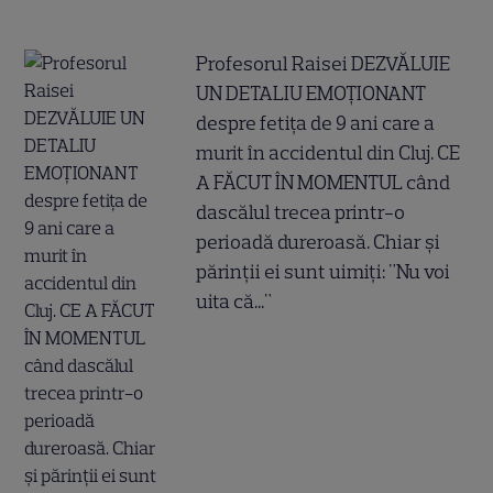
Profesorul Raisei DEZVĂLUIE
UN DETALIU EMOȚIONANT
despre fetița de 9 ani care a
murit în accidentul din Cluj. CE
A FĂCUT ÎN MOMENTUL când
dascălul trecea printr-o
perioadă dureroasă. Chiar și
părinții ei sunt uimiți: "Nu voi
uita că..."