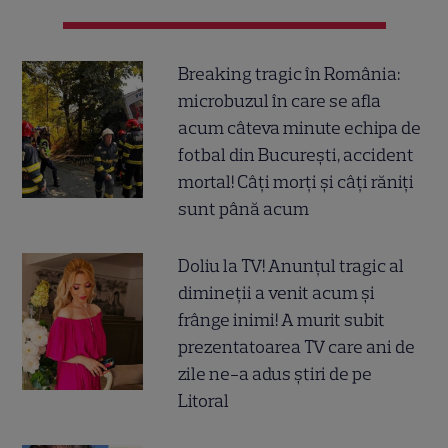
Breaking tragic în România:
microbuzul în care se afla
acum câteva minute echipa de
fotbal din București, accident
mortal! Câți morți și câți răniți
sunt până acum
Doliu la TV! Anunțul tragic al
dimineții a venit acum și
frânge inimi! A murit subit
prezentatoarea TV care ani de
zile ne-a adus știri de pe
Litoral