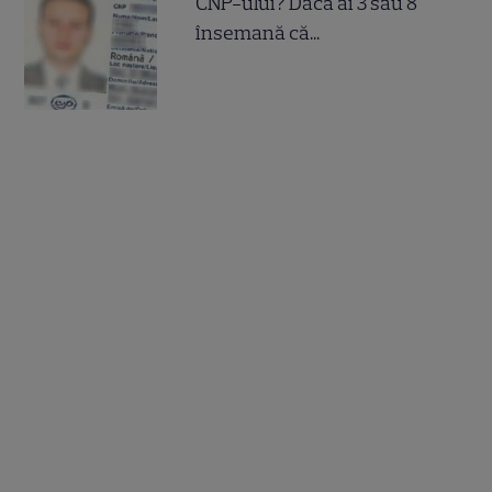
CNP-ului? Dacă ai 3 sau 8
însemană că...