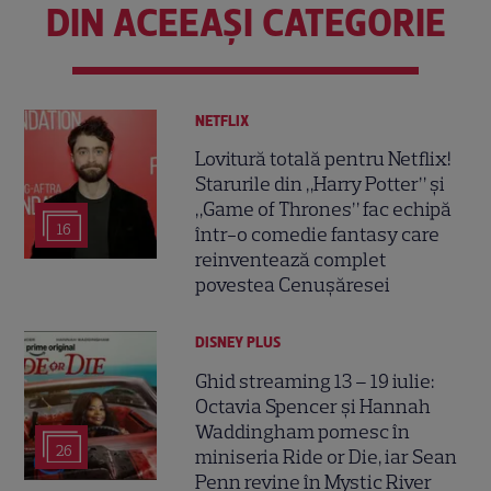
DIN ACEEAȘI CATEGORIE
NETFLIX
Lovitură totală pentru Netflix!
Starurile din „Harry Potter” și
„Game of Thrones” fac echipă
16
într-o comedie fantasy care
reinventează complet
povestea Cenușăresei
DISNEY PLUS
Ghid streaming 13 – 19 iulie:
Octavia Spencer și Hannah
Waddingham pornesc în
26
miniseria Ride or Die, iar Sean
Penn revine în Mystic River