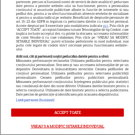
partenere, precum si furnizorii nostri de servicii de date analitice) prelucram
date pentru a permite website-ului sa functioneze, pentru a personaliza
continutul si anunturile publicitare afisate in functie de interesele si/sau
profilul dvs., pentru a va oferi functionalitati aferente retelelor de socializare
si pentru a analiza traficul pe website. Beneficiati de drepturile prevazute de
Horoscop 3 august 2026.
art. 15-22 din GDPR in legatura cu prelucrarea datelor cu caracter personal.
Aceste drepturi pot fi exercitate prin modalitatea indicata
aici
. Prin click pe
Gemenii primesc vești
“ACCEPT TOATE”, acceptati folosirea tuturor Tehnologiilor de tip Cookie, care
implica inclusiv acceptul dvs. cu privire la stocarea/accesarea informatiilor
contradictorii
de catre Vendor-ii cu care colaboram. Prin click pe “VREAU SA MODIFIC
SETARILE INDIVIDUAL” puteti schimba preferintele in mod individual, mai
putin cele legate de cookie strict necesare pentru functionarea website-
ului.
Atât noi, cât și partenerii noștri prelucrăm datele pentru a oferi:
Măsurarea performanței reclamelor. Utilizarea profilurilor pentru selectarea
Loto 6/49 din 2 august 2026.
conținutului personalizat. Stocarea și/sau accesarea informațiilor de pe un
dispozitiv. Dezvoltarea și îmbunătățirea serviciilor. Crearea profilurilor de
Numerele extrase duminică
conținut personalizat. Utilizarea profilurilor pentru selectarea publicității
personalizate. Crearea profilurilor pentru publicitate personalizată.
Măsurarea performanței conținutului. Înțelegerea publicului prin statistici
sau combinații de date din surse diferite. Utilizarea datelor limitate pentru a
selecta conținutul. Utilizarea de date limitate pentru a selecta publicitatea.
Date precise de geolocație și identificarea prin scanarea dispozitivului.
Listă parteneri (furnizori)
ACCEPT TOATE
Cum coci vinetele la bloc, fără
să umpli casa de fum
VREAU SA MODIFIC SETARILE INDIVIDUAL