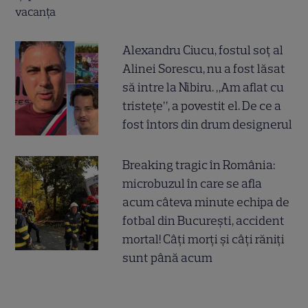
Alexandru Ciucu, fostul soț al
Alinei Sorescu, nu a fost lăsat
să intre la Nibiru. „Am aflat cu
tristețe”, a povestit el. De ce a
fost întors din drum designerul
Breaking tragic în România:
microbuzul în care se afla
acum câteva minute echipa de
fotbal din București, accident
mortal! Câți morți și câți răniți
sunt până acum