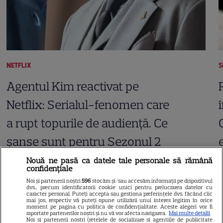
NETFLIX
S
Agentul Kim reactivat pe
Netflix: Serialul-fenomen care
a rupt topurile de audiență. Ce
șanse sunt pentru Sezonul 2
Nouă ne pasă ca datele tale personale să rămână
confidențiale
Noi și partenerii noștri
596
stocăm și/sau accesăm informații pe dispozitivul
dvs., precum identificatorii cookie unici pentru prelucrarea datelor cu
caracter personal. Puteți accepta sau gestiona preferințele dvs. făcând clic
mai jos, respectiv vă puteți opune utilizării unui interes legitim în orice
ARTICOLE PARTENERI
moment pe pagina cu politica de confidențialitate. Aceste alegeri vor fi
raportate partenerilor noștri și nu vă vor afecta navigarea.
Mai multe detalii
Noi si partenerii nostri (retelele de socializare si agentiile de publicitate