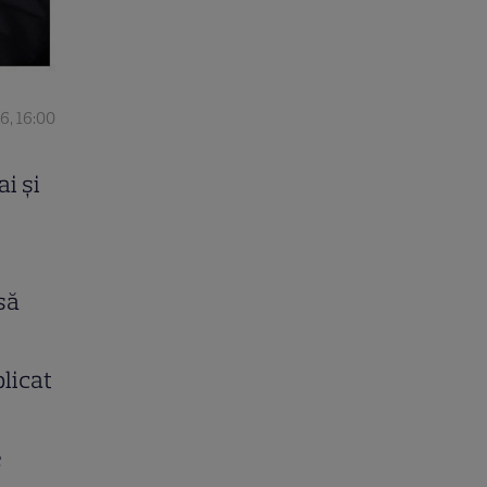
6, 16:00
i și
să
plicat
e