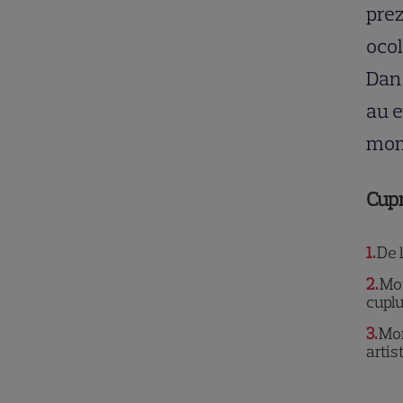
prez
ocol
Dan 
au e
mome
Cup
1
De l
2
Mot
cupl
3
Mom
artis