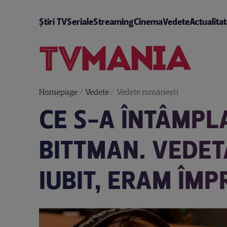
Știri TV
Seriale
Streaming
Cinema
Vedete
Actualita
Homepage
/
Vedete
/
Vedete româneşti
CE S-A ÎNTÂMPLA
BITTMAN. VEDET
IUBIT, ERAM ÎM