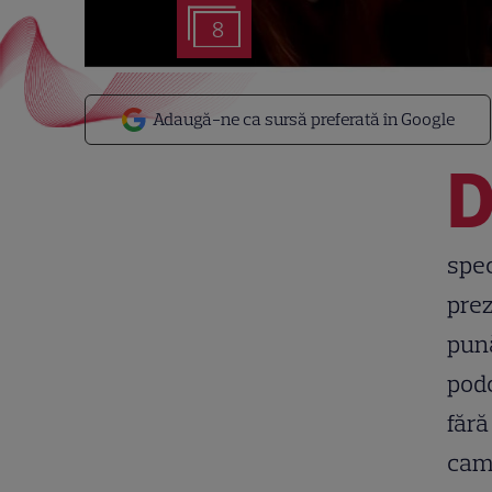
8
Adaugă-ne ca sursă preferată în Google
spe
prez
pună
podc
fără
came