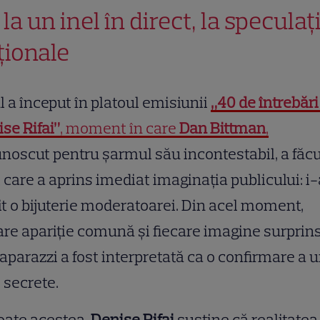
la un inel în direct, la speculați
ționale
l a început în platoul emisiunii
„40 de întrebări
se Rifai”
, moment în care
Dan Bittman
,
noscut pentru șarmul său incontestabil, a făc
 care a aprins imediat imaginația publicului: i-
it o bijuterie moderatoarei. Din acel moment,
are apariție comună și fiecare imagine surprin
aparazzi a fost interpretată ca o confirmare a 
e secrete.
oate acestea,
Denise Rifai
susține că realitatea