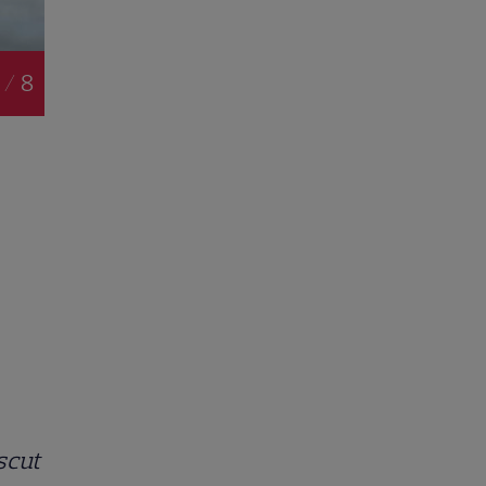
 / 8
scut