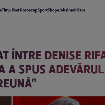
te
Timp liber
Horoscop
Sport
Shop
eJobs
Imobiliare
T ÎNTRE DENISE RIFA
A A SPUS ADEVĂRUL:
PREUNĂ”