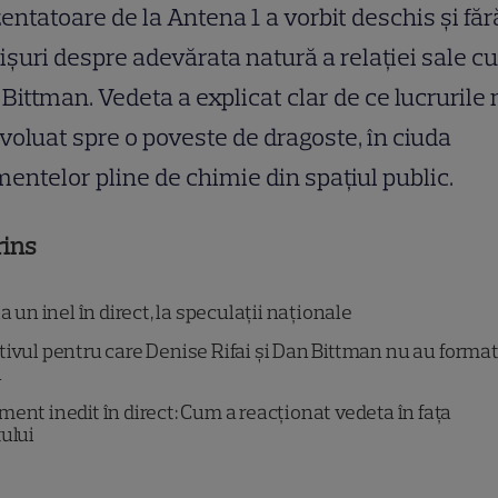
entatoare de la Antena 1 a vorbit deschis și făr
ișuri despre adevărata natură a relației sale cu
Bittman. Vedeta a explicat clar de ce lucrurile
voluat spre o poveste de dragoste, în ciuda
ntelor pline de chimie din spațiul public.
rins
a un inel în direct, la speculații naționale
ivul pentru care Denise Rifai și Dan Bittman nu au forma
u
ent inedit în direct: Cum a reacționat vedeta în fața
tului