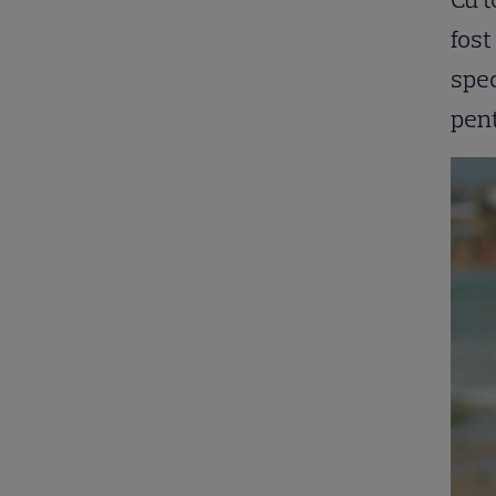
fost
spec
pent