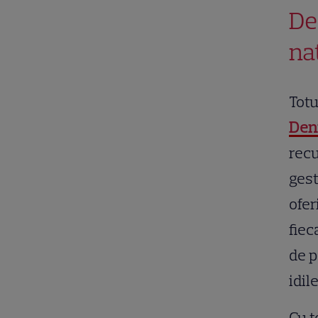
De 
na
Totu
Deni
recu
gest
ofer
fiec
de p
idil
Cu t