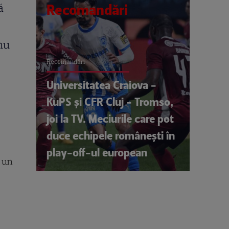
ă
Recomandări
 nu
Recomandări
Universitatea Craiova -
KuPS și CFR Cluj - Tromso,
joi la TV. Meciurile care pot
duce echipele românești în
play-off-ul european
t un