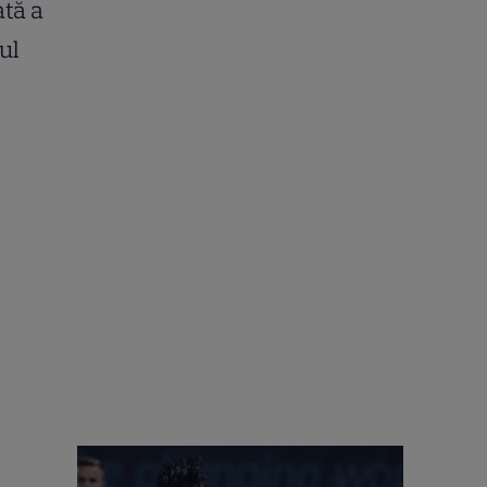
ată a
ul