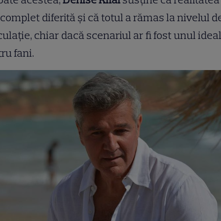
 complet diferită și că totul a rămas la nivelul d
ulație, chiar dacă scenariul ar fi fost unul idea
ru fani.