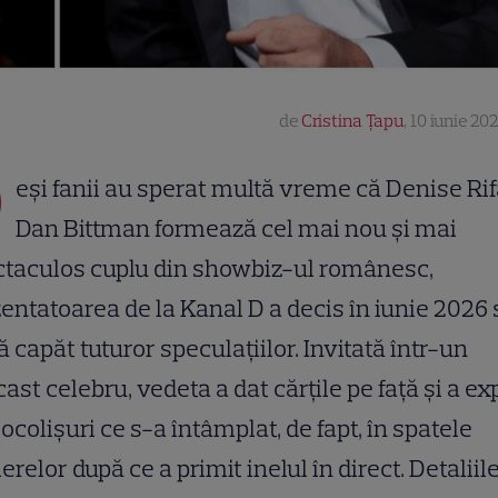
de
Cristina Țapu
,
10 iunie 202
D
eși fanii au sperat multă vreme că Denise Rifa
Dan Bittman formează cel mai nou și mai
ctaculos cuplu din showbiz-ul românesc,
entatoarea de la Kanal D a decis în iunie 2026 
 capăt tuturor speculațiilor. Invitată într-un
ast celebru, vedeta a dat cărțile pe față și a ex
 ocolișuri ce s-a întâmplat, de fapt, în spatele
relor după ce a primit inelul în direct. Detaliil