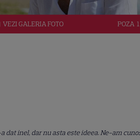
VEZI
GALERIA
FOTO
POZA
1
a dat inel, dar nu asta este ideea. Ne-am cuno