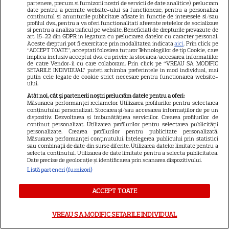
partenere, precum si furnizorii nostri de servicii de date analitice) prelucram
date pentru a permite website-ului sa functioneze, pentru a personaliza
6
continutul si anunturile publicitare afisate in functie de interesele si/sau
profilul dvs., pentru a va oferi functionalitati aferente retelelor de socializare
si pentru a analiza traficul pe website. Beneficiati de drepturile prevazute de
art. 15-22 din GDPR in legatura cu prelucrarea datelor cu caracter personal.
SERIALE ONLINE
S
Aceste drepturi pot fi exercitate prin modalitatea indicata
aici
. Prin click pe
“ACCEPT TOATE”, acceptati folosirea tuturor Tehnologiilor de tip Cookie, care
implica inclusiv acceptul dvs. cu privire la stocarea/accesarea informatiilor
Destine cu parfum de lavandă:
de catre Vendor-ii cu care colaboram. Prin click pe “VREAU SA MODIFIC
SETARILE INDIVIDUAL” puteti schimba preferintele in mod individual, mai
putin cele legate de cookie strict necesare pentru functionarea website-
Când începe sezonul final la
ului.
Atât noi, cât și partenerii noștri prelucrăm datele pentru a oferi:
Antena 1
Măsurarea performanței reclamelor. Utilizarea profilurilor pentru selectarea
conținutului personalizat. Stocarea și/sau accesarea informațiilor de pe un
dispozitiv. Dezvoltarea și îmbunătățirea serviciilor. Crearea profilurilor de
conținut personalizat. Utilizarea profilurilor pentru selectarea publicității
personalizate. Crearea profilurilor pentru publicitate personalizată.
Măsurarea performanței conținutului. Înțelegerea publicului prin statistici
sau combinații de date din surse diferite. Utilizarea datelor limitate pentru a
selecta conținutul. Utilizarea de date limitate pentru a selecta publicitatea.
Date precise de geolocație și identificarea prin scanarea dispozitivului.
Listă parteneri (furnizori)
ARTICOLE PARTENERI
ACCEPT TOATE
VREAU SA MODIFIC SETARILE INDIVIDUAL