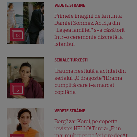
VEDETE STRĂINE
Primele imagini de la nunta
Damlei Sönmez. Actrița din
„Legea familiei” s-a căsătorit
13
într-o ceremonie discretă la
Istanbul
SERIALE TURCEŞTI
Trauma neștiută a actriței din
serialul „O dragoste”! Drama
cumplită care i-a marcat
6
copilăria
VEDETE STRĂINE
Bergüzar Korel, pe coperta
revistei HELLO! Turcia: „Pun
mai mult preț pe fericire decât