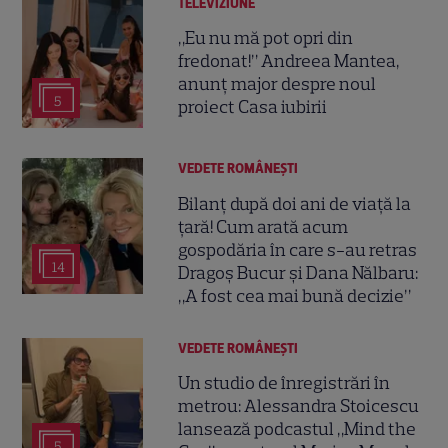
TELEVIZIUNE
„Eu nu mă pot opri din
fredonat!” Andreea Mantea,
anunț major despre noul
5
proiect Casa iubirii
VEDETE ROMÂNEŞTI
Bilanț după doi ani de viață la
țară! Cum arată acum
gospodăria în care s-au retras
14
Dragoș Bucur și Dana Nălbaru:
„A fost cea mai bună decizie”
VEDETE ROMÂNEŞTI
Un studio de înregistrări în
metrou: Alessandra Stoicescu
lansează podcastul „Mind the
5