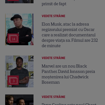
primit de fapt
VEDETE STRĂINE
Elon Musk, atac la adresa
regizorului premiat cu Oscar
care a realizat documentarul
14
despre viața sa. Filmul are 232
de minute
VEDETE STRĂINE
Marvel are un nou Black
Panther. David Jonsson preia
moștenirea lui Chadwick
3
Boseman
VEDETE STRĂINE
Ryan Gosling este noul Ghost