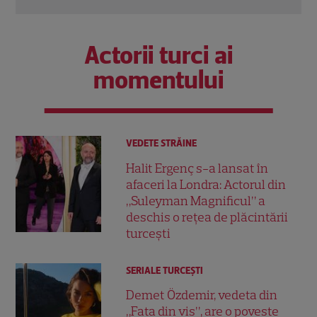
Actorii turci ai
momentului
VEDETE STRĂINE
Halit Ergenç s-a lansat în
afaceri la Londra: Actorul din
„Suleyman Magnificul” a
deschis o rețea de plăcintării
turcești
SERIALE TURCEŞTI
Demet Özdemir, vedeta din
„Fata din vis”, are o poveste