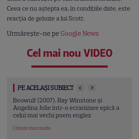
Ceea ce nu aştepta ea, în condiţiile date, este
reacţia de gelozie a lui Scott.
Urmărește-ne pe
Google News
Cel mai nou VIDEO
PE ACELAȘI SUBIECT
Jack Ryan: Agentul din umbră (2014).
Avia
ă a
Chris Pine și Kevin Costner, într-o cursă
lui 
contra cronometru pentru salvarea
de î
economiei americane
Citeș
Citește mai multe