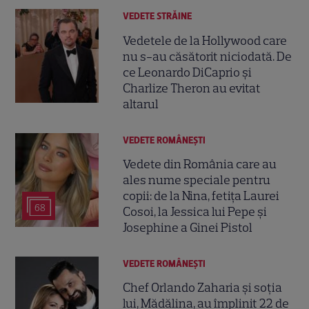
VEDETE STRĂINE
Vedetele de la Hollywood care
nu s-au căsătorit niciodată. De
ce Leonardo DiCaprio și
Charlize Theron au evitat
altarul
VEDETE ROMÂNEŞTI
Vedete din România care au
ales nume speciale pentru
copii: de la Nina, fetița Laurei
68
Cosoi, la Jessica lui Pepe și
Josephine a Ginei Pistol
VEDETE ROMÂNEŞTI
Chef Orlando Zaharia și soția
lui, Mădălina, au împlinit 22 de