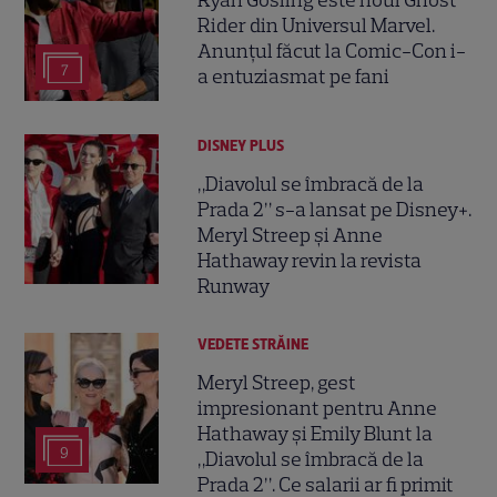
Rider din Universul Marvel.
Anunțul făcut la Comic-Con i-
7
a entuziasmat pe fani
DISNEY PLUS
„Diavolul se îmbracă de la
Prada 2” s-a lansat pe Disney+.
Meryl Streep și Anne
Hathaway revin la revista
Runway
VEDETE STRĂINE
Meryl Streep, gest
impresionant pentru Anne
Hathaway și Emily Blunt la
9
„Diavolul se îmbracă de la
Prada 2”. Ce salarii ar fi primit