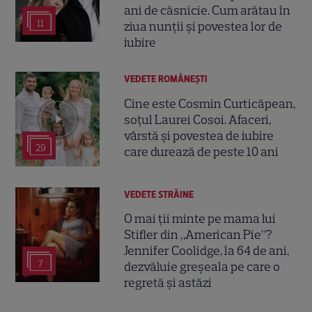
ani de căsnicie. Cum arătau în
11
ziua nunții și povestea lor de
iubire
VEDETE ROMÂNEŞTI
Cine este Cosmin Curticăpean,
soțul Laurei Cosoi. Afaceri,
vârstă și povestea de iubire
29
care durează de peste 10 ani
VEDETE STRĂINE
O mai ții minte pe mama lui
Stifler din „American Pie”?
Jennifer Coolidge, la 64 de ani,
7
dezvăluie greșeala pe care o
regretă și astăzi