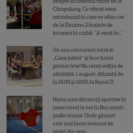
despre accidentul rutier de la
Câmpulung. Ce viteză avea
microbuzul în care se aflau cei
de la Dinamo 2 înainte de
intrarea în curbă: "A venit în..."
Un nou concurent intră în
„Casa iubirii” și face furori
printre fete! Nu ratați ediția de
sâmbătă, 1 august, difuzată de
la 16:00 și 19:00, la Kanal D
Harta unei distracții sportive în
mare trend la noi în București:
padle tennis. Unde găsești
cele mai bune terenuri de
padel din oraș