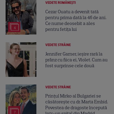
VEDETE ROMÂNEŞTI
Cezar Ouatu a devenit tată
pentru prima dată la 46 de ani.
Ce nume deosebit a ales
4
pentru fetița lui
VEDETE STRĂINE
Jennifer Garner, ieșire rară la
prânz cu fiica ei, Violet. Cum au
fost surprinse cele două
VEDETE STRĂINE
Prințul Mirko al Bulgariei se
căsătorește cu dr. Marta Embid.
Povestea de dragoste începută
7
într-un spital din Madrid