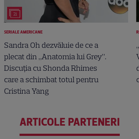
21
SERIALE AMERICANE
R
Sandra Oh dezvăluie de ce a
plecat din „Anatomia lui Grey”.
Discuția cu Shonda Rhimes
care a schimbat totul pentru
Cristina Yang
ARTICOLE PARTENERI