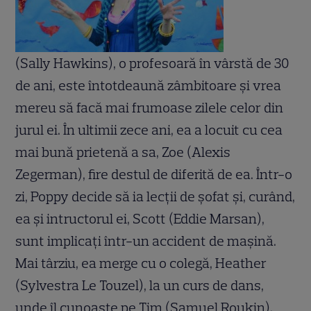
(Sally Hawkins), o profesoară în vârstă de 30
de ani, este întotdeaună zâmbitoare şi vrea
mereu să facă mai frumoase zilele celor din
jurul ei. În ultimii zece ani, ea a locuit cu cea
mai bună prietenă a sa, Zoe (Alexis
Zegerman), fire destul de diferită de ea. Într-o
zi, Poppy decide să ia lecţii de şofat şi, curând,
ea şi intructorul ei, Scott (Eddie Marsan),
sunt implicaţi într-un accident de maşină.
Mai târziu, ea merge cu o colegă, Heather
(Sylvestra Le Touzel), la un curs de dans,
unde îl cunoaşte pe Tim (Samuel Roukin).