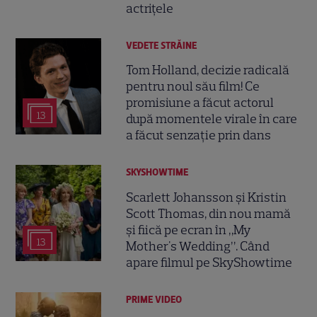
actrițele
VEDETE STRĂINE
Tom Holland, decizie radicală
pentru noul său film! Ce
promisiune a făcut actorul
13
după momentele virale în care
a făcut senzație prin dans
SKYSHOWTIME
Scarlett Johansson și Kristin
Scott Thomas, din nou mamă
și fiică pe ecran în „My
13
Mother's Wedding”. Când
apare filmul pe SkyShowtime
PRIME VIDEO