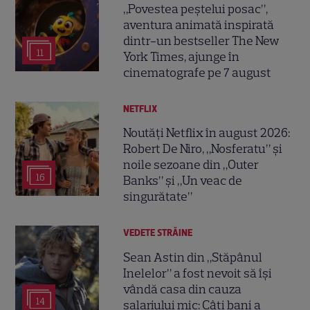
„Povestea peștelui posac”,
aventura animată inspirată
dintr-un bestseller The New
11
York Times, ajunge în
cinematografe pe 7 august
NETFLIX
Noutăți Netflix în august 2026:
Robert De Niro, „Nosferatu” și
noile sezoane din „Outer
16
Banks” și „Un veac de
singurătate”
VEDETE STRĂINE
Sean Astin din „Stăpânul
Inelelor” a fost nevoit să își
vândă casa din cauza
14
salariului mic: Câți bani a