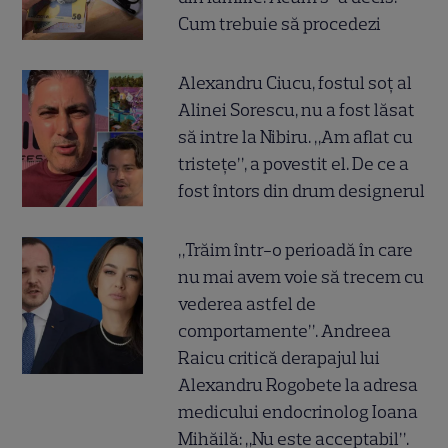
Cum trebuie să procedezi
Alexandru Ciucu, fostul soț al
Alinei Sorescu, nu a fost lăsat
să intre la Nibiru. „Am aflat cu
tristețe”, a povestit el. De ce a
fost întors din drum designerul
„Trăim într-o perioadă în care
nu mai avem voie să trecem cu
vederea astfel de
comportamente”. Andreea
Raicu critică derapajul lui
Alexandru Rogobete la adresa
medicului endocrinolog Ioana
Mihăilă: „Nu este acceptabil”.