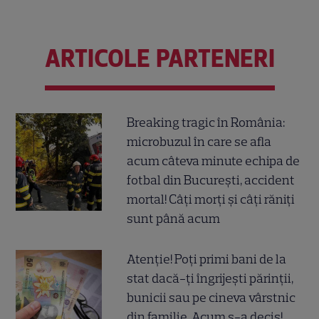
ARTICOLE PARTENERI
Breaking tragic în România:
microbuzul în care se afla
acum câteva minute echipa de
fotbal din București, accident
mortal! Câți morți și câți răniți
sunt până acum
Atenție! Poți primi bani de la
stat dacă-ți îngrijești părinții,
bunicii sau pe cineva vârstnic
din familie. Acum s-a decis!