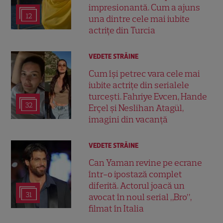
impresionantă. Cum a ajuns
12
una dintre cele mai iubite
actrițe din Turcia
VEDETE STRĂINE
Cum își petrec vara cele mai
iubite actrițe din serialele
turcești. Fahriye Evcen, Hande
32
Erçel și Neslihan Atagül,
imagini din vacanță
VEDETE STRĂINE
Can Yaman revine pe ecrane
într-o ipostază complet
diferită. Actorul joacă un
31
avocat în noul serial „Bro”,
filmat în Italia