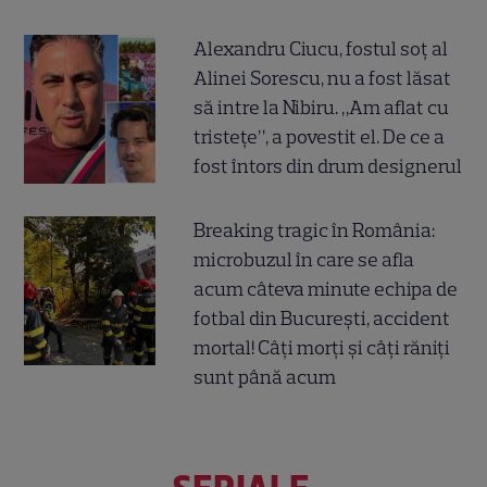
Alexandru Ciucu, fostul soț al
Alinei Sorescu, nu a fost lăsat
să intre la Nibiru. „Am aflat cu
tristețe”, a povestit el. De ce a
fost întors din drum designerul
Breaking tragic în România:
microbuzul în care se afla
acum câteva minute echipa de
fotbal din București, accident
mortal! Câți morți și câți răniți
sunt până acum