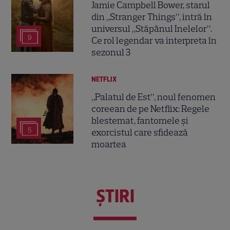
Jamie Campbell Bower, starul
din „Stranger Things”, intră în
universul „Stăpânul Inelelor”.
9
Ce rol legendar va interpreta în
sezonul 3
NETFLIX
„Palatul de Est”, noul fenomen
coreean de pe Netflix: Regele
blestemat, fantomele și
5
exorcistul care sfidează
moartea
ŞTIRI