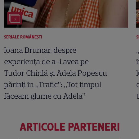
7
SERIALE ROMÂNEŞTI
S
Ioana Brumar, despre
experiența de a-i avea pe
Tudor Chirilă și Adela Popescu
părinți în „Trafic”: „Tot timpul
făceam glume cu Adela”
ARTICOLE PARTENERI