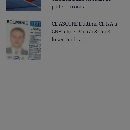
padel din oraș
CE ASCUNDE ultima CIFRA a
CNP-ului? Dacă ai 3 sau 8
însemană că...