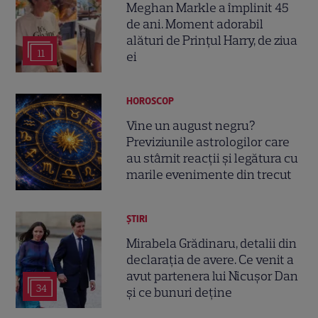
Meghan Markle a împlinit 45
de ani. Moment adorabil
alături de Prințul Harry, de ziua
11
ei
HOROSCOP
Vine un august negru?
Previziunile astrologilor care
au stârnit reacții și legătura cu
marile evenimente din trecut
ȘTIRI
Mirabela Grădinaru, detalii din
declarația de avere. Ce venit a
avut partenera lui Nicușor Dan
34
și ce bunuri deține