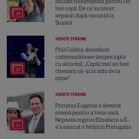
decizie neașteptată pentru cei
trei copii. De ce locuiesc
36
separat după vacanța la
Șușani
VEDETE STRĂINE
Phil Collins, dezvăluiri
cutremurătoare despre lupta
cu alcoolul: „Copiii mei au fost
10
chemați să-și ia adio de la
mine”
VEDETE STRĂINE
Prințesa Eugenie a devenit
mamă pentru a treia oară.
Nepoata reginei Elisabeta a II-
12
a a născut o fetiță în Portugalia