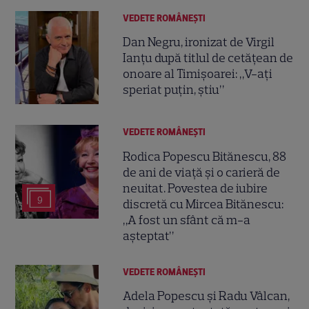
VEDETE ROMÂNEŞTI
Dan Negru, ironizat de Virgil
Ianțu după titlul de cetățean de
onoare al Timișoarei: „V-ați
speriat puțin, știu”
VEDETE ROMÂNEŞTI
Rodica Popescu Bitănescu, 88
de ani de viață și o carieră de
neuitat. Povestea de iubire
9
discretă cu Mircea Bitănescu:
„A fost un sfânt că m-a
așteptat”
VEDETE ROMÂNEŞTI
Adela Popescu și Radu Vâlcan,