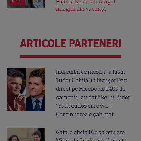
Erçel și Neslihan Atagül,
imagini din vacanță
ARTICOLE PARTENERI
Incredibil ce mesaj i-a lăsat
Tudor Chirilă lui Nicușor Dan,
direct pe Facebook! 2400 de
oameni i-au dat like lui Tudor!
“Sunt curios cine vă…”.
Continuarea e șah mat
Gata, e oficial! Ce salariu are
Mirabela Grădinaru, dar asta