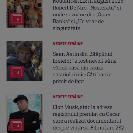
Noutăți Netflix în august 2026:
Robert De Niro, „Nosferatu” și
noile sezoane din „Outer
16
Banks” și „Un veac de
singurătate”
VEDETE STRĂINE
Sean Astin din „Stăpânul
Inelelor” a fost nevoit să își
vândă casa din cauza
14
salariului mic: Câți bani a
primit de fapt
VEDETE STRĂINE
Elon Musk, atac la adresa
regizorului premiat cu Oscar
care a realizat documentarul
14
despre viața sa. Filmul are 232