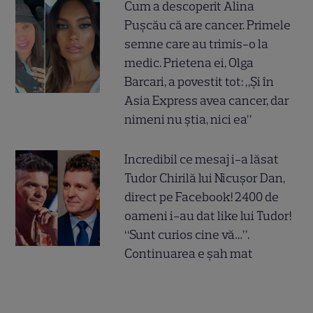
Cum a descoperit Alina
Pușcău că are cancer. Primele
semne care au trimis-o la
medic. Prietena ei, Olga
Barcari, a povestit tot: „Și în
Asia Express avea cancer, dar
nimeni nu știa, nici ea”
Incredibil ce mesaj i-a lăsat
Tudor Chirilă lui Nicușor Dan,
direct pe Facebook! 2400 de
oameni i-au dat like lui Tudor!
“Sunt curios cine vă…”.
Continuarea e șah mat