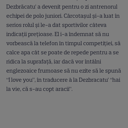
Dezbrăcatu’ a devenit pentru o zi antrenorul
echipei de polo juniori. Cârcotașul și-a luat în
serios rolul și le-a dat sportivilor câteva
indicații prețioase. El i-a îndemnat să nu
vorbească la telefon în timpul competiției, să
calce apa cât se poate de repede pentru a se
ridica la suprafață, iar dacă vor întâlni
englezoaice frumoase să nu ezite să le spună
“I love you”, în traducere à la Dezbracatu’ “hai
la vie, că s-au copt aracii”.