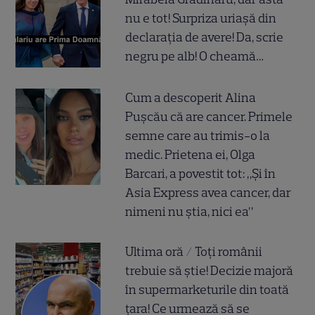
nu e tot! Surpriza uriașă din
declarația de avere! Da, scrie
negru pe alb! O cheamă…
Cum a descoperit Alina
Pușcău că are cancer. Primele
semne care au trimis-o la
medic. Prietena ei, Olga
Barcari, a povestit tot: „Și în
Asia Express avea cancer, dar
nimeni nu știa, nici ea”
Ultima oră / Toți românii
trebuie să știe! Decizie majoră
în supermarketurile din toată
țara! Ce urmează să se