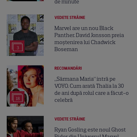
de minute
VEDETE STRĂINE
Marvel are un nou Black
Panther. David Jonsson preia
moștenirea lui Chadwick
3
Boseman
RECOMANDĂRI
„Sărmana Maria” intră pe
VOYO. Cum arată Thalía la 30
de ani după rolul care a făcut-o
18
celebră
VEDETE STRĂINE
Ryan Gosling este noul Ghost
Rider din Universul Marvel.