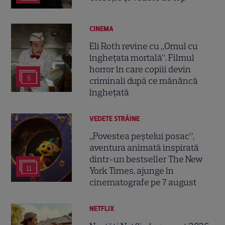
CINEMA
Eli Roth revine cu „Omul cu
înghețata mortală”. Filmul
horror în care copiii devin
5
criminali după ce mănâncă
înghețată
VEDETE STRĂINE
„Povestea peștelui posac”,
aventura animată inspirată
dintr-un bestseller The New
11
York Times, ajunge în
cinematografe pe 7 august
NETFLIX