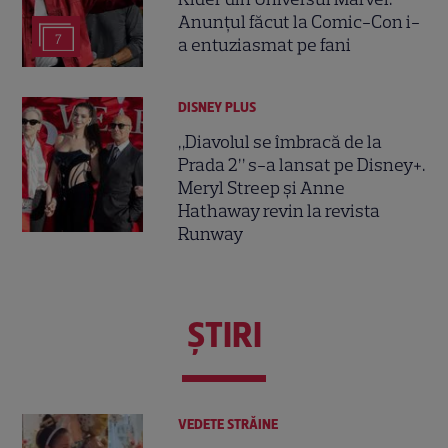
Anunțul făcut la Comic-Con i-
7
a entuziasmat pe fani
DISNEY PLUS
„Diavolul se îmbracă de la
Prada 2” s-a lansat pe Disney+.
Meryl Streep și Anne
Hathaway revin la revista
Runway
ŞTIRI
VEDETE STRĂINE