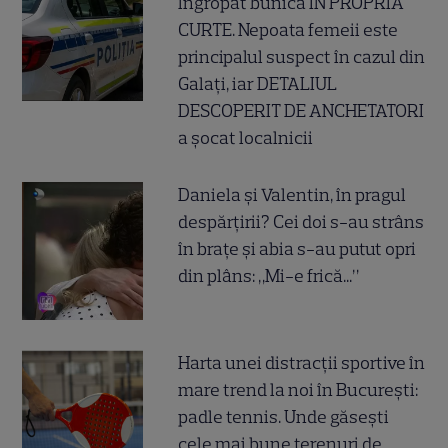
îngropat bunica ÎN PROPRIA
CURTE. Nepoata femeii este
principalul suspect în cazul din
Galați, iar DETALIUL
DESCOPERIT DE ANCHETATORI
a șocat localnicii
Daniela și Valentin, în pragul
despărțirii? Cei doi s-au strâns
în brațe și abia s-au putut opri
din plâns: „Mi-e frică...”
Harta unei distracții sportive în
mare trend la noi în București:
padle tennis. Unde găsești
cele mai bune terenuri de