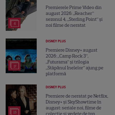
Premierele Prime Video din
august 2026: „Reacher”
sezonul 4, „Sterling Point” și
6
noi filme de neratat
DISNEY PLUS
Premiere Disney+ august
2026: „Camp Rock 3”,
„Futurama” și trilogia
17
„Stăpânul Inelelor” ajung pe
platformă
DISNEY PLUS
Premiere de neratat pe Netflix,
Disney+ și SkyShowtime în
august: seriale noi, filme de
15
colecție și vedete de top