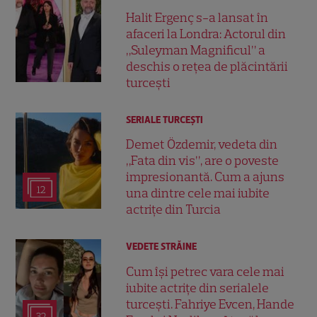
Halit Ergenç s-a lansat în
afaceri la Londra: Actorul din
„Suleyman Magnificul” a
deschis o rețea de plăcintării
turcești
SERIALE TURCEŞTI
Demet Özdemir, vedeta din
„Fata din vis”, are o poveste
impresionantă. Cum a ajuns
12
una dintre cele mai iubite
actrițe din Turcia
VEDETE STRĂINE
Cum își petrec vara cele mai
iubite actrițe din serialele
turcești. Fahriye Evcen, Hande
32