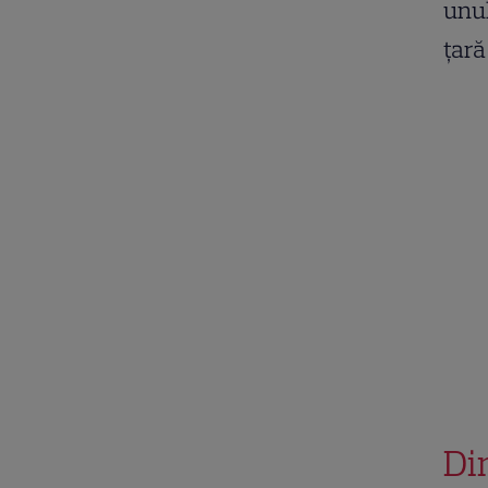
unul
țară
Di