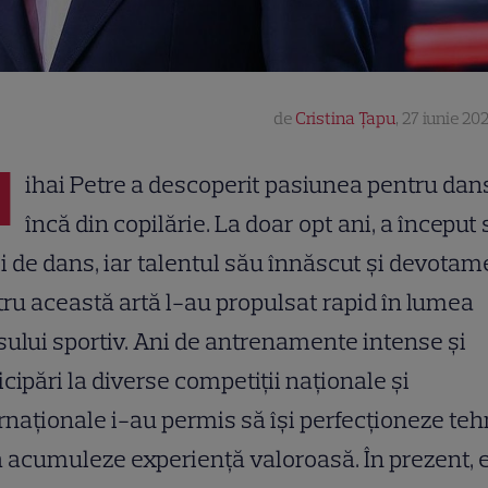
de
Cristina Țapu
,
27 iunie 202
M
ihai Petre a descoperit pasiunea pentru dan
încă din copilărie. La doar opt ani, a început 
ii de dans, iar talentul său înnăscut și devotam
ru această artă l-au propulsat rapid în lumea
ului sportiv. Ani de antrenamente intense și
icipări la diverse competiții naționale și
rnaționale i-au permis să își perfecționeze teh
ă acumuleze experiență valoroasă. În prezent, 