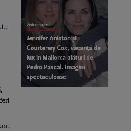
Vedete străine
ului
Jennifer Aniston și
Courteney Cox, vacanță de
lux în Mallorca alături de
Pedro Pascal. Imagini
spectaculoase
,
feri
ani.