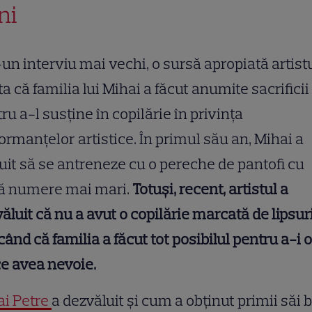
ni
-un interviu mai vechi, o sursă apropiată artist
ta că familia lui Mihai a făcut anumite sacrificii
ru a-l susține în copilărie în privința
ormanțelor artistice. În primul său an, Mihai a
uit să se antreneze cu o pereche de pantofi cu
ă numere mai mari.
Totuși, recent, artistul a
ăluit că nu a avut o copilărie marcată de lipsuri
când că familia a făcut tot posibilul pentru a-i o
ce avea nevoie.
ai Petre
a dezvăluit și cum a obținut primii săi b