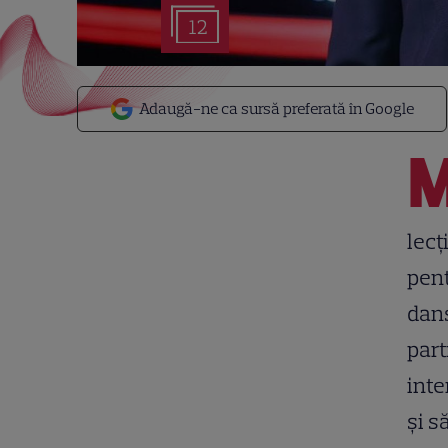
12
Adaugă-ne ca sursă preferată în Google
lecț
pent
dans
part
inte
și s