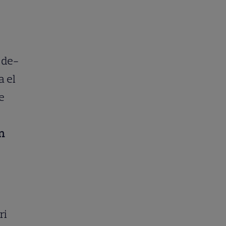
, de-
a el
e
n
ri