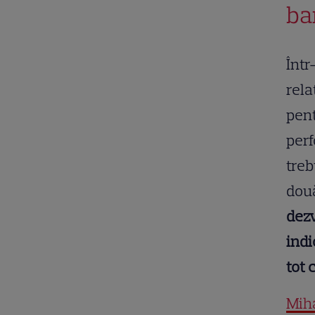
ba
Într
rela
pent
perf
treb
dou
dezv
indi
tot 
Mih