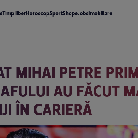
te
Timp liber
Horoscop
Sport
Shop
eJobs
Imobiliare
T MIHAI PETRE PRIMI
AFULUI AU FĂCUT MA
JI ÎN CARIERĂ