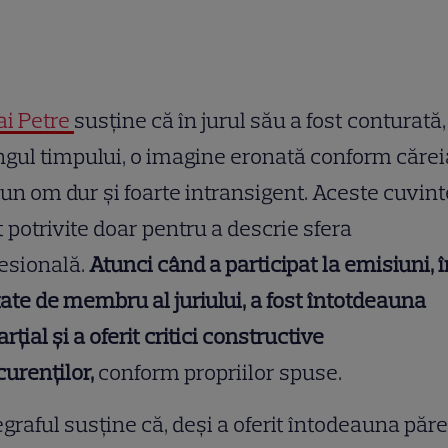
ai Petre
susține că în jurul său a fost conturată
ngul timpului, o imagine eronată conform cărei
i un om dur și foarte intransigent. Aceste cuvint
 potrivite doar pentru a descrie sfera
esională.
Atunci când a participat la emisiuni, î
tate de membru al juriului, a fost întotdeauna
rțial și a oferit critici constructive
urenților,
conform propriilor spuse.
graful susține că, deși a oferit întodeauna păre