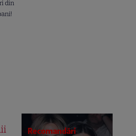
i din
bani!
ii
Recomandări