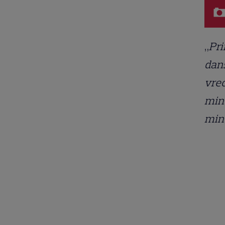
„
Pri
dans
vreo
mint
min