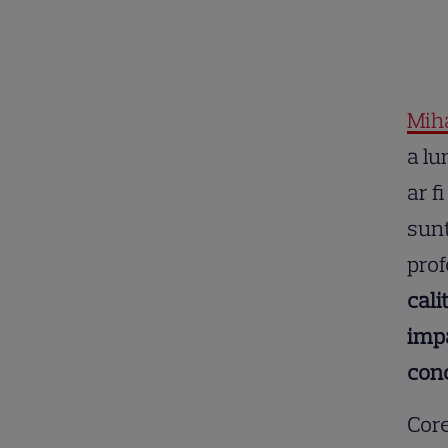
Mih
a lu
ar f
sunt
prof
cali
impa
conc
Core