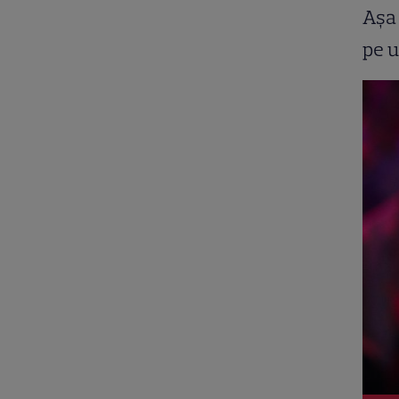
Așa 
pe u