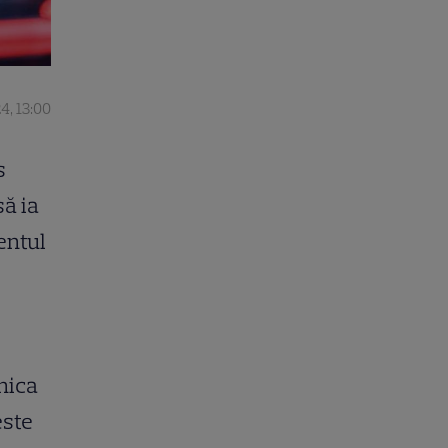
4, 13:00
s
să ia
entul
nica
este