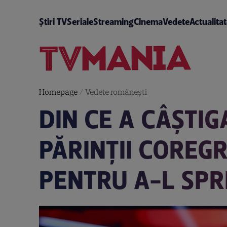
Știri TV
Seriale
Streaming
Cinema
Vedete
Actualita
Homepage
/
Vedete româneşti
DIN CE A CÂȘTIGA
PĂRINȚII COREGR
PENTRU A-L SPRI