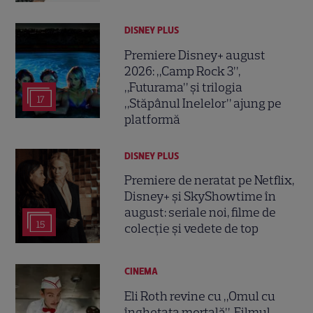
DISNEY PLUS
Premiere Disney+ august
2026: „Camp Rock 3”,
„Futurama” și trilogia
17
„Stăpânul Inelelor” ajung pe
platformă
DISNEY PLUS
Premiere de neratat pe Netflix,
Disney+ și SkyShowtime în
august: seriale noi, filme de
15
colecție și vedete de top
CINEMA
Eli Roth revine cu „Omul cu
înghețata mortală”. Filmul