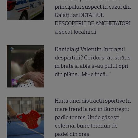
principalul suspect în cazul din
Galați, iar DETALIUL
DESCOPERIT DE ANCHETATORI
a șocat localnicii
Daniela și Valentin, în pragul
despărțirii? Cei doi s-au strâns
în brațe și abia s-au putut opri
din plâns: „Mi-e frică...”
Harta unei distracții sportive în
mare trend la noi în București:
padle tennis. Unde găsești
cele mai bune terenuri de
padel din oraș