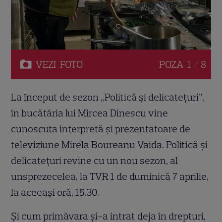
VEZI
FOTO
POZA
1 / 8
La început de sezon „Politică şi delicateţuri”,
în bucătăria lui Mircea Dinescu vine
cunoscuta interpretă şi prezentatoare de
televiziune Mirela Boureanu Vaida. Politică şi
delicateţuri revine cu un nou sezon, al
unsprezecelea, la TVR 1 de duminică 7 aprilie,
la aceeaşi oră, 15.30.
Şi cum primăvara şi-a intrat deja în drepturi,