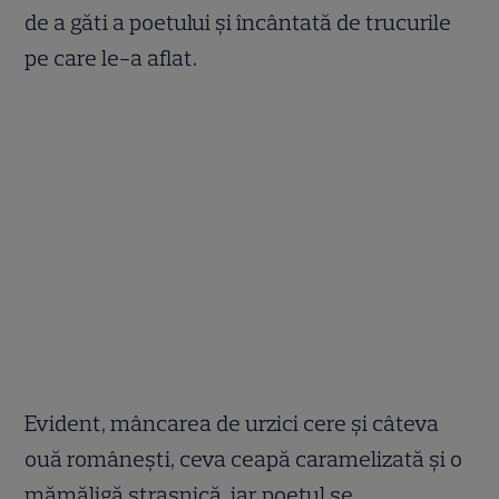
de a găti a poetului şi încântată de trucurile
pe care le-a aflat.
Evident, mâncarea de urzici cere şi câteva
ouă româneşti, ceva ceapă caramelizată şi o
mămăligă straşnică, iar poetul se