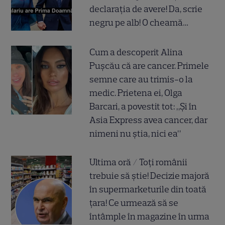
declarația de avere! Da, scrie
negru pe alb! O cheamă…
Cum a descoperit Alina
Pușcău că are cancer. Primele
semne care au trimis-o la
medic. Prietena ei, Olga
Barcari, a povestit tot: „Și în
Asia Express avea cancer, dar
nimeni nu știa, nici ea”
Ultima oră / Toți românii
trebuie să știe! Decizie majoră
în supermarketurile din toată
țara! Ce urmează să se
întâmple în magazine în urma