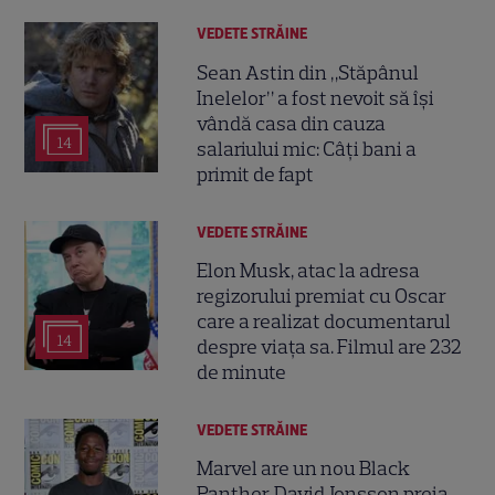
VEDETE STRĂINE
Sean Astin din „Stăpânul
Inelelor” a fost nevoit să își
vândă casa din cauza
14
salariului mic: Câți bani a
primit de fapt
VEDETE STRĂINE
Elon Musk, atac la adresa
regizorului premiat cu Oscar
care a realizat documentarul
14
despre viața sa. Filmul are 232
de minute
VEDETE STRĂINE
Marvel are un nou Black
Panther. David Jonsson preia