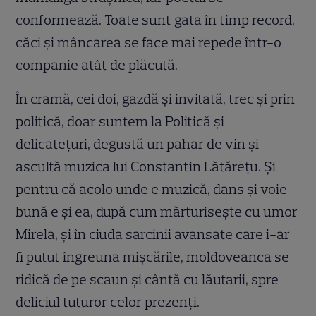
conformează. Toate sunt gata în timp record,
căci şi mâncarea se face mai repede într-o
companie atât de plăcută.
În cramă, cei doi, gazdă şi invitată, trec şi prin
politică, doar suntem la Politică şi
delicateţuri, degustă un pahar de vin şi
ascultă muzica lui Constantin Lătăreţu. Şi
pentru că acolo unde e muzică, dans şi voie
bună e şi ea, după cum mărturiseşte cu umor
Mirela, şi în ciuda sarcinii avansate care i-ar
fi putut îngreuna mişcările, moldoveanca se
ridică de pe scaun şi cântă cu lăutarii, spre
deliciul tuturor celor prezenţi.