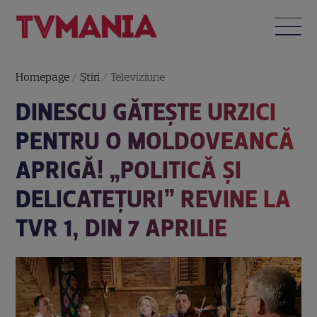
Homepage
/
Știri
/
Televiziune
DINESCU GĂTEŞTE URZICI
PENTRU O MOLDOVEANCĂ
APRIGĂ! „POLITICĂ ȘI
DELICATEȚURI” REVINE LA
TVR 1, DIN 7 APRILIE