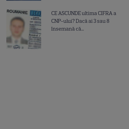
CE ASCUNDE ultima CIFRA a
CNP-ului? Dacă ai 3 sau 8
însemană că...