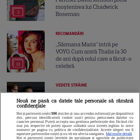
moștenirea lui Chadwick
3
Boseman
RECOMANDĂRI
„Sărmana Maria” intră pe
VOYO. Cum arată Thalía la 30
de ani după rolul care a făcut-o
18
celebră
VEDETE STRĂINE
Ryan Gosling este noul Ghost
Nouă ne pasă ca datele tale personale să rămână
Rider din Universul Marvel.
confidențiale
Anunțul făcut la Comic-Con i-
Noi și partenerii noștri
596
stocăm și/sau accesăm informații pe dispozitivul
7
a entuziasmat pe fani
dvs., precum identificatorii cookie unici pentru prelucrarea datelor cu
caracter personal. Puteți accepta sau gestiona preferințele dvs. făcând clic
mai jos, respectiv vă puteți opune utilizării unui interes legitim în orice
moment pe pagina cu politica de confidențialitate. Aceste alegeri vor fi
raportate partenerilor noștri și nu vă vor afecta navigarea.
Mai multe detalii
DISNEY PLUS
Noi si partenerii nostri (retelele de socializare si agentiile de publicitate