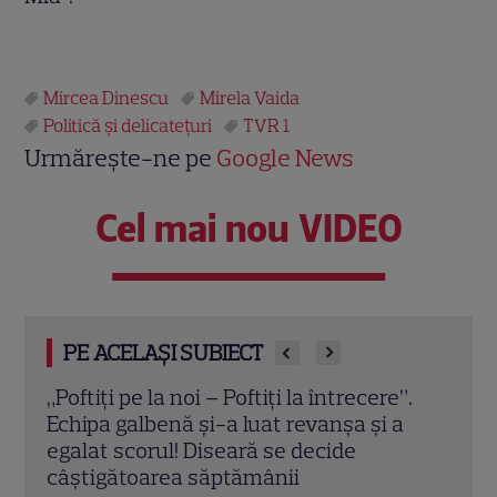
Mircea Dinescu
Mirela Vaida
Politică şi delicateţuri
TVR 1
Urmărește-ne pe
Google News
Cel mai nou VIDEO
PE ACELAȘI SUBIECT
”.
Cum a ajuns Mirela Vaida în televiziune.
De c
a
Dezvăluirea făcută despre începuturile
Dire
sale în București: „N-aveam decât un
Star
sac de haine”
aici”