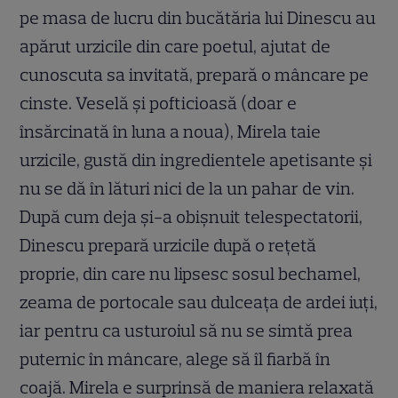
pe masa de lucru din bucătăria lui Dinescu au
apărut urzicile din care poetul, ajutat de
cunoscuta sa invitată, prepară o mâncare pe
cinste. Veselă şi pofticioasă (doar e
însărcinată în luna a noua), Mirela taie
urzicile, gustă din ingredientele apetisante şi
nu se dă în lături nici de la un pahar de vin.
După cum deja şi-a obişnuit telespectatorii,
Dinescu prepară urzicile după o reţetă
proprie, din care nu lipsesc sosul bechamel,
zeama de portocale sau dulceaţa de ardei iuţi,
iar pentru ca usturoiul să nu se simtă prea
puternic în mâncare, alege să îl fiarbă în
coajă. Mirela e surprinsă de maniera relaxată