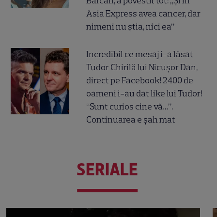
Barcari, a povestit tot: „Și în
Asia Express avea cancer, dar
nimeni nu știa, nici ea”
Incredibil ce mesaj i-a lăsat
Tudor Chirilă lui Nicușor Dan,
direct pe Facebook! 2400 de
oameni i-au dat like lui Tudor!
“Sunt curios cine vă…”.
Continuarea e șah mat
SERIALE