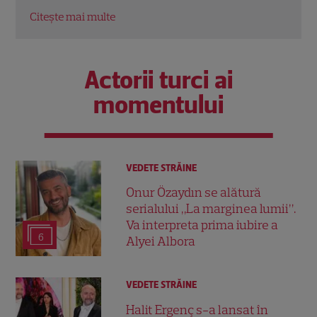
Citește mai multe
Citeș
Actorii turci ai
momentului
VEDETE STRĂINE
Onur Özaydın se alătură
serialului „La marginea lumii”.
Va interpreta prima iubire a
6
Alyei Albora
VEDETE STRĂINE
Halit Ergenç s-a lansat în