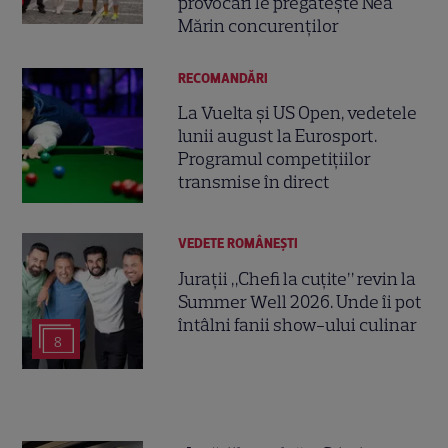
provocări le pregătește Nea
Mărin concurenților
RECOMANDĂRI
La Vuelta și US Open, vedetele
lunii august la Eurosport.
Programul competițiilor
transmise în direct
VEDETE ROMÂNEŞTI
Jurații „Chefi la cuțite” revin la
Summer Well 2026. Unde îi pot
întâlni fanii show-ului culinar
8