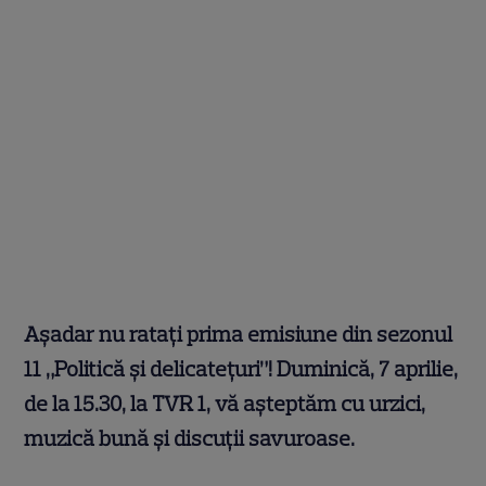
Aşadar nu rataţi prima emisiune din sezonul
11 „Politică şi delicateţuri”! Duminică, 7 aprilie,
de la 15.30, la TVR 1, vă aşteptăm cu urzici,
muzică bună şi discuţii savuroase.