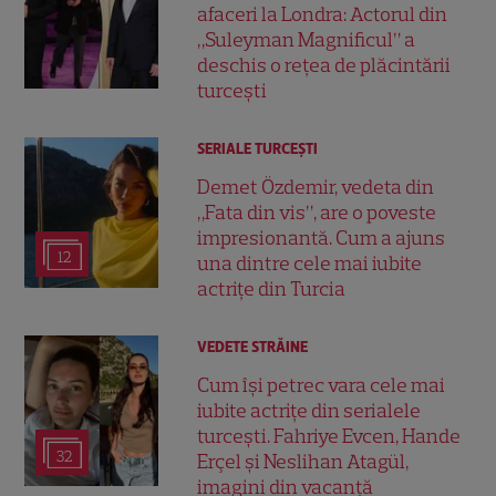
afaceri la Londra: Actorul din
„Suleyman Magnificul” a
deschis o rețea de plăcintării
turcești
SERIALE TURCEŞTI
Demet Özdemir, vedeta din
„Fata din vis”, are o poveste
impresionantă. Cum a ajuns
12
una dintre cele mai iubite
actrițe din Turcia
VEDETE STRĂINE
Cum își petrec vara cele mai
iubite actrițe din serialele
turcești. Fahriye Evcen, Hande
32
Erçel și Neslihan Atagül,
imagini din vacanță