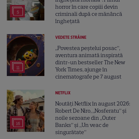
horror în care copiii devin
5
criminali după ce mănâncă
înghețată
VEDETE STRĂINE
„Povestea peștelui posac”,
aventura animată inspirată
dintr-un bestseller The New
11
York Times, ajunge în
cinematografe pe 7 august
NETFLIX
Noutăți Netflix în august 2026:
Robert De Niro, „Nosferatu” și
noile sezoane din „Outer
16
Banks” și „Un veac de
singurătate”