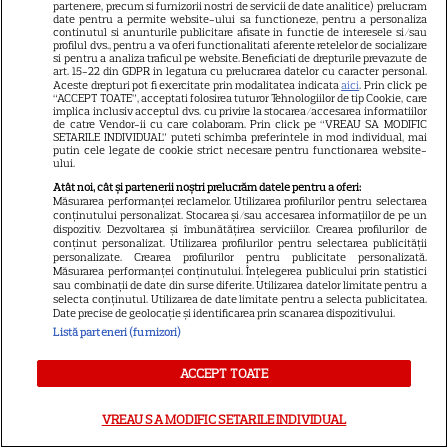
partenere, precum si furnizorii nostri de servicii de date analitice) prelucram
date pentru a permite website-ului sa functioneze, pentru a personaliza
„Diavolul se îmbracă de la
continutul si anunturile publicitare afisate in functie de interesele si/sau
Prada 2” s-a lansat pe Disney+.
profilul dvs., pentru a va oferi functionalitati aferente retelelor de socializare
si pentru a analiza traficul pe website. Beneficiati de drepturile prevazute de
Meryl Streep și Anne
art. 15-22 din GDPR in legatura cu prelucrarea datelor cu caracter personal.
Aceste drepturi pot fi exercitate prin modalitatea indicata
aici
. Prin click pe
Hathaway revin la revista
“ACCEPT TOATE”, acceptati folosirea tuturor Tehnologiilor de tip Cookie, care
implica inclusiv acceptul dvs. cu privire la stocarea/accesarea informatiilor
Runway
de catre Vendor-ii cu care colaboram. Prin click pe “VREAU SA MODIFIC
SETARILE INDIVIDUAL” puteti schimba preferintele in mod individual, mai
putin cele legate de cookie strict necesare pentru functionarea website-
ului.
Atât noi, cât și partenerii noștri prelucrăm datele pentru a oferi:
Măsurarea performanței reclamelor. Utilizarea profilurilor pentru selectarea
ŞTIRI
conținutului personalizat. Stocarea și/sau accesarea informațiilor de pe un
dispozitiv. Dezvoltarea și îmbunătățirea serviciilor. Crearea profilurilor de
conținut personalizat. Utilizarea profilurilor pentru selectarea publicității
personalizate. Crearea profilurilor pentru publicitate personalizată.
Măsurarea performanței conținutului. Înțelegerea publicului prin statistici
sau combinații de date din surse diferite. Utilizarea datelor limitate pentru a
selecta conținutul. Utilizarea de date limitate pentru a selecta publicitatea.
VEDETE STRĂINE
Date precise de geolocație și identificarea prin scanarea dispozitivului.
Listă parteneri (furnizori)
Meghan Markle a împlinit 45
de ani. Moment adorabil
ACCEPT TOATE
alături de Prințul Harry, de ziua
11
ei
VREAU SA MODIFIC SETARILE INDIVIDUAL