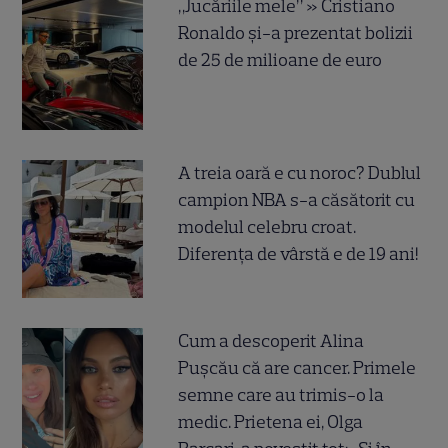
„Jucăriile mele” » Cristiano
Ronaldo și-a prezentat bolizii
de 25 de milioane de euro
A treia oară e cu noroc? Dublul
campion NBA s-a căsătorit cu
modelul celebru croat.
Diferența de vârstă e de 19 ani!
Cum a descoperit Alina
Pușcău că are cancer. Primele
semne care au trimis-o la
medic. Prietena ei, Olga