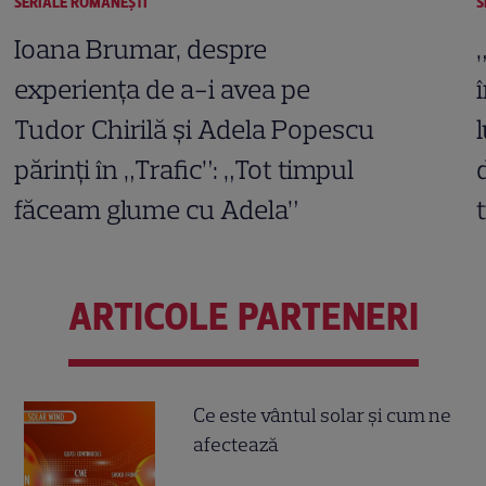
SERIALE ROMÂNEŞTI
S
Ioana Brumar, despre
experiența de a-i avea pe
Tudor Chirilă și Adela Popescu
părinți în „Trafic”: „Tot timpul
făceam glume cu Adela”
ARTICOLE PARTENERI
Ce este vântul solar și cum ne
afectează