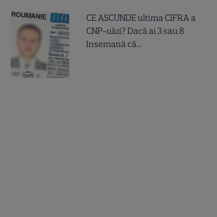
CE ASCUNDE ultima CIFRA a
CNP-ului? Dacă ai 3 sau 8
însemană că...