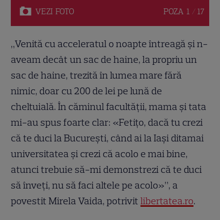
VEZI
FOTO
POZA
1 / 17
„Venită cu acceleratul o noapte întreagă și n-
aveam decât un sac de haine, la propriu un
sac de haine, trezită în lumea mare fără
nimic, doar cu 200 de lei pe lună de
cheltuială. În căminul facultății, mama și tata
mi-au spus foarte clar: «Fetițo, dacă tu crezi
că te duci la București, când ai la Iași ditamai
universitatea și crezi că acolo e mai bine,
atunci trebuie să-mi demonstrezi că te duci
să înveți, nu să faci altele pe acolo»”, a
povestit Mirela Vaida, potrivit
libertatea.ro
.