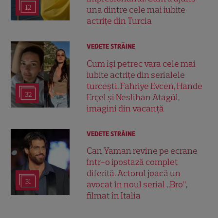
12
una dintre cele mai iubite
actrițe din Turcia
VEDETE STRĂINE
Cum își petrec vara cele mai
iubite actrițe din serialele
turcești. Fahriye Evcen, Hande
32
Erçel și Neslihan Atagül,
imagini din vacanță
VEDETE STRĂINE
Can Yaman revine pe ecrane
într-o ipostază complet
diferită. Actorul joacă un
31
avocat în noul serial „Bro”,
filmat în Italia