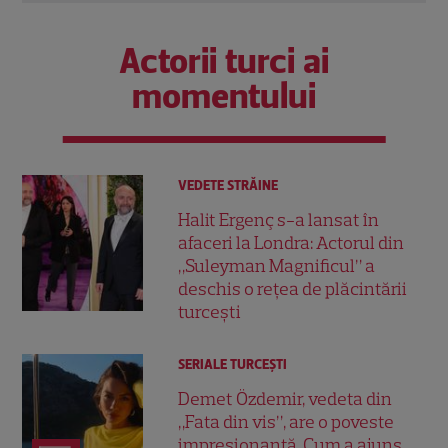
Actorii turci ai
momentului
VEDETE STRĂINE
Halit Ergenç s-a lansat în
afaceri la Londra: Actorul din
„Suleyman Magnificul” a
deschis o rețea de plăcintării
turcești
SERIALE TURCEŞTI
Demet Özdemir, vedeta din
„Fata din vis”, are o poveste
impresionantă. Cum a ajuns