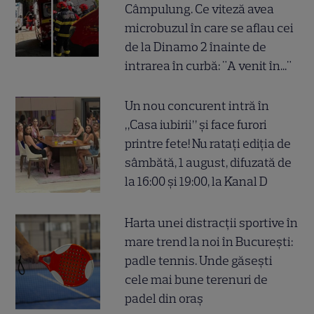
Câmpulung. Ce viteză avea
microbuzul în care se aflau cei
de la Dinamo 2 înainte de
intrarea în curbă: "A venit în..."
Un nou concurent intră în
„Casa iubirii” și face furori
printre fete! Nu ratați ediția de
sâmbătă, 1 august, difuzată de
la 16:00 și 19:00, la Kanal D
Harta unei distracții sportive în
mare trend la noi în București:
padle tennis. Unde găsești
cele mai bune terenuri de
padel din oraș