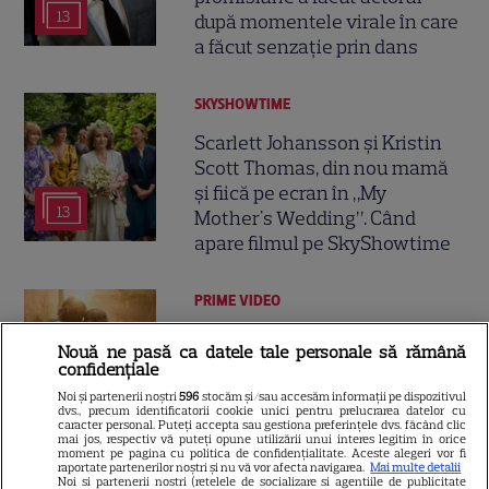
13
după momentele virale în care
a făcut senzație prin dans
SKYSHOWTIME
Scarlett Johansson și Kristin
Scott Thomas, din nou mamă
și fiică pe ecran în „My
13
Mother's Wedding”. Când
apare filmul pe SkyShowtime
PRIME VIDEO
Jamie Campbell Bower, starul
Nouă ne pasă ca datele tale personale să rămână
din „Stranger Things”, intră în
confidențiale
universul „Stăpânul Inelelor”.
Noi și partenerii noștri
596
stocăm și/sau accesăm informații pe dispozitivul
9
Ce rol legendar va interpreta în
dvs., precum identificatorii cookie unici pentru prelucrarea datelor cu
caracter personal. Puteți accepta sau gestiona preferințele dvs. făcând clic
sezonul 3
mai jos, respectiv vă puteți opune utilizării unui interes legitim în orice
moment pe pagina cu politica de confidențialitate. Aceste alegeri vor fi
raportate partenerilor noștri și nu vă vor afecta navigarea.
Mai multe detalii
Noi si partenerii nostri (retelele de socializare si agentiile de publicitate