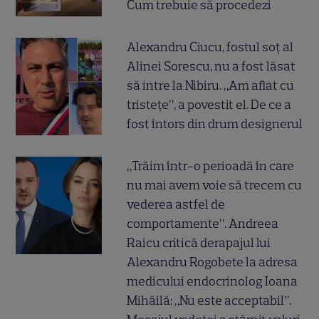
Cum trebuie să procedezi
Alexandru Ciucu, fostul soț al
Alinei Sorescu, nu a fost lăsat
să intre la Nibiru. „Am aflat cu
tristețe”, a povestit el. De ce a
fost întors din drum designerul
„Trăim într-o perioadă în care
nu mai avem voie să trecem cu
vederea astfel de
comportamente”. Andreea
Raicu critică derapajul lui
Alexandru Rogobete la adresa
medicului endocrinolog Ioana
Mihăilă: „Nu este acceptabil”.