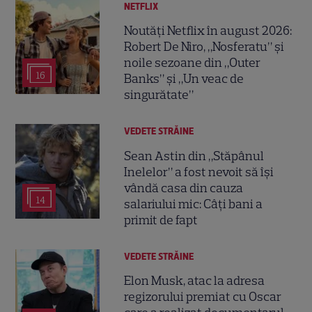
NETFLIX
Noutăți Netflix în august 2026:
Robert De Niro, „Nosferatu” și
noile sezoane din „Outer
16
Banks” și „Un veac de
singurătate”
VEDETE STRĂINE
Sean Astin din „Stăpânul
Inelelor” a fost nevoit să își
vândă casa din cauza
14
salariului mic: Câți bani a
primit de fapt
VEDETE STRĂINE
Elon Musk, atac la adresa
regizorului premiat cu Oscar