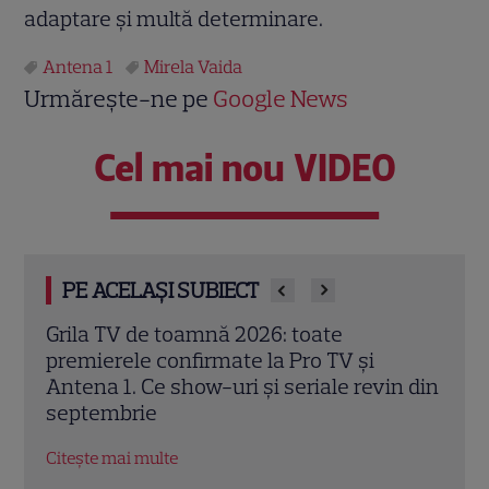
adaptare și multă determinare.
Antena 1
Mirela Vaida
Urmărește-ne pe
Google News
Cel mai nou VIDEO
PE ACELAȘI SUBIECT
Trei cupluri revin la „Insula Iubirii –
Chel
Reuniuni”. Ce se întâmplă când se
de A
n din
întâlnesc din nou cu Radu Vâlcan
ches
Citește mai multe
Citeș