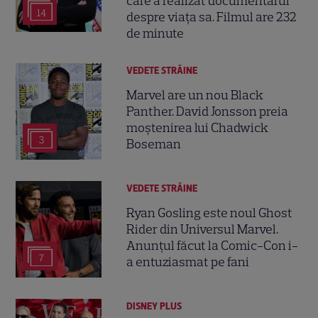
care a realizat documentarul
14
despre viața sa. Filmul are 232
de minute
VEDETE STRĂINE
Marvel are un nou Black
Panther. David Jonsson preia
moștenirea lui Chadwick
3
Boseman
VEDETE STRĂINE
Ryan Gosling este noul Ghost
Rider din Universul Marvel.
Anunțul făcut la Comic-Con i-
7
a entuziasmat pe fani
DISNEY PLUS