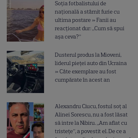
Soția fotbalistului de
națională a stârnit furie cu
ultima postare » Fanii au
reacționat dur: „Cum să spui
așa ceva?”
Dusterul produs la Mioveni,
liderul pieței auto din Ucraina
» Câte exemplare au fost
cumpărate în acest an
Alexandru Ciucu, fostul soț al
Alinei Sorescu, nu a fost lăsat
să intre la Nibiru. „Am aflat cu
tristețe”, a povestit el. De ce a