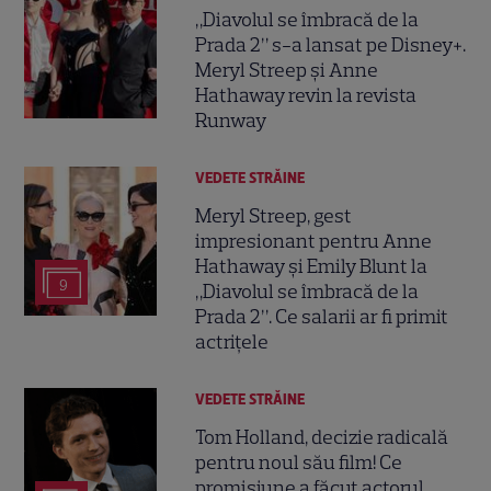
„Diavolul se îmbracă de la
Prada 2” s-a lansat pe Disney+.
Meryl Streep și Anne
Hathaway revin la revista
Runway
VEDETE STRĂINE
Meryl Streep, gest
impresionant pentru Anne
Hathaway și Emily Blunt la
9
„Diavolul se îmbracă de la
Prada 2”. Ce salarii ar fi primit
actrițele
VEDETE STRĂINE
Tom Holland, decizie radicală
pentru noul său film! Ce
promisiune a făcut actorul