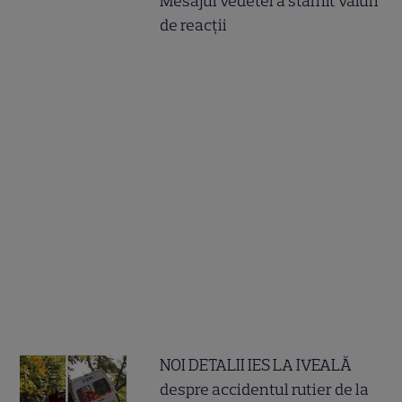
Mesajul vedetei a stârnit valuri
de reacții
NOI DETALII IES LA IVEALĂ
despre accidentul rutier de la