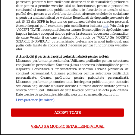
NETFLIX
partenere, precum si furnizorii nostri de servicii de date analitice) prelucram
date pentru a permite website-ului sa functioneze, pentru a personaliza
continutul si anunturile publicitare afisate in functie de interesele si/sau
„Palatul de Est”, noul fenomen
profilul dvs., pentru a va oferi functionalitati aferente retelelor de socializare
si pentru a analiza traficul pe website. Beneficiati de drepturile prevazute de
coreean de pe Netflix: Regele
art. 15-22 din GDPR in legatura cu prelucrarea datelor cu caracter personal.
blestemat, fantomele și
Aceste drepturi pot fi exercitate prin modalitatea indicata
aici
. Prin click pe
“ACCEPT TOATE”, acceptati folosirea tuturor Tehnologiilor de tip Cookie, care
5
exorcistul care sfidează
implica inclusiv acceptul dvs. cu privire la stocarea/accesarea informatiilor
de catre Vendor-ii cu care colaboram. Prin click pe “VREAU SA MODIFIC
moartea
SETARILE INDIVIDUAL” puteti schimba preferintele in mod individual, mai
putin cele legate de cookie strict necesare pentru functionarea website-
ului.
Atât noi, cât și partenerii noștri prelucrăm datele pentru a oferi:
Măsurarea performanței reclamelor. Utilizarea profilurilor pentru selectarea
conținutului personalizat. Stocarea și/sau accesarea informațiilor de pe un
ŞTIRI
dispozitiv. Dezvoltarea și îmbunătățirea serviciilor. Crearea profilurilor de
conținut personalizat. Utilizarea profilurilor pentru selectarea publicității
personalizate. Crearea profilurilor pentru publicitate personalizată.
Măsurarea performanței conținutului. Înțelegerea publicului prin statistici
sau combinații de date din surse diferite. Utilizarea datelor limitate pentru a
selecta conținutul. Utilizarea de date limitate pentru a selecta publicitatea.
Date precise de geolocație și identificarea prin scanarea dispozitivului.
NU RATA!
Listă parteneri (furnizori)
A apărut revista TV Satelit nr.
ACCEPT TOATE
16! Eda Marcus, Irina Rimes și
ghidul TV complet pentru 14
VREAU SA MODIFIC SETARILE INDIVIDUAL
zile