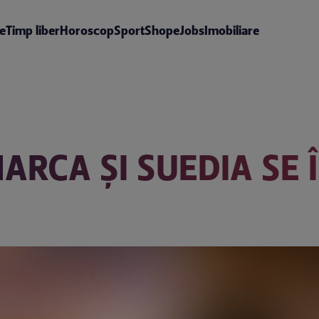
te
Timp liber
Horoscop
Sport
Shop
eJobs
Imobiliare
ARCA ŞI SUEDIA SE 