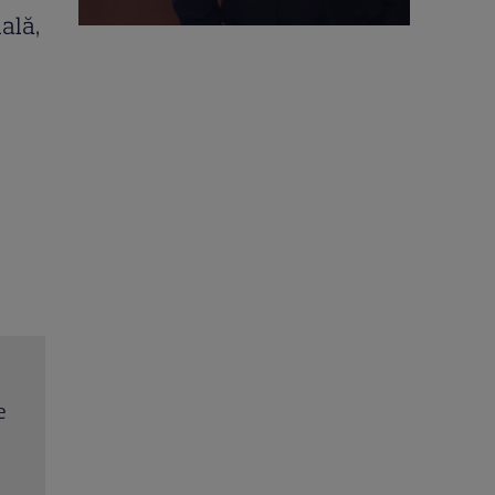
ală,
rit
Trei cupluri revin la „Insula Iubirii – Reuniuni”. Ce
ța
întâmplă când se întâlnesc din nou cu Radu Vâl
Citește mai multe