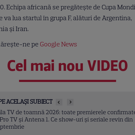
0. Echipa africană se pregăteşte de Cupa Mondi
 va lua startul în grupa F, alături de Argentina,
ia şi Iran.
ărește-ne pe
Google News
Cel mai nou VIDEO
PE ACELAȘI SUBIECT
en Kasikci, fost câștigător MasterChef Turcia, a mu
 37 de ani. Bucătarul a fost găsit fără viață în locuin