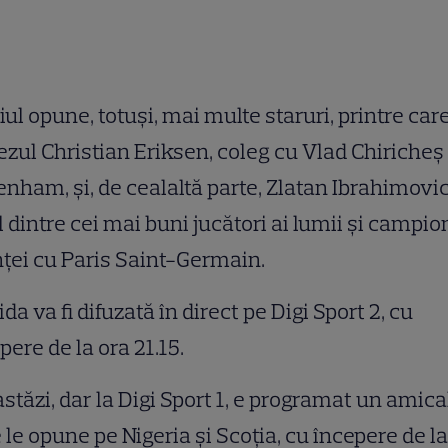
ul opune, totuşi, mai multe staruri, printre car
zul Christian Eriksen, coleg cu Vlad Chiricheş 
enham, şi, de cealaltă parte, Zlatan Ibrahimovic
 dintre cei mai buni jucători ai lumii şi campio
ţei cu Paris Saint-Germain.
ida va fi difuzată în direct pe Digi Sport 2, cu
pere de la ora 21.15.
astăzi, dar la Digi Sport 1, e programat un amica
 le opune pe Nigeria şi Scoţia, cu începere de la