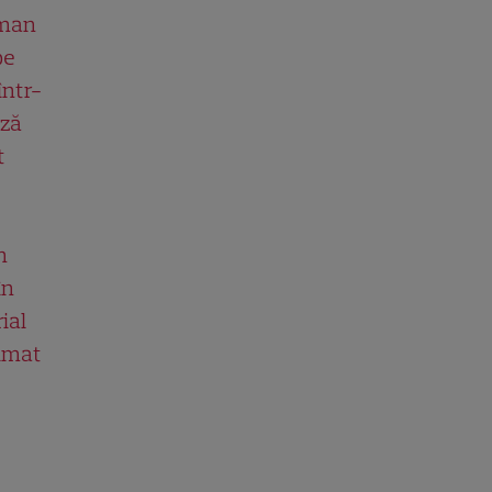
man
pe
într-
ază
t
n
în
ial
ilmat