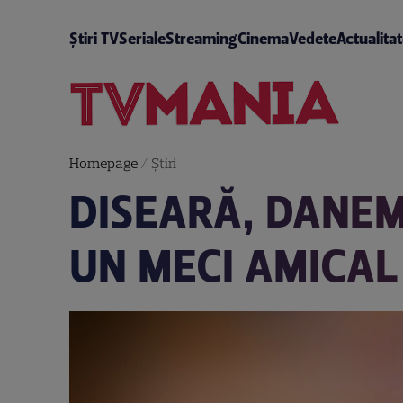
Știri TV
Seriale
Streaming
Cinema
Vedete
Actualita
Homepage
/
Știri
DISEARĂ, DANEM
UN MECI AMICAL