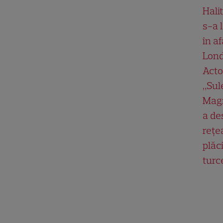
Hali
s-a 
în af
Lond
Acto
„Su
Magn
a de
rețe
plăci
turc