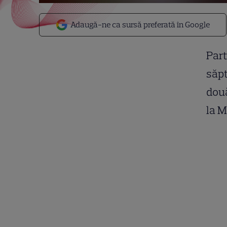
Adaugă-ne ca sursă preferată în Google
Part
săpt
două
la M