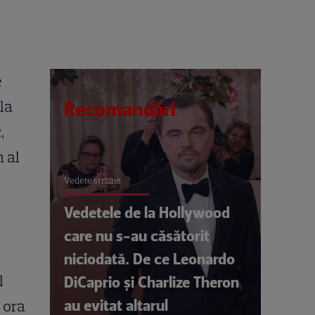
e
la
Recomandări
,
n al
Vedete străine
Vedetele de la Hollywood
care nu s-au căsătorit
niciodată. De ce Leonardo
l
DiCaprio și Charlize Theron
au evitat altarul
 ora