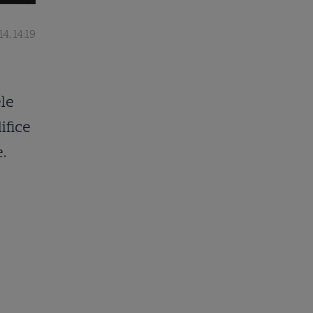
4, 14:19
ele
ifice
.