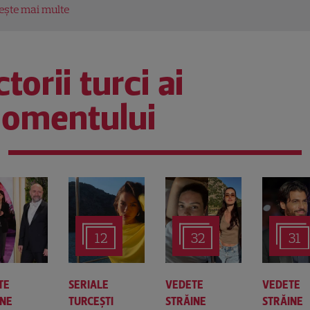
tește mai multe
torii turci ai
omentului
12
32
31
TE
SERIALE
VEDETE
VEDETE
INE
TURCEŞTI
STRĂINE
STRĂINE