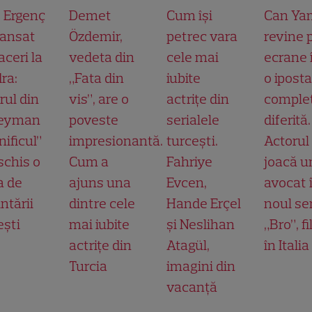
t Ergenç
Demet
Cum își
Can Ya
lansat
Özdemir,
petrec vara
revine 
aceri la
vedeta din
cele mai
ecrane 
ra:
„Fata din
iubite
o ipost
rul din
vis”, are o
actrițe din
comple
leyman
poveste
serialele
diferită.
ificul”
impresionantă.
turcești.
Actorul
schis o
Cum a
Fahriye
joacă u
a de
ajuns una
Evcen,
avocat 
ntării
dintre cele
Hande Erçel
noul ser
ești
mai iubite
și Neslihan
„Bro”, f
actrițe din
Atagül,
în Italia
Turcia
imagini din
vacanță