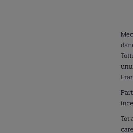
Meci
dane
Tott
unul
Fran
Part
înce
Tot 
care