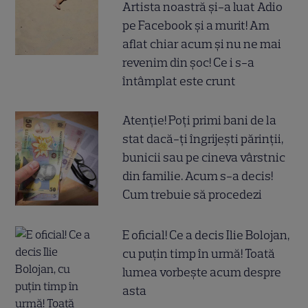
Artista noastră și-a luat Adio
pe Facebook și a murit! Am
aflat chiar acum și nu ne mai
revenim din șoc! Ce i s-a
întâmplat este crunt
Atenție! Poți primi bani de la
stat dacă-ți îngrijești părinții,
bunicii sau pe cineva vârstnic
din familie. Acum s-a decis!
Cum trebuie să procedezi
E oficial! Ce a decis Ilie Bolojan,
cu puțin timp în urmă! Toată
lumea vorbește acum despre
asta