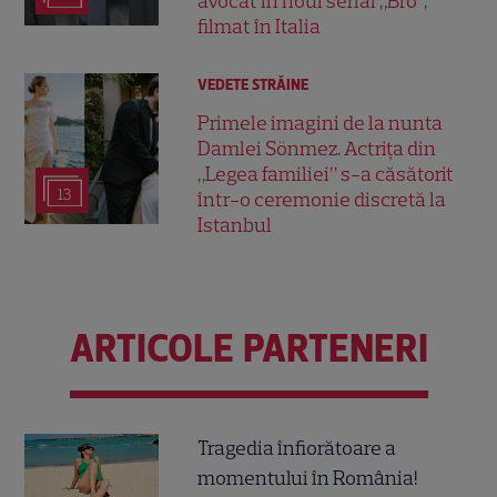
avocat în noul serial „Bro”,
filmat în Italia
VEDETE STRĂINE
Primele imagini de la nunta
Damlei Sönmez. Actrița din
„Legea familiei” s-a căsătorit
13
într-o ceremonie discretă la
Istanbul
ARTICOLE PARTENERI
Tragedia înfiorătoare a
momentului în România!