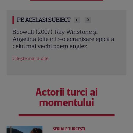
PE ACELAȘI SUBIECT
Jack Ryan: Agentul din umbră (2014).
Avia
ă a
Chris Pine și Kevin Costner, într-o cursă
lui 
contra cronometru pentru salvarea
de î
economiei americane
Citeș
Citește mai multe
Actorii turci ai
momentului
SERIALE TURCEŞTI