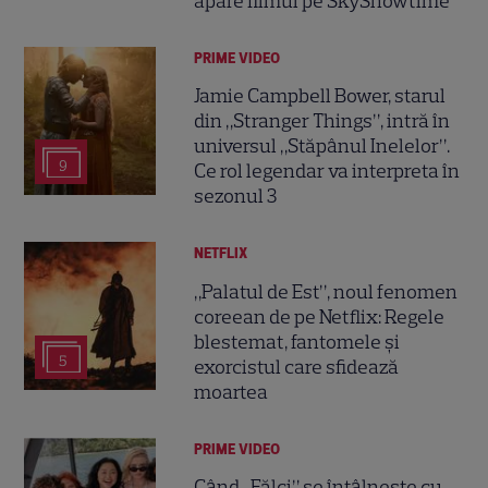
apare filmul pe SkyShowtime
PRIME VIDEO
Jamie Campbell Bower, starul
din „Stranger Things”, intră în
universul „Stăpânul Inelelor”.
9
Ce rol legendar va interpreta în
sezonul 3
NETFLIX
„Palatul de Est”, noul fenomen
coreean de pe Netflix: Regele
blestemat, fantomele și
5
exorcistul care sfidează
moartea
PRIME VIDEO
Când „Fălci” se întâlnește cu