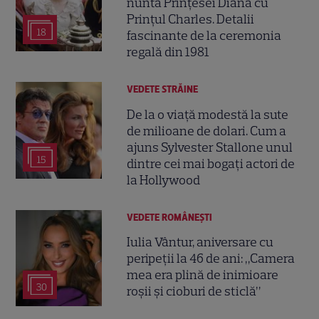
nunta Prințesei Diana cu
Prințul Charles. Detalii
18
fascinante de la ceremonia
regală din 1981
VEDETE STRĂINE
De la o viață modestă la sute
de milioane de dolari. Cum a
ajuns Sylvester Stallone unul
15
dintre cei mai bogați actori de
la Hollywood
VEDETE ROMÂNEŞTI
Iulia Vântur, aniversare cu
peripeții la 46 de ani: „Camera
mea era plină de inimioare
30
roșii și cioburi de sticlă”