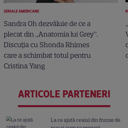
SERIALE AMERICANE
R
Sandra Oh dezvăluie de ce a
plecat din „Anatomia lui Grey”.
Discuția cu Shonda Rhimes
care a schimbat totul pentru
Cristina Yang
ARTICOLE PARTENERI
La ce ajută ceaiul din frunze de
nuc și cum se prepară