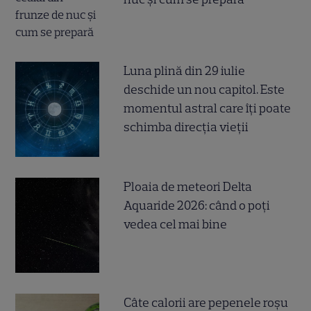
Luna plină din 29 iulie
deschide un nou capitol. Este
momentul astral care îți poate
schimba direcția vieții
Ploaia de meteori Delta
Aquaride 2026: când o poți
vedea cel mai bine
Câte calorii are pepenele roșu