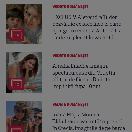
VEDETE ROMÂNEŞTI
EXCLUSIV. Alexandra Tudor
dezvăluie ce face fiica ei când
ajunge în redacția Antena 1 și
16
unde au plecat în vacanță
VEDETE ROMÂNEŞTI
Amalia Enache, imagini
spectaculoase din Veneția
alături de fiica ei. Dorința
10
împlinită după 10 ani
VEDETE ROMÂNEŞTI
Ioana Blaj și Monica
Bîrlădeanu, vacanță împreună
în Grecia. Imaginile de pe barcă