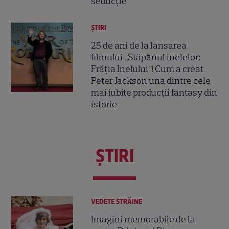
seducție”
ȘTIRI
25 de ani de la lansarea
filmului „Stăpânul inelelor:
Frăția Inelului”! Cum a creat
Peter Jackson una dintre cele
mai iubite producții fantasy din
istorie
ŞTIRI
VEDETE STRĂINE
Imagini memorabile de la