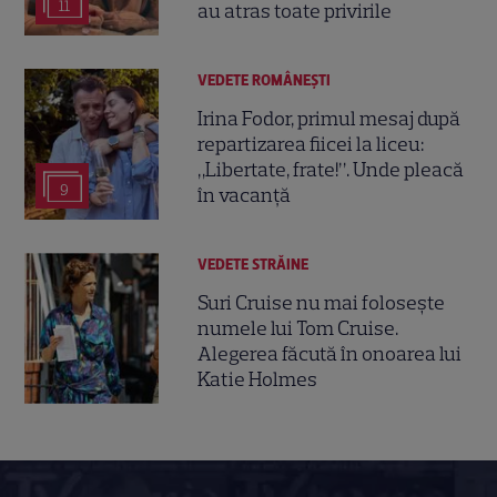
11
au atras toate privirile
VEDETE ROMÂNEŞTI
Irina Fodor, primul mesaj după
repartizarea fiicei la liceu:
„Libertate, frate!”. Unde pleacă
9
în vacanță
VEDETE STRĂINE
Suri Cruise nu mai folosește
numele lui Tom Cruise.
Alegerea făcută în onoarea lui
Katie Holmes