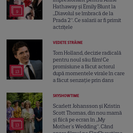
Hathaway și Emily Blunt la
9
„Diavolul se îmbracă de la
Prada 2”. Ce salarii ar fi primit
actrițele
VEDETE STRĂINE
Tom Holland, decizie radicală
pentru noul său film! Ce
promisiune a făcut actorul
13
după momentele virale în care
a făcut senzație prin dans
SKYSHOWTIME
Scarlett Johansson și Kristin
Scott Thomas, din nou mamă
și fiică pe ecran în „My
13
Mother's Wedding”. Când