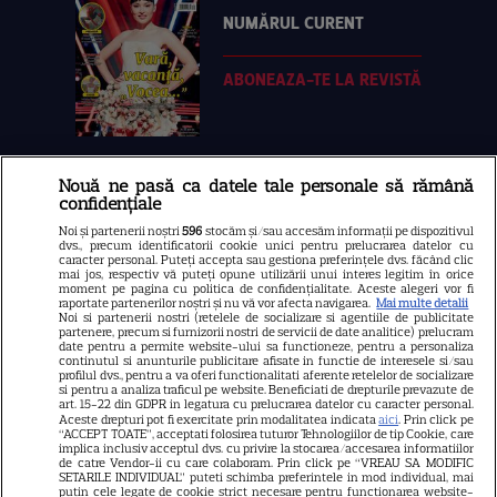
NUMĂRUL CURENT
ABONEAZA-TE LA REVISTĂ
Nouă ne pasă ca datele tale personale să rămână
Libertatea
confidențiale
Libertatea pentru femei
Noi și partenerii noștri
596
stocăm și/sau accesăm informații pe dispozitivul
dvs., precum identificatorii cookie unici pentru prelucrarea datelor cu
GSP
caracter personal. Puteți accepta sau gestiona preferințele dvs. făcând clic
mai jos, respectiv vă puteți opune utilizării unui interes legitim în orice
Știri mondene
moment pe pagina cu politica de confidențialitate. Aceste alegeri vor fi
raportate partenerilor noștri și nu vă vor afecta navigarea.
Mai multe detalii
Noi si partenerii nostri (retelele de socializare si agentiile de publicitate
Avantaje
partenere, precum si furnizorii nostri de servicii de date analitice) prelucram
date pentru a permite website-ului sa functioneze, pentru a personaliza
Elle
continutul si anunturile publicitare afisate in functie de interesele si/sau
profilul dvs., pentru a va oferi functionalitati aferente retelelor de socializare
Unica
si pentru a analiza traficul pe website. Beneficiati de drepturile prevazute de
art. 15-22 din GDPR in legatura cu prelucrarea datelor cu caracter personal.
Retete practice
Aceste drepturi pot fi exercitate prin modalitatea indicata
aici
. Prin click pe
“ACCEPT TOATE”, acceptati folosirea tuturor Tehnologiilor de tip Cookie, care
implica inclusiv acceptul dvs. cu privire la stocarea/accesarea informatiilor
de catre Vendor-ii cu care colaboram. Prin click pe “VREAU SA MODIFIC
SETARILE INDIVIDUAL” puteti schimba preferintele in mod individual, mai
URMĂREȘTE-NE PE
putin cele legate de cookie strict necesare pentru functionarea website-