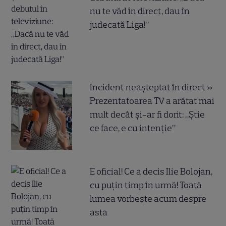
nu te văd în direct, dau în
judecată Liga!”
Incident neașteptat în direct »
Prezentatoarea TV a arătat mai
mult decât și-ar fi dorit: „Știe
ce face, e cu intenție”
E oficial! Ce a decis Ilie Bolojan,
cu puțin timp în urmă! Toată
lumea vorbește acum despre
asta