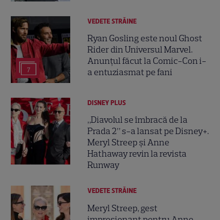
VEDETE STRĂINE
Ryan Gosling este noul Ghost
Rider din Universul Marvel.
Anunțul făcut la Comic-Con i-
7
a entuziasmat pe fani
DISNEY PLUS
„Diavolul se îmbracă de la
Prada 2” s-a lansat pe Disney+.
Meryl Streep și Anne
Hathaway revin la revista
Runway
VEDETE STRĂINE
Meryl Streep, gest
impresionant pentru Anne