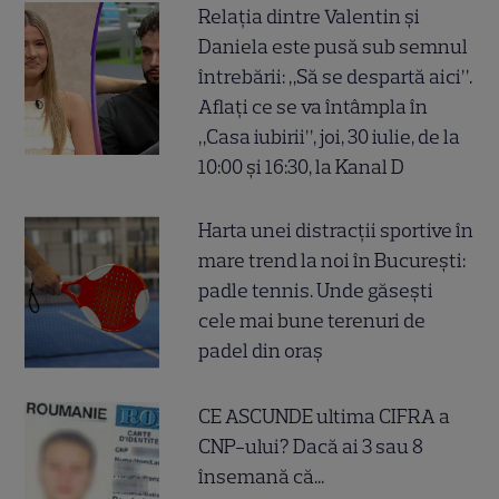
Relația dintre Valentin și
Daniela este pusă sub semnul
întrebării: „Să se despartă aici”.
Aflați ce se va întâmpla în
„Casa iubirii”, joi, 30 iulie, de la
10:00 și 16:30, la Kanal D
Harta unei distracții sportive în
mare trend la noi în București:
padle tennis. Unde găsești
cele mai bune terenuri de
padel din oraș
CE ASCUNDE ultima CIFRA a
CNP-ului? Dacă ai 3 sau 8
însemană că...