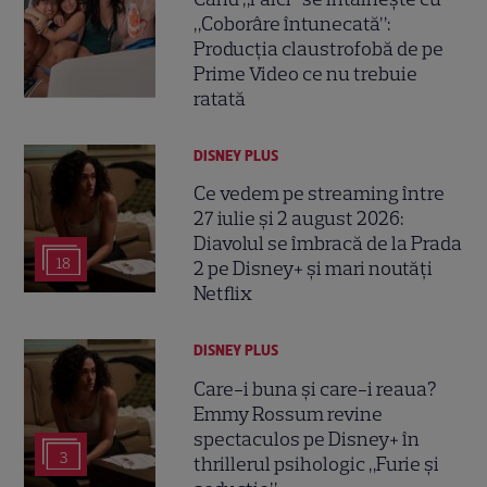
„Coborâre întunecată”:
Producția claustrofobă de pe
Prime Video ce nu trebuie
ratată
DISNEY PLUS
Ce vedem pe streaming între
27 iulie și 2 august 2026:
Diavolul se îmbracă de la Prada
18
2 pe Disney+ și mari noutăți
Netflix
DISNEY PLUS
Care-i buna și care-i reaua?
Emmy Rossum revine
spectaculos pe Disney+ în
3
thrillerul psihologic „Furie și