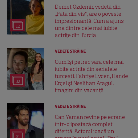
Demet Özdemir, vedeta din
„Fata din vis”, are o poveste
impresionantă. Cum a ajuns
12
una dintre cele mai iubite
actrițe din Turcia
VEDETE STRĂINE
Cum își petrec vara cele mai
iubite actrițe din serialele
turcești. Fahriye Evcen, Hande
32
Erçel și Neslihan Atagül,
imagini din vacanță
VEDETE STRĂINE
Can Yaman revine pe ecrane
într-o ipostază complet
diferită. Actorul joacă un
31