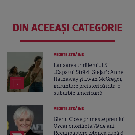
DIN ACEEAȘI CATEGORIE
VEDETE STRĂINE
Lansarea thrillerului SF
„Capătul Străzii Stejar”: Anne
Hathaway și Ewan McGregor,
7
înfruntare preistorică într-o
suburbie americană
VEDETE STRĂINE
Glenn Close primește premiul
Oscar onorific la 79 de ani!
Recunoaștere istorică după 8