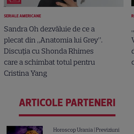
SERIALE AMERICANE
R
Sandra Oh dezvăluie de ce a
plecat din „Anatomia lui Grey”.
Discuția cu Shonda Rhimes
care a schimbat totul pentru
Cristina Yang
ARTICOLE PARTENERI
Horoscop Urania | Previziuni