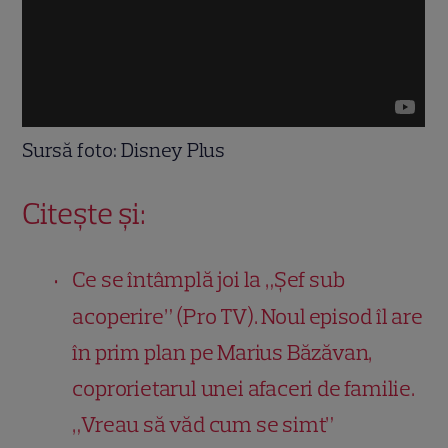
Sursă foto: Disney Plus
Citește și:
Ce se întâmplă joi la „Șef sub
acoperire” (Pro TV). Noul episod îl are
în prim plan pe Marius Băzăvan,
coprorietarul unei afaceri de familie.
„Vreau să văd cum se simt”