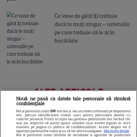
Ce vase de gătit îți trebuie
dacă te muți singur – ustensile
pe care trebuie să le ai în
bucătărie
ALTE ARTICOLE
Nouă ne pasă ca datele tale personale să rămână
INTERESANTE
confidențiale
Noi și partenerii noștri
596
stocăm și/sau accesăm informații pe dispozitivul
dvs., precum identificatorii cookie unici pentru prelucrarea datelor cu
caracter personal. Puteți accepta sau gestiona preferințele dvs. făcând clic
mai jos, respectiv vă puteți opune utilizării unui interes legitim în orice
moment pe pagina cu politica de confidențialitate. Aceste alegeri vor fi
NETFLIX
raportate partenerilor noștri și nu vă vor afecta navigarea.
Mai multe detalii
Noi si partenerii nostri (retelele de socializare si agentiile de publicitate