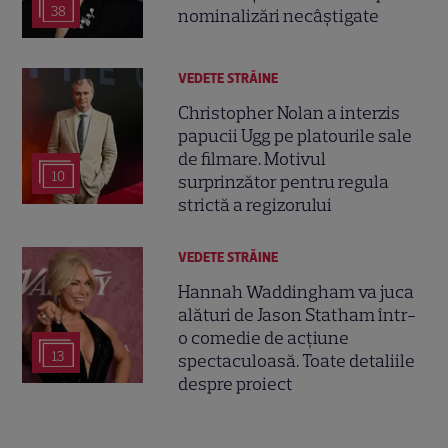
38
nominalizări necâștigate
VEDETE STRĂINE
Christopher Nolan a interzis
papucii Ugg pe platourile sale
de filmare. Motivul
10
surprinzător pentru regula
strictă a regizorului
VEDETE STRĂINE
Hannah Waddingham va juca
alături de Jason Statham într-
o comedie de acțiune
13
spectaculoasă. Toate detaliile
despre proiect