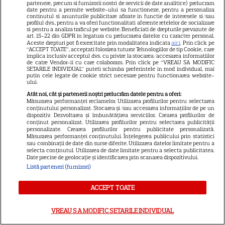
partenere, precum si furnizorii nostri de servicii de date analitice) prelucram
Noutăți Netflix în august 2026:
date pentru a permite website-ului sa functioneze, pentru a personaliza
continutul si anunturile publicitare afisate in functie de interesele si/sau
Robert De Niro, „Nosferatu” și
profilul dvs., pentru a va oferi functionalitati aferente retelelor de socializare
noile sezoane din „Outer
si pentru a analiza traficul pe website. Beneficiati de drepturile prevazute de
art. 15-22 din GDPR in legatura cu prelucrarea datelor cu caracter personal.
16
Banks” și „Un veac de
Aceste drepturi pot fi exercitate prin modalitatea indicata
aici
. Prin click pe
“ACCEPT TOATE”, acceptati folosirea tuturor Tehnologiilor de tip Cookie, care
singurătate”
implica inclusiv acceptul dvs. cu privire la stocarea/accesarea informatiilor
de catre Vendor-ii cu care colaboram. Prin click pe “VREAU SA MODIFIC
SETARILE INDIVIDUAL” puteti schimba preferintele in mod individual, mai
putin cele legate de cookie strict necesare pentru functionarea website-
VEDETE STRĂINE
ului.
Atât noi, cât și partenerii noștri prelucrăm datele pentru a oferi:
Sean Astin din „Stăpânul
Măsurarea performanței reclamelor. Utilizarea profilurilor pentru selectarea
Inelelor” a fost nevoit să își
conținutului personalizat. Stocarea și/sau accesarea informațiilor de pe un
dispozitiv. Dezvoltarea și îmbunătățirea serviciilor. Crearea profilurilor de
vândă casa din cauza
conținut personalizat. Utilizarea profilurilor pentru selectarea publicității
14
personalizate. Crearea profilurilor pentru publicitate personalizată.
salariului mic: Câți bani a
Măsurarea performanței conținutului. Înțelegerea publicului prin statistici
primit de fapt
sau combinații de date din surse diferite. Utilizarea datelor limitate pentru a
selecta conținutul. Utilizarea de date limitate pentru a selecta publicitatea.
Date precise de geolocație și identificarea prin scanarea dispozitivului.
Listă parteneri (furnizori)
VEDETE STRĂINE
Elon Musk, atac la adresa
ACCEPT TOATE
regizorului premiat cu Oscar
care a realizat documentarul
VREAU SA MODIFIC SETARILE INDIVIDUAL
14
despre viața sa. Filmul are 232