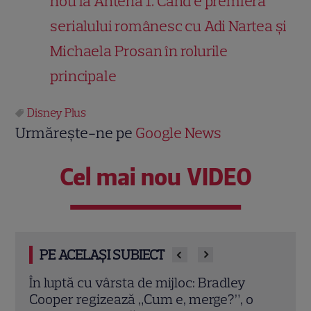
nou la Antena 1. Când e premiera
serialului românesc cu Adi Nartea și
Michaela Prosan în rolurile
principale
Disney Plus
Urmărește-ne pe
Google News
Cel mai nou VIDEO
PE ACELAȘI SUBIECT
Tom Hiddleston face o investigație de tip
Sezo
o
„CSI” în cenușa de la Pompei! Detalii
a la