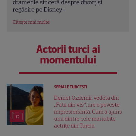
despre noul documentar Disney+
desp
pre
Citește mai multe
Citeș
Actorii turci ai
momentului
SERIALE TURCEŞTI
Demet Özdemir, vedeta din
„Fata din vis”, are o poveste
impresionantă. Cum a ajuns
12
una dintre cele mai iubite
actrițe din Turcia