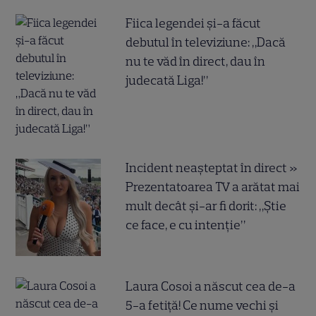
Fiica legendei și-a făcut
debutul în televiziune: „Dacă
nu te văd în direct, dau în
judecată Liga!”
Incident neașteptat în direct »
Prezentatoarea TV a arătat mai
mult decât și-ar fi dorit: „Știe
ce face, e cu intenție”
Laura Cosoi a născut cea de-a
5-a fetiță! Ce nume vechi și