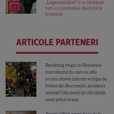
„Legea familiei” s-a căsătorit
13
într-o ceremonie discretă la
Istanbul
ARTICOLE PARTENERI
Breaking tragic în România:
microbuzul în care se afla
acum câteva minute echipa de
fotbal din București, accident
mortal! Câți morți și câți răniți
sunt până acum