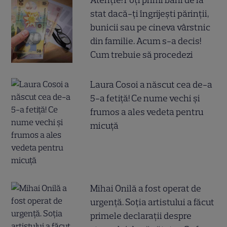
Atenție! Poți primi bani de la
stat dacă-ți îngrijești părinții,
bunicii sau pe cineva vârstnic
din familie. Acum s-a decis!
Cum trebuie să procedezi
Laura Cosoi a născut cea de-a
5-a fetiță! Ce nume vechi și
frumos a ales vedeta pentru
micuță
Mihai Onilă a fost operat de
urgență. Soția artistului a făcut
primele declarații despre