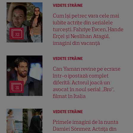
VEDETE STRĂINE
Cum își petrec vara cele mai
iubite actrițe din serialele
turcești. Fahriye Evcen, Hande
32
Erçel și Neslihan Atagül,
imagini din vacanță
VEDETE STRĂINE
Can Yaman revine pe ecrane
într-o ipostază complet
diferită. Actorul joacă un
31
avocat în noul serial „Bro”,
filmat în Italia
VEDETE STRĂINE
Primele imagini de la nunta
Damlei Sönmez. Actrița din