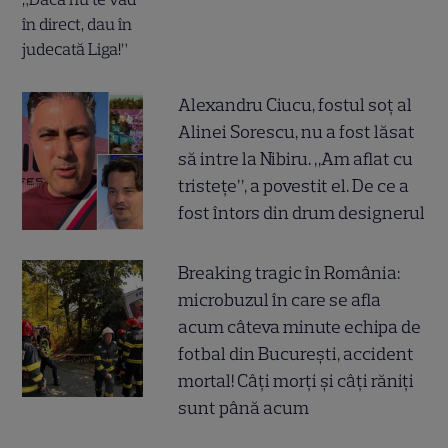
Alexandru Ciucu, fostul soț al
Alinei Sorescu, nu a fost lăsat
să intre la Nibiru. „Am aflat cu
tristețe”, a povestit el. De ce a
fost întors din drum designerul
Breaking tragic în România:
microbuzul în care se afla
acum câteva minute echipa de
fotbal din București, accident
mortal! Câți morți și câți răniți
sunt până acum