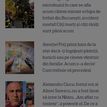
microbuzul în care se afla
acum câteva minute echipa de
fotbal din București, accident
mortal! Câți morți și câți răniți
sunt până acum
Atenție! Poți primi bani de la
stat dacă-ți îngrijești părinții,
bunicii sau pe cineva vârstnic
din familie. Acum s-a decis!
Cum trebuie să procedezi
Alexandru Ciucu, fostul soț al
Alinei Sorescu, nu a fost lăsat
să intre la Nibiru. „Am aflat cu
tristețe”, a povestit el. De ce a