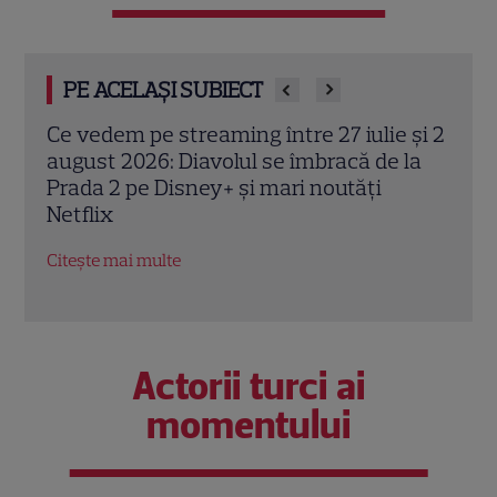
PE ACELAȘI SUBIECT
 și 2
Josh Hartnett revine pe Netflix în
Kevi
la
thrillerul „Below”! Noutăți majore despre
„72 
premiile Emmy și noul serial Dan Brown
corp
petr
Citește mai multe
Citeș
Actorii turci ai
momentului