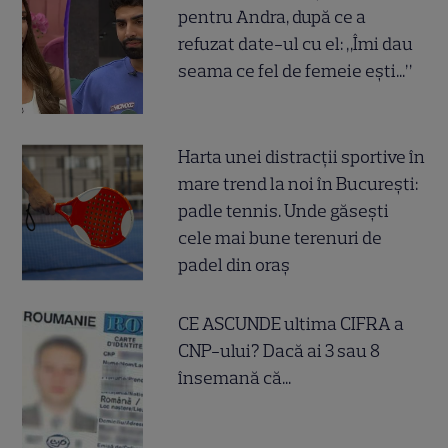
pentru Andra, după ce a
refuzat date-ul cu el: „Îmi dau
seama ce fel de femeie ești...”
Harta unei distracții sportive în
mare trend la noi în București:
padle tennis. Unde găsești
cele mai bune terenuri de
padel din oraș
CE ASCUNDE ultima CIFRA a
CNP-ului? Dacă ai 3 sau 8
însemană că...