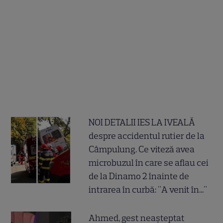
NOI DETALII IES LA IVEALĂ
despre accidentul rutier de la
Câmpulung. Ce viteză avea
microbuzul în care se aflau cei
de la Dinamo 2 înainte de
intrarea în curbă: "A venit în..."
Ahmed, gest neașteptat