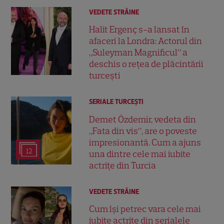
VEDETE STRĂINE
Halit Ergenç s-a lansat în
afaceri la Londra: Actorul din
„Suleyman Magnificul” a
deschis o rețea de plăcintării
turcești
SERIALE TURCEŞTI
Demet Özdemir, vedeta din
„Fata din vis”, are o poveste
impresionantă. Cum a ajuns
12
una dintre cele mai iubite
actrițe din Turcia
VEDETE STRĂINE
Cum își petrec vara cele mai
iubite actrițe din serialele