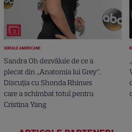
21
SERIALE AMERICANE
R
Sandra Oh dezvăluie de ce a
plecat din „Anatomia lui Grey”.
Discuția cu Shonda Rhimes
care a schimbat totul pentru
Cristina Yang