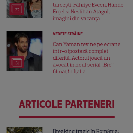
turcești. Fahriye Evcen, Hande
32
Erçel și Neslihan Atagül,
imagini din vacanță
VEDETE STRĂINE
Can Yaman revine pe ecrane
într-o ipostază complet
diferită. Actorul joacă un
31
avocat în noul serial „Bro”,
filmat în Italia
ARTICOLE PARTENERI
Breaking tragic în România: