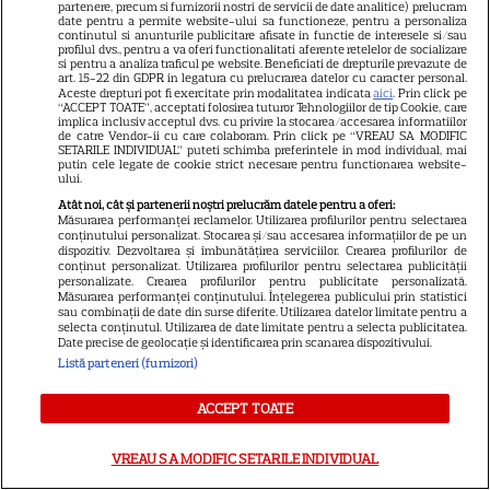
Adormirii Maicii Domnului. Ce
partenere, precum si furnizorii nostri de servicii de date analitice) prelucram
date pentru a permite website-ului sa functioneze, pentru a personaliza
continutul si anunturile publicitare afisate in functie de interesele si/sau
se mănâncă în post
profilul dvs., pentru a va oferi functionalitati aferente retelelor de socializare
si pentru a analiza traficul pe website. Beneficiati de drepturile prevazute de
art. 15-22 din GDPR in legatura cu prelucrarea datelor cu caracter personal.
Aceste drepturi pot fi exercitate prin modalitatea indicata
aici
. Prin click pe
“ACCEPT TOATE”, acceptati folosirea tuturor Tehnologiilor de tip Cookie, care
implica inclusiv acceptul dvs. cu privire la stocarea/accesarea informatiilor
de catre Vendor-ii cu care colaboram. Prin click pe “VREAU SA MODIFIC
SETARILE INDIVIDUAL” puteti schimba preferintele in mod individual, mai
putin cele legate de cookie strict necesare pentru functionarea website-
Ce vase de gătit îți trebuie
ului.
dacă te muți singur – ustensile
Atât noi, cât și partenerii noștri prelucrăm datele pentru a oferi:
Măsurarea performanței reclamelor. Utilizarea profilurilor pentru selectarea
pe care trebuie să le ai în
conținutului personalizat. Stocarea și/sau accesarea informațiilor de pe un
dispozitiv. Dezvoltarea și îmbunătățirea serviciilor. Crearea profilurilor de
bucătărie
conținut personalizat. Utilizarea profilurilor pentru selectarea publicității
personalizate. Crearea profilurilor pentru publicitate personalizată.
Măsurarea performanței conținutului. Înțelegerea publicului prin statistici
sau combinații de date din surse diferite. Utilizarea datelor limitate pentru a
selecta conținutul. Utilizarea de date limitate pentru a selecta publicitatea.
Date precise de geolocație și identificarea prin scanarea dispozitivului.
Listă parteneri (furnizori)
ACCEPT TOATE
ALTE ARTICOLE
VREAU SA MODIFIC SETARILE INDIVIDUAL