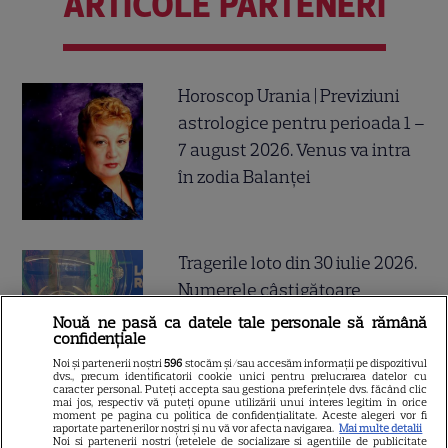
ARTICOLE PARTENERI
Horoscop Urania | Previziuni
astrologice pentru perioada 1 –
7 august 2026. Venus va intra
în zodia Balanței
Tragerile loto din 30 iulie 2026.
Numerele câştigătoare
extrase joi
Nouă ne pasă ca datele tale personale să rămână
confidențiale
Noi și partenerii noștri
596
stocăm și/sau accesăm informații pe dispozitivul
dvs., precum identificatorii cookie unici pentru prelucrarea datelor cu
caracter personal. Puteți accepta sau gestiona preferințele dvs. făcând clic
mai jos, respectiv vă puteți opune utilizării unui interes legitim în orice
moment pe pagina cu politica de confidențialitate. Aceste alegeri vor fi
Postul Sfintei Mării – Postul
raportate partenerilor noștri și nu vă vor afecta navigarea.
Mai multe detalii
Noi si partenerii nostri (retelele de socializare si agentiile de publicitate