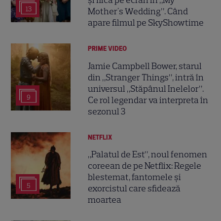
și fiică pe ecran în „My
13
Mother's Wedding”. Când
apare filmul pe SkyShowtime
PRIME VIDEO
Jamie Campbell Bower, starul
din „Stranger Things”, intră în
universul „Stăpânul Inelelor”.
9
Ce rol legendar va interpreta în
sezonul 3
NETFLIX
„Palatul de Est”, noul fenomen
coreean de pe Netflix: Regele
blestemat, fantomele și
5
exorcistul care sfidează
moartea