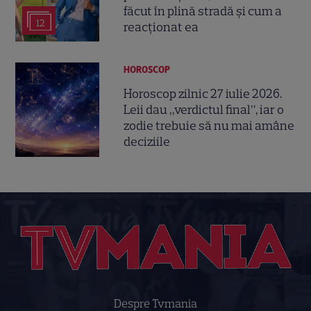
făcut în plină stradă și cum a
12
reacționat ea
HOROSCOP
Horoscop zilnic 27 iulie 2026.
Leii dau „verdictul final”, iar o
zodie trebuie să nu mai amâne
deciziile
Despre Tvmania