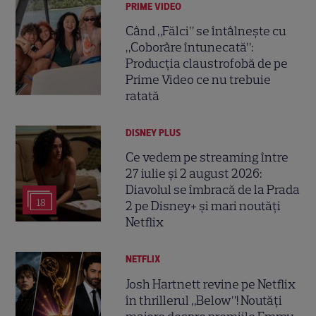
PRIME VIDEO
Când „Fălci” se întâlnește cu
„Coborâre întunecată”:
Producția claustrofobă de pe
Prime Video ce nu trebuie
ratată
DISNEY PLUS
Ce vedem pe streaming între
27 iulie și 2 august 2026:
Diavolul se îmbracă de la Prada
18
2 pe Disney+ și mari noutăți
Netflix
NETFLIX
Josh Hartnett revine pe Netflix
în thrillerul „Below”! Noutăți