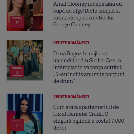
Amal Clooney începe ziua cu
supă de alge! Dieta simplă și
rutina de sport a soției lui
17
George Clooney
VEDETE ROMÂNEŞTI
Dana Rogoz, în mijlocul
incendiilor din Sicilia. Ce s-a
întâmplat în vacanța actriței:
12
„S-au închis anumite porțiuni
de drum”
VEDETE ROMÂNEŞTI
Cum arată apartamentul de
lux al Danielei Crudu. O
singură oglindă a costat 7.000
9
de lei