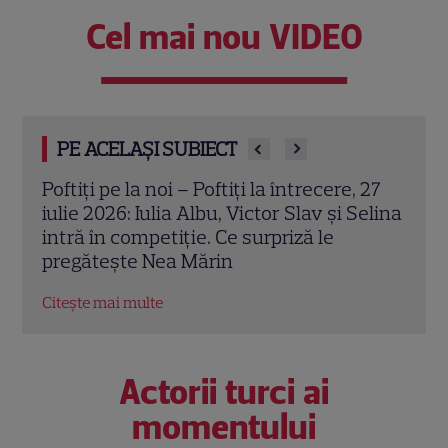
Cel mai nou VIDEO
PE ACELAȘI SUBIECT
 27
Irina Rimes dezvăluie „arma” din noul
Meci
elina
sezon „Vocea României”. Butonul care
Anun
schimbă jocul: „L-am folosit cu plăcere”
supo
EXCLUSIV
retu
Citește mai multe
Citeș
Actorii turci ai
momentului