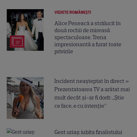
VEDETE ROMÂNEŞTI
Alice Peneacă a strălucit în
două rochii de mireasă
spectaculoase. Trena
37
impresionantă a furat toate
privirile
Incident neașteptat în direct »
Prezentatoarea TV a arătat mai
mult decât și-ar fi dorit: „Știe
ce face, e cu intenție”
Gest uriaș: iubita finalistului