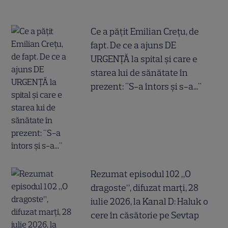
Ce a pățit Emilian Crețu, de
fapt. De ce a ajuns DE
URGENȚĂ la spital și care e
starea lui de sănătate în
prezent: "S-a întors și s-a..."
Rezumat episodul 102 „O
dragoste”, difuzat marți, 28
iulie 2026, la Kanal D: Haluk o
cere în căsătorie pe Sevtap