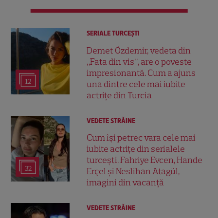
SERIALE TURCEŞTI
Demet Özdemir, vedeta din
„Fata din vis”, are o poveste
impresionantă. Cum a ajuns
12
una dintre cele mai iubite
actrițe din Turcia
VEDETE STRĂINE
Cum își petrec vara cele mai
iubite actrițe din serialele
turcești. Fahriye Evcen, Hande
32
Erçel și Neslihan Atagül,
imagini din vacanță
VEDETE STRĂINE