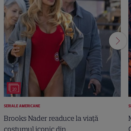
20
SERIALE AMERICANE
S
Brooks Nader readuce la viață
costumul iconic din