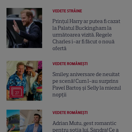
VEDETE STRĂINE
Prințul Harry ar putea fi cazat
la Palatul Buckingham la
următoarea vizită. Regele
Charles i-ar fi făcut o nouă
ofertă
VEDETE ROMÂNEŞTI
Smiley, aniversare de neuitat
pe scenă! Cum l-au surprins
Pavel Bartoș și Selly la miezul
27
nopții
VEDETE ROMÂNEŞTI
Adrian Mutu, gest romantic
pentru soția lui, Sandra! Ce a