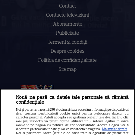
Contact
Contacte televiziuni
Abonamente
Publicitate
Termeni și condiții
Despre cookies
Politica de confidenţialitate
Sitemap
Nouă ne pasă ca datele tale personale să rămână
NUMĂRUL CURENT
confidențiale
Noi și partenerii noștri
596
stocăm și/sau accesăm informații pe dispozitivul
dvs., precum identificatorii cookie unici pentru prelucrarea datelor cu
ABONEAZA-TE LA REVISTĂ
caracter personal. Puteți accepta sau gestiona preferințele dvs. făcând clic
mai jos, respectiv vă puteți opune utilizării unui interes legitim în orice
moment pe pagina cu politica de confidențialitate. Aceste alegeri vor fi
raportate partenerilor noștri și nu vă vor afecta navigarea.
Mai multe detalii
Noi si partenerii nostri (retelele de socializare si agentiile de publicitate