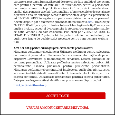
partenere, precum si furnizorii nostri de servicii de date analitice) prelucram
date pentru a permite website-ului sa functioneze, pentru a personaliza
Libertatea
continutul si anunturile publicitare afisate in functie de interesele si/sau
profilul dvs., pentru a va oferi functionalitati aferente retelelor de socializare
si pentru a analiza traficul pe website. Beneficiati de drepturile prevazute de
Libertatea pentru femei
art. 15-22 din GDPR in legatura cu prelucrarea datelor cu caracter personal.
Aceste drepturi pot fi exercitate prin modalitatea indicata
aici
. Prin click pe
GSP
“ACCEPT TOATE”, acceptati folosirea tuturor Tehnologiilor de tip Cookie, care
implica inclusiv acceptul dvs. cu privire la stocarea/accesarea informatiilor
Știri mondene
de catre Vendor-ii cu care colaboram. Prin click pe “VREAU SA MODIFIC
SETARILE INDIVIDUAL” puteti schimba preferintele in mod individual, mai
Avantaje
putin cele legate de cookie strict necesare pentru functionarea website-
ului.
Elle
Atât noi, cât și partenerii noștri prelucrăm datele pentru a oferi:
Măsurarea performanței reclamelor. Utilizarea profilurilor pentru selectarea
Unica
conținutului personalizat. Stocarea și/sau accesarea informațiilor de pe un
dispozitiv. Dezvoltarea și îmbunătățirea serviciilor. Crearea profilurilor de
Retete practice
conținut personalizat. Utilizarea profilurilor pentru selectarea publicității
personalizate. Crearea profilurilor pentru publicitate personalizată.
Măsurarea performanței conținutului. Înțelegerea publicului prin statistici
sau combinații de date din surse diferite. Utilizarea datelor limitate pentru a
selecta conținutul. Utilizarea de date limitate pentru a selecta publicitatea.
URMĂREȘTE-NE PE
Date precise de geolocație și identificarea prin scanarea dispozitivului.
Listă parteneri (furnizori)
ACCEPT TOATE
Copyright
2026
Ringier Romania – Toate Drepturile rezervate
VREAU SA MODIFIC SETARILE INDIVIDUAL