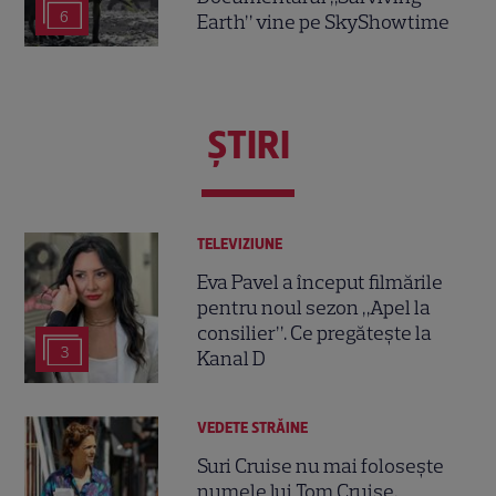
6
Earth” vine pe SkyShowtime
ŞTIRI
TELEVIZIUNE
Eva Pavel a început filmările
pentru noul sezon „Apel la
consilier”. Ce pregătește la
3
Kanal D
VEDETE STRĂINE
Suri Cruise nu mai folosește
numele lui Tom Cruise.