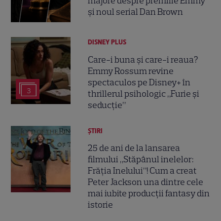
majore despre premiile Emmy
și noul serial Dan Brown
DISNEY PLUS
Care-i buna și care-i reaua?
Emmy Rossum revine
spectaculos pe Disney+ în
3
thrillerul psihologic „Furie și
seducție”
ȘTIRI
25 de ani de la lansarea
filmului „Stăpânul inelelor:
Frăția Inelului”! Cum a creat
Peter Jackson una dintre cele
mai iubite producții fantasy din
istorie