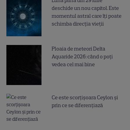
Luna plină din 29 iulie
deschide un nou capitol. Este
momentul astral care îți poate
schimba direcția vieții
Ploaia de meteori Delta
Aquaride 2026: când o poți
vedea cel mai bine
Ce este scorțișoara Ceylon și
prin ce se diferențiază