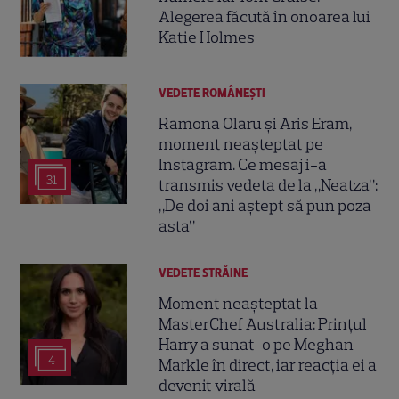
Alegerea făcută în onoarea lui
Katie Holmes
VEDETE ROMÂNEŞTI
Ramona Olaru și Aris Eram,
moment neașteptat pe
Instagram. Ce mesaj i-a
31
transmis vedeta de la „Neatza”:
„De doi ani aștept să pun poza
asta”
VEDETE STRĂINE
Moment neașteptat la
MasterChef Australia: Prințul
Harry a sunat-o pe Meghan
4
Markle în direct, iar reacția ei a
devenit virală