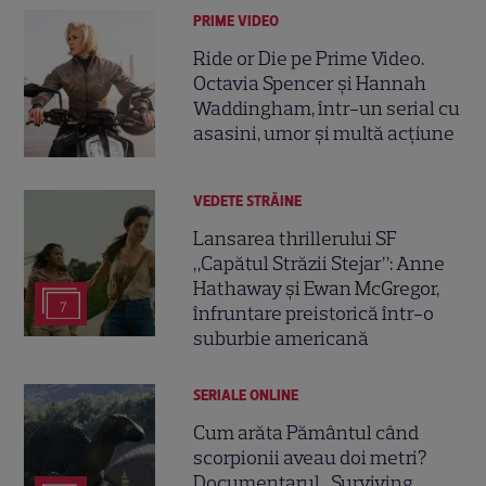
PRIME VIDEO
Ride or Die pe Prime Video.
Octavia Spencer și Hannah
Waddingham, într-un serial cu
asasini, umor și multă acțiune
VEDETE STRĂINE
Lansarea thrillerului SF
„Capătul Străzii Stejar”: Anne
Hathaway și Ewan McGregor,
7
înfruntare preistorică într-o
suburbie americană
SERIALE ONLINE
Cum arăta Pământul când
scorpionii aveau doi metri?
Documentarul „Surviving