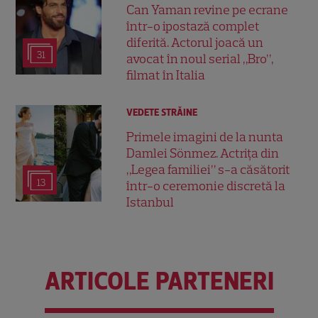
Can Yaman revine pe ecrane
într-o ipostază complet
diferită. Actorul joacă un
31
avocat în noul serial „Bro”,
filmat în Italia
VEDETE STRĂINE
Primele imagini de la nunta
Damlei Sönmez. Actrița din
„Legea familiei” s-a căsătorit
13
într-o ceremonie discretă la
Istanbul
ARTICOLE PARTENERI