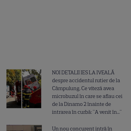
NOI DETALII IES LA IVEALĂ
despre accidentul rutier de la
Câmpulung. Ce viteză avea
microbuzul în care se aflau cei
de la Dinamo 2 înainte de
intrarea în curbă: "A venit în..."
Un nou concurent intră în