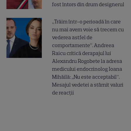
fost întors din drum designerul
„Trăim într-o perioadă în care
nu mai avem voie să trecem cu
vederea astfel de
comportamente”. Andreea
Raicu critică derapajul lui
Alexandru Rogobete la adresa
medicului endocrinolog Ioana
Mihăilă: „Nu este acceptabil”.
Mesajul vedetei a stârnit valuri
de reacții