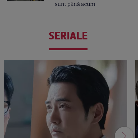
sunt până acum
SERIALE