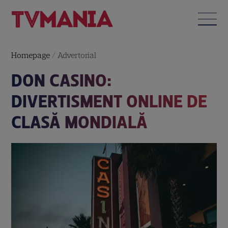
Homepage
/
Advertorial
DON CASINO:
DIVERTISMENT ONLINE DE
CLASĂ MONDIALĂ