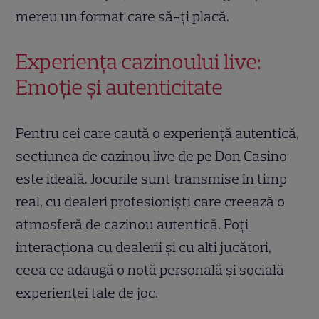
mereu un format care să-ți placă.
Experiența cazinoului live:
Emoție și autenticitate
Pentru cei care caută o experiență autentică,
secțiunea de cazinou live de pe Don Casino
este ideală. Jocurile sunt transmise în timp
real, cu dealeri profesioniști care creează o
atmosferă de cazinou autentică. Poți
interacționa cu dealerii și cu alți jucători,
ceea ce adaugă o notă personală și socială
experienței tale de joc.