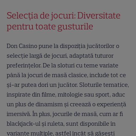
Selecția de jocuri: Diversitate
pentru toate gusturile
Don Casino pune la dispoziția jucătorilor o
selecție largă de jocuri, adaptată tuturor
preferințelor. De la sloturi cu teme variate
până la jocuri de masă clasice, include tot ce
și-ar putea dori un jucător. Sloturile tematice,
inspirate din filme, mitologie sau sport, aduc
un plus de dinamism și creează o experiență
imersivă. În plus, jocurile de masă, cum ar fi
blackjack-ul și ruleta, sunt disponibile în
variante multiple, astfel încât să găsești