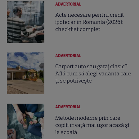
ADVERTORIAL
Acte necesare pentru credit
ipotecar în România (2026):
checklist complet
ADVERTORIAL
Carport auto sau garaj clasic?
Află cum să alegi varianta care
ți se potrivește
ADVERTORIAL
Metode moderne prin care
copiii învață mai ușor acasă și
la școală