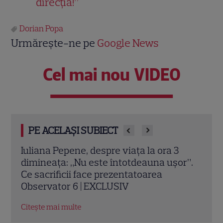
direcția!”
Dorian Popa
Urmărește-ne pe
Google News
Cel mai nou VIDEO
PE ACELAȘI SUBIECT
Cum arată apartamentul de lux al
Alic
r”.
Danielei Crudu. O singură oglindă a
de m
costat 7.000 de lei
impr
Citește mai multe
Citeș