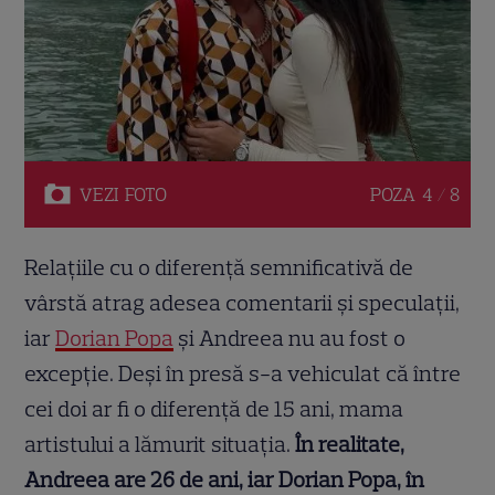
VEZI
FOTO
POZA
4 / 8
Relațiile cu o diferență semnificativă de
vârstă atrag adesea comentarii și speculații,
iar
Dorian Popa
și Andreea nu au fost o
excepție. Deși în presă s-a vehiculat că între
cei doi ar fi o diferență de 15 ani, mama
artistului a lămurit situația.
În realitate,
Andreea are 26 de ani, iar Dorian Popa, în