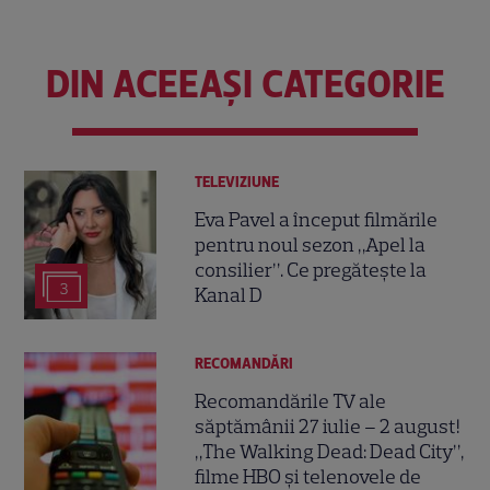
DIN ACEEAȘI CATEGORIE
TELEVIZIUNE
Eva Pavel a început filmările
pentru noul sezon „Apel la
consilier”. Ce pregătește la
3
Kanal D
RECOMANDĂRI
Recomandările TV ale
săptămânii 27 iulie – 2 august!
„The Walking Dead: Dead City”,
filme HBO și telenovele de