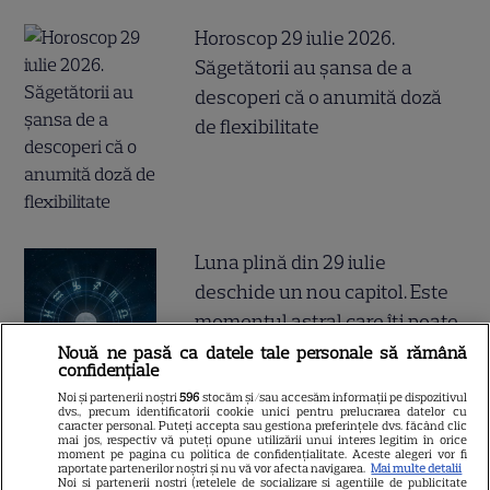
Horoscop 29 iulie 2026.
Săgetătorii au șansa de a
descoperi că o anumită doză
de flexibilitate
Luna plină din 29 iulie
deschide un nou capitol. Este
momentul astral care îți poate
schimba direcția vieții
Nouă ne pasă ca datele tale personale să rămână
confidențiale
Noi și partenerii noștri
596
stocăm și/sau accesăm informații pe dispozitivul
dvs., precum identificatorii cookie unici pentru prelucrarea datelor cu
caracter personal. Puteți accepta sau gestiona preferințele dvs. făcând clic
mai jos, respectiv vă puteți opune utilizării unui interes legitim în orice
Ploaia de meteori Delta
moment pe pagina cu politica de confidențialitate. Aceste alegeri vor fi
raportate partenerilor noștri și nu vă vor afecta navigarea.
Mai multe detalii
Aquaride 2026: când o poți
Noi si partenerii nostri (retelele de socializare si agentiile de publicitate