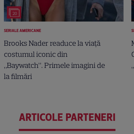
20
SERIALE AMERICANE
S
Brooks Nader readuce la viață
costumul iconic din
„Baywatch”. Primele imagini de
la filmări
ARTICOLE PARTENERI