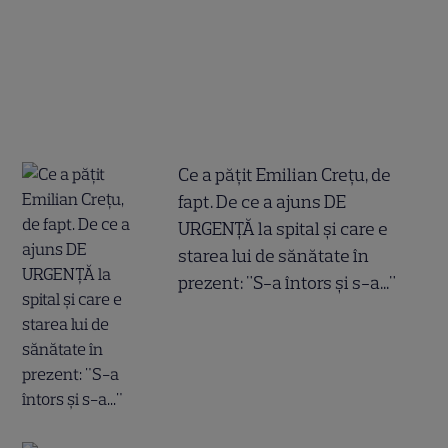
Ce a pățit Emilian Crețu, de
fapt. De ce a ajuns DE
URGENȚĂ la spital și care e
starea lui de sănătate în
prezent: "S-a întors și s-a..."