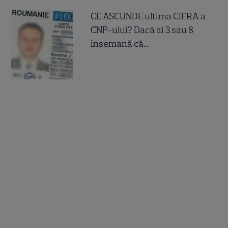
CE ASCUNDE ultima CIFRA a
CNP-ului? Dacă ai 3 sau 8
însemană că...