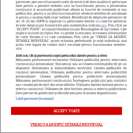
partenere, precum si furnizorii nostri de servicii de date analitice) prelucram
vedea cel mai bine
date pentru a permite website-ului sa functioneze, pentru a personaliza
continutul si anunturile publicitare afisate in functie de interesele si/sau
profilul dvs., pentru a va oferi functionalitati aferente retelelor de socializare
si pentru a analiza traficul pe website. Beneficiati de drepturile prevazute de
art. 15-22 din GDPR in legatura cu prelucrarea datelor cu caracter personal.
Aceste drepturi pot fi exercitate prin modalitatea indicata
aici
. Prin click pe
“ACCEPT TOATE”, acceptati folosirea tuturor Tehnologiilor de tip Cookie, care
implica inclusiv acceptul dvs. cu privire la stocarea/accesarea informatiilor
Ce este scorțișoara Ceylon și
de catre Vendor-ii cu care colaboram. Prin click pe “VREAU SA MODIFIC
SETARILE INDIVIDUAL” puteti schimba preferintele in mod individual, mai
prin ce se diferențiază
putin cele legate de cookie strict necesare pentru functionarea website-
ului.
Atât noi, cât și partenerii noștri prelucrăm datele pentru a oferi:
Măsurarea performanței reclamelor. Utilizarea profilurilor pentru selectarea
conținutului personalizat. Stocarea și/sau accesarea informațiilor de pe un
dispozitiv. Dezvoltarea și îmbunătățirea serviciilor. Crearea profilurilor de
conținut personalizat. Utilizarea profilurilor pentru selectarea publicității
personalizate. Crearea profilurilor pentru publicitate personalizată.
Măsurarea performanței conținutului. Înțelegerea publicului prin statistici
sau combinații de date din surse diferite. Utilizarea datelor limitate pentru a
ALTE ARTICOLE
selecta conținutul. Utilizarea de date limitate pentru a selecta publicitatea.
Date precise de geolocație și identificarea prin scanarea dispozitivului.
INTERESANTE
Listă parteneri (furnizori)
ACCEPT TOATE
VREAU SA MODIFIC SETARILE INDIVIDUAL
VEDETE STRĂINE