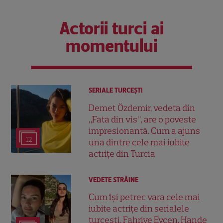
Actorii turci ai
momentului
SERIALE TURCEŞTI
Demet Özdemir, vedeta din
„Fata din vis”, are o poveste
impresionantă. Cum a ajuns
12
una dintre cele mai iubite
actrițe din Turcia
VEDETE STRĂINE
Cum își petrec vara cele mai
iubite actrițe din serialele
turcești. Fahriye Evcen, Hande