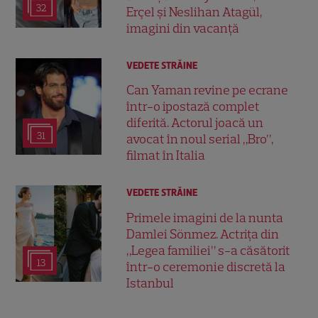
32
Erçel și Neslihan Atagül,
imagini din vacanță
VEDETE STRĂINE
Can Yaman revine pe ecrane
într-o ipostază complet
diferită. Actorul joacă un
31
avocat în noul serial „Bro”,
filmat în Italia
VEDETE STRĂINE
Primele imagini de la nunta
Damlei Sönmez. Actrița din
„Legea familiei” s-a căsătorit
13
într-o ceremonie discretă la
Istanbul