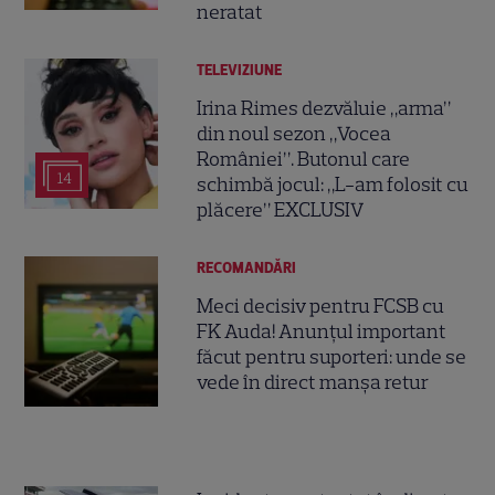
neratat
TELEVIZIUNE
Irina Rimes dezvăluie „arma”
din noul sezon „Vocea
României”. Butonul care
14
schimbă jocul: „L-am folosit cu
plăcere” EXCLUSIV
RECOMANDĂRI
Meci decisiv pentru FCSB cu
FK Auda! Anunțul important
făcut pentru suporteri: unde se
vede în direct manșa retur