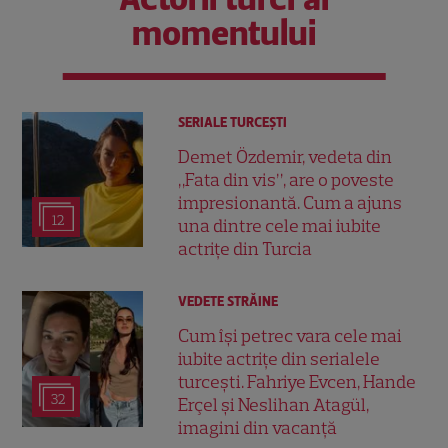
momentului
SERIALE TURCEŞTI
Demet Özdemir, vedeta din
„Fata din vis”, are o poveste
impresionantă. Cum a ajuns
12
una dintre cele mai iubite
actrițe din Turcia
VEDETE STRĂINE
Cum își petrec vara cele mai
iubite actrițe din serialele
turcești. Fahriye Evcen, Hande
32
Erçel și Neslihan Atagül,
imagini din vacanță