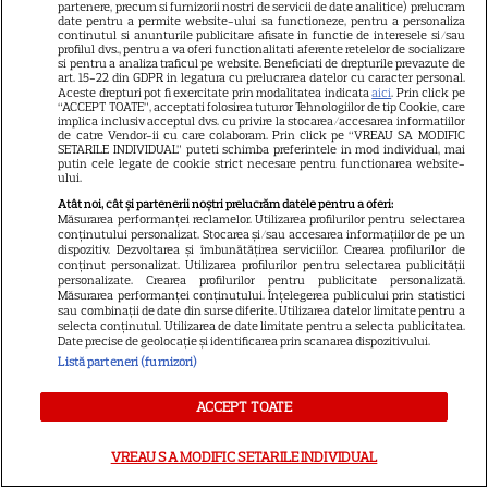
partenere, precum si furnizorii nostri de servicii de date analitice) prelucram
date pentru a permite website-ului sa functioneze, pentru a personaliza
continutul si anunturile publicitare afisate in functie de interesele si/sau
VEDETE STRĂINE
profilul dvs., pentru a va oferi functionalitati aferente retelelor de socializare
si pentru a analiza traficul pe website. Beneficiati de drepturile prevazute de
art. 15-22 din GDPR in legatura cu prelucrarea datelor cu caracter personal.
Suri Cruise nu mai folosește
Aceste drepturi pot fi exercitate prin modalitatea indicata
aici
. Prin click pe
numele lui Tom Cruise.
“ACCEPT TOATE”, acceptati folosirea tuturor Tehnologiilor de tip Cookie, care
implica inclusiv acceptul dvs. cu privire la stocarea/accesarea informatiilor
Alegerea făcută în onoarea lui
de catre Vendor-ii cu care colaboram. Prin click pe “VREAU SA MODIFIC
SETARILE INDIVIDUAL” puteti schimba preferintele in mod individual, mai
Katie Holmes
putin cele legate de cookie strict necesare pentru functionarea website-
ului.
Atât noi, cât și partenerii noștri prelucrăm datele pentru a oferi:
Măsurarea performanței reclamelor. Utilizarea profilurilor pentru selectarea
VEDETE STRĂINE
conținutului personalizat. Stocarea și/sau accesarea informațiilor de pe un
dispozitiv. Dezvoltarea și îmbunătățirea serviciilor. Crearea profilurilor de
Amal Clooney începe ziua cu
conținut personalizat. Utilizarea profilurilor pentru selectarea publicității
personalizate. Crearea profilurilor pentru publicitate personalizată.
supă de alge! Dieta simplă și
Măsurarea performanței conținutului. Înțelegerea publicului prin statistici
rutina de sport a soției lui
sau combinații de date din surse diferite. Utilizarea datelor limitate pentru a
selecta conținutul. Utilizarea de date limitate pentru a selecta publicitatea.
17
George Clooney
Date precise de geolocație și identificarea prin scanarea dispozitivului.
Listă parteneri (furnizori)
RECOMANDĂRI
ACCEPT TOATE
Echipa roșie a câștigat la
VREAU SA MODIFIC SETARILE INDIVIDUAL
Poftiți pe la noi! Ce provocări le