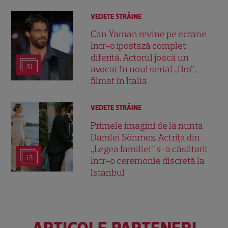
VEDETE STRĂINE
Can Yaman revine pe ecrane
într-o ipostază complet
diferită. Actorul joacă un
31
avocat în noul serial „Bro”,
filmat în Italia
VEDETE STRĂINE
Primele imagini de la nunta
Damlei Sönmez. Actrița din
„Legea familiei” s-a căsătorit
13
într-o ceremonie discretă la
Istanbul