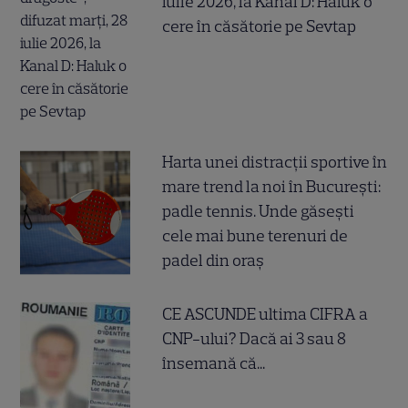
iulie 2026, la Kanal D: Haluk o
cere în căsătorie pe Sevtap
Harta unei distracții sportive în
mare trend la noi în București:
padle tennis. Unde găsești
cele mai bune terenuri de
padel din oraș
CE ASCUNDE ultima CIFRA a
CNP-ului? Dacă ai 3 sau 8
însemană că...