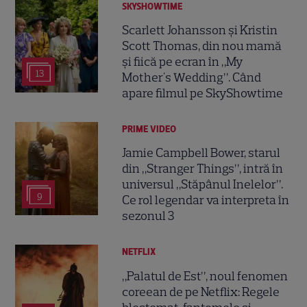
SKYSHOWTIME
Scarlett Johansson și Kristin
Scott Thomas, din nou mamă
și fiică pe ecran în „My
13
Mother's Wedding”. Când
apare filmul pe SkyShowtime
PRIME VIDEO
Jamie Campbell Bower, starul
din „Stranger Things”, intră în
universul „Stăpânul Inelelor”.
9
Ce rol legendar va interpreta în
sezonul 3
NETFLIX
„Palatul de Est”, noul fenomen
coreean de pe Netflix: Regele