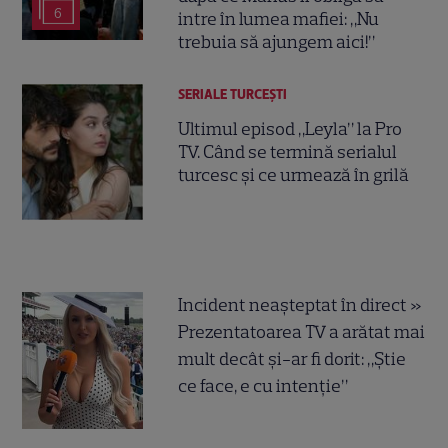
6
intre în lumea mafiei: „Nu
trebuia să ajungem aici!”
SERIALE TURCEŞTI
Ultimul episod „Leyla” la Pro
TV. Când se termină serialul
turcesc și ce urmează în grilă
Incident neașteptat în direct »
Prezentatoarea TV a arătat mai
mult decât și-ar fi dorit: „Știe
ce face, e cu intenție”