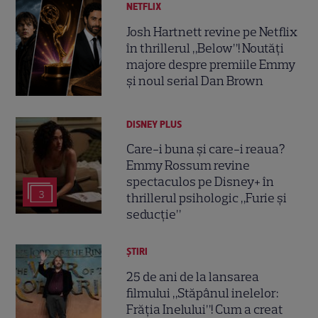
NETFLIX
Josh Hartnett revine pe Netflix
în thrillerul „Below”! Noutăți
majore despre premiile Emmy
și noul serial Dan Brown
DISNEY PLUS
Care-i buna și care-i reaua?
Emmy Rossum revine
spectaculos pe Disney+ în
3
thrillerul psihologic „Furie și
seducție”
ȘTIRI
25 de ani de la lansarea
filmului „Stăpânul inelelor:
Frăția Inelului”! Cum a creat