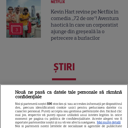
NETFLIX
Kevin Hart revine pe Netflix în
comedia „72 de ore”! Aventura
haotică în care un corporatist
3
ajunge din greșeală la o
petrecere a burlacilor
ŞTIRI
Nouă ne pasă ca datele tale personale să rămână
TELEVIZIUNE
confidențiale
Eva Pavel a început filmările
Noi și partenerii noștri
596
stocăm și/sau accesăm informații pe dispozitivul
dvs., precum identificatorii cookie unici pentru prelucrarea datelor cu
pentru noul sezon „Apel la
caracter personal. Puteți accepta sau gestiona preferințele dvs. făcând clic
consilier”. Ce pregătește la
mai jos, respectiv vă puteți opune utilizării unui interes legitim în orice
moment pe pagina cu politica de confidențialitate. Aceste alegeri vor fi
3
Kanal D
raportate partenerilor noștri și nu vă vor afecta navigarea.
Mai multe detalii
Noi si partenerii nostri (retelele de socializare si agentiile de publicitate