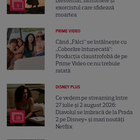
blestemat, fantomele și
5
exorcistul care sfidează
moartea
PRIME VIDEO
Când „Fălci” se întâlnește cu
„Coborâre întunecată”:
Producția claustrofobă de pe
Prime Video ce nu trebuie
ratată
DISNEY PLUS
Ce vedem pe streaming între
27 iulie și 2 august 2026:
Diavolul se îmbracă de la Prada
18
2 pe Disney+ și mari noutăți
Netflix