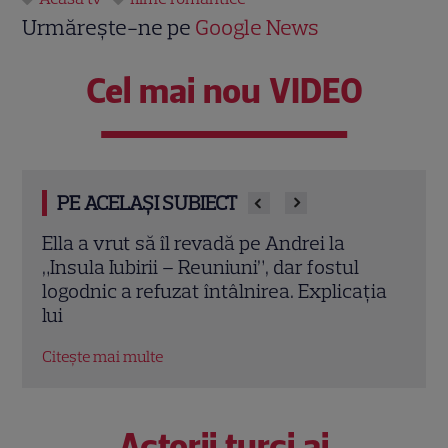
Urmărește-ne pe
Google News
Cel mai nou VIDEO
PE ACELAȘI SUBIECT
Richard Abou Zaki, gest special pentru
Eva
l
câștigătoarea Chefi la cuțite Kids. Irina a
sez
ația
avut parte de o cină specială în Italia
la 
Citește mai multe
Cite
Actorii turci ai