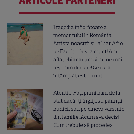
ARTICOLE PARTENERI
Tragedia înfiorătoare a
momentului în România!
Artista noastră și-a luat Adio
pe Facebook și a murit! Am
aflat chiar acum și nu ne mai
revenim din șoc! Ce i s-a
întâmplat este crunt
Atenție! Poți primi bani de la
stat dacă-ți îngrijești părinții,
bunicii sau pe cineva vârstnic
din familie. Acum s-a decis!
Cum trebuie să procedezi