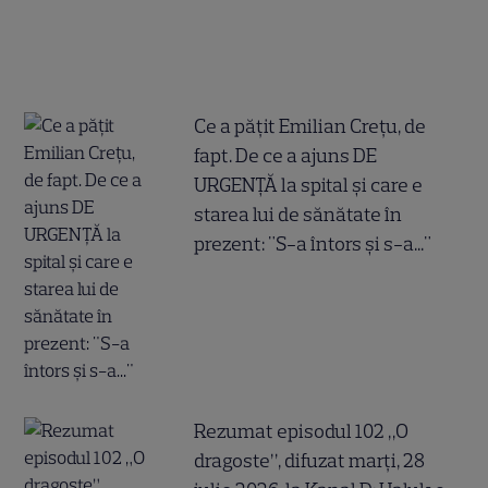
Ce a pățit Emilian Crețu, de
fapt. De ce a ajuns DE
URGENȚĂ la spital și care e
starea lui de sănătate în
prezent: "S-a întors și s-a..."
Rezumat episodul 102 „O
dragoste”, difuzat marți, 28