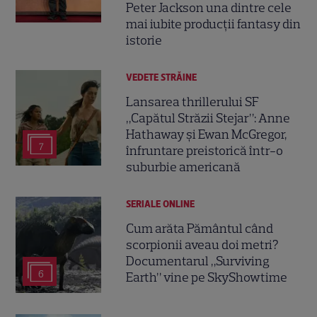
Peter Jackson una dintre cele
mai iubite producții fantasy din
istorie
VEDETE STRĂINE
Lansarea thrillerului SF
„Capătul Străzii Stejar”: Anne
Hathaway și Ewan McGregor,
7
înfruntare preistorică într-o
suburbie americană
SERIALE ONLINE
Cum arăta Pământul când
scorpionii aveau doi metri?
Documentarul „Surviving
6
Earth” vine pe SkyShowtime