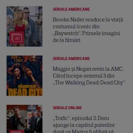
SERIALE AMERICANE
Brooks Nader readuce la viață
costumul iconic din
„Baywatch”. Primele imagini
20
de la filmări
SERIALE AMERICANE
Maggie și Negan revin la AMC.
Când începe sezonul 3 din
„The Walking Dead: Dead City”
SERIALE ONLINE
„Trafic”, episodul 3. Doru
ajunge la capătul puterilor
după ce Marius îi obligă să