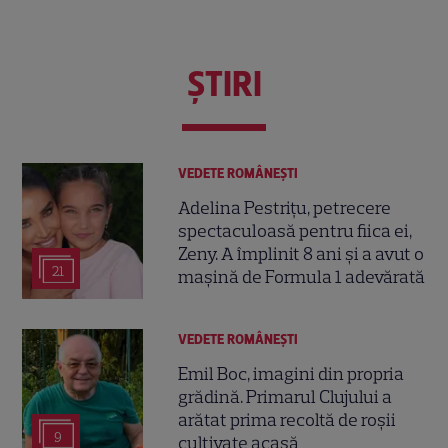
ŞTIRI
VEDETE ROMÂNEŞTI
Adelina Pestrițu, petrecere
spectaculoasă pentru fiica ei,
Zeny. A împlinit 8 ani și a avut o
21
mașină de Formula 1 adevărată
VEDETE ROMÂNEŞTI
Emil Boc, imagini din propria
grădină. Primarul Clujului a
arătat prima recoltă de roșii
9
cultivate acasă