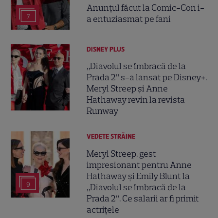
Anunțul făcut la Comic-Con i-
7
a entuziasmat pe fani
DISNEY PLUS
„Diavolul se îmbracă de la
Prada 2” s-a lansat pe Disney+.
Meryl Streep și Anne
Hathaway revin la revista
Runway
VEDETE STRĂINE
Meryl Streep, gest
impresionant pentru Anne
Hathaway și Emily Blunt la
9
„Diavolul se îmbracă de la
Prada 2”. Ce salarii ar fi primit
actrițele