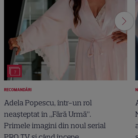
7
RECOMANDĂRI
N
Adela Popescu, într-un rol
neașteptat în „Fără Urmă”.
Primele imagini din noul serial
PRO TV și când începe