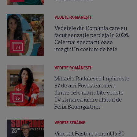
VEDETE ROMÂNEŞTI
Vedetele din România care au
făcut senzație pe plajă în 2026.
Cele mai spectaculoase
73
imagini în costum de baie
VEDETE ROMÂNEŞTI
Mihaela Rădulescu împlinește
57 de ani. Povestea uneia
dintre cele mai iubite vedete
16
TV și marea iubire alături de
Felix Baumgartner
VEDETE STRĂINE
Vincent Pastore a murit la 80