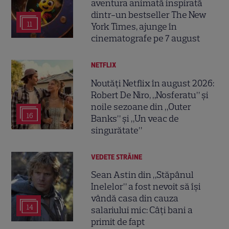
aventura animată inspirată
dintr-un bestseller The New
11
York Times, ajunge în
cinematografe pe 7 august
NETFLIX
Noutăți Netflix în august 2026:
Robert De Niro, „Nosferatu” și
noile sezoane din „Outer
16
Banks” și „Un veac de
singurătate”
VEDETE STRĂINE
Sean Astin din „Stăpânul
Inelelor” a fost nevoit să își
vândă casa din cauza
14
salariului mic: Câți bani a
primit de fapt