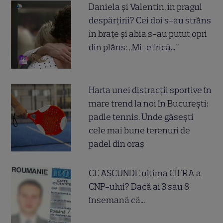
Daniela și Valentin, în pragul
despărțirii? Cei doi s-au strâns
în brațe și abia s-au putut opri
din plâns: „Mi-e frică...”
Harta unei distracții sportive în
mare trend la noi în București:
padle tennis. Unde găsești
cele mai bune terenuri de
padel din oraș
CE ASCUNDE ultima CIFRA a
CNP-ului? Dacă ai 3 sau 8
însemană că...