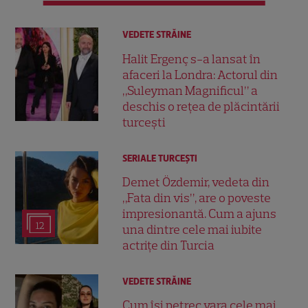
VEDETE STRĂINE
Halit Ergenç s-a lansat în
afaceri la Londra: Actorul din
„Suleyman Magnificul” a
deschis o rețea de plăcintării
turcești
SERIALE TURCEŞTI
Demet Özdemir, vedeta din
„Fata din vis”, are o poveste
impresionantă. Cum a ajuns
12
una dintre cele mai iubite
actrițe din Turcia
VEDETE STRĂINE
Cum își petrec vara cele mai