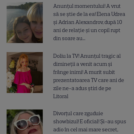
Anunțul momentului! A vrut
să se știe de la ea! Elena Udrea
și Adrian Alexandrov, după 10
ani de relație și un copil rupt
din soare au...
Doliu la TV! Anunțul tragic al
dimineții a venit acum și
frânge inimi! A murit subit
prezentatoarea TV care ani de
zile ne-a adus știri de pe
Litoral
Divorțul care zguduie
showbizul! E oficial! Și-au spus
adio în cel mai mare secret,