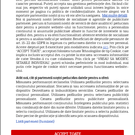
GSP
caracter personal. Puteți accepta sau gestiona preferințele dvs. făcând clic
mai jos, respectiv vă puteți opune utilizării unui interes legitim în orice
Știri mondene
moment pe pagina cu politica de confidențialitate. Aceste alegeri vor fi
raportate partenerilor noștri și nu vă vor afecta navigarea.
Mai multe detalii
Noi si partenerii nostri (retelele de socializare si agentiile de publicitate
Avantaje
partenere, precum si furnizorii nostri de servicii de date analitice) prelucram
date pentru a permite website-ului sa functioneze, pentru a personaliza
Elle
continutul si anunturile publicitare afisate in functie de interesele si/sau
profilul dvs., pentru a va oferi functionalitati aferente retelelor de socializare
Unica
si pentru a analiza traficul pe website. Beneficiati de drepturile prevazute de
art. 15-22 din GDPR in legatura cu prelucrarea datelor cu caracter personal.
Retete practice
Aceste drepturi pot fi exercitate prin modalitatea indicata
aici
. Prin click pe
“ACCEPT TOATE”, acceptati folosirea tuturor Tehnologiilor de tip Cookie, care
implica inclusiv acceptul dvs. cu privire la stocarea/accesarea informatiilor
de catre Vendor-ii cu care colaboram. Prin click pe “VREAU SA MODIFIC
SETARILE INDIVIDUAL” puteti schimba preferintele in mod individual, mai
URMĂREȘTE-NE PE
putin cele legate de cookie strict necesare pentru functionarea website-
ului.
Atât noi, cât și partenerii noștri prelucrăm datele pentru a oferi:
Măsurarea performanței reclamelor. Utilizarea profilurilor pentru selectarea
conținutului personalizat. Stocarea și/sau accesarea informațiilor de pe un
dispozitiv. Dezvoltarea și îmbunătățirea serviciilor. Crearea profilurilor de
conținut personalizat. Utilizarea profilurilor pentru selectarea publicității
Copyright
2026
Ringier Romania – Toate Drepturile rezervate
personalizate. Crearea profilurilor pentru publicitate personalizată.
Măsurarea performanței conținutului. Înțelegerea publicului prin statistici
sau combinații de date din surse diferite. Utilizarea datelor limitate pentru a
selecta conținutul. Utilizarea de date limitate pentru a selecta publicitatea.
Date precise de geolocație și identificarea prin scanarea dispozitivului.
Listă parteneri (furnizori)
Pariază responsabil! Decizia ONJN nr. 821/25.09.2025.
Jocurile de noroc sunt interzise minorilor.
ACCEPT TOATE