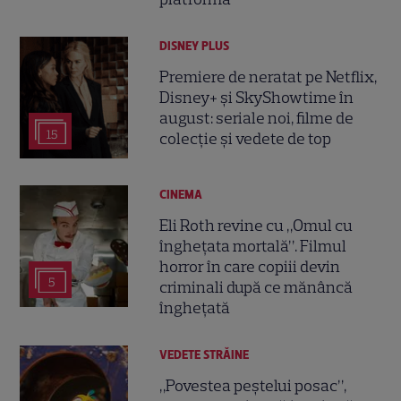
DISNEY PLUS
Premiere de neratat pe Netflix,
Disney+ și SkyShowtime în
august: seriale noi, filme de
15
colecție și vedete de top
CINEMA
Eli Roth revine cu „Omul cu
înghețata mortală”. Filmul
horror în care copiii devin
5
criminali după ce mănâncă
înghețată
VEDETE STRĂINE
„Povestea peștelui posac”,