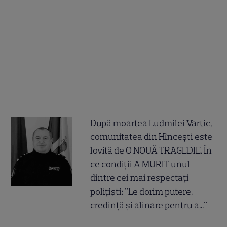
După moartea Ludmilei Vartic,
comunitatea din Hîncești este
lovită de O NOUĂ TRAGEDIE. În
ce condiții A MURIT unul
dintre cei mai respectați
polițiști: "Le dorim putere,
credință și alinare pentru a..."