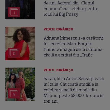
de ani. Actorul din „Clanul
Soprano” era celebru pentru
4
rolul lui Big Pussy
VEDETE ROMÂNEŞTI
Adriana Irimescu s-a căsătorit
în secret cu Marc Borțun.
Primele imagini de la cununia
11
civilă a actriței din „Trafic”
VEDETE ROMÂNEŞTI
Sarah, fiica Ancăi Serea, pleacă
în Italia. Cât costă studiile la
celebra școală de modă din
8
Milano: peste 68.000 de euro în
trei ani