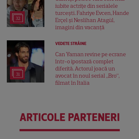
iubite actrițe din serialele
turcești. Fahriye Evcen, Hande
32
Erçel și Neslihan Atagül,
imagini din vacanță
VEDETE STRĂINE
Can Yaman revine pe ecrane
într-o ipostază complet
diferită. Actorul joacă un
31
avocat în noul serial „Bro”,
filmat în Italia
ARTICOLE PARTENERI