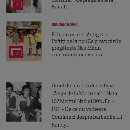
3
Kanal D
RECOMANDĂRI
Echipa roșie a câștigat la
Poftiți pe la noi! Ce provocări le
pregătește Nea Mărin
3
concurenților diseară
Omul din umbră din echipa
„Zeiței de la Montreal”: „Nota
10? Meritul Nadiei 80%. Eu –
1%!” + De ce nu vorbește
Comăneci despre barbariile lui
Karolyi