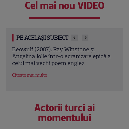
Cel mai nou VIDEO
PE ACELAȘI SUBIECT
Jack Ryan: Agentul din umbră (2014).
A
pică a
Chris Pine și Kevin Costner, într-o cursă
l
contra cronometru pentru salvarea
d
economiei americane
C
Citește mai multe
Actorii turci ai
momentului