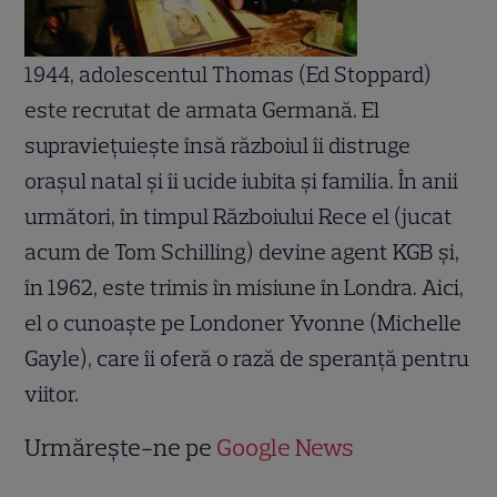
1944, adolescentul Thomas (Ed Stoppard)
este recrutat de armata Germană. El
supravieţuieşte însă războiul îi distruge
oraşul natal şi îi ucide iubita şi familia. În anii
următori, în timpul Războiului Rece el (jucat
acum de Tom Schilling) devine agent KGB şi,
în 1962, este trimis în misiune în Londra. Aici,
el o cunoaşte pe Londoner Yvonne (Michelle
Gayle), care îi oferă o rază de speranţă pentru
viitor.
Urmărește-ne pe
Google News