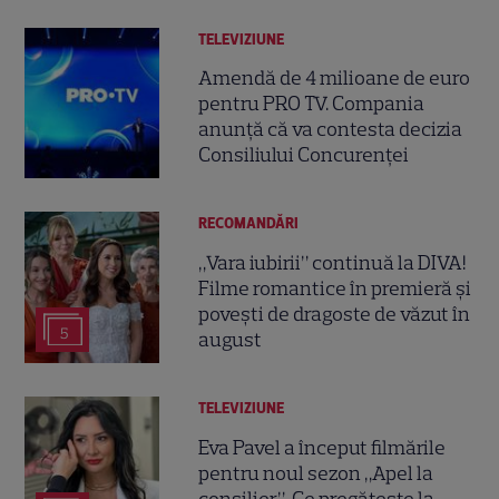
TELEVIZIUNE
Amendă de 4 milioane de euro
pentru PRO TV. Compania
anunță că va contesta decizia
Consiliului Concurenței
RECOMANDĂRI
„Vara iubirii” continuă la DIVA!
Filme romantice în premieră și
povești de dragoste de văzut în
5
august
TELEVIZIUNE
Eva Pavel a început filmările
pentru noul sezon „Apel la
consilier”. Ce pregătește la