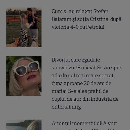
Cum s-au relaxat Ștefan
Baiaram și soția Cristina, după
victoria 4-0 cu Petrolul
Divorțul care zguduie
showbizul! E oficial! Și-au spus
adio în cel mai mare secret,
după aproape 20 de ani de
mariaj! S-a ales praful de
cuplul de aur din industria de
entertaining
Anunțul momentului! A vrut