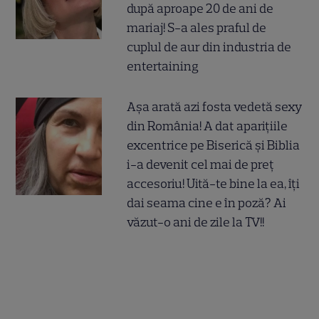
după aproape 20 de ani de
mariaj! S-a ales praful de
cuplul de aur din industria de
entertaining
Așa arată azi fosta vedetă sexy
din România! A dat aparițiile
excentrice pe Biserică și Biblia
i-a devenit cel mai de preț
accesoriu! Uită-te bine la ea, îți
dai seama cine e în poză? Ai
văzut-o ani de zile la TV!!