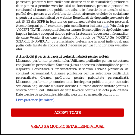
partenere, precum si furnizorii nostri de servicii de date analitice) prelucram
date pentru a permite website-ului sa functioneze, pentru a personaliza
continutul si anunturile publicitare afisate in functie de interesele si/sau
profilul dvs., pentru a va oferi functionalitati aferente retelelor de socializare
si pentru a analiza traficul pe website. Beneficiati de drepturile prevazute de
art. 15-22 din GDPR in legatura cu prelucrarea datelor cu caracter personal.
Cum se face cafeaua la presa
Aceste drepturi pot fi exercitate prin modalitatea indicata
aici
. Prin click pe
“ACCEPT TOATE”, acceptati folosirea tuturor Tehnologiilor de tip Cookie, care
franceză – cum funcționează
implica inclusiv acceptul dvs. cu privire la stocarea/accesarea informatiilor
de catre Vendor-ii cu care colaboram. Prin click pe “VREAU SA MODIFIC
și care sunt avantajele
SETARILE INDIVIDUAL” puteti schimba preferintele in mod individual, mai
putin cele legate de cookie strict necesare pentru functionarea website-
ului.
Atât noi, cât și partenerii noștri prelucrăm datele pentru a oferi:
Măsurarea performanței reclamelor. Utilizarea profilurilor pentru selectarea
conținutului personalizat. Stocarea și/sau accesarea informațiilor de pe un
dispozitiv. Dezvoltarea și îmbunătățirea serviciilor. Crearea profilurilor de
conținut personalizat. Utilizarea profilurilor pentru selectarea publicității
personalizate. Crearea profilurilor pentru publicitate personalizată.
Măsurarea performanței conținutului. Înțelegerea publicului prin statistici
ALTE ARTICOLE
sau combinații de date din surse diferite. Utilizarea datelor limitate pentru a
selecta conținutul. Utilizarea de date limitate pentru a selecta publicitatea.
Date precise de geolocație și identificarea prin scanarea dispozitivului.
INTERESANTE
Listă parteneri (furnizori)
ACCEPT TOATE
CINEMA
VREAU SA MODIFIC SETARILE INDIVIDUAL