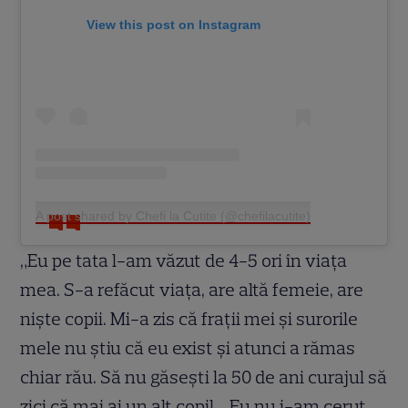
View this post on Instagram
A post shared by Chefi la Cutite (@chefilacutite)
„Eu pe tata l-am văzut de 4-5 ori în viața
mea. S-a refăcut viața, are altă femeie, are
niște copii. Mi-a zis că frații mei și surorile
mele nu știu că eu exist și atunci a rămas
chiar rău. Să nu găsești la 50 de ani curajul să
zici că mai ai un alt copil… Eu nu i-am cerut