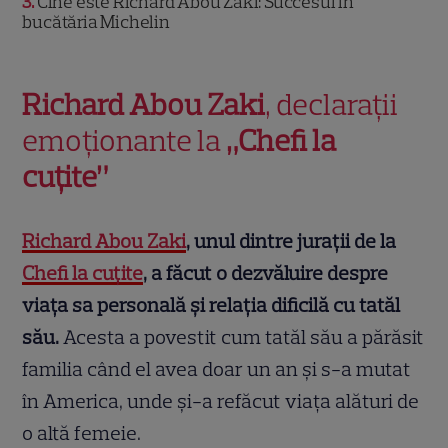
3
Cine este Richard Abou Zaki: Succesul în
bucătăria Michelin
Richard Abou Zaki
, declarații
emoționante la
„Chefi la
cuțite”
Richard Abou Zaki
, unul dintre jurații de la
Chefi la cuțite
, a făcut o dezvăluire despre
viața sa personală și relația dificilă cu tatăl
său.
Acesta a povestit cum tatăl său a părăsit
familia când el avea doar un an și s-a mutat
în America, unde și-a refăcut viața alături de
o altă femeie.