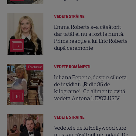
VEDETE STRĂINE
Emma Roberts s-a căsătorit,
dar tatăl ei nu a fost la nuntă.
Prima reacție a lui Eric Roberts
9
după ceremonie
VEDETE ROMÂNEŞTI
Exclusiv
Iuliana Pepene, despre silueta
de invidiat: „Ridic 85 de
kilograme”. Ce alimente evită
16
vedeta Antena 1. EXCLUSIV
VEDETE STRĂINE
Vedetele de la Hollywood care
nu s-au căsătorit niciodată. De