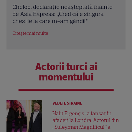
nte
Echipa roșie a câștigat la Poftiți pe la noi!
Iuli
Ce provocări le pregătește Nea Mărin
dimi
concurenților diseară
Ce s
Obse
Citește mai multe
Citeș
Actorii turci ai
momentului
VEDETE STRĂINE
Halit Ergenç s-a lansat în
afaceri la Londra: Actorul din
„Suleyman Magnificul” a