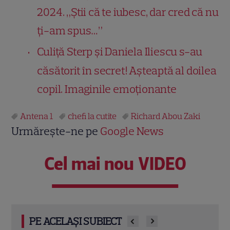
2024. „Știi că te iubesc, dar cred că nu
ți-am spus…”
Culiță Sterp și Daniela Iliescu s-au
căsătorit în secret! Așteaptă al doilea
copil. Imaginile emoționante
Antena 1
chefi la cutite
Richard Abou Zaki
Urmărește-ne pe
Google News
Cel mai nou VIDEO
PE ACELAȘI SUBIECT