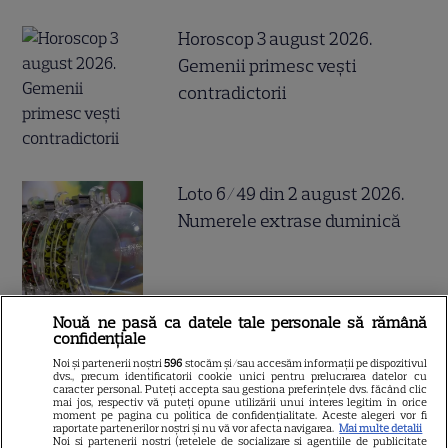
Horoscop 3 august 2026.
Gemenii primesc vești
contradictorii
Loto 6/49 din 2 august 2026.
Numerele extrase duminică
Nouă ne pasă ca datele tale personale să rămână
confidențiale
Cum coci vinetele la bloc, fără
Noi și partenerii noștri
596
stocăm și/sau accesăm informații pe dispozitivul
dvs., precum identificatorii cookie unici pentru prelucrarea datelor cu
să umpli casa de fum
caracter personal. Puteți accepta sau gestiona preferințele dvs. făcând clic
mai jos, respectiv vă puteți opune utilizării unui interes legitim în orice
moment pe pagina cu politica de confidențialitate. Aceste alegeri vor fi
raportate partenerilor noștri și nu vă vor afecta navigarea.
Mai multe detalii
Noi si partenerii nostri (retelele de socializare si agentiile de publicitate