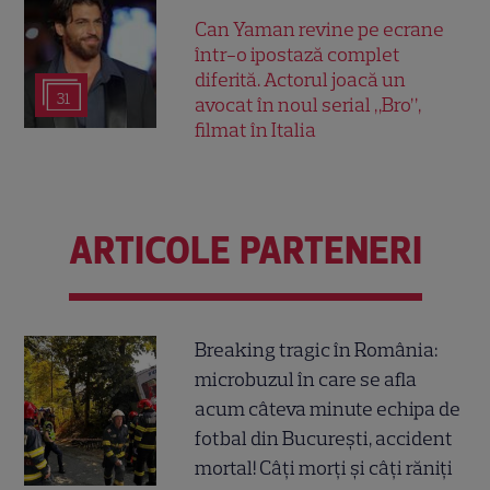
Can Yaman revine pe ecrane
într-o ipostază complet
diferită. Actorul joacă un
31
avocat în noul serial „Bro”,
filmat în Italia
ARTICOLE PARTENERI
Breaking tragic în România:
microbuzul în care se afla
acum câteva minute echipa de
fotbal din București, accident
mortal! Câți morți și câți răniți