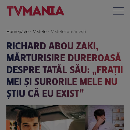
Homepage
/
Vedete
/
Vedete româneşti
RICHARD ABOU ZAKI,
MĂRTURISIRE DUREROASĂ
DESPRE TATĂL SĂU: „FRAȚII
MEI ȘI SURORILE MELE NU
ȘTIU CĂ EU EXIST”