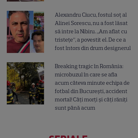
Alexandru Ciucu, fostul soț al
Alinei Sorescu, nu a fost lăsat
să intre la Nibiru. „Am aflat cu
tristețe”, a povestit el. De ce a
fost întors din drum designerul
Breaking tragic în România:
microbuzul în care se afla
acum câteva minute echipa de
fotbal din București, accident
mortal! Câți morți și câți răniți
sunt până acum