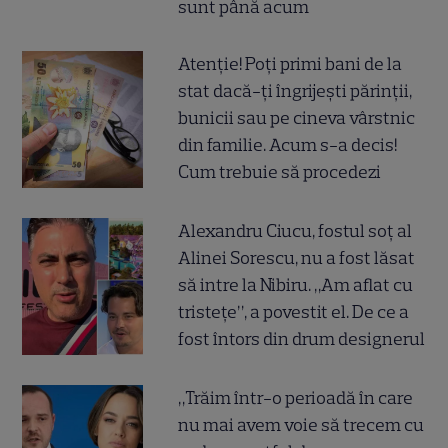
sunt până acum
Atenție! Poți primi bani de la
stat dacă-ți îngrijești părinții,
bunicii sau pe cineva vârstnic
din familie. Acum s-a decis!
Cum trebuie să procedezi
Alexandru Ciucu, fostul soț al
Alinei Sorescu, nu a fost lăsat
să intre la Nibiru. „Am aflat cu
tristețe”, a povestit el. De ce a
fost întors din drum designerul
„Trăim într-o perioadă în care
nu mai avem voie să trecem cu