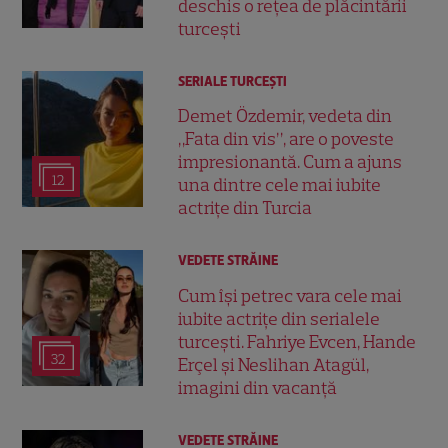
deschis o rețea de plăcintării
turcești
SERIALE TURCEŞTI
Demet Özdemir, vedeta din
„Fata din vis”, are o poveste
impresionantă. Cum a ajuns
12
una dintre cele mai iubite
actrițe din Turcia
VEDETE STRĂINE
Cum își petrec vara cele mai
iubite actrițe din serialele
turcești. Fahriye Evcen, Hande
32
Erçel și Neslihan Atagül,
imagini din vacanță
VEDETE STRĂINE