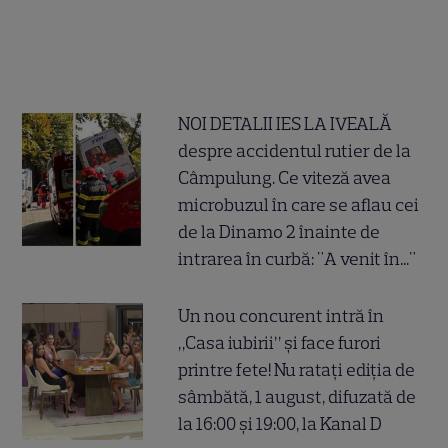
NOI DETALII IES LA IVEALĂ
despre accidentul rutier de la
Câmpulung. Ce viteză avea
microbuzul în care se aflau cei
de la Dinamo 2 înainte de
intrarea în curbă: "A venit în..."
Un nou concurent intră în
„Casa iubirii” și face furori
printre fete! Nu ratați ediția de
sâmbătă, 1 august, difuzată de
la 16:00 și 19:00, la Kanal D