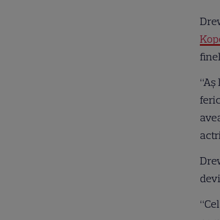
Dre
Kop
fine
“Aş 
feri
avea
actr
Drew
dev
“Cel