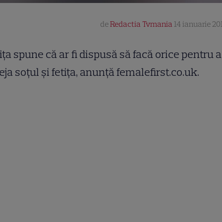
de
Redactia Tvmania
14 ianuarie 201
iţa spune că ar fi dispusă să facă orice pentru a
eja soţul şi fetiţa, anunţă femalefirst.co.uk.