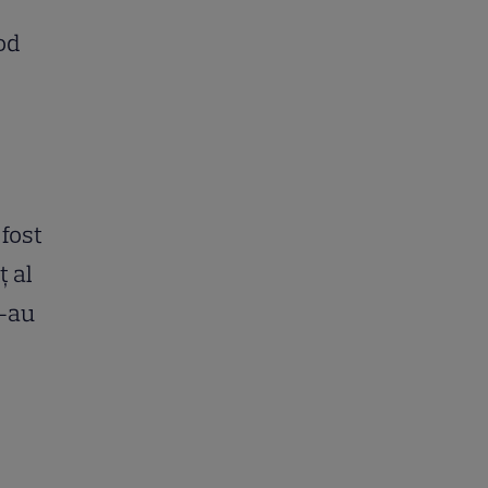
od
 fost
ţ al
n-au