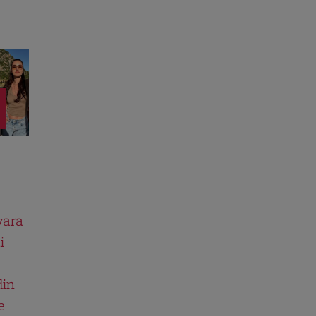
vara
i
din
e