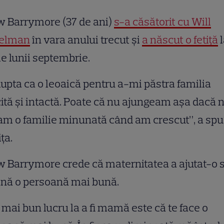
w Barrymore (37 de ani)
s-a căsătorit cu Will
elman
în vara anului trecut şi
a născut o fetiţă
l
le lunii septembrie.
lupta ca o leoaică pentru a-mi păstra familia
cită şi intactă. Poate că nu ajungeam aşa dacă 
m o familie minunată când am crescut”, a spu
iţa.
 Barrymore crede că maternitatea a ajutat-o 
ină o persoană mai bună.
 mai bun lucru la a fi mamă este că te face o