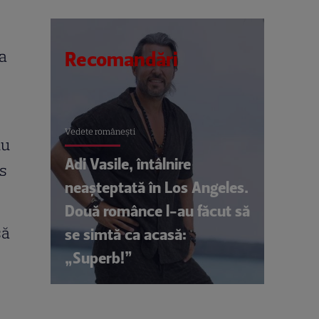
a
Recomandări
Vedete româneşti
nu
Adi Vasile, întâlnire
s
neașteptată în Los Angeles.
Două românce l-au făcut să
să
se simtă ca acasă:
„Superb!”