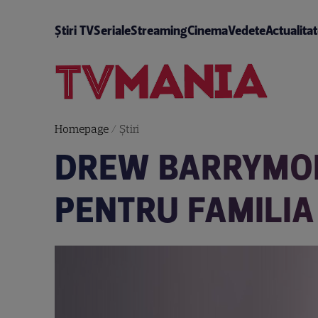
Știri TV
Seriale
Streaming
Cinema
Vedete
Actualita
Homepage
/
Știri
DREW BARRYMOR
PENTRU FAMILIA 