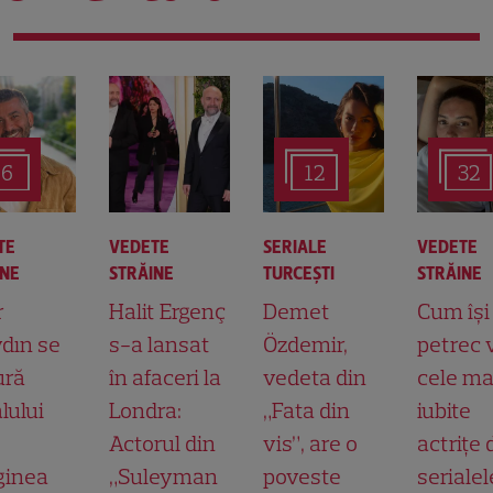
6
12
32
TE
VEDETE
SERIALE
VEDETE
INE
STRĂINE
TURCEŞTI
STRĂINE
r
Halit Ergenç
Demet
Cum își
dın se
s-a lansat
Özdemir,
petrec 
ură
în afaceri la
vedeta din
cele ma
lului
Londra:
„Fata din
iubite
Actorul din
vis”, are o
actrițe 
ginea
„Suleyman
poveste
serialel