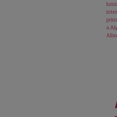
lumii
inte
prim
a Al
Albo