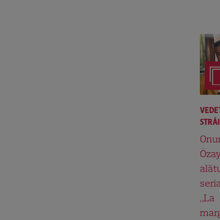
VEDE
STRĂ
Onu
Özay
alăt
seria
„La
mar