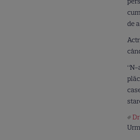
pers
cum 
de a
Actr
când
“N-a
plăc
case
star
Dr
Urm