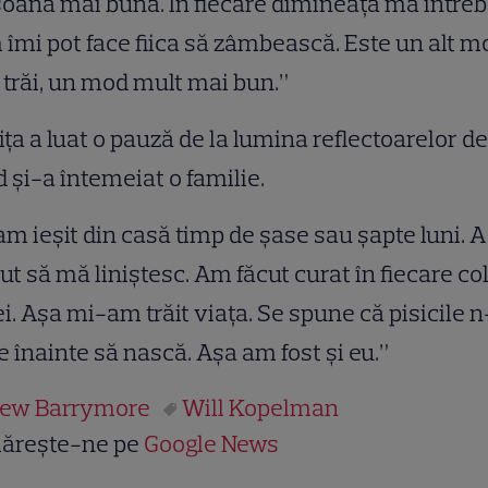
oană mai bună. În fiecare dimineaţă mă întreb
îmi pot face fiica să zâmbească. Este un alt m
 trăi, un mod mult mai bun.”
iţa a luat o pauză de la lumina reflectoarelor de
 şi-a întemeiat o familie.
m ieşit din casă timp de şase sau şapte luni. A
ut să mă liniştesc. Am făcut curat în fiecare col
i. Aşa mi-am trăit viaţa. Se spune că pisicile 
e înainte să nască. Aşa am fost şi eu.”
ew Barrymore
Will Kopelman
ărește-ne pe
Google News