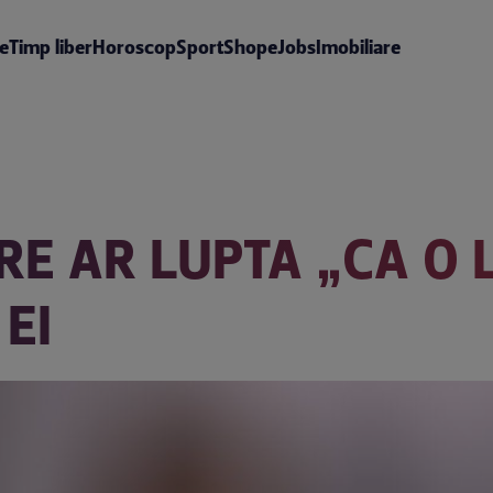
te
Timp liber
Horoscop
Sport
Shop
eJobs
Imobiliare
E AR LUPTA „CA O 
EI