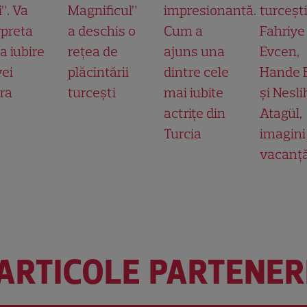
”. Va
Magnificul”
impresionantă.
turcești
rpreta
a deschis o
Cum a
Fahriye
a iubire
rețea de
ajuns una
Evcen,
yei
plăcintării
dintre cele
Hande E
ra
turcești
mai iubite
și Nesl
actrițe din
Atagül,
Turcia
imagini
vacanț
ARTICOLE PARTENER