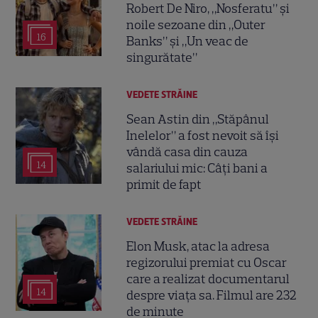
Robert De Niro, „Nosferatu” și
noile sezoane din „Outer
16
Banks” și „Un veac de
singurătate”
VEDETE STRĂINE
Sean Astin din „Stăpânul
Inelelor” a fost nevoit să își
vândă casa din cauza
14
salariului mic: Câți bani a
primit de fapt
VEDETE STRĂINE
Elon Musk, atac la adresa
regizorului premiat cu Oscar
care a realizat documentarul
14
despre viața sa. Filmul are 232
de minute