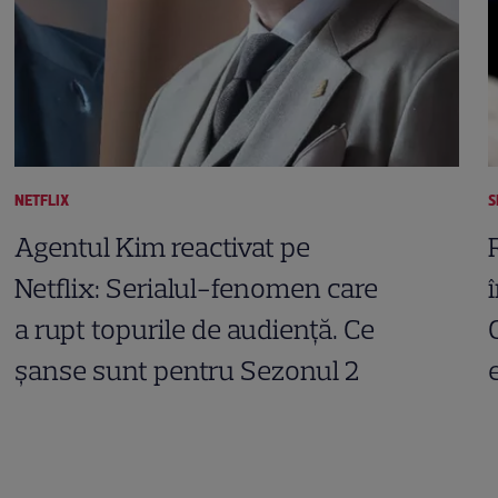
NETFLIX
S
Agentul Kim reactivat pe
Netflix: Serialul-fenomen care
a rupt topurile de audiență. Ce
șanse sunt pentru Sezonul 2