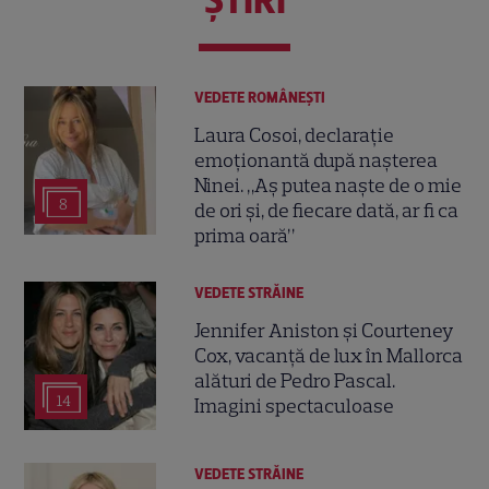
VEDETE ROMÂNEŞTI
Laura Cosoi, declarație
emoționantă după nașterea
Ninei. „Aș putea naște de o mie
8
de ori și, de fiecare dată, ar fi ca
prima oară”
VEDETE STRĂINE
Jennifer Aniston și Courteney
Cox, vacanță de lux în Mallorca
alături de Pedro Pascal.
14
Imagini spectaculoase
VEDETE STRĂINE