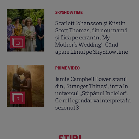
SKYSHOWTIME
Scarlett Johansson și Kristin
Scott Thomas, din nou mamă
și fiică pe ecran în „My
13
Mother's Wedding”. Când
apare filmul pe SkyShowtime
PRIME VIDEO
Jamie Campbell Bower, starul
din „Stranger Things”, intră în
universul „Stăpânul Inelelor”.
9
Ce rol legendar va interpreta în
sezonul 3
ŞTIRI