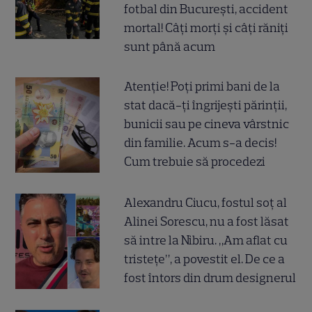
fotbal din București, accident
mortal! Câți morți și câți răniți
sunt până acum
Atenție! Poți primi bani de la
stat dacă-ți îngrijești părinții,
bunicii sau pe cineva vârstnic
din familie. Acum s-a decis!
Cum trebuie să procedezi
Alexandru Ciucu, fostul soț al
Alinei Sorescu, nu a fost lăsat
să intre la Nibiru. „Am aflat cu
tristețe”, a povestit el. De ce a
fost întors din drum designerul