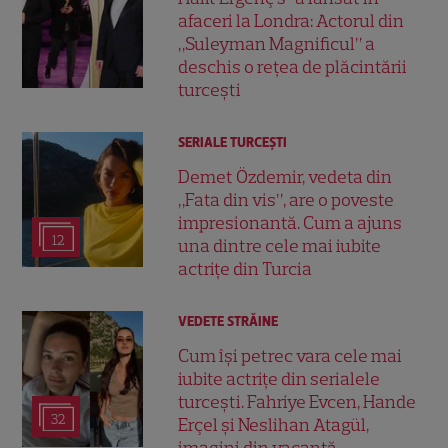
afaceri la Londra: Actorul din
„Suleyman Magnificul” a
deschis o rețea de plăcintării
turcești
SERIALE TURCEŞTI
Demet Özdemir, vedeta din
„Fata din vis”, are o poveste
impresionantă. Cum a ajuns
12
una dintre cele mai iubite
actrițe din Turcia
VEDETE STRĂINE
Cum își petrec vara cele mai
iubite actrițe din serialele
turcești. Fahriye Evcen, Hande
32
Erçel și Neslihan Atagül,