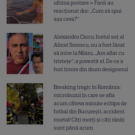
ultima postare » Fanii au
reacționat dur: „Cum să spui
așa ceva?”
Alexandru Ciucu, fostul soț al
Alinei Sorescu, nu a fost lăsat
să intre la Nibiru. „Am aflat cu
tristețe”, a povestit el. De ce a
fost întors din drum designerul
Breaking tragic în România:
microbuzul în care se afla
acum câteva minute echipa de
fotbal din București, accident
mortal! Câți morți și câți răniți
sunt până acum