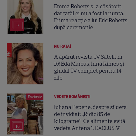
Emma Roberts s-a căsătorit,
dar tatăl ei nu a fost la nuntă.
Prima reacție a lui Eric Roberts
9
după ceremonie
NU RATA!
A apărut revista TV Satelit nr.
16! Eda Marcus, Irina Rimes și
ghidul TV complet pentru 14
zile
VEDETE ROMÂNEŞTI
Exclusiv
Iuliana Pepene, despre silueta
de invidiat: „Ridic 85 de
kilograme”. Ce alimente evită
16
vedeta Antena 1. EXCLUSIV