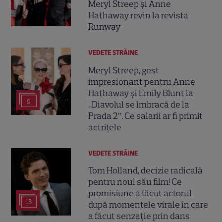
Meryl Streep și Anne
Hathaway revin la revista
Runway
VEDETE STRĂINE
Meryl Streep, gest
impresionant pentru Anne
Hathaway și Emily Blunt la
9
„Diavolul se îmbracă de la
Prada 2”. Ce salarii ar fi primit
actrițele
VEDETE STRĂINE
Tom Holland, decizie radicală
pentru noul său film! Ce
promisiune a făcut actorul
13
după momentele virale în care
a făcut senzație prin dans