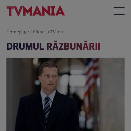
Homepage
/
Filme la TV azi
DRUMUL RĂZBUNĂRII