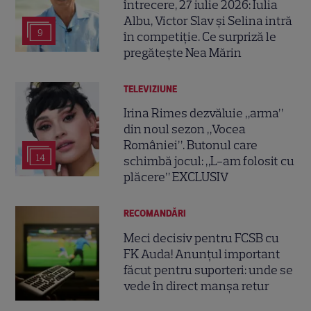
întrecere, 27 iulie 2026: Iulia
Albu, Victor Slav și Selina intră
9
în competiție. Ce surpriză le
pregătește Nea Mărin
TELEVIZIUNE
Irina Rimes dezvăluie „arma”
din noul sezon „Vocea
României”. Butonul care
14
schimbă jocul: „L-am folosit cu
plăcere” EXCLUSIV
RECOMANDĂRI
Meci decisiv pentru FCSB cu
FK Auda! Anunțul important
făcut pentru suporteri: unde se
vede în direct manșa retur