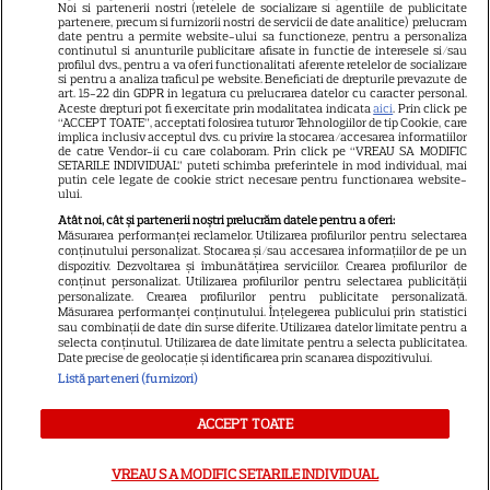
Noi si partenerii nostri (retelele de socializare si agentiile de publicitate
Avantaje
partenere, precum si furnizorii nostri de servicii de date analitice) prelucram
date pentru a permite website-ului sa functioneze, pentru a personaliza
Elle
continutul si anunturile publicitare afisate in functie de interesele si/sau
profilul dvs., pentru a va oferi functionalitati aferente retelelor de socializare
Unica
si pentru a analiza traficul pe website. Beneficiati de drepturile prevazute de
art. 15-22 din GDPR in legatura cu prelucrarea datelor cu caracter personal.
Retete practice
Aceste drepturi pot fi exercitate prin modalitatea indicata
aici
. Prin click pe
“ACCEPT TOATE”, acceptati folosirea tuturor Tehnologiilor de tip Cookie, care
implica inclusiv acceptul dvs. cu privire la stocarea/accesarea informatiilor
de catre Vendor-ii cu care colaboram. Prin click pe “VREAU SA MODIFIC
SETARILE INDIVIDUAL” puteti schimba preferintele in mod individual, mai
URMĂREȘTE-NE PE
putin cele legate de cookie strict necesare pentru functionarea website-
ului.
Atât noi, cât și partenerii noștri prelucrăm datele pentru a oferi:
Măsurarea performanței reclamelor. Utilizarea profilurilor pentru selectarea
conținutului personalizat. Stocarea și/sau accesarea informațiilor de pe un
dispozitiv. Dezvoltarea și îmbunătățirea serviciilor. Crearea profilurilor de
conținut personalizat. Utilizarea profilurilor pentru selectarea publicității
Copyright
2026
Ringier Romania – Toate Drepturile rezervate
personalizate. Crearea profilurilor pentru publicitate personalizată.
Măsurarea performanței conținutului. Înțelegerea publicului prin statistici
sau combinații de date din surse diferite. Utilizarea datelor limitate pentru a
selecta conținutul. Utilizarea de date limitate pentru a selecta publicitatea.
Date precise de geolocație și identificarea prin scanarea dispozitivului.
Listă parteneri (furnizori)
Pariază responsabil! Decizia ONJN nr. 821/25.09.2025.
Jocurile de noroc sunt interzise minorilor.
ACCEPT TOATE
VREAU SA MODIFIC SETARILE INDIVIDUAL