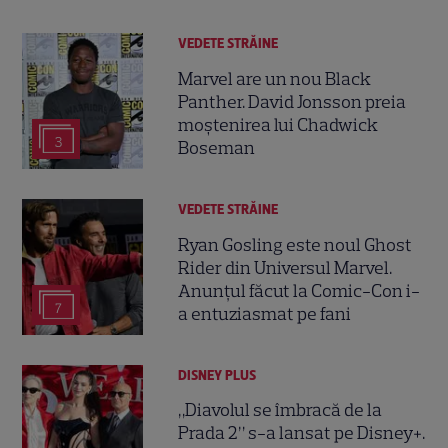
VEDETE STRĂINE
Marvel are un nou Black
Panther. David Jonsson preia
moștenirea lui Chadwick
3
Boseman
VEDETE STRĂINE
Ryan Gosling este noul Ghost
Rider din Universul Marvel.
Anunțul făcut la Comic-Con i-
7
a entuziasmat pe fani
DISNEY PLUS
„Diavolul se îmbracă de la
Prada 2” s-a lansat pe Disney+.