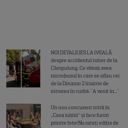
NOI DETALII IES LA IVEALĂ
despre accidentul rutier de la
Câmpulung. Ce viteză avea
microbuzul în care se aflau cei
de la Dinamo 2 înainte de
intrarea în curbă: "A venit în..."
Un nou concurent intră în
„Casa iubirii” și face furori
printre fete! Nu ratați ediția de