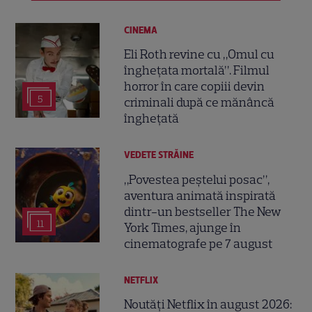
CINEMA
Eli Roth revine cu „Omul cu
înghețata mortală”. Filmul
horror în care copiii devin
5
criminali după ce mănâncă
înghețată
VEDETE STRĂINE
„Povestea peștelui posac”,
aventura animată inspirată
dintr-un bestseller The New
11
York Times, ajunge în
cinematografe pe 7 august
NETFLIX
Noutăți Netflix în august 2026: