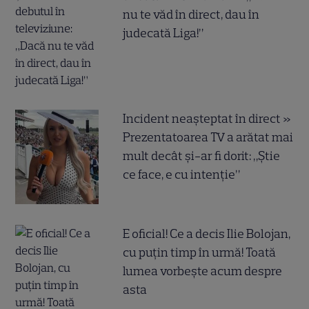
nu te văd în direct, dau în
judecată Liga!”
Incident neașteptat în direct »
Prezentatoarea TV a arătat mai
mult decât și-ar fi dorit: „Știe
ce face, e cu intenție”
E oficial! Ce a decis Ilie Bolojan,
cu puțin timp în urmă! Toată
lumea vorbește acum despre
asta