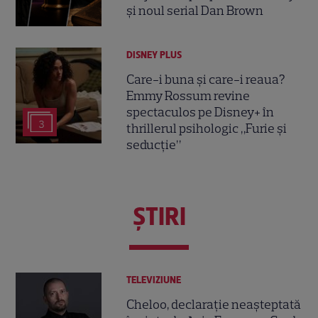
și noul serial Dan Brown
DISNEY PLUS
Care-i buna și care-i reaua?
Emmy Rossum revine
spectaculos pe Disney+ în
3
thrillerul psihologic „Furie și
seducție”
ŞTIRI
TELEVIZIUNE
Cheloo, declarație neașteptată