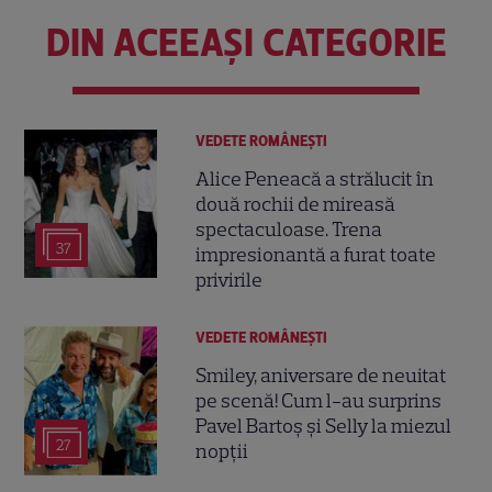
DIN ACEEAȘI CATEGORIE
VEDETE ROMÂNEŞTI
Alice Peneacă a strălucit în
două rochii de mireasă
spectaculoase. Trena
37
impresionantă a furat toate
privirile
VEDETE ROMÂNEŞTI
Smiley, aniversare de neuitat
pe scenă! Cum l-au surprins
Pavel Bartoș și Selly la miezul
27
nopții