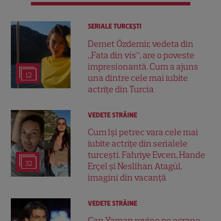
SERIALE TURCEŞTI
Demet Özdemir, vedeta din
„Fata din vis”, are o poveste
impresionantă. Cum a ajuns
12
una dintre cele mai iubite
actrițe din Turcia
VEDETE STRĂINE
Cum își petrec vara cele mai
iubite actrițe din serialele
turcești. Fahriye Evcen, Hande
32
Erçel și Neslihan Atagül,
imagini din vacanță
VEDETE STRĂINE
Can Yaman revine pe ecrane