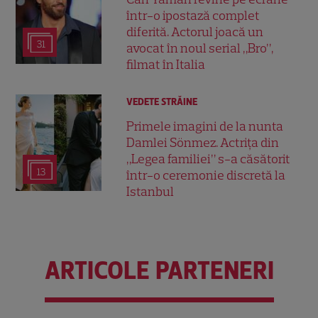
într-o ipostază complet
diferită. Actorul joacă un
31
avocat în noul serial „Bro”,
filmat în Italia
VEDETE STRĂINE
Primele imagini de la nunta
Damlei Sönmez. Actrița din
„Legea familiei” s-a căsătorit
13
într-o ceremonie discretă la
Istanbul
ARTICOLE PARTENERI