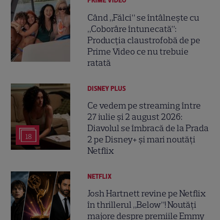
PRIME VIDEO
Când „Fălci” se întâlnește cu
„Coborâre întunecată”:
Producția claustrofobă de pe
Prime Video ce nu trebuie
ratată
DISNEY PLUS
Ce vedem pe streaming între
27 iulie și 2 august 2026:
Diavolul se îmbracă de la Prada
18
2 pe Disney+ și mari noutăți
Netflix
NETFLIX
Josh Hartnett revine pe Netflix
în thrillerul „Below”! Noutăți
majore despre premiile Emmy