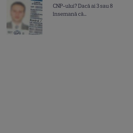
CNP-ului? Dacă ai 3 sau 8
însemană că...