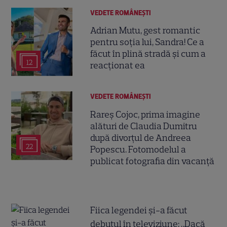
VEDETE ROMÂNEŞTI
Adrian Mutu, gest romantic
pentru soția lui, Sandra! Ce a
făcut în plină stradă și cum a
12
reacționat ea
VEDETE ROMÂNEŞTI
Rareș Cojoc, prima imagine
alături de Claudia Dumitru
după divorțul de Andreea
22
Popescu. Fotomodelul a
publicat fotografia din vacanță
Fiica legendei și-a făcut
debutul în televiziune: „Dacă