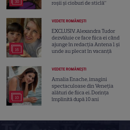
30
roșii și cioburi de sticlă”
VEDETE ROMÂNEŞTI
EXCLUSIV. Alexandra Tudor
dezvăluie ce face fiica ei când
ajunge în redacția Antena 1 și
16
unde au plecat în vacanță
VEDETE ROMÂNEŞTI
Amalia Enache, imagini
spectaculoase din Veneția
alături de fiica ei. Dorința
10
împlinită după 10 ani