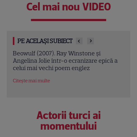
Cel mai nou VIDEO
PE ACELAȘI SUBIECT
Jack Ryan: Agentul din umbră (2014).
Avia
ă a
Chris Pine și Kevin Costner, într-o cursă
lui 
contra cronometru pentru salvarea
de î
economiei americane
Citeș
Citește mai multe
Actorii turci ai
momentului