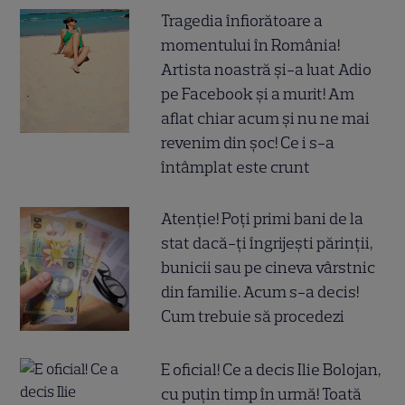
Tragedia înfiorătoare a
momentului în România!
Artista noastră și-a luat Adio
pe Facebook și a murit! Am
aflat chiar acum și nu ne mai
revenim din șoc! Ce i s-a
întâmplat este crunt
Atenție! Poți primi bani de la
stat dacă-ți îngrijești părinții,
bunicii sau pe cineva vârstnic
din familie. Acum s-a decis!
Cum trebuie să procedezi
E oficial! Ce a decis Ilie Bolojan,
cu puțin timp în urmă! Toată