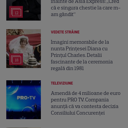
înainte de Asia Express: „Cred
că e singura chestie la care m-
12
am gândit”
VEDETE STRĂINE
Imagini memorabile de la
nunta Prințesei Diana cu
Prințul Charles. Detalii
18
fascinante de la ceremonia
regală din 1981
TELEVIZIUNE
Amendă de 4 milioane de euro
pentru PRO TV. Compania
anunță că va contesta decizia
Consiliului Concurenței