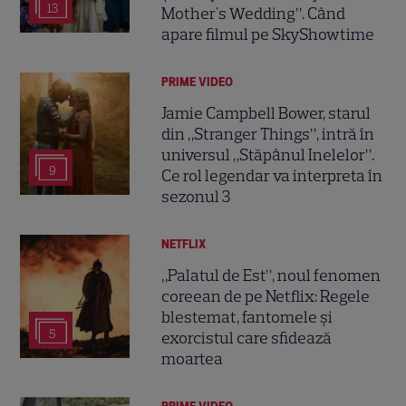
13
Mother's Wedding”. Când
apare filmul pe SkyShowtime
PRIME VIDEO
Jamie Campbell Bower, starul
din „Stranger Things”, intră în
universul „Stăpânul Inelelor”.
9
Ce rol legendar va interpreta în
sezonul 3
NETFLIX
„Palatul de Est”, noul fenomen
coreean de pe Netflix: Regele
blestemat, fantomele și
5
exorcistul care sfidează
moartea