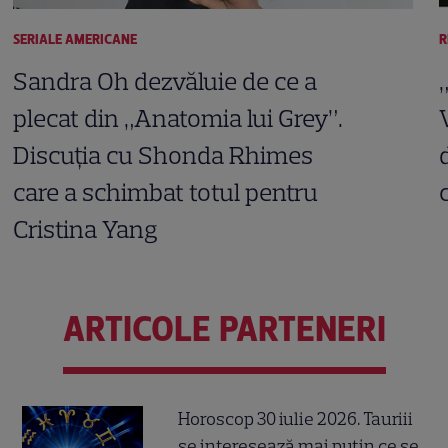
SERIALE AMERICANE
R
Sandra Oh dezvăluie de ce a
plecat din „Anatomia lui Grey”.
Discuția cu Shonda Rhimes
care a schimbat totul pentru
Cristina Yang
ARTICOLE PARTENERI
Horoscop 30 iulie 2026. Tauriii
se interesează mai puțin ce se