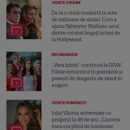
VEDETE STRĂINE
De la o viață modestă la sute
de milioane de dolari. Cum a
ajuns Sylvester Stallone unul
15
dintre cei mai bogați actori de
la Hollywood
RECOMANDĂRI
„Vara iubirii” continuă la DIVA!
Filme romantice în premieră și
povești de dragoste de văzut în
5
august
VEDETE ROMÂNEŞTI
Iulia Vântur, aniversare cu
peripeții la 46 de ani: „Camera
mea era plină de inimioare