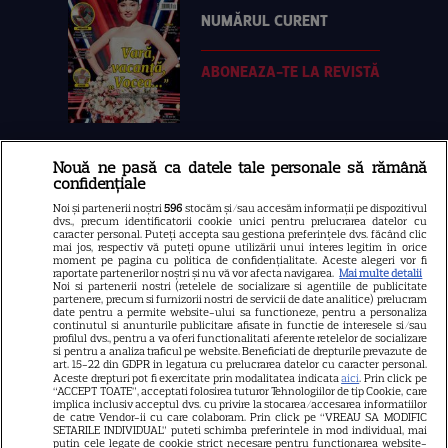
NUMĂRUL CURENT
ABONEAZA-TE LA REVISTĂ
Nouă ne pasă ca datele tale personale să rămână
Libertatea
confidențiale
Libertatea pentru femei
Noi și partenerii noștri
596
stocăm și/sau accesăm informații pe dispozitivul
dvs., precum identificatorii cookie unici pentru prelucrarea datelor cu
GSP
caracter personal. Puteți accepta sau gestiona preferințele dvs. făcând clic
mai jos, respectiv vă puteți opune utilizării unui interes legitim în orice
Știri mondene
moment pe pagina cu politica de confidențialitate. Aceste alegeri vor fi
raportate partenerilor noștri și nu vă vor afecta navigarea.
Mai multe detalii
Noi si partenerii nostri (retelele de socializare si agentiile de publicitate
Avantaje
partenere, precum si furnizorii nostri de servicii de date analitice) prelucram
date pentru a permite website-ului sa functioneze, pentru a personaliza
Elle
continutul si anunturile publicitare afisate in functie de interesele si/sau
profilul dvs., pentru a va oferi functionalitati aferente retelelor de socializare
Unica
si pentru a analiza traficul pe website. Beneficiati de drepturile prevazute de
art. 15-22 din GDPR in legatura cu prelucrarea datelor cu caracter personal.
Retete practice
Aceste drepturi pot fi exercitate prin modalitatea indicata
aici
. Prin click pe
“ACCEPT TOATE”, acceptati folosirea tuturor Tehnologiilor de tip Cookie, care
implica inclusiv acceptul dvs. cu privire la stocarea/accesarea informatiilor
de catre Vendor-ii cu care colaboram. Prin click pe “VREAU SA MODIFIC
SETARILE INDIVIDUAL” puteti schimba preferintele in mod individual, mai
URMĂREȘTE-NE PE
putin cele legate de cookie strict necesare pentru functionarea website-