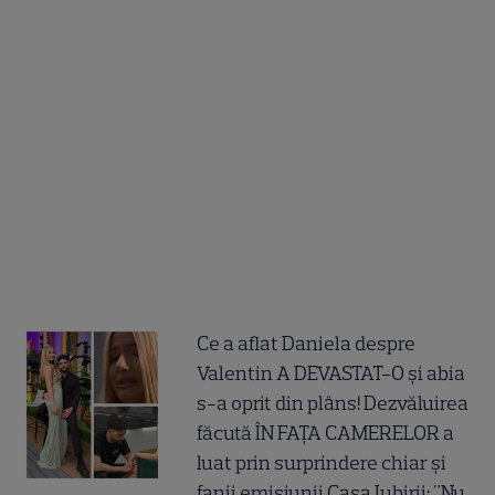
Ce a aflat Daniela despre
Valentin A DEVASTAT-O și abia
s-a oprit din plâns! Dezvăluirea
făcută ÎN FAȚA CAMERELOR a
luat prin surprindere chiar și
fanii emisiunii Casa Iubirii: "Nu