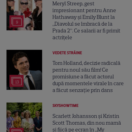
Meryl Streep, gest
impresionant pentru Anne
Hathaway și Emily Blunt la
9
„Diavolul se îmbracă de la
Prada 2”. Ce salarii ar fi primit
actrițele
VEDETE STRĂINE
Tom Holland, decizie radicală
pentru noul său film! Ce
promisiune a făcut actorul
13
după momentele virale în care
a făcut senzație prin dans
SKYSHOWTIME
Scarlett Johansson și Kristin
Scott Thomas, din nou mamă
și fiică pe ecran în „My