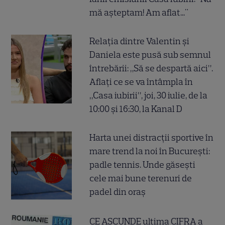
mă așteptam! Am aflat..."
Relația dintre Valentin și
Daniela este pusă sub semnul
întrebării: „Să se despartă aici”.
Aflați ce se va întâmpla în
„Casa iubirii”, joi, 30 iulie, de la
10:00 și 16:30, la Kanal D
Harta unei distracții sportive în
mare trend la noi în București:
padle tennis. Unde găsești
cele mai bune terenuri de
padel din oraș
CE ASCUNDE ultima CIFRA a