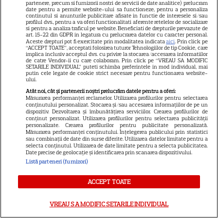
partenere, precum si furnizorii nostri de servicii de date analitice) prelucram
date pentru a permite website-ului sa functioneze, pentru a personaliza
20
continutul si anunturile publicitare afisate in functie de interesele si/sau
profilul dvs., pentru a va oferi functionalitati aferente retelelor de socializare
si pentru a analiza traficul pe website. Beneficiati de drepturile prevazute de
art. 15-22 din GDPR in legatura cu prelucrarea datelor cu caracter personal.
SERIALE AMERICANE
S
Aceste drepturi pot fi exercitate prin modalitatea indicata
aici
. Prin click pe
“ACCEPT TOATE”, acceptati folosirea tuturor Tehnologiilor de tip Cookie, care
implica inclusiv acceptul dvs. cu privire la stocarea/accesarea informatiilor
Brooks Nader readuce la viață
de catre Vendor-ii cu care colaboram. Prin click pe “VREAU SA MODIFIC
SETARILE INDIVIDUAL” puteti schimba preferintele in mod individual, mai
putin cele legate de cookie strict necesare pentru functionarea website-
costumul iconic din
ului.
Atât noi, cât și partenerii noștri prelucrăm datele pentru a oferi:
„Baywatch”. Primele imagini de
Măsurarea performanței reclamelor. Utilizarea profilurilor pentru selectarea
conținutului personalizat. Stocarea și/sau accesarea informațiilor de pe un
dispozitiv. Dezvoltarea și îmbunătățirea serviciilor. Crearea profilurilor de
la filmări
conținut personalizat. Utilizarea profilurilor pentru selectarea publicității
personalizate. Crearea profilurilor pentru publicitate personalizată.
Măsurarea performanței conținutului. Înțelegerea publicului prin statistici
sau combinații de date din surse diferite. Utilizarea datelor limitate pentru a
selecta conținutul. Utilizarea de date limitate pentru a selecta publicitatea.
Date precise de geolocație și identificarea prin scanarea dispozitivului.
Listă parteneri (furnizori)
ARTICOLE PARTENERI
ACCEPT TOATE
VREAU SA MODIFIC SETARILE INDIVIDUAL