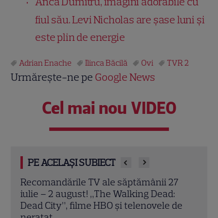
Anca Dumitru, imagini adorabile cu
fiul său. Levi Nicholas are șase luni și
este plin de energie
Adrian Enache
Ilinca Băcilă
Ovi
TVR 2
Urmărește-ne pe
Google News
Cel mai nou VIDEO
PE ACELAȘI SUBIECT
7
Poftiți pe la noi – Poftiți la întrecere, 27
Irin
iulie 2026: Iulia Albu, Victor Slav și Selina
sezo
de
intră în competiție. Ce surpriză le
schi
pregătește Nea Mărin
EXC