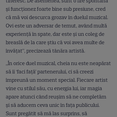
tineresc. De asemenea, sunt o fire spontană
şi funcţionez foarte bine sub presiune, cred
că mă voi descurca grozav în duelul muzical.
Ovi este un adversar de temut, având multă
experienţă în spate, dar este şi un coleg de
breaslă de la care ştiu că voi avea multe de
învăţat”, precizează tânăra artistă.
„În orice duel muzical, cheia nu este neapărat
să îi ‘faci față’ partenerului, ci să creezi
împreună un moment special. Fiecare artist
vine cu stilul său, cu energia lui, iar magia
apare atunci când reușim să ne completăm
și să aducem ceva unic în fața publicului.
Sunt pregătit să mă las surprins, să