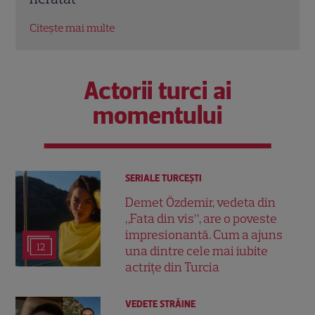
Citește mai multe
Citeș
Actorii turci ai
momentului
SERIALE TURCEŞTI
Demet Özdemir, vedeta din
„Fata din vis”, are o poveste
impresionantă. Cum a ajuns
12
una dintre cele mai iubite
actrițe din Turcia
VEDETE STRĂINE