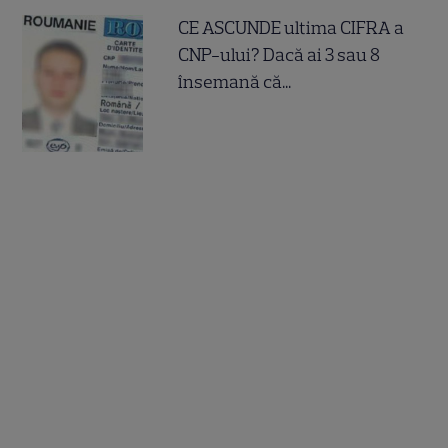
CE ASCUNDE ultima CIFRA a
CNP-ului? Dacă ai 3 sau 8
însemană că...