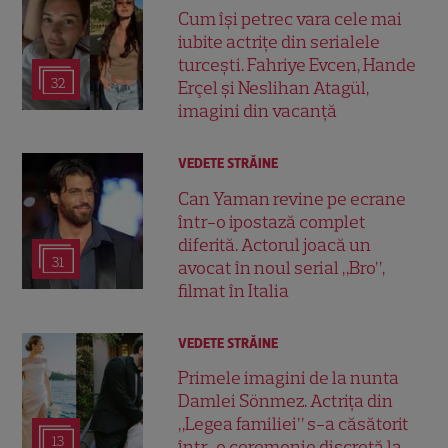
Cum își petrec vara cele mai
iubite actrițe din serialele
turcești. Fahriye Evcen, Hande
32
Erçel și Neslihan Atagül,
imagini din vacanță
VEDETE STRĂINE
Can Yaman revine pe ecrane
într-o ipostază complet
diferită. Actorul joacă un
31
avocat în noul serial „Bro”,
filmat în Italia
VEDETE STRĂINE
Primele imagini de la nunta
Damlei Sönmez. Actrița din
„Legea familiei” s-a căsătorit
13
într-o ceremonie discretă la