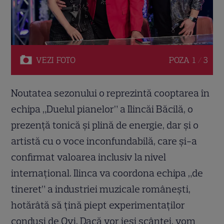
VEZI
FOTO
POZA
1 / 3
Noutatea sezonului o reprezintă cooptarea în
echipa „Duelul pianelor” a Ilincăi Băcilă, o
prezenţă tonică şi plină de energie, dar şi o
artistă cu o voce inconfundabilă, care şi-a
confirmat valoarea inclusiv la nivel
internaţional. Ilinca va coordona echipa „de
tineret” a industriei muzicale româneşti,
hotărâtă să ţină piept experimentaţilor
conduşi de Ovi. Dacă vor ieşi scântei, vom