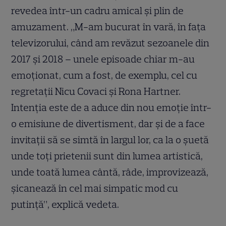
revedea într-un cadru amical şi plin de
amuzament. „M-am bucurat în vară, în faţa
televizorului, când am revăzut sezoanele din
2017 şi 2018 – unele episoade chiar m-au
emoţionat, cum a fost, de exemplu, cel cu
regretaţii Nicu Covaci şi Rona Hartner.
Intenţia este de a aduce din nou emoţie într-
o emisiune de divertisment, dar şi de a face
invitaţii să se simtă în largul lor, ca la o şuetă
unde toţi prietenii sunt din lumea artistică,
unde toată lumea cântă, râde, improvizează,
şicanează în cel mai simpatic mod cu
putinţă”, explică vedeta.