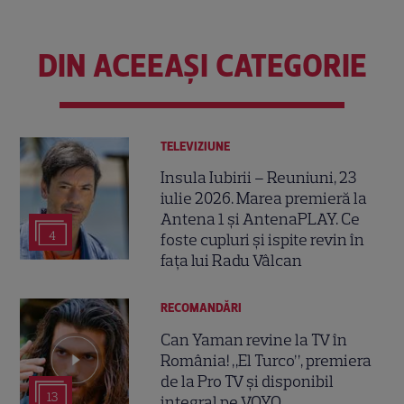
DIN ACEEAȘI CATEGORIE
TELEVIZIUNE
Insula Iubirii – Reuniuni, 23
iulie 2026. Marea premieră la
Antena 1 și AntenaPLAY. Ce
4
foste cupluri și ispite revin în
fața lui Radu Vâlcan
RECOMANDĂRI
Can Yaman revine la TV în
România! „El Turco”, premiera
de la Pro TV și disponibil
13
integral pe VOYO