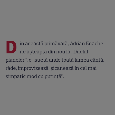
D
in această primăvară, Adrian Enache
ne aşteaptă din nou la „Duelul
pianelor”, o „şuetă unde toată lumea cântă,
râde, improvizează, şicanează în cel mai
simpatic mod cu putinţă”.