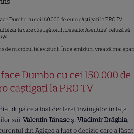
rins
face Dumbo cu cei 150.000 de euro câștigați la PRO TV
ul bizar la care câștigătorul „Desafio: Aventura” refuză să
nțe
ns de microbul televiziunii: În ce emisiuni vrea să mai apar
 face Dumbo cu cei 150.000 de
ro câștigați la PRO TV
iat după ce a fost declarat învingător în fața
lilor săi,
Valentin Tănase
și
Vladimir Drăghia
,
urentul din Agigea a luat o decizie care a lăsat