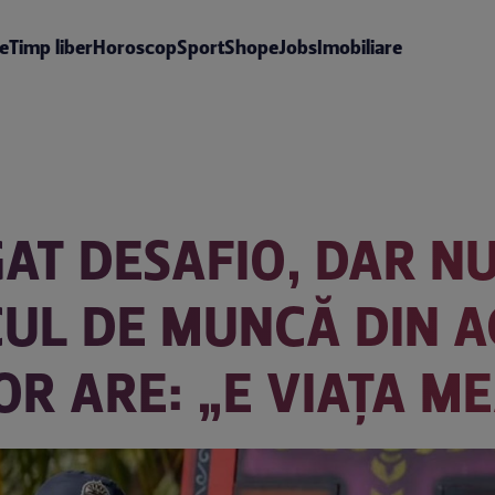
te
Timp liber
Horoscop
Sport
Shop
eJobs
Imobiliare
AT DESAFIO, DAR N
UL DE MUNCĂ DIN A
OR ARE: „E VIAȚA M