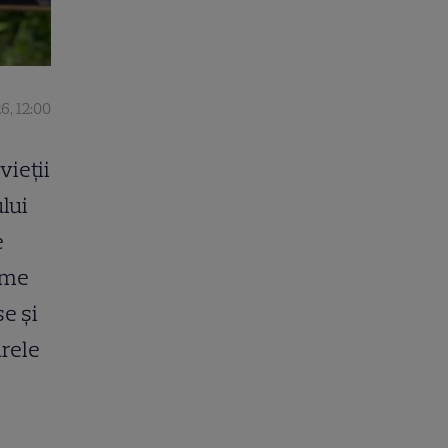
6, 12:00
vieții
lui
e
nume
e și
arele