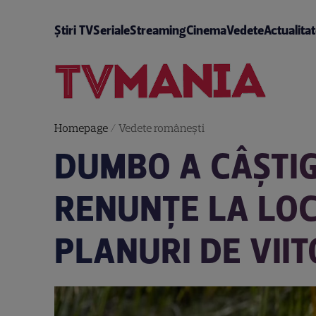
Știri TV
Seriale
Streaming
Cinema
Vedete
Actualita
Homepage
/
Vedete româneşti
DUMBO A CÂȘTIG
RENUNȚE LA LOC
PLANURI DE VIIT