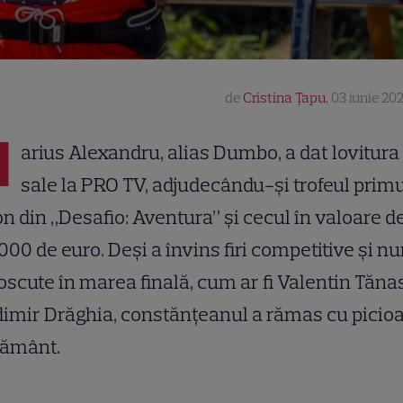
de
Cristina Țapu
,
03 iunie 202
M
arius Alexandru, alias Dumbo, a dat lovitura 
sale la PRO TV, adjudecându-și trofeul primu
n din „Desafio: Aventura” și cecul în valoare d
000 de euro. Deși a învins firi competitive și 
scute în marea finală, cum ar fi Valentin Tănas
imir Drăghia, constănțeanul a rămas cu picio
pământ.