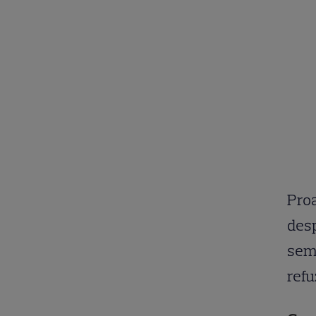
Proa
desp
semi
refu