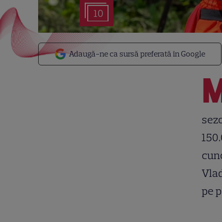
10
Adaugă-ne ca sursă preferată în Google
sezo
150.
cuno
Vlad
pe 