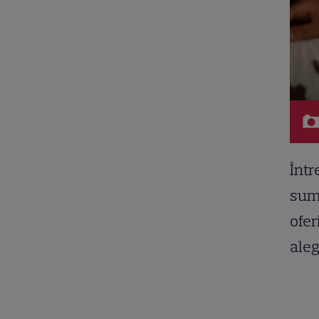
Într
sumă
ofer
aleg