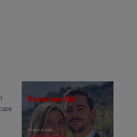
n
Recomandări
 care
Vedete străine