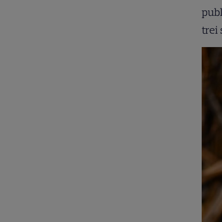
publ
trei