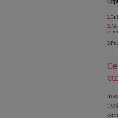
Cup
1
Ce 
2
Job
renu
3
Pri
Ce
eu
Imed
riva
conc