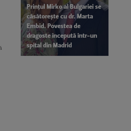
Prințul Mirko al Bulgariei se
căsătorește cu dr. Marta
Embid. Povestea de
dragoste începută într-un
spital din Madrid
ă