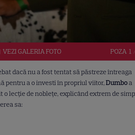
VEZI
GALERIA
FOTO
POZA
1 
ebat dacă nu a fost tentat să păstreze întreaga
 pentru a o investi în propriul viitor,
Dumbo
a
it o lecție de noblețe, explicând extrem de sim
erea sa: