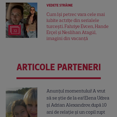
VEDETE STRĂINE
Cum își petrec vara cele mai
iubite actrițe din serialele
turcești. Fahriye Evcen, Hande
32
Erçel și Neslihan Atagül,
imagini din vacanță
ARTICOLE PARTENERI
Anunțul momentului! A vrut
să se știe de la ea! Elena Udrea
și Adrian Alexandrov, după 10
ani de relație și un copil rupt