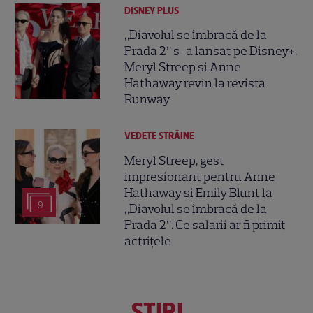
DISNEY PLUS
„Diavolul se îmbracă de la
Prada 2” s-a lansat pe Disney+.
Meryl Streep și Anne
Hathaway revin la revista
Runway
VEDETE STRĂINE
Meryl Streep, gest
impresionant pentru Anne
Hathaway și Emily Blunt la
9
„Diavolul se îmbracă de la
Prada 2”. Ce salarii ar fi primit
actrițele
ŞTIRI