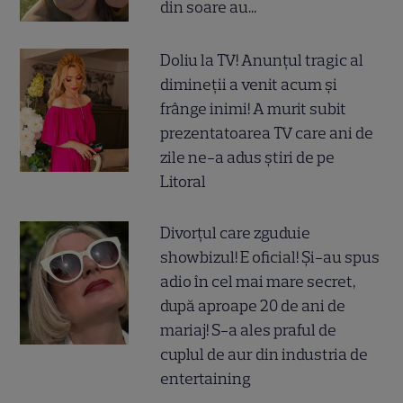
din soare au...
Doliu la TV! Anunțul tragic al
dimineții a venit acum și
frânge inimi! A murit subit
prezentatoarea TV care ani de
zile ne-a adus știri de pe
Litoral
Divorțul care zguduie
showbizul! E oficial! Și-au spus
adio în cel mai mare secret,
după aproape 20 de ani de
mariaj! S-a ales praful de
cuplul de aur din industria de
entertaining