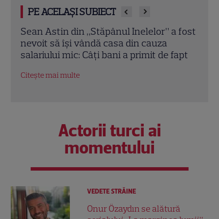
PE ACELAȘI SUBIECT
 fost
Elon Musk, atac la adresa regizorului
Marv
premiat cu Oscar care a realizat
Jons
apt
documentarul despre viața sa. Filmul are
Bos
232 de minute
Citeș
Citește mai multe
Actorii turci ai
momentului
VEDETE STRĂINE
Onur Özaydın se alătură