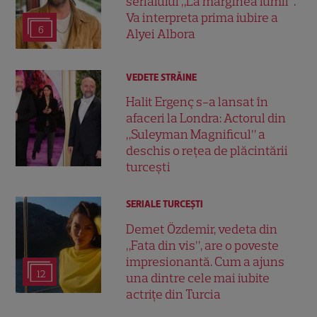
serialului „La marginea lumii”.
Va interpreta prima iubire a
6
Alyei Albora
VEDETE STRĂINE
Halit Ergenç s-a lansat în
afaceri la Londra: Actorul din
„Suleyman Magnificul” a
deschis o rețea de plăcintării
turcești
SERIALE TURCEŞTI
Demet Özdemir, vedeta din
„Fata din vis”, are o poveste
impresionantă. Cum a ajuns
12
una dintre cele mai iubite
actrițe din Turcia