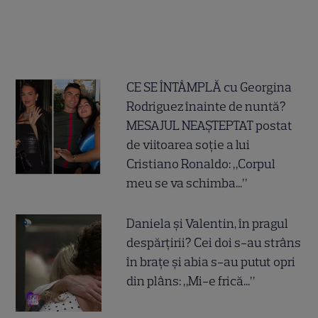
CE SE ÎNTÂMPLĂ cu Georgina
Rodriguez înainte de nuntă?
MESAJUL NEAȘTEPTAT postat
de viitoarea soție a lui
Cristiano Ronaldo: „Corpul
meu se va schimba...”
Daniela și Valentin, în pragul
despărțirii? Cei doi s-au strâns
în brațe și abia s-au putut opri
din plâns: „Mi-e frică...”