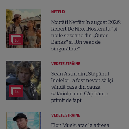
NETFLIX
Noutăți Netflix în august 2026:
Robert De Niro, „Nosferatu” și
noile sezoane din „Outer
16
Banks” și „Un veac de
singurătate”
VEDETE STRĂINE
Sean Astin din „Stăpânul
Inelelor” a fost nevoit să își
vândă casa din cauza
14
salariului mic: Câți bani a
primit de fapt
VEDETE STRĂINE
Elon Musk, atac la adresa