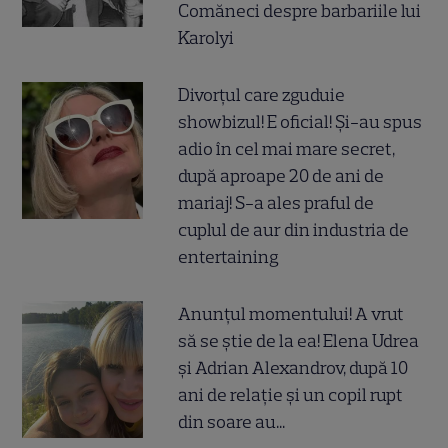
Comăneci despre barbariile lui
Karolyi
Divorțul care zguduie
showbizul! E oficial! Și-au spus
adio în cel mai mare secret,
după aproape 20 de ani de
mariaj! S-a ales praful de
cuplul de aur din industria de
entertaining
Anunțul momentului! A vrut
să se știe de la ea! Elena Udrea
și Adrian Alexandrov, după 10
ani de relație și un copil rupt
din soare au...