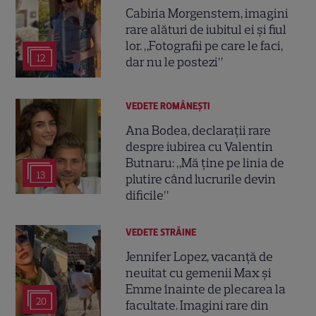
Cabiria Morgenstern, imagini
rare alături de iubitul ei și fiul
lor. „Fotografii pe care le faci,
12
dar nu le postezi”
VEDETE ROMÂNEŞTI
Ana Bodea, declarații rare
despre iubirea cu Valentin
Butnaru: „Mă ține pe linia de
13
plutire când lucrurile devin
dificile”
VEDETE STRĂINE
Jennifer Lopez, vacanță de
neuitat cu gemenii Max și
Emme înainte de plecarea la
20
facultate. Imagini rare din