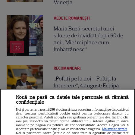
Veneția
VEDETE ROMÂNEŞTI
Maria Buză, secretul unei
siluete de invidiat după 50 de
ani: „Mie îmi place cum
25
îmbătrânesc”
RECOMANDĂRI
„Poftiți pe la noi – Poftiți la
întrecere”, 4 august: Echipa
roșie vrea revanșa după
Nouă ne pasă ca datele tale personale să rămână
4
victoria adversarilor. Ce probă îi
confidențiale
așteaptă pe concurenți
Noi și partenerii noștri
596
stocăm și/sau accesăm informații pe dispozitivul
dvs., precum identificatorii cookie unici pentru prelucrarea datelor cu
caracter personal. Puteți accepta sau gestiona preferințele dvs. făcând clic
mai jos, respectiv vă puteți opune utilizării unui interes legitim în orice
VEDETE ROMÂNEŞTI
moment pe pagina cu politica de confidențialitate. Aceste alegeri vor fi
raportate partenerilor noștri și nu vă vor afecta navigarea.
Mai multe detalii
Alina Pușcău, fosta
Noi si partenerii nostri (retelele de socializare si agentiile de publicitate