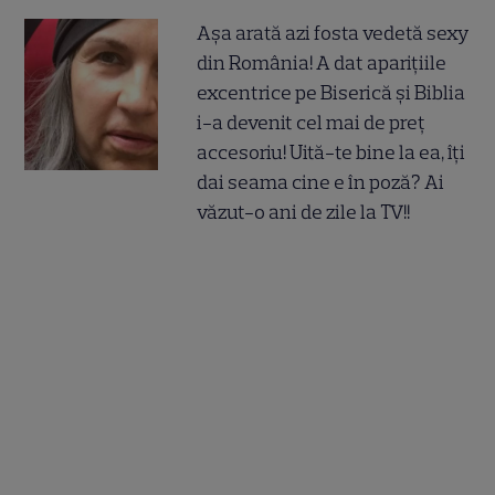
Așa arată azi fosta vedetă sexy
din România! A dat aparițiile
excentrice pe Biserică și Biblia
i-a devenit cel mai de preț
accesoriu! Uită-te bine la ea, îți
dai seama cine e în poză? Ai
văzut-o ani de zile la TV!!