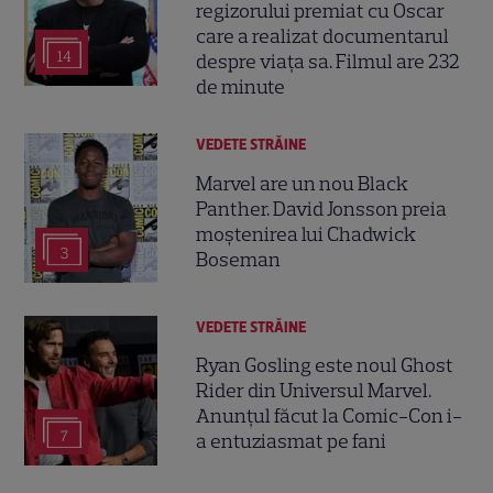
regizorului premiat cu Oscar
care a realizat documentarul
14
despre viața sa. Filmul are 232
de minute
VEDETE STRĂINE
Marvel are un nou Black
Panther. David Jonsson preia
moștenirea lui Chadwick
3
Boseman
VEDETE STRĂINE
Ryan Gosling este noul Ghost
Rider din Universul Marvel.
Anunțul făcut la Comic-Con i-
7
a entuziasmat pe fani