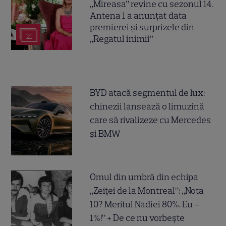
„Mireasa” revine cu sezonul 14.
Antena 1 a anunțat data
premierei și surprizele din
21
„Regatul inimii”
BYD atacă segmentul de lux:
chinezii lansează o limuzină
care să rivalizeze cu Mercedes
și BMW
Omul din umbră din echipa
„Zeiței de la Montreal”: „Nota
10? Meritul Nadiei 80%. Eu –
1%!” + De ce nu vorbește