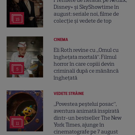
Premiere de neratat pe Netflix,
Disney+ și SkyShowtime în
august: seriale noi, filme de
15
colecție și vedete de top
CINEMA
Eli Roth revine cu „Omul cu
înghețata mortală”. Filmul
horror în care copiii devin
5
criminali după ce mănâncă
înghețată
VEDETE STRĂINE
„Povestea peștelui posac”,
aventura animată inspirată
dintr-un bestseller The New
11
York Times, ajunge în
cinematografe pe 7 august