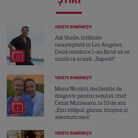
VEDETE ROMÂNEŞTI
Adi Vasile, întâlnire
neașteptată în Los Angeles.
Două românce l-au făcut să se
12
simtă ca acasă: „Superb!”
VEDETE ROMÂNEŞTI
Mona Nicolici, declarație de
dragoste pentru soțul ei, chef
Cezar Munteanu, la 53 de ani:
3
„Ești stâlpul, gluma, liniștea și
aventura mea”
VEDETE ROMÂNEŞTI