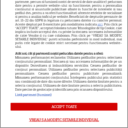
partenere, precum si furnizorii nostri de servicii de date analitice) prelucram
concurentă de la „Asia
date pentru a permite website-ului sa functioneze, pentru a personaliza
continutul si anunturile publicitare afisate in functie de interesele si/sau
Express”, a făcut o dezvăluire
profilul dvs., pentru a va oferi functionalitati aferente retelelor de socializare
21
dureroasă despre starea sa de
si pentru a analiza traficul pe website. Beneficiati de drepturile prevazute de
art. 15-22 din GDPR in legatura cu prelucrarea datelor cu caracter personal.
sănătate. Mesajul transmis
Aceste drepturi pot fi exercitate prin modalitatea indicata
aici
. Prin click pe
“ACCEPT TOATE”, acceptati folosirea tuturor Tehnologiilor de tip Cookie, care
fanilor
implica inclusiv acceptul dvs. cu privire la stocarea/accesarea informatiilor
de catre Vendor-ii cu care colaboram. Prin click pe “VREAU SA MODIFIC
SETARILE INDIVIDUAL” puteti schimba preferintele in mod individual, mai
putin cele legate de cookie strict necesare pentru functionarea website-
ului.
Atât noi, cât și partenerii noștri prelucrăm datele pentru a oferi:
Măsurarea performanței reclamelor. Utilizarea profilurilor pentru selectarea
conținutului personalizat. Stocarea și/sau accesarea informațiilor de pe un
dispozitiv. Dezvoltarea și îmbunătățirea serviciilor. Crearea profilurilor de
conținut personalizat. Utilizarea profilurilor pentru selectarea publicității
personalizate. Crearea profilurilor pentru publicitate personalizată.
Măsurarea performanței conținutului. Înțelegerea publicului prin statistici
sau combinații de date din surse diferite. Utilizarea datelor limitate pentru a
selecta conținutul. Utilizarea de date limitate pentru a selecta publicitatea.
Date precise de geolocație și identificarea prin scanarea dispozitivului.
Despre Tvmania
Listă parteneri (furnizori)
Contact
ACCEPT TOATE
Contacte televiziuni
Abonamente
VREAU SA MODIFIC SETARILE INDIVIDUAL