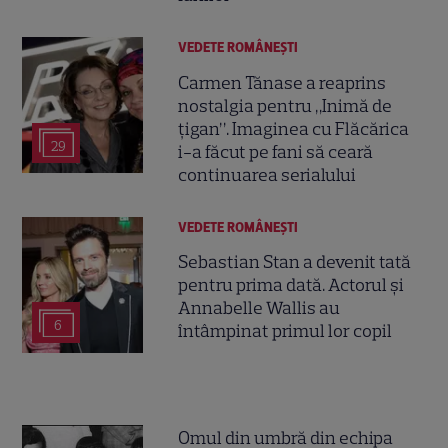
VEDETE ROMÂNEŞTI
Carmen Tănase a reaprins
nostalgia pentru „Inimă de
țigan”. Imaginea cu Flăcărica
29
i-a făcut pe fani să ceară
continuarea serialului
VEDETE ROMÂNEŞTI
Sebastian Stan a devenit tată
pentru prima dată. Actorul și
Annabelle Wallis au
6
întâmpinat primul lor copil
Omul din umbră din echipa