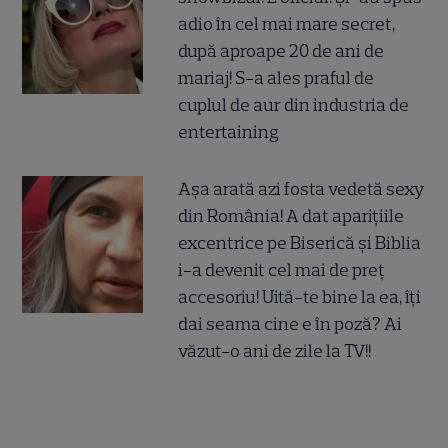
adio în cel mai mare secret,
după aproape 20 de ani de
mariaj! S-a ales praful de
cuplul de aur din industria de
entertaining
Așa arată azi fosta vedetă sexy
din România! A dat aparițiile
excentrice pe Biserică și Biblia
i-a devenit cel mai de preț
accesoriu! Uită-te bine la ea, îți
dai seama cine e în poză? Ai
văzut-o ani de zile la TV!!