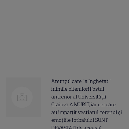
Anunțul care "a înghețat"
inimile oltenilor! Fostul
antrenor al Universității
Craiova A MURIT, iar cei care
au împărțit vestiarul, terenul și
emoțiile fotbalului SUNT
DEVASTAȚI de această