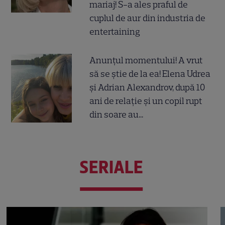
mariaj! S-a ales praful de
cuplul de aur din industria de
entertaining
Anunțul momentului! A vrut
să se știe de la ea! Elena Udrea
și Adrian Alexandrov, după 10
ani de relație și un copil rupt
din soare au...
SERIALE