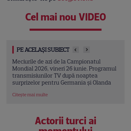
Cel mai nou VIDEO
PE ACELAȘI SUBIECT
Meciurile de azi de la Campionatul
Cine
amul
Mondial 2026, joi 25 iunie. Programul
Sud 
transmisiunilor TV după noaptea istorică
în G
da
a lui Neymar
Citeș
Citește mai multe
Actorii turci ai
momentului