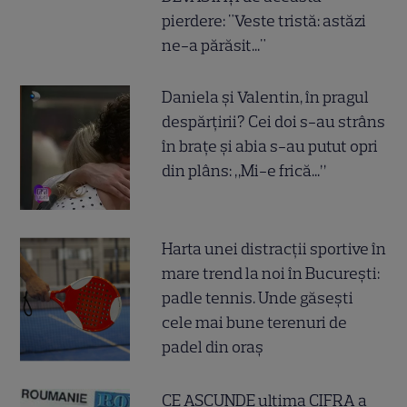
pierdere: "Veste tristă: astăzi
ne-a părăsit..."
Daniela și Valentin, în pragul
despărțirii? Cei doi s-au strâns
în brațe și abia s-au putut opri
din plâns: „Mi-e frică...”
Harta unei distracții sportive în
mare trend la noi în București:
padle tennis. Unde găsești
cele mai bune terenuri de
padel din oraș
CE ASCUNDE ultima CIFRA a