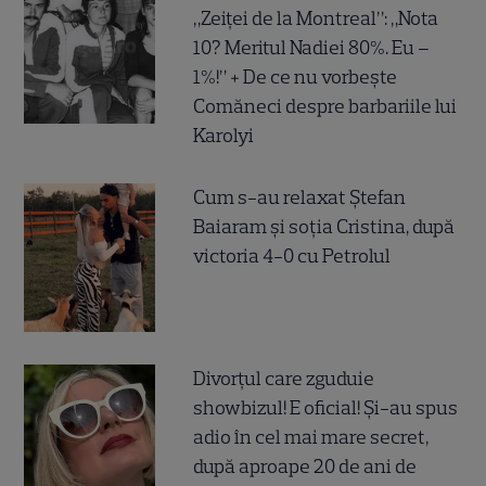
„Zeiței de la Montreal”: „Nota
10? Meritul Nadiei 80%. Eu –
1%!” + De ce nu vorbește
Comăneci despre barbariile lui
Karolyi
Cum s-au relaxat Ștefan
Baiaram și soția Cristina, după
victoria 4-0 cu Petrolul
Divorțul care zguduie
showbizul! E oficial! Și-au spus
adio în cel mai mare secret,
după aproape 20 de ani de