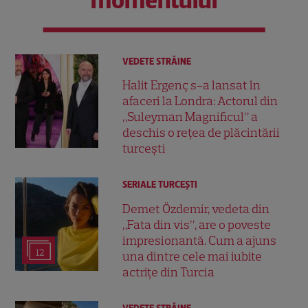
VEDETE STRĂINE
Halit Ergenç s-a lansat în
afaceri la Londra: Actorul din
„Suleyman Magnificul” a
deschis o rețea de plăcintării
turcești
SERIALE TURCEŞTI
Demet Özdemir, vedeta din
„Fata din vis”, are o poveste
impresionantă. Cum a ajuns
12
una dintre cele mai iubite
actrițe din Turcia