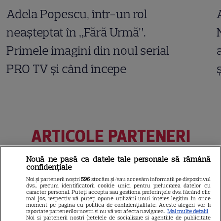
Adela Popescu, într-un rol
neașteptat în „Fără Urmă”.
Primele imagini din noul serial
PRO TV și când începe
ARTICOLE PARTENERI
Nouă ne pasă ca datele tale personale să rămână
confidențiale
Horoscop 4 august 2026.
Noi și partenerii noștri
596
stocăm și/sau accesăm informații pe dispozitivul
dvs., precum identificatorii cookie unici pentru prelucrarea datelor cu
caracter personal. Puteți accepta sau gestiona preferințele dvs. făcând clic
Capricornilor le este greu să
mai jos, respectiv vă puteți opune utilizării unui interes legitim în orice
moment pe pagina cu politica de confidențialitate. Aceste alegeri vor fi
aibă răbdare într-un context
raportate partenerilor noștri și nu vă vor afecta navigarea.
Mai multe detalii
Noi si partenerii nostri (retelele de socializare si agentiile de publicitate
atât de dinamic, dar ei știu că