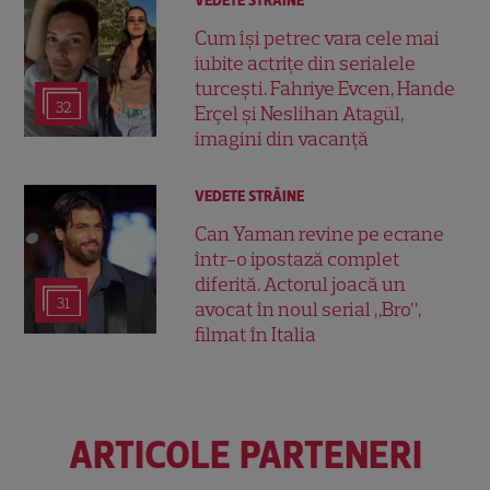
VEDETE STRĂINE
Cum își petrec vara cele mai
iubite actrițe din serialele
turcești. Fahriye Evcen, Hande
32
Erçel și Neslihan Atagül,
imagini din vacanță
VEDETE STRĂINE
Can Yaman revine pe ecrane
într-o ipostază complet
diferită. Actorul joacă un
31
avocat în noul serial „Bro”,
filmat în Italia
ARTICOLE PARTENERI