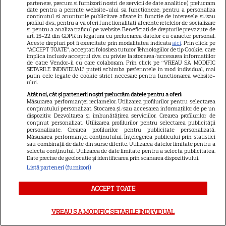
partenere, precum si furnizorii nostri de servicii de date analitice) prelucram
date pentru a permite website-ului sa functioneze, pentru a personaliza
nu se poate altfel
continutul si anunturile publicitare afisate in functie de interesele si/sau
profilul dvs., pentru a va oferi functionalitati aferente retelelor de socializare
si pentru a analiza traficul pe website. Beneficiati de drepturile prevazute de
art. 15-22 din GDPR in legatura cu prelucrarea datelor cu caracter personal.
Cine poate retrage banii din
Aceste drepturi pot fi exercitate prin modalitatea indicata
aici
. Prin click pe
“ACCEPT TOATE”, acceptati folosirea tuturor Tehnologiilor de tip Cookie, care
contul unei persoane
implica inclusiv acceptul dvs. cu privire la stocarea/accesarea informatiilor
de catre Vendor-ii cu care colaboram. Prin click pe “VREAU SA MODIFIC
decedate
SETARILE INDIVIDUAL” puteti schimba preferintele in mod individual, mai
putin cele legate de cookie strict necesare pentru functionarea website-
ului.
Atât noi, cât și partenerii noștri prelucrăm datele pentru a oferi:
Măsurarea performanței reclamelor. Utilizarea profilurilor pentru selectarea
conținutului personalizat. Stocarea și/sau accesarea informațiilor de pe un
dispozitiv. Dezvoltarea și îmbunătățirea serviciilor. Crearea profilurilor de
Cum coci vinetele la bloc, fără
conținut personalizat. Utilizarea profilurilor pentru selectarea publicității
personalizate. Crearea profilurilor pentru publicitate personalizată.
să umpli casa de fum
Măsurarea performanței conținutului. Înțelegerea publicului prin statistici
sau combinații de date din surse diferite. Utilizarea datelor limitate pentru a
selecta conținutul. Utilizarea de date limitate pentru a selecta publicitatea.
Date precise de geolocație și identificarea prin scanarea dispozitivului.
Listă parteneri (furnizori)
ACCEPT TOATE
Ce este pământul de diatomee
VREAU SA MODIFIC SETARILE INDIVIDUAL
și cum se utilizează