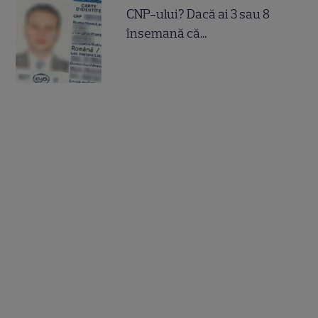
CNP-ului? Dacă ai 3 sau 8
însemană că...