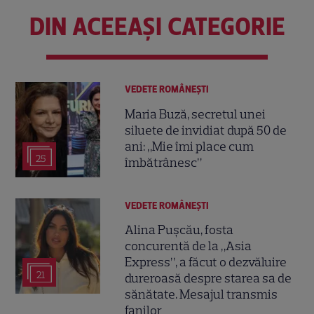
DIN ACEEAȘI CATEGORIE
VEDETE ROMÂNEŞTI
Maria Buză, secretul unei
siluete de invidiat după 50 de
ani: „Mie îmi place cum
25
îmbătrânesc”
VEDETE ROMÂNEŞTI
Alina Pușcău, fosta
concurentă de la „Asia
Express”, a făcut o dezvăluire
21
dureroasă despre starea sa de
sănătate. Mesajul transmis
fanilor