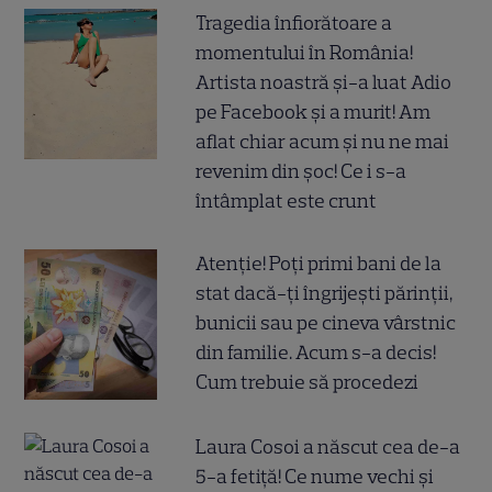
Tragedia înfiorătoare a
momentului în România!
Artista noastră și-a luat Adio
pe Facebook și a murit! Am
aflat chiar acum și nu ne mai
revenim din șoc! Ce i s-a
întâmplat este crunt
Atenție! Poți primi bani de la
stat dacă-ți îngrijești părinții,
bunicii sau pe cineva vârstnic
din familie. Acum s-a decis!
Cum trebuie să procedezi
Laura Cosoi a născut cea de-a
5-a fetiță! Ce nume vechi și