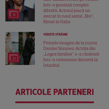
într-o ipostază complet
diferită. Actorul joacă un
31
avocat în noul serial „Bro”,
filmat în Italia
VEDETE STRĂINE
Primele imagini de la nunta
Damlei Sönmez. Actrița din
„Legea familiei” s-a căsătorit
13
într-o ceremonie discretă la
Istanbul
ARTICOLE PARTENERI