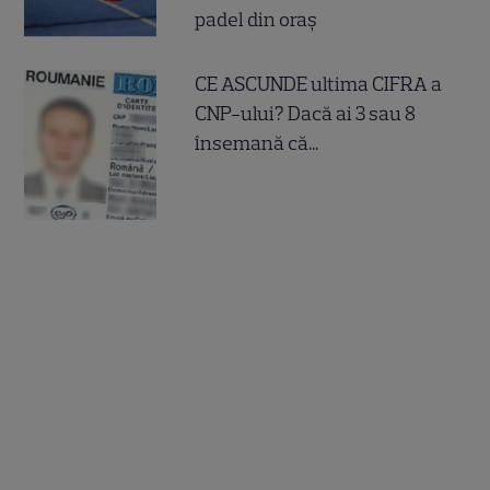
padel din oraș
CE ASCUNDE ultima CIFRA a
CNP-ului? Dacă ai 3 sau 8
însemană că...