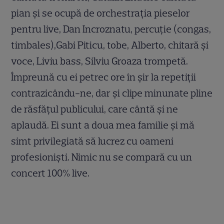
pian şi se ocupă de orchestraţia pieselor
pentru live, Dan Incroznatu, percuţie (congas,
timbales),Gabi Piticu, tobe, Alberto, chitară şi
voce, Liviu bass, Silviu Groaza trompetă.
Împreună cu ei petrec ore în şir la repetiţii
contrazicându-ne, dar şi clipe minunate pline
de răsfăţul publicului, care cântă şi ne
aplaudă. Ei sunt a doua mea familie şi mă
simt privilegiată să lucrez cu oameni
profesionişti. Nimic nu se compară cu un
concert 100% live.