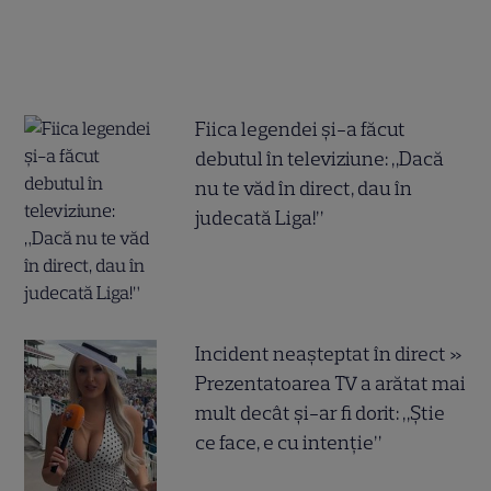
Fiica legendei și-a făcut
debutul în televiziune: „Dacă
nu te văd în direct, dau în
judecată Liga!”
Incident neașteptat în direct »
Prezentatoarea TV a arătat mai
mult decât și-ar fi dorit: „Știe
ce face, e cu intenție”