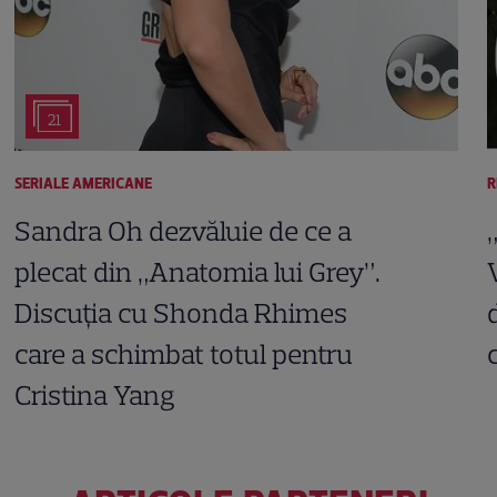
21
SERIALE AMERICANE
R
Sandra Oh dezvăluie de ce a
plecat din „Anatomia lui Grey”.
Discuția cu Shonda Rhimes
care a schimbat totul pentru
Cristina Yang