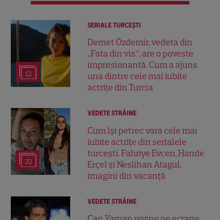
SERIALE TURCEŞTI
Demet Özdemir, vedeta din
„Fata din vis”, are o poveste
impresionantă. Cum a ajuns
12
una dintre cele mai iubite
actrițe din Turcia
VEDETE STRĂINE
Cum își petrec vara cele mai
iubite actrițe din serialele
turcești. Fahriye Evcen, Hande
32
Erçel și Neslihan Atagül,
imagini din vacanță
VEDETE STRĂINE
Can Yaman revine pe ecrane