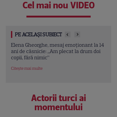
Cel mai nou VIDEO
PE ACELAȘI SUBIECT
a 14
Elena Gheorghe, mesaj categoric pentru
Elen
doi
Alexandra Căpitănescu: „Poate câștiga!”
desp
Cum arăta artista în 2009, pe scena de la
care
Moscova
EXC
Citește mai multe
Citeș
Actorii turci ai
momentului