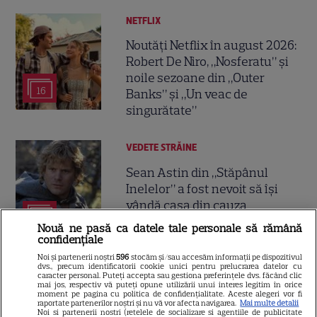
NETFLIX
Noutăți Netflix în august 2026:
Robert De Niro, „Nosferatu” și
noile sezoane din „Outer
16
Banks” și „Un veac de
singurătate”
VEDETE STRĂINE
Sean Astin din „Stăpânul
Inelelor” a fost nevoit să își
vândă casa din cauza
14
salariului mic: Câți bani a
Nouă ne pasă ca datele tale personale să rămână
primit de fapt
confidențiale
Noi și partenerii noștri
596
stocăm și/sau accesăm informații pe dispozitivul
dvs., precum identificatorii cookie unici pentru prelucrarea datelor cu
VEDETE STRĂINE
caracter personal. Puteți accepta sau gestiona preferințele dvs. făcând clic
mai jos, respectiv vă puteți opune utilizării unui interes legitim în orice
moment pe pagina cu politica de confidențialitate. Aceste alegeri vor fi
Elon Musk, atac la adresa
raportate partenerilor noștri și nu vă vor afecta navigarea.
Mai multe detalii
Noi si partenerii nostri (retelele de socializare si agentiile de publicitate
regizorului premiat cu Oscar