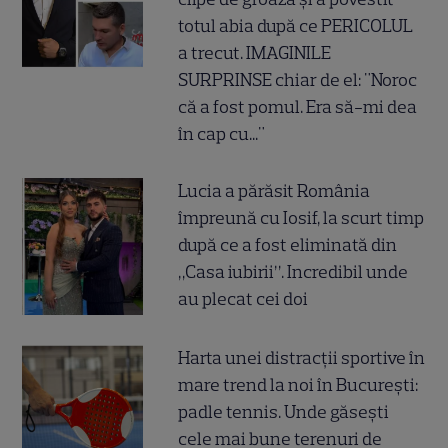
totul abia după ce PERICOLUL
a trecut. IMAGINILE
SURPRINSE chiar de el: "Noroc
că a fost pomul. Era să-mi dea
în cap cu..."
Lucia a părăsit România
împreună cu Iosif, la scurt timp
după ce a fost eliminată din
„Casa iubirii”. Incredibil unde
au plecat cei doi
Harta unei distracții sportive în
mare trend la noi în București:
padle tennis. Unde găsești
cele mai bune terenuri de