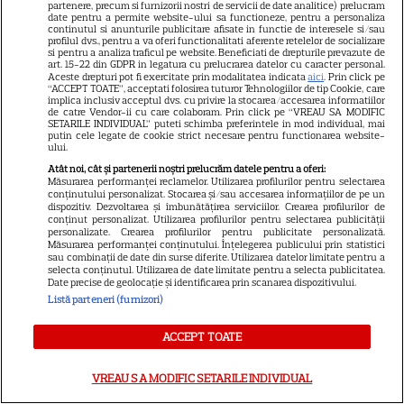
partenere, precum si furnizorii nostri de servicii de date analitice) prelucram
care a realizat documentarul
date pentru a permite website-ului sa functioneze, pentru a personaliza
continutul si anunturile publicitare afisate in functie de interesele si/sau
14
despre viața sa. Filmul are 232
profilul dvs., pentru a va oferi functionalitati aferente retelelor de socializare
si pentru a analiza traficul pe website. Beneficiati de drepturile prevazute de
de minute
art. 15-22 din GDPR in legatura cu prelucrarea datelor cu caracter personal.
Aceste drepturi pot fi exercitate prin modalitatea indicata
aici
. Prin click pe
“ACCEPT TOATE”, acceptati folosirea tuturor Tehnologiilor de tip Cookie, care
implica inclusiv acceptul dvs. cu privire la stocarea/accesarea informatiilor
VEDETE STRĂINE
de catre Vendor-ii cu care colaboram. Prin click pe “VREAU SA MODIFIC
SETARILE INDIVIDUAL” puteti schimba preferintele in mod individual, mai
putin cele legate de cookie strict necesare pentru functionarea website-
Marvel are un nou Black
ului.
Panther. David Jonsson preia
Atât noi, cât și partenerii noștri prelucrăm datele pentru a oferi:
moștenirea lui Chadwick
Măsurarea performanței reclamelor. Utilizarea profilurilor pentru selectarea
conținutului personalizat. Stocarea și/sau accesarea informațiilor de pe un
3
Boseman
dispozitiv. Dezvoltarea și îmbunătățirea serviciilor. Crearea profilurilor de
conținut personalizat. Utilizarea profilurilor pentru selectarea publicității
personalizate. Crearea profilurilor pentru publicitate personalizată.
Măsurarea performanței conținutului. Înțelegerea publicului prin statistici
VEDETE STRĂINE
sau combinații de date din surse diferite. Utilizarea datelor limitate pentru a
selecta conținutul. Utilizarea de date limitate pentru a selecta publicitatea.
Date precise de geolocație și identificarea prin scanarea dispozitivului.
Ryan Gosling este noul Ghost
Listă parteneri (furnizori)
Rider din Universul Marvel.
Anunțul făcut la Comic-Con i-
ACCEPT TOATE
7
a entuziasmat pe fani
VREAU SA MODIFIC SETARILE INDIVIDUAL