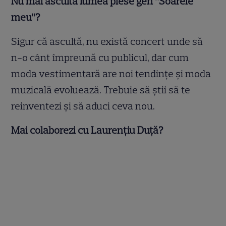
Nu mai ascultă lumea piese gen “Soarele
meu”?
Sigur că ascultă, nu există concert unde să
n-o cânt împreună cu publicul, dar cum
moda vestimentară are noi tendinţe şi moda
muzicală evoluează. Trebuie să ştii să te
reinventezi şi să aduci ceva nou.
Mai colaborezi cu Laurenţiu Duţă?