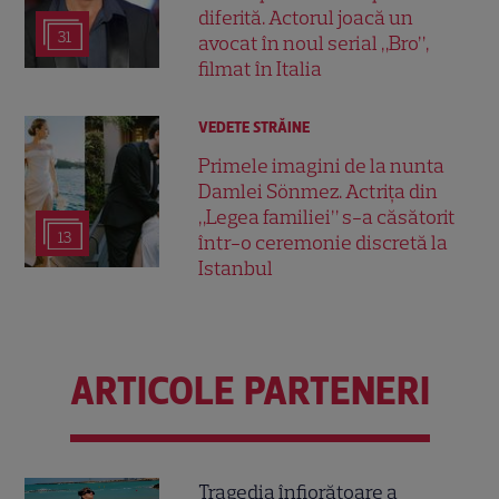
diferită. Actorul joacă un
31
avocat în noul serial „Bro”,
filmat în Italia
VEDETE STRĂINE
Primele imagini de la nunta
Damlei Sönmez. Actrița din
„Legea familiei” s-a căsătorit
13
într-o ceremonie discretă la
Istanbul
ARTICOLE PARTENERI
Tragedia înfiorătoare a