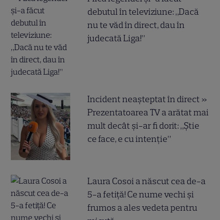
debutul în televiziune: „Dacă
nu te văd în direct, dau în
judecată Liga!”
Incident neașteptat în direct »
Prezentatoarea TV a arătat mai
mult decât și-ar fi dorit: „Știe
ce face, e cu intenție”
Laura Cosoi a născut cea de-a
5-a fetiță! Ce nume vechi și
frumos a ales vedeta pentru