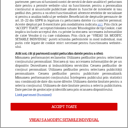
partenere, precum si furnizorii nostri de servicii de date analitice) prelucram
date pentru a permite website-ului sa functioneze, pentru a personaliza
Marvel are un nou Black
continutul si anunturile publicitare afisate in functie de interesele si/sau
profilul dvs., pentru a va oferi functionalitati aferente retelelor de socializare
Panther. David Jonsson preia
si pentru a analiza traficul pe website. Beneficiati de drepturile prevazute de
art. 15-22 din GDPR in legatura cu prelucrarea datelor cu caracter personal.
moștenirea lui Chadwick
Aceste drepturi pot fi exercitate prin modalitatea indicata
aici
. Prin click pe
3
“ACCEPT TOATE”, acceptati folosirea tuturor Tehnologiilor de tip Cookie, care
Boseman
implica inclusiv acceptul dvs. cu privire la stocarea/accesarea informatiilor
de catre Vendor-ii cu care colaboram. Prin click pe “VREAU SA MODIFIC
SETARILE INDIVIDUAL” puteti schimba preferintele in mod individual, mai
putin cele legate de cookie strict necesare pentru functionarea website-
VEDETE STRĂINE
ului.
Atât noi, cât și partenerii noștri prelucrăm datele pentru a oferi:
Ryan Gosling este noul Ghost
Măsurarea performanței reclamelor. Utilizarea profilurilor pentru selectarea
conținutului personalizat. Stocarea și/sau accesarea informațiilor de pe un
Rider din Universul Marvel.
dispozitiv. Dezvoltarea și îmbunătățirea serviciilor. Crearea profilurilor de
Anunțul făcut la Comic-Con i-
conținut personalizat. Utilizarea profilurilor pentru selectarea publicității
personalizate. Crearea profilurilor pentru publicitate personalizată.
7
a entuziasmat pe fani
Măsurarea performanței conținutului. Înțelegerea publicului prin statistici
sau combinații de date din surse diferite. Utilizarea datelor limitate pentru a
selecta conținutul. Utilizarea de date limitate pentru a selecta publicitatea.
Date precise de geolocație și identificarea prin scanarea dispozitivului.
DISNEY PLUS
Listă parteneri (furnizori)
„Diavolul se îmbracă de la
ACCEPT TOATE
Prada 2” s-a lansat pe Disney+.
Meryl Streep și Anne
VREAU SA MODIFIC SETARILE INDIVIDUAL
Hathaway revin la revista