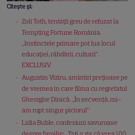
Citește și:
Zoli Toth, tentații greu de refuzat la
Tempting Fortune România.
„Instinctele primare pot lua locul
educației, răbdării, culturii”.
EXCLUSIV
Augustin Viziru, amintiri prețioase pe
de vremea în care filma cu regretatul
Gheorghe Dinică. „În secvență, mi-
am rupt singur piciorul”
Lidia Buble, confesiuni savuroase
despre familie: „Tati a zis că vrea 100