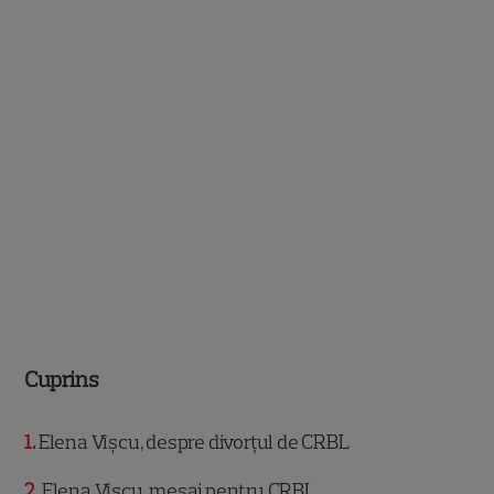
Cuprins
1
Elena Vîșcu, despre divorțul de CRBL
2
Elena Vîșcu, mesaj pentru CRBL