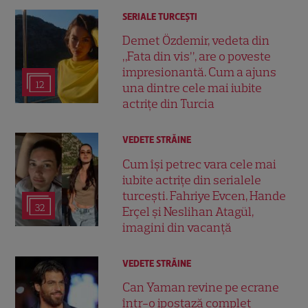
SERIALE TURCEŞTI
Demet Özdemir, vedeta din
„Fata din vis”, are o poveste
impresionantă. Cum a ajuns
12
una dintre cele mai iubite
actrițe din Turcia
VEDETE STRĂINE
Cum își petrec vara cele mai
iubite actrițe din serialele
turcești. Fahriye Evcen, Hande
32
Erçel și Neslihan Atagül,
imagini din vacanță
VEDETE STRĂINE
Can Yaman revine pe ecrane
într-o ipostază complet