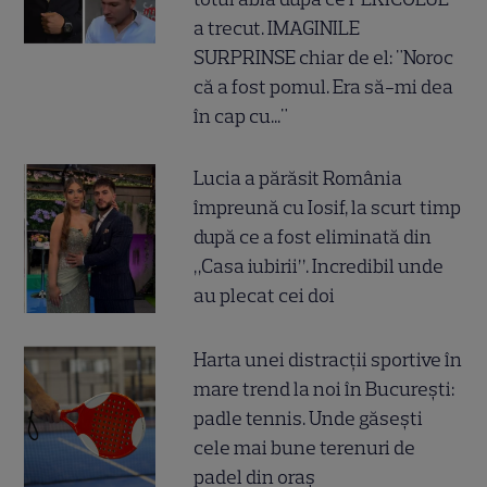
a trecut. IMAGINILE
SURPRINSE chiar de el: "Noroc
că a fost pomul. Era să-mi dea
în cap cu..."
Lucia a părăsit România
împreună cu Iosif, la scurt timp
după ce a fost eliminată din
„Casa iubirii”. Incredibil unde
au plecat cei doi
Harta unei distracții sportive în
mare trend la noi în București:
padle tennis. Unde găsești
cele mai bune terenuri de
padel din oraș