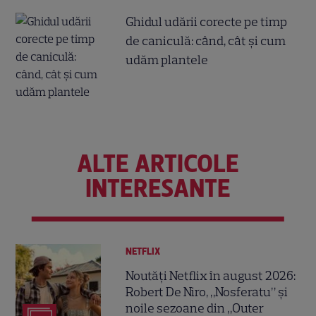
Ghidul udării corecte pe timp
de caniculă: când, cât şi cum
udăm plantele
ALTE ARTICOLE
INTERESANTE
NETFLIX
Noutăți Netflix în august 2026:
Robert De Niro, „Nosferatu” și
noile sezoane din „Outer