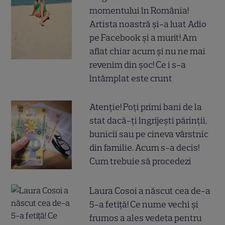
momentului în România!
Artista noastră și-a luat Adio
pe Facebook și a murit! Am
aflat chiar acum și nu ne mai
revenim din șoc! Ce i s-a
întâmplat este crunt
Atenție! Poți primi bani de la
stat dacă-ți îngrijești părinții,
bunicii sau pe cineva vârstnic
din familie. Acum s-a decis!
Cum trebuie să procedezi
Laura Cosoi a născut cea de-a
5-a fetiță! Ce nume vechi și
frumos a ales vedeta pentru