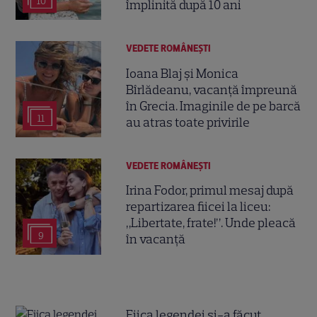
10
împlinită după 10 ani
VEDETE ROMÂNEŞTI
Ioana Blaj și Monica
Bîrlădeanu, vacanță împreună
în Grecia. Imaginile de pe barcă
11
au atras toate privirile
VEDETE ROMÂNEŞTI
Irina Fodor, primul mesaj după
repartizarea fiicei la liceu:
„Libertate, frate!”. Unde pleacă
9
în vacanță
Fiica legendei și-a făcut