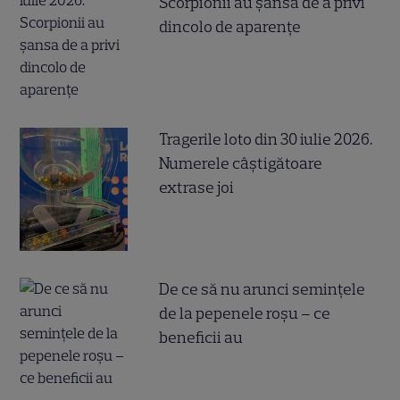
Scorpionii au șansa de a privi
dincolo de aparențe
Tragerile loto din 30 iulie 2026.
Numerele câştigătoare
extrase joi
De ce să nu arunci semințele
de la pepenele roșu – ce
beneficii au