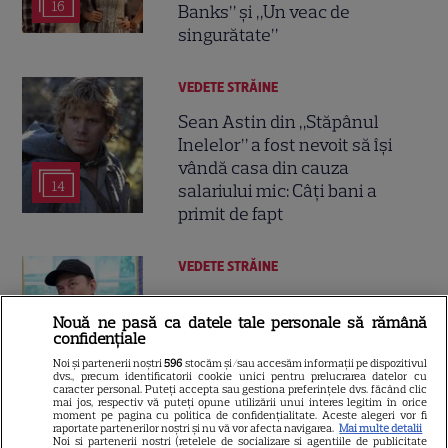
16
Banks” și „Un veac de
singurătate”
VEDETE STRĂINE
Sean Astin din „Stăpânul
Inelelor” a fost nevoit să își
vândă casa din cauza
14
salariului mic: Câți bani a
primit de fapt
VEDETE STRĂINE
Elon Musk, atac la adresa
Nouă ne pasă ca datele tale personale să rămână
regizorului premiat cu Oscar
confidențiale
care a realizat documentarul
Noi și partenerii noștri
596
stocăm și/sau accesăm informații pe dispozitivul
14
despre viața sa. Filmul are 232
dvs., precum identificatorii cookie unici pentru prelucrarea datelor cu
caracter personal. Puteți accepta sau gestiona preferințele dvs. făcând clic
de minute
mai jos, respectiv vă puteți opune utilizării unui interes legitim în orice
moment pe pagina cu politica de confidențialitate. Aceste alegeri vor fi
raportate partenerilor noștri și nu vă vor afecta navigarea.
Mai multe detalii
Noi si partenerii nostri (retelele de socializare si agentiile de publicitate
VEDETE STRĂINE