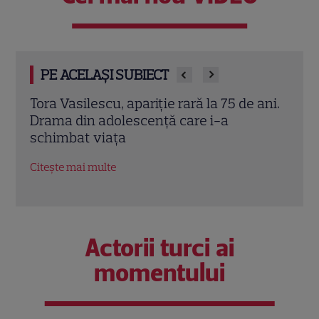
PE ACELAȘI SUBIECT
iica
Tora Vasilescu, apariție rară la 75 de ani.
Elen
a
Drama din adolescență care i-a
de zi
schimbat viața
când
Citește mai multe
Citeș
Actorii turci ai
momentului