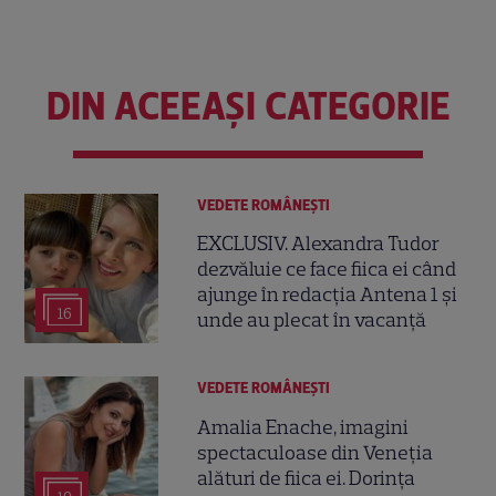
DIN ACEEAȘI CATEGORIE
VEDETE ROMÂNEŞTI
EXCLUSIV. Alexandra Tudor
dezvăluie ce face fiica ei când
ajunge în redacția Antena 1 și
16
unde au plecat în vacanță
VEDETE ROMÂNEŞTI
Amalia Enache, imagini
spectaculoase din Veneția
alături de fiica ei. Dorința