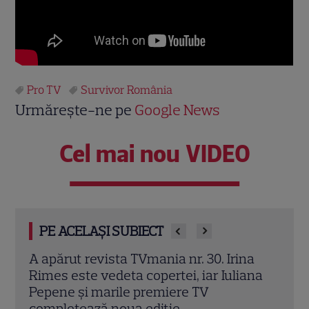
Pro TV
Survivor România
Urmărește-ne pe
Google News
Cel mai nou VIDEO
PE ACELAȘI SUBIECT
a
Irina Rimes dezvăluie „arma” din noul
„O z
ana
sezon „Vocea României”. Butonul care
Rose
schimbă jocul: „L-am folosit cu plăcere”
culi
EXCLUSIV