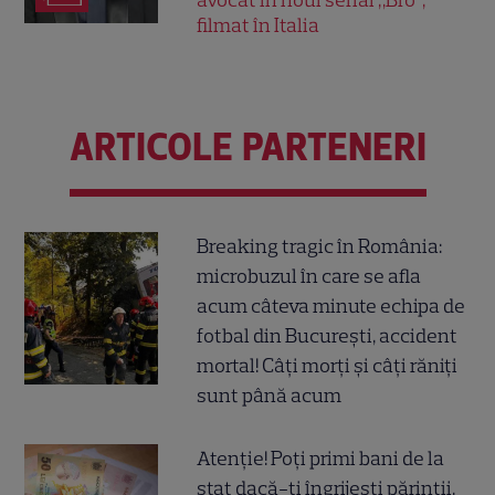
filmat în Italia
ARTICOLE PARTENERI
Breaking tragic în România:
microbuzul în care se afla
acum câteva minute echipa de
fotbal din București, accident
mortal! Câți morți și câți răniți
sunt până acum
Atenție! Poți primi bani de la
stat dacă-ți îngrijești părinții,