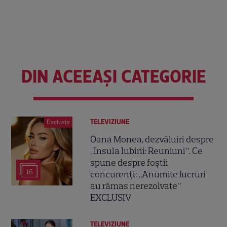
DIN ACEEAȘI CATEGORIE
TELEVIZIUNE
Exclusiv
Oana Monea, dezvăluiri despre
„Insula Iubirii: Reuniuni”. Ce
spune despre foștii
16
concurenți: „Anumite lucruri
au rămas nerezolvate”
EXCLUSIV
TELEVIZIUNE