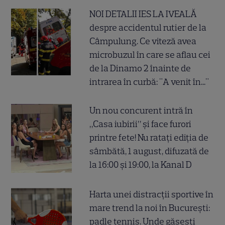
NOI DETALII IES LA IVEALĂ
despre accidentul rutier de la
Câmpulung. Ce viteză avea
microbuzul în care se aflau cei
de la Dinamo 2 înainte de
intrarea în curbă: "A venit în..."
Un nou concurent intră în
„Casa iubirii” și face furori
printre fete! Nu ratați ediția de
sâmbătă, 1 august, difuzată de
la 16:00 și 19:00, la Kanal D
Harta unei distracții sportive în
mare trend la noi în București:
padle tennis. Unde găsești