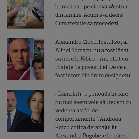
bunicii sau pe cineva vârstnic
din familie. Acum s-a decis!
Cum trebuie să procedezi
Alexandru Ciucu, fostul soț al
Alinei Sorescu, nu a fost lăsat
să intre la Nibiru. „Am aflat cu
tristețe”, a povestit el. De ce a
fost întors din drum designerul
„Trăim într-o perioadă în care
nu mai avem voie să trecem cu
vederea astfel de
comportamente”. Andreea
Raicu critică derapajul lui
Alexandru Rogobete la adresa