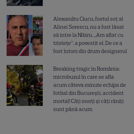
Alexandru Ciucu, fostul soț al
Alinei Sorescu, nu a fost lăsat
să intre la Nibiru. „Am aflat cu
tristețe”, a povestit el. De ce a
fost întors din drum designerul
Breaking tragic în România:
microbuzul în care se afla
acum câteva minute echipa de
fotbal din București, accident
mortal! Câți morți și câți răniți
sunt până acum