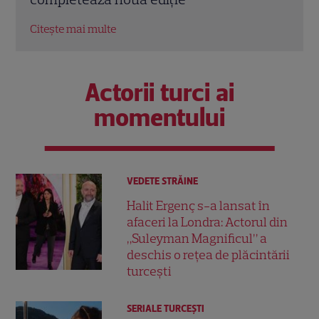
Citeș
Citește mai multe
Actorii turci ai
momentului
VEDETE STRĂINE
Halit Ergenç s-a lansat în
afaceri la Londra: Actorul din
„Suleyman Magnificul” a
deschis o rețea de plăcintării
turcești
SERIALE TURCEŞTI