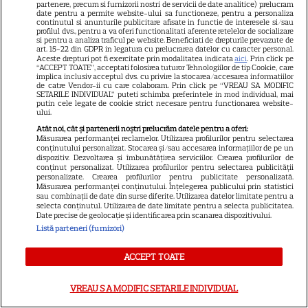
partenere, precum si furnizorii nostri de servicii de date analitice) prelucram
date pentru a permite website-ului sa functioneze, pentru a personaliza
Lansarea thrillerului SF
continutul si anunturile publicitare afisate in functie de interesele si/sau
profilul dvs., pentru a va oferi functionalitati aferente retelelor de socializare
„Capătul Străzii Stejar”: Anne
si pentru a analiza traficul pe website. Beneficiati de drepturile prevazute de
Hathaway și Ewan McGregor,
art. 15-22 din GDPR in legatura cu prelucrarea datelor cu caracter personal.
Aceste drepturi pot fi exercitate prin modalitatea indicata
aici
. Prin click pe
7
înfruntare preistorică într-o
“ACCEPT TOATE”, acceptati folosirea tuturor Tehnologiilor de tip Cookie, care
implica inclusiv acceptul dvs. cu privire la stocarea/accesarea informatiilor
suburbie americană
de catre Vendor-ii cu care colaboram. Prin click pe “VREAU SA MODIFIC
SETARILE INDIVIDUAL” puteti schimba preferintele in mod individual, mai
putin cele legate de cookie strict necesare pentru functionarea website-
ului.
SERIALE ONLINE
Atât noi, cât și partenerii noștri prelucrăm datele pentru a oferi:
Măsurarea performanței reclamelor. Utilizarea profilurilor pentru selectarea
Cum arăta Pământul când
conținutului personalizat. Stocarea și/sau accesarea informațiilor de pe un
scorpionii aveau doi metri?
dispozitiv. Dezvoltarea și îmbunătățirea serviciilor. Crearea profilurilor de
conținut personalizat. Utilizarea profilurilor pentru selectarea publicității
Documentarul „Surviving
personalizate. Crearea profilurilor pentru publicitate personalizată.
6
Măsurarea performanței conținutului. Înțelegerea publicului prin statistici
Earth” vine pe SkyShowtime
sau combinații de date din surse diferite. Utilizarea datelor limitate pentru a
selecta conținutul. Utilizarea de date limitate pentru a selecta publicitatea.
Date precise de geolocație și identificarea prin scanarea dispozitivului.
Listă parteneri (furnizori)
ACCEPT TOATE
ŞTIRI
VREAU SA MODIFIC SETARILE INDIVIDUAL