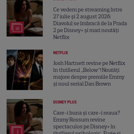
Ce vedem pe streaming între
27 iulie și 2 august 2026:
Diavolul se îmbracă de la Prada
18
2 pe Disney+ și mari noutăți
Netflix
NETFLIX
Josh Hartnett revine pe Netflix
în thrillerul „Below”! Noutăți
majore despre premiile Emmy
și noul serial Dan Brown
DISNEY PLUS
Care-i buna și care-i reaua?
Emmy Rossum revine
spectaculos pe Disney+ în
3
thrillerul psihologic „Furie și