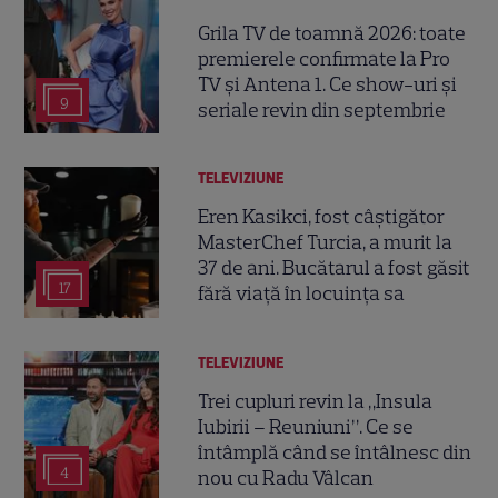
Grila TV de toamnă 2026: toate
premierele confirmate la Pro
TV și Antena 1. Ce show-uri și
9
seriale revin din septembrie
TELEVIZIUNE
Eren Kasikci, fost câștigător
MasterChef Turcia, a murit la
37 de ani. Bucătarul a fost găsit
17
fără viață în locuința sa
TELEVIZIUNE
Trei cupluri revin la „Insula
Iubirii – Reuniuni”. Ce se
întâmplă când se întâlnesc din
4
nou cu Radu Vâlcan