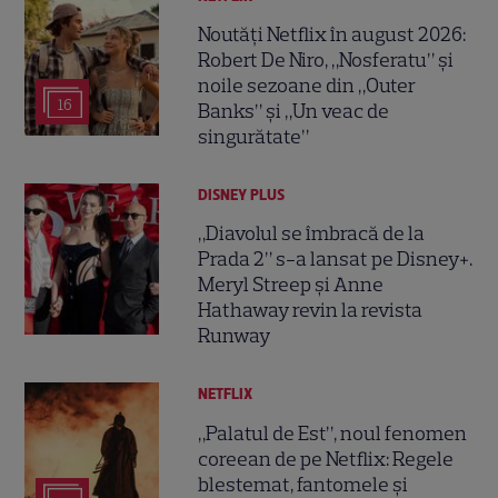
Noutăți Netflix în august 2026:
Robert De Niro, „Nosferatu” și
noile sezoane din „Outer
16
Banks” și „Un veac de
singurătate”
DISNEY PLUS
„Diavolul se îmbracă de la
Prada 2” s-a lansat pe Disney+.
Meryl Streep și Anne
Hathaway revin la revista
Runway
NETFLIX
„Palatul de Est”, noul fenomen
coreean de pe Netflix: Regele
blestemat, fantomele și