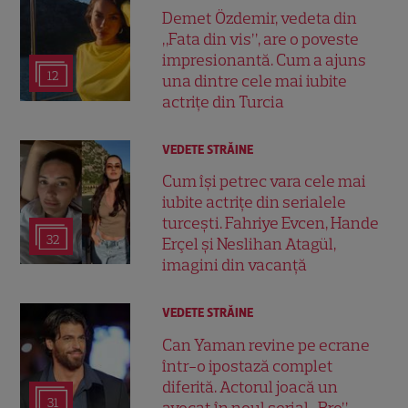
Demet Özdemir, vedeta din
„Fata din vis”, are o poveste
impresionantă. Cum a ajuns
12
una dintre cele mai iubite
actrițe din Turcia
VEDETE STRĂINE
Cum își petrec vara cele mai
iubite actrițe din serialele
turcești. Fahriye Evcen, Hande
32
Erçel și Neslihan Atagül,
imagini din vacanță
VEDETE STRĂINE
Can Yaman revine pe ecrane
într-o ipostază complet
diferită. Actorul joacă un
31
avocat în noul serial „Bro”,