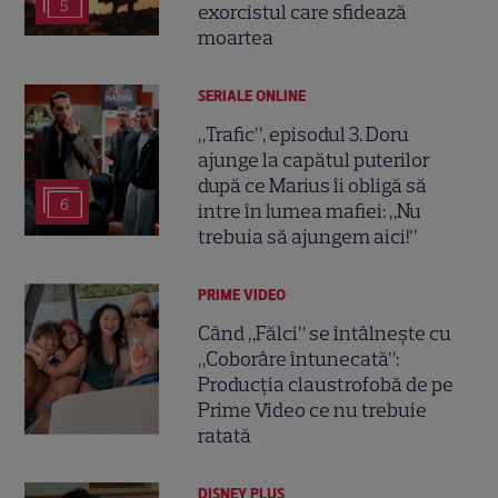
5
exorcistul care sfidează
moartea
SERIALE ONLINE
„Trafic”, episodul 3. Doru
ajunge la capătul puterilor
după ce Marius îi obligă să
6
intre în lumea mafiei: „Nu
trebuia să ajungem aici!”
PRIME VIDEO
Când „Fălci” se întâlnește cu
„Coborâre întunecată”:
Producția claustrofobă de pe
Prime Video ce nu trebuie
ratată
DISNEY PLUS