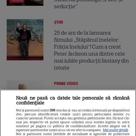
seducție”
ȘTIRI
25 de ani de la lansarea
filmului „Stăpânul inelelor:
Frăția Inelului”! Cum a creat
Peter Jackson una dintre cele
mai iubite producții fantasy din
istorie
PRIME VIDEO
Ride or Die pe Prime Video.
Nouă ne pasă ca datele tale personale să rămână
Octavia Spencer și Hannah
confidențiale
Waddingham, într-un serial cu
Noi și partenerii noștri
596
stocăm și/sau accesăm informații pe dispozitivul
asasini, umor și multă acțiune
dvs., precum identificatorii cookie unici pentru prelucrarea datelor cu
caracter personal. Puteți accepta sau gestiona preferințele dvs. făcând clic
mai jos, respectiv vă puteți opune utilizării unui interes legitim în orice
moment pe pagina cu politica de confidențialitate. Aceste alegeri vor fi
raportate partenerilor noștri și nu vă vor afecta navigarea.
Mai multe detalii
VEDETE STRĂINE
Noi si partenerii nostri (retelele de socializare si agentiile de publicitate