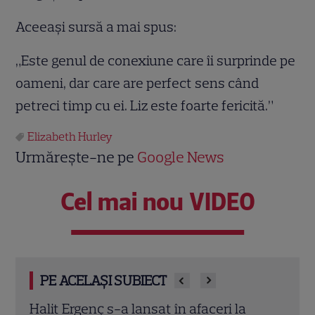
Aceeași sursă a mai spus:
„Este genul de conexiune care îi surprinde pe
oameni, dar care are perfect sens când
petreci timp cu ei. Liz este foarte fericită.”
Elizabeth Hurley
Urmărește-ne pe
Google News
Cel mai nou VIDEO
PE ACELAȘI SUBIECT
O mai ții minte pe mama lui Stifler din
Jenni