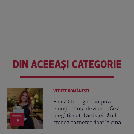
DIN ACEEAȘI CATEGORIE
VEDETE ROMÂNEŞTI
Elena Gheorghe, surpriză
emoționantă de ziua ei. Ce a
pregătit soțul artistei când
15
credea că merge doar la cină