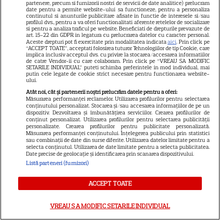
partenere, precum si furnizorii nostri de servicii de date analitice) prelucram
date pentru a permite website-ului sa functioneze, pentru a personaliza
continutul si anunturile publicitare afisate in functie de interesele si/sau
profilul dvs., pentru a va oferi functionalitati aferente retelelor de socializare
si pentru a analiza traficul pe website. Beneficiati de drepturile prevazute de
art. 15-22 din GDPR in legatura cu prelucrarea datelor cu caracter personal.
Aceste drepturi pot fi exercitate prin modalitatea indicata
aici
. Prin click pe
“ACCEPT TOATE”, acceptati folosirea tuturor Tehnologiilor de tip Cookie, care
implica inclusiv acceptul dvs. cu privire la stocarea/accesarea informatiilor
Ce este decoctul, cum se
de catre Vendor-ii cu care colaboram. Prin click pe “VREAU SA MODIFIC
SETARILE INDIVIDUAL” puteti schimba preferintele in mod individual, mai
obţine şi care sunt utilizările
putin cele legate de cookie strict necesare pentru functionarea website-
ului.
acestuia
Atât noi, cât și partenerii noștri prelucrăm datele pentru a oferi:
Măsurarea performanței reclamelor. Utilizarea profilurilor pentru selectarea
conținutului personalizat. Stocarea și/sau accesarea informațiilor de pe un
dispozitiv. Dezvoltarea și îmbunătățirea serviciilor. Crearea profilurilor de
conținut personalizat. Utilizarea profilurilor pentru selectarea publicității
personalizate. Crearea profilurilor pentru publicitate personalizată.
Măsurarea performanței conținutului. Înțelegerea publicului prin statistici
sau combinații de date din surse diferite. Utilizarea datelor limitate pentru a
selecta conținutul. Utilizarea de date limitate pentru a selecta publicitatea.
Date precise de geolocație și identificarea prin scanarea dispozitivului.
ALTE ARTICOLE
Listă parteneri (furnizori)
INTERESANTE
ACCEPT TOATE
VREAU SA MODIFIC SETARILE INDIVIDUAL