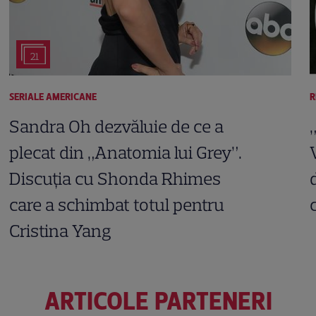
21
SERIALE AMERICANE
R
Sandra Oh dezvăluie de ce a
plecat din „Anatomia lui Grey”.
Discuția cu Shonda Rhimes
care a schimbat totul pentru
Cristina Yang
ARTICOLE PARTENERI