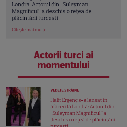
„American Pie”? Jennifer Coolidge, la 64
fiica
de ani, dezvăluie greșeala pe care o
cele
regretă și astăzi
Citeș
Citește mai multe
Actorii turci ai
momentului
VEDETE STRĂINE
Halit Ergenç s-a lansat în
afaceri la Londra: Actorul din
„Suleyman Magnificul” a
deschis o rețea de plăcintării
turcești