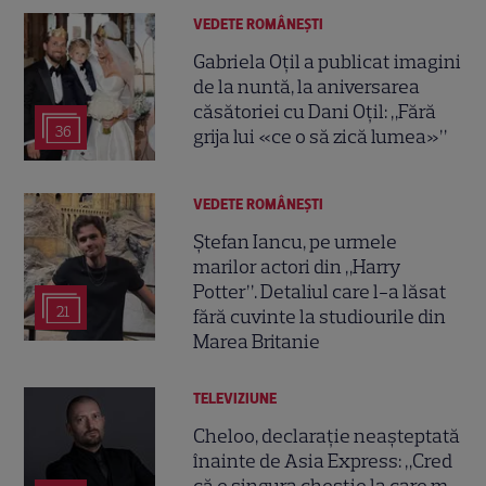
VEDETE ROMÂNEŞTI
Gabriela Oțil a publicat imagini
de la nuntă, la aniversarea
căsătoriei cu Dani Oțil: „Fără
36
grija lui «ce o să zică lumea»”
VEDETE ROMÂNEŞTI
Ștefan Iancu, pe urmele
marilor actori din „Harry
Potter”. Detaliul care l-a lăsat
21
fără cuvinte la studiourile din
Marea Britanie
TELEVIZIUNE
Cheloo, declarație neașteptată
înainte de Asia Express: „Cred