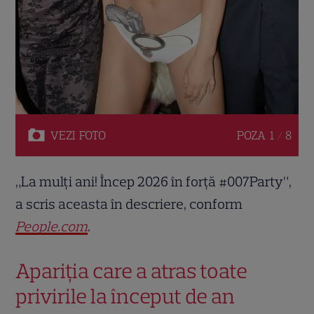
VEZI
FOTO
POZA
1 / 8
„La mulți ani! Încep 2026 în forță #007Party”,
a scris aceasta în descriere, conform
People.com
.
Apariția care a atras toate
privirile la început de an