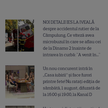
NOI DETALII IES LA IVEALĂ
despre accidentul rutier de la
Câmpulung. Ce viteză avea
microbuzul în care se aflau cei
de la Dinamo 2 înainte de
intrarea în curbă: "A venit în..."
Un nou concurent intră în
„Casa iubirii” și face furori
printre fete! Nu ratați ediția de
sâmbătă, 1 august, difuzată de
la 16:00 și 19:00, la Kanal D