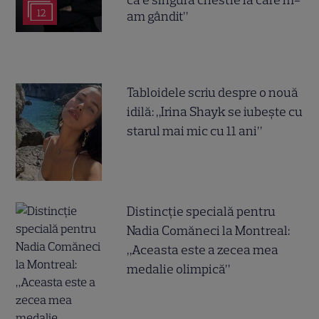
că e singura chestie la care m-
12
am gândit”
Tabloidele scriu despre o nouă
idilă: „Irina Shayk se iubește cu
starul mai mic cu 11 ani”
Distincție specială pentru
Nadia Comăneci la Montreal:
„Aceasta este a zecea mea
medalie olimpică”