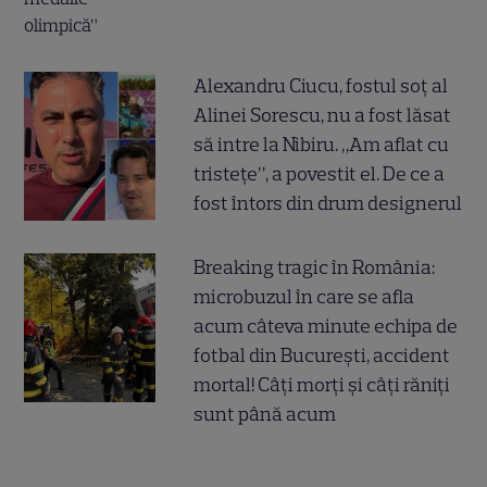
Alexandru Ciucu, fostul soț al
Alinei Sorescu, nu a fost lăsat
să intre la Nibiru. „Am aflat cu
tristețe”, a povestit el. De ce a
fost întors din drum designerul
Breaking tragic în România:
microbuzul în care se afla
acum câteva minute echipa de
fotbal din București, accident
mortal! Câți morți și câți răniți
sunt până acum