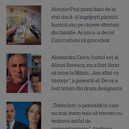
Atenție! Poți primi bani de la
stat dacă-ți îngrijești părinții,
bunicii sau pe cineva vârstnic
din familie. Acum s-a decis!
Cum trebuie să procedezi
Alexandru Ciucu, fostul soț al
Alinei Sorescu, nu a fost lăsat
să intre la Nibiru. „Am aflat cu
tristețe”, a povestit el. De ce a
fost întors din drum designerul
„Trăim într-o perioadă în care
nu mai avem voie să trecem cu
vederea astfel de
comportamente”. Andreea