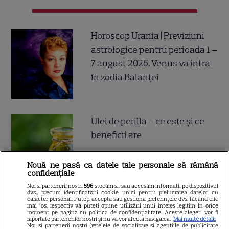
Horoscop Urania | Previziuni
astrologice pentru perioada 1 –
7 august 2026. Venus va intra
în zodia Balanței
Ulei de perilla – ce este și ce
beneficii are
Nouă ne pasă ca datele tale personale să rămână
confidențiale
Noi și partenerii noștri
596
stocăm și/sau accesăm informații pe dispozitivul
dvs., precum identificatorii cookie unici pentru prelucrarea datelor cu
caracter personal. Puteți accepta sau gestiona preferințele dvs. făcând clic
Cum poate fi consumat
mai jos, respectiv vă puteți opune utilizării unui interes legitim în orice
moment pe pagina cu politica de confidențialitate. Aceste alegeri vor fi
ghimbirul
raportate partenerilor noștri și nu vă vor afecta navigarea.
Mai multe detalii
Noi si partenerii nostri (retelele de socializare si agentiile de publicitate