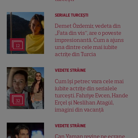
SERIALE TURCEŞTI
Demet Özdemir, vedeta din
„Fata din vis”, are o poveste
impresionantă. Cum a ajuns
12
una dintre cele mai iubite
actrițe din Turcia
VEDETE STRĂINE
Cum își petrec vara cele mai
iubite actrițe din serialele
turcești. Fahriye Evcen, Hande
32
Erçel și Neslihan Atagül,
imagini din vacanță
VEDETE STRĂINE
Can Yaman revine pe ecrane