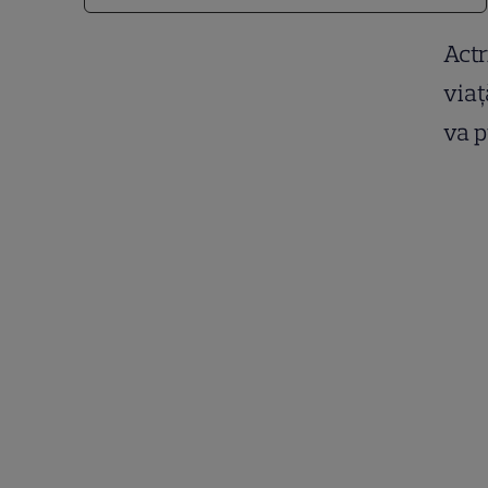
Actr
viaţ
va p