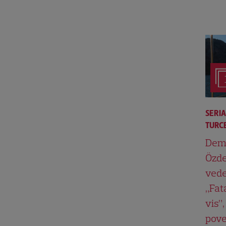
SERI
TURCE
Dem
Özde
vede
„Fat
vis”,
pove