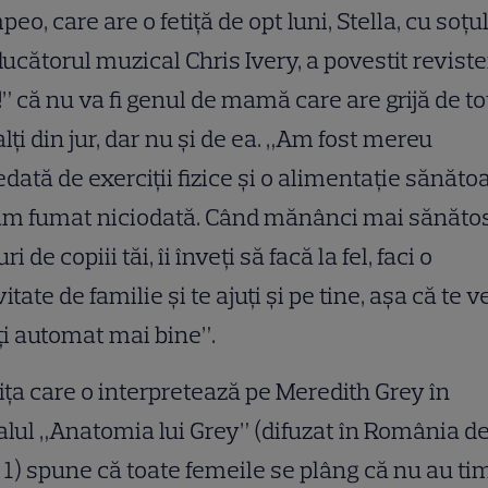
eo, care are o fetiţă de opt luni, Stella, cu soţul
ucătorul muzical Chris Ivery, a povestit reviste
” că nu va fi genul de mamă care are grijă de to
alţi din jur, dar nu şi de ea. „Am fost mereu
dată de exerciţii fizice şi o alimentaţie sănăto
am fumat niciodată. Când mănânci mai sănăto
ri de copiii tăi, îi înveţi să facă la fel, faci o
vitate de familie şi te ajuţi şi pe tine, aşa că te v
i automat mai bine”.
iţa care o interpretează pe Meredith Grey în
alul „Anatomia lui Grey” (difuzat în România d
1) spune că toate femeile se plâng că nu au ti