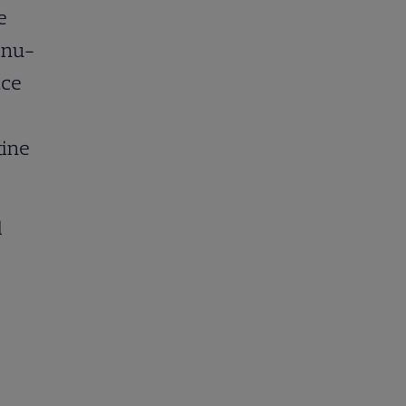
e
e nu-
ace
tine
l