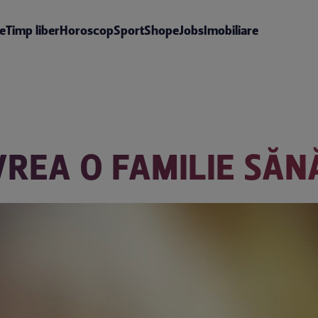
te
Timp liber
Horoscop
Sport
Shop
eJobs
Imobiliare
REA O FAMILIE SĂN