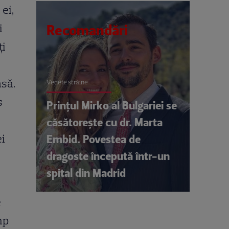
 ei,
i
Recomandări
ţi
asă.
Vedete străine
s
Prințul Mirko al Bulgariei se
căsătorește cu dr. Marta
ei
Embid. Povestea de
dragoste începută într-un
spital din Madrid
e
mp