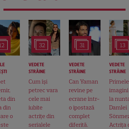
12
32
31
13
ALE
VEDETE
VEDETE
VEDETE
ŞTI
STRĂINE
STRĂINE
STRĂINE
et
Cum își
Can Yaman
Primele
mir,
petrec vara
revine pe
imagini
ta din
cele mai
ecrane într-
la nunt
a din
iubite
o ipostază
Damlei
 are o
actrițe din
complet
Sönmez
ste
serialele
diferită.
Actrița 