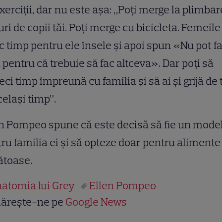
xerciţii, dar nu este aşa: „Poţi merge la plimbar
uri de copii tăi. Poţi merge cu bicicleta. Femeil
ac timp pentru ele însele şi apoi spun «Nu pot f
 pentru că trebuie să fac altceva». Dar poţi să
eci timp împreună cu familia şi să ai şi grijă de 
celaşi timp”.
n Pompeo spune că este decisă să fie un mode
ru familia ei şi să opteze doar pentru alimente
ătoase.
atomia lui Grey
Ellen Pompeo
ărește-ne pe
Google News