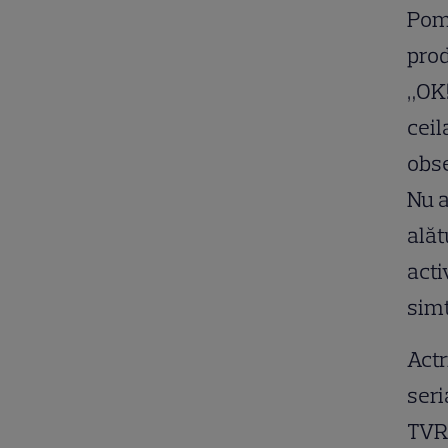
Pomp
prod
„OK!
ceil
obse
Nu 
alătu
acti
simţ
Actr
seri
TVR 