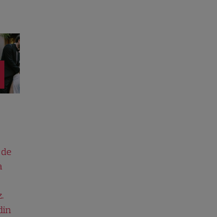
 de
a
.
din