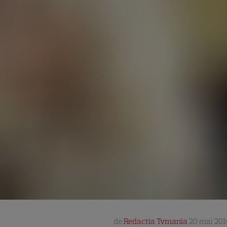
de
Redactia Tvmania
20 mai 201