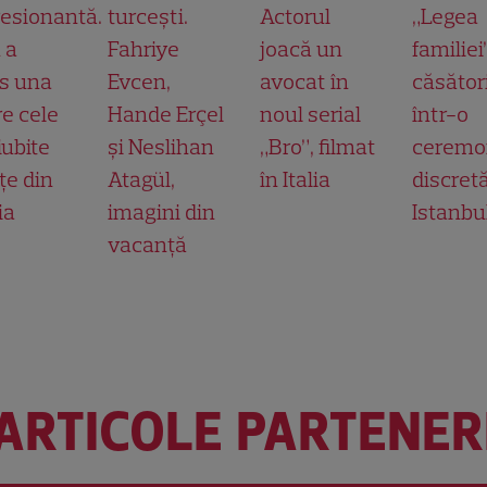
esionantă.
turcești.
Actorul
„Legea
 a
Fahriye
joacă un
familiei
s una
Evcen,
avocat în
căsător
re cele
Hande Erçel
noul serial
într-o
iubite
și Neslihan
„Bro”, filmat
ceremo
țe din
Atagül,
în Italia
discretă
ia
imagini din
Istanbu
vacanță
ARTICOLE PARTENER