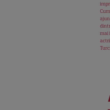
impr
Cum
ajun
dint
mai 
actri
Turc