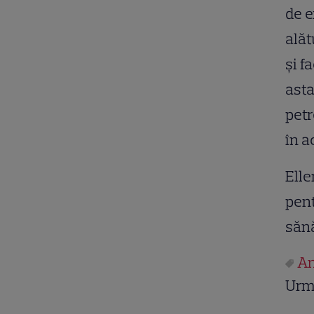
de e
alăt
şi f
asta
petr
în a
Elle
pent
săn
An
Urm