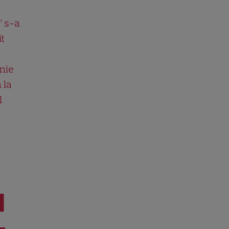
” s-a
it
nie
 la
l
I