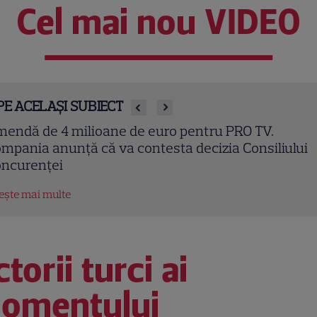
Cel mai nou VIDEO
PE ACELAȘI SUBIECT
ara iubirii” continuă la DIVA! Filme romantice în
emieră și povești de dragoste de văzut în august
tește mai multe
torii turci ai
omentului