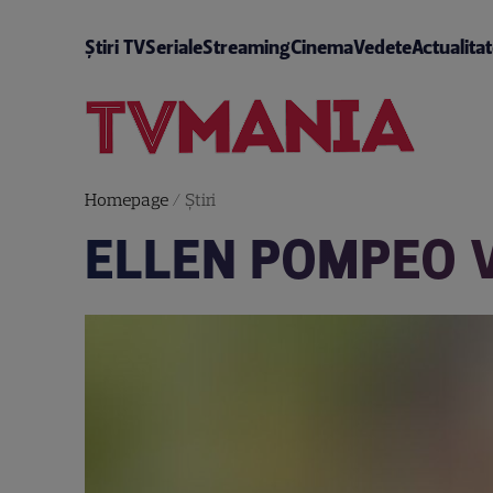
Știri TV
Seriale
Streaming
Cinema
Vedete
Actualita
Homepage
/
Știri
ELLEN POMPEO V