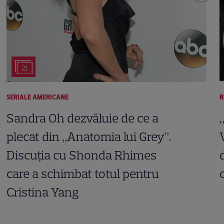
21
SERIALE AMERICANE
R
Sandra Oh dezvăluie de ce a
plecat din „Anatomia lui Grey”.
Discuția cu Shonda Rhimes
care a schimbat totul pentru
Cristina Yang