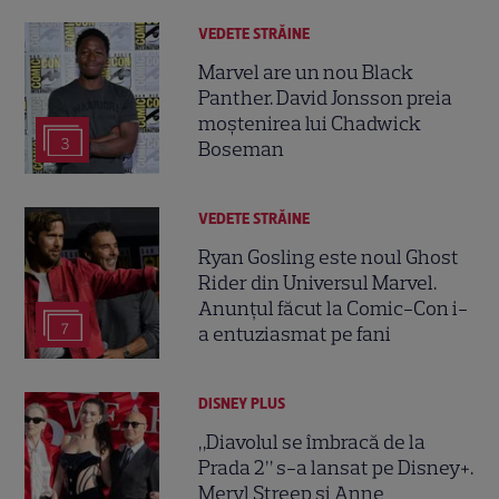
VEDETE STRĂINE
Marvel are un nou Black
Panther. David Jonsson preia
moștenirea lui Chadwick
3
Boseman
VEDETE STRĂINE
Ryan Gosling este noul Ghost
Rider din Universul Marvel.
Anunțul făcut la Comic-Con i-
7
a entuziasmat pe fani
DISNEY PLUS
„Diavolul se îmbracă de la
Prada 2” s-a lansat pe Disney+.
Meryl Streep și Anne