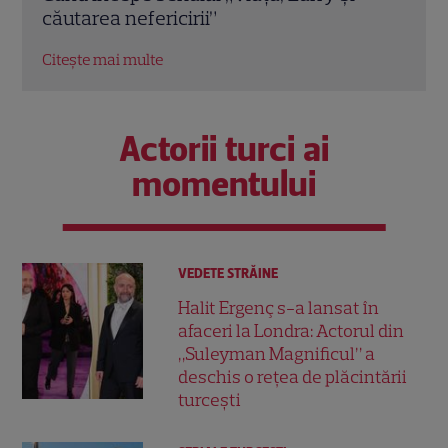
Citeș
postul Acasă
Citește mai multe
Actorii turci ai
momentului
VEDETE STRĂINE
Halit Ergenç s-a lansat în
afaceri la Londra: Actorul din
„Suleyman Magnificul” a
deschis o rețea de plăcintării
turcești