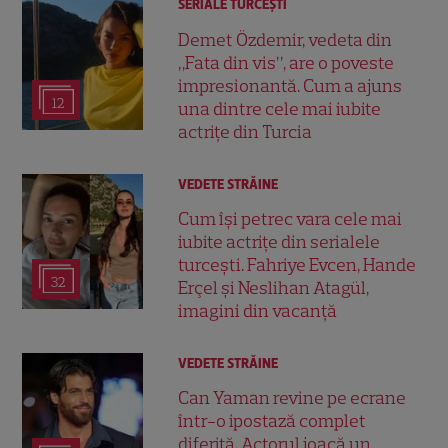
SERIALE TURCEŞTI
Demet Özdemir, vedeta din
„Fata din vis”, are o poveste
impresionantă. Cum a ajuns
12
una dintre cele mai iubite
actrițe din Turcia
VEDETE STRĂINE
Cum își petrec vara cele mai
iubite actrițe din serialele
turcești. Fahriye Evcen, Hande
32
Erçel și Neslihan Atagül,
imagini din vacanță
VEDETE STRĂINE
Can Yaman revine pe ecrane
într-o ipostază complet
diferită. Actorul joacă un