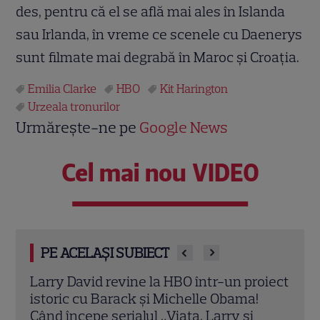
des, pentru că el se află mai ales în Islanda
sau Irlanda, în vreme ce scenele cu Daenerys
sunt filmate mai degrabă în Maroc şi Croaţia.
Emilia Clarke
HBO
Kit Harington
Urzeala tronurilor
Urmărește-ne pe
Google News
Cel mai nou VIDEO
PE ACELAȘI SUBIECT
oiect
Milioane de români vor fi cu ochii pe
Seri
ecrane! Ghidul producțiilor de neratat în
HBO 
weekend: de la Antena 1 și HBO, până la