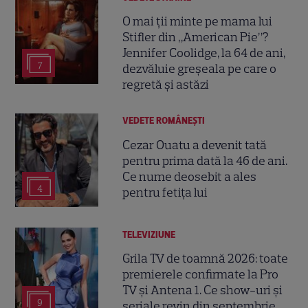
O mai ții minte pe mama lui
Stifler din „American Pie”?
Jennifer Coolidge, la 64 de ani,
7
dezvăluie greșeala pe care o
regretă și astăzi
VEDETE ROMÂNEŞTI
Cezar Ouatu a devenit tată
pentru prima dată la 46 de ani.
Ce nume deosebit a ales
4
pentru fetița lui
TELEVIZIUNE
Grila TV de toamnă 2026: toate
premierele confirmate la Pro
TV și Antena 1. Ce show-uri și
9
seriale revin din septembrie