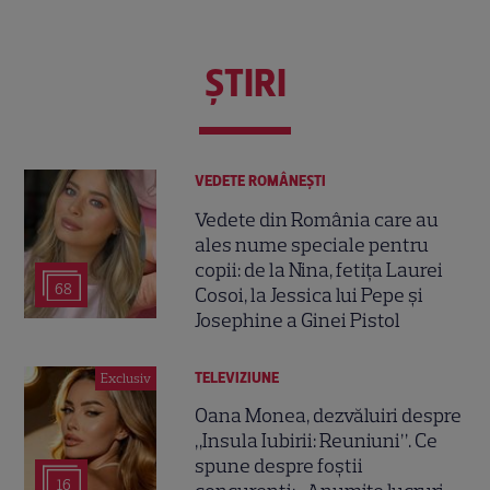
ŞTIRI
VEDETE ROMÂNEŞTI
Vedete din România care au
ales nume speciale pentru
copii: de la Nina, fetița Laurei
68
Cosoi, la Jessica lui Pepe și
Josephine a Ginei Pistol
TELEVIZIUNE
Exclusiv
Oana Monea, dezvăluiri despre
„Insula Iubirii: Reuniuni”. Ce
spune despre foștii
16