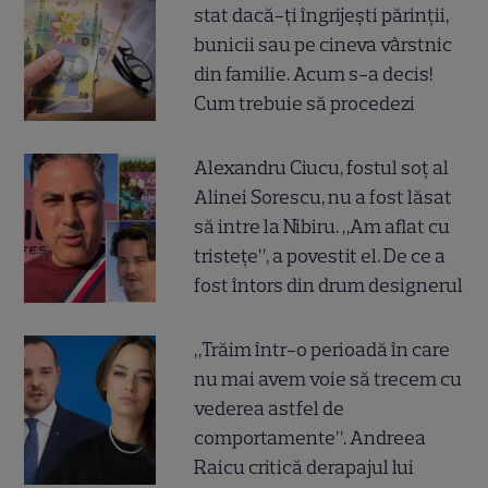
stat dacă-ți îngrijești părinții,
bunicii sau pe cineva vârstnic
din familie. Acum s-a decis!
Cum trebuie să procedezi
Alexandru Ciucu, fostul soț al
Alinei Sorescu, nu a fost lăsat
să intre la Nibiru. „Am aflat cu
tristețe”, a povestit el. De ce a
fost întors din drum designerul
„Trăim într-o perioadă în care
nu mai avem voie să trecem cu
vederea astfel de
comportamente”. Andreea
Raicu critică derapajul lui