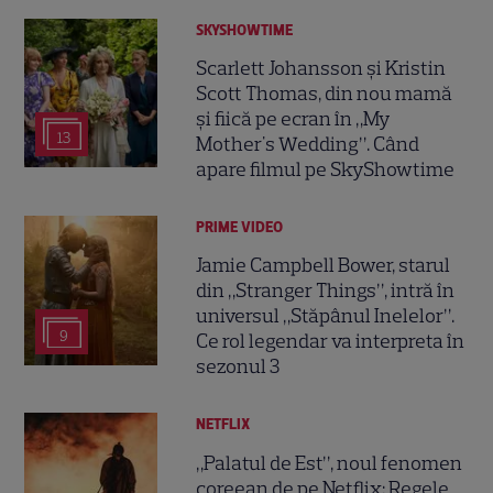
SKYSHOWTIME
Scarlett Johansson și Kristin
Scott Thomas, din nou mamă
și fiică pe ecran în „My
13
Mother's Wedding”. Când
apare filmul pe SkyShowtime
PRIME VIDEO
Jamie Campbell Bower, starul
din „Stranger Things”, intră în
universul „Stăpânul Inelelor”.
9
Ce rol legendar va interpreta în
sezonul 3
NETFLIX
„Palatul de Est”, noul fenomen
coreean de pe Netflix: Regele