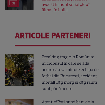
31
avocat în noul serial „Bro”,
filmat în Italia
ARTICOLE PARTENERI
Breaking tragic în România:
microbuzul în care se afla
acum câteva minute echipa de
fotbal din București, accident
mortal! Câți morți și câți răniți
sunt până acum
Atenție! Poți primi bani de la