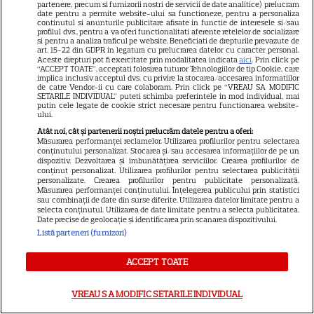
partenere, precum si furnizorii nostri de servicii de date analitice) prelucram
Libertatea pentru femei
date pentru a permite website-ului sa functioneze, pentru a personaliza
continutul si anunturile publicitare afisate in functie de interesele si/sau
profilul dvs., pentru a va oferi functionalitati aferente retelelor de socializare
GSP
si pentru a analiza traficul pe website. Beneficiati de drepturile prevazute de
art. 15-22 din GDPR in legatura cu prelucrarea datelor cu caracter personal.
Știri mondene
Aceste drepturi pot fi exercitate prin modalitatea indicata
aici
. Prin click pe
“ACCEPT TOATE”, acceptati folosirea tuturor Tehnologiilor de tip Cookie, care
Avantaje
implica inclusiv acceptul dvs. cu privire la stocarea/accesarea informatiilor
de catre Vendor-ii cu care colaboram. Prin click pe “VREAU SA MODIFIC
SETARILE INDIVIDUAL” puteti schimba preferintele in mod individual, mai
Elle
putin cele legate de cookie strict necesare pentru functionarea website-
ului.
Unica
Atât noi, cât și partenerii noștri prelucrăm datele pentru a oferi:
Retete practice
Măsurarea performanței reclamelor. Utilizarea profilurilor pentru selectarea
conținutului personalizat. Stocarea și/sau accesarea informațiilor de pe un
dispozitiv. Dezvoltarea și îmbunătățirea serviciilor. Crearea profilurilor de
conținut personalizat. Utilizarea profilurilor pentru selectarea publicității
personalizate. Crearea profilurilor pentru publicitate personalizată.
URMĂREȘTE-NE PE
Măsurarea performanței conținutului. Înțelegerea publicului prin statistici
sau combinații de date din surse diferite. Utilizarea datelor limitate pentru a
selecta conținutul. Utilizarea de date limitate pentru a selecta publicitatea.
Date precise de geolocație și identificarea prin scanarea dispozitivului.
Listă parteneri (furnizori)
Copyright
2026
Ringier Romania – Toate Drepturile rezervate
ACCEPT TOATE
VREAU SA MODIFIC SETARILE INDIVIDUAL