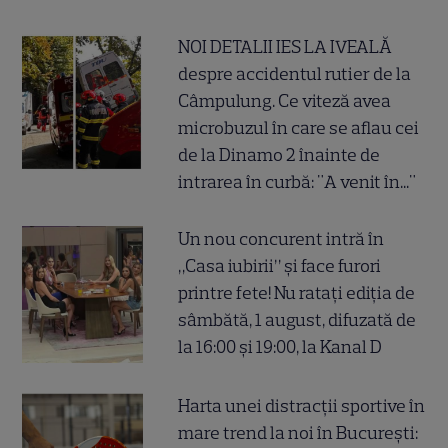
NOI DETALII IES LA IVEALĂ
despre accidentul rutier de la
Câmpulung. Ce viteză avea
microbuzul în care se aflau cei
de la Dinamo 2 înainte de
intrarea în curbă: "A venit în..."
Un nou concurent intră în
„Casa iubirii” și face furori
printre fete! Nu ratați ediția de
sâmbătă, 1 august, difuzată de
la 16:00 și 19:00, la Kanal D
Harta unei distracții sportive în
mare trend la noi în București: