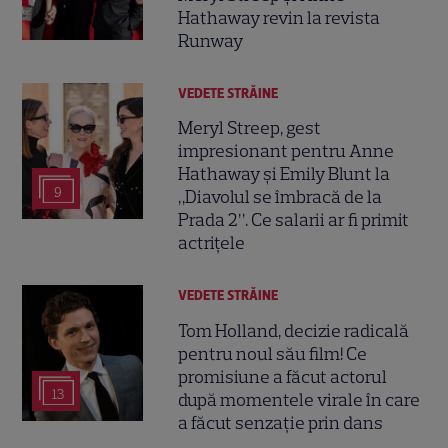
Hathaway revin la revista
Runway
VEDETE STRĂINE
Meryl Streep, gest
impresionant pentru Anne
Hathaway și Emily Blunt la
9
„Diavolul se îmbracă de la
Prada 2”. Ce salarii ar fi primit
actrițele
VEDETE STRĂINE
Tom Holland, decizie radicală
pentru noul său film! Ce
promisiune a făcut actorul
13
după momentele virale în care
a făcut senzație prin dans