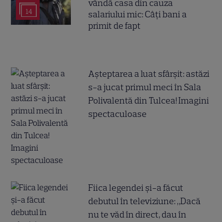
vândă casa din cauza
14
salariului mic: Câți bani a
primit de fapt
Așteptarea a luat sfârșit: astăzi
s-a jucat primul meci în Sala
Polivalentă din Tulcea! Imagini
spectaculoase
Fiica legendei și-a făcut
debutul în televiziune: „Dacă
nu te văd în direct, dau în