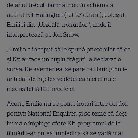
de anul trecut, iar mai nou în schemă a
apărut Kit Harington (tot 27 de ani), colegul
Emiliei din „Urzeala tronurilor”, unde îl
interpretează pe Jon Snow.
„Emilia a început să le spună prietenilor că ea
şi Kit ar face un cuplu drăguţ”, a declarat o
sursă. De asemenea, se pare că Harington i-
ar fi dat de înţeles vedetei că nici el nu e
insensibil la farmecele ei.
Acum, Emilia nu se poate hotărî între cei doi,
potrivit National Enquirer, şi se teme că deşi
inima o împinge către Kit, programul de la
filmări i-ar putea împiedica să se vadă mai