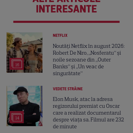
INTERESANTE
NETFLIX
Noutăți Netflix în august 2026:
Robert De Niro, „Nosferatu” și
noile sezoane din „Outer
16
Banks” și „Un veac de
singurătate”
VEDETE STRĂINE
Elon Musk, atac la adresa
regizorului premiat cu Oscar
care a realizat documentarul
14
despre viața sa. Filmul are 232
de minute