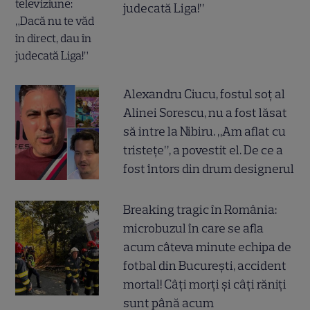
judecată Liga!”
Alexandru Ciucu, fostul soț al
Alinei Sorescu, nu a fost lăsat
să intre la Nibiru. „Am aflat cu
tristețe”, a povestit el. De ce a
fost întors din drum designerul
Breaking tragic în România:
microbuzul în care se afla
acum câteva minute echipa de
fotbal din București, accident
mortal! Câți morți și câți răniți
sunt până acum