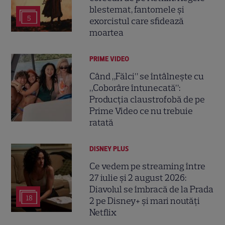
blestemat, fantomele și
5
exorcistul care sfidează
moartea
PRIME VIDEO
Când „Fălci” se întâlnește cu
„Coborâre întunecată”:
Producția claustrofobă de pe
Prime Video ce nu trebuie
ratată
DISNEY PLUS
Ce vedem pe streaming între
27 iulie și 2 august 2026:
Diavolul se îmbracă de la Prada
18
2 pe Disney+ și mari noutăți
Netflix