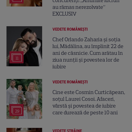
concurenți: „Anumite lucruri
au rămas nerezolvate”
EXCLUSIV
VEDETE ROMÂNEŞTI
Chef Orlando Zaharia și soția
lui, Mădălina, au împlinit 22 de
ani de căsnicie. Cum arătau în
11
ziua nunții și povestea lor de
iubire
VEDETE ROMÂNEŞTI
Cine este Cosmin Curticăpean,
soțul Laurei Cosoi. Afaceri,
vârstă și povestea de iubire
29
care durează de peste 10 ani
VEDETE STRĂINE