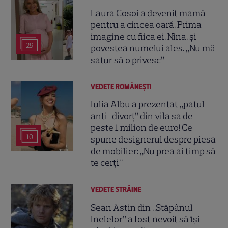
Laura Cosoi a devenit mamă
pentru a cincea oară. Prima
imagine cu fiica ei, Nina, și
29
povestea numelui ales. „Nu mă
satur să o privesc”
VEDETE ROMÂNEŞTI
Iulia Albu a prezentat „patul
anti-divorț” din vila sa de
peste 1 milion de euro! Ce
10
spune designerul despre piesa
de mobilier: „Nu prea ai timp să
te cerți”
VEDETE STRĂINE
Sean Astin din „Stăpânul
Inelelor” a fost nevoit să își