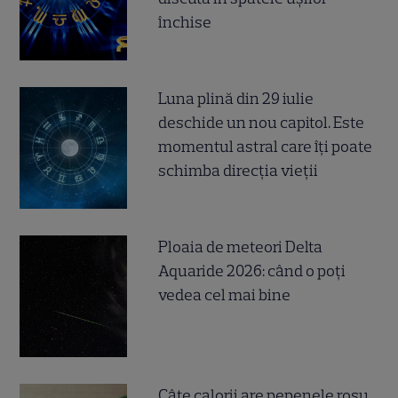
închise
Luna plină din 29 iulie
deschide un nou capitol. Este
momentul astral care îți poate
schimba direcția vieții
Ploaia de meteori Delta
Aquaride 2026: când o poți
vedea cel mai bine
Câte calorii are pepenele roșu