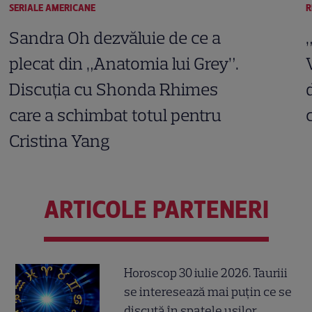
SERIALE AMERICANE
R
Sandra Oh dezvăluie de ce a
plecat din „Anatomia lui Grey”.
Discuția cu Shonda Rhimes
care a schimbat totul pentru
Cristina Yang
ARTICOLE PARTENERI
Horoscop 30 iulie 2026. Tauriii
se interesează mai puțin ce se
discută în spatele ușilor