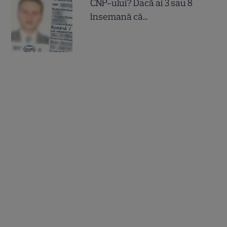
CNP-ului? Dacă ai 3 sau 8
însemană că...