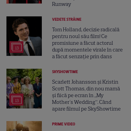
Runway
VEDETE STRĂINE
Tom Holland, decizie radicală
pentru noul său film! Ce
promisiune a făcut actorul
13
după momentele virale în care
a făcut senzație prin dans
SKYSHOWTIME
Scarlett Johansson și Kristin
Scott Thomas, din nou mamă
și fiică pe ecran în „My
13
Mother's Wedding”. Când
apare filmul pe SkyShowtime
PRIME VIDEO