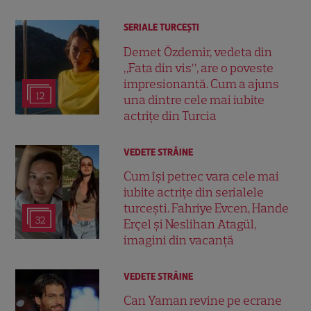
SERIALE TURCEŞTI
Demet Özdemir, vedeta din
„Fata din vis”, are o poveste
impresionantă. Cum a ajuns
12
una dintre cele mai iubite
actrițe din Turcia
VEDETE STRĂINE
Cum își petrec vara cele mai
iubite actrițe din serialele
turcești. Fahriye Evcen, Hande
32
Erçel și Neslihan Atagül,
imagini din vacanță
VEDETE STRĂINE
Can Yaman revine pe ecrane