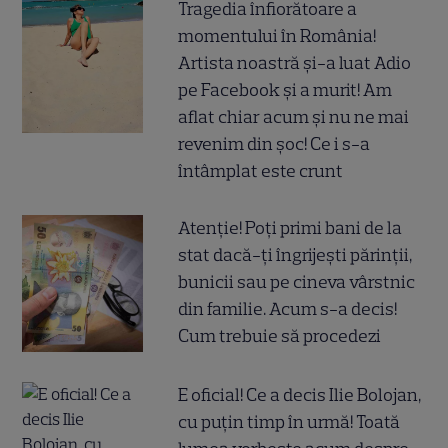
Tragedia înfiorătoare a
momentului în România!
Artista noastră și-a luat Adio
pe Facebook și a murit! Am
aflat chiar acum și nu ne mai
revenim din șoc! Ce i s-a
întâmplat este crunt
Atenție! Poți primi bani de la
stat dacă-ți îngrijești părinții,
bunicii sau pe cineva vârstnic
din familie. Acum s-a decis!
Cum trebuie să procedezi
E oficial! Ce a decis Ilie Bolojan,
cu puțin timp în urmă! Toată