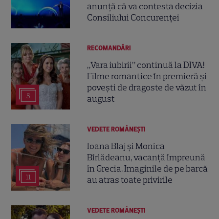
anunță că va contesta decizia
Consiliului Concurenței
RECOMANDĂRI
„Vara iubirii” continuă la DIVA!
Filme romantice în premieră și
povești de dragoste de văzut în
5
august
VEDETE ROMÂNEŞTI
Ioana Blaj și Monica
Bîrlădeanu, vacanță împreună
în Grecia. Imaginile de pe barcă
11
au atras toate privirile
VEDETE ROMÂNEŞTI