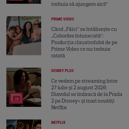
trebuia să ajungem aici!”
PRIME VIDEO
Când „Fălci” se întâlnește cu
„Coborâre întunecată”:
Producția claustrofobă de pe
Prime Video ce nu trebuie
ratată
DISNEY PLUS
Ce vedem pe streaming între
27 iulie și 2 august 2026:
Diavolul se îmbracă de la Prada
18
2 pe Disney+ și mari noutăți
Netflix
NETFLIX