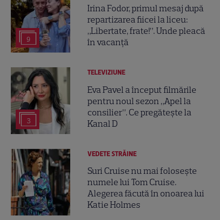
Irina Fodor, primul mesaj după
repartizarea fiicei la liceu:
„Libertate, frate!”. Unde pleacă
9
în vacanță
TELEVIZIUNE
Eva Pavel a început filmările
pentru noul sezon „Apel la
consilier”. Ce pregătește la
3
Kanal D
VEDETE STRĂINE
Suri Cruise nu mai folosește
numele lui Tom Cruise.
Alegerea făcută în onoarea lui
Katie Holmes