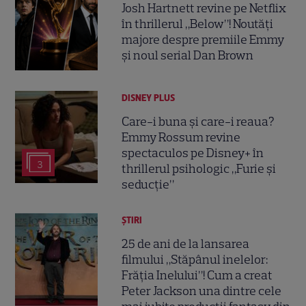
Josh Hartnett revine pe Netflix
în thrillerul „Below”! Noutăți
majore despre premiile Emmy
și noul serial Dan Brown
DISNEY PLUS
Care-i buna și care-i reaua?
Emmy Rossum revine
spectaculos pe Disney+ în
3
thrillerul psihologic „Furie și
seducție”
ȘTIRI
25 de ani de la lansarea
filmului „Stăpânul inelelor:
Frăția Inelului”! Cum a creat
Peter Jackson una dintre cele