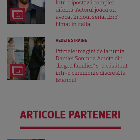
într-o ipostază complet
diferită. Actorul joacă un
31
avocat în noul serial „Bro”,
filmat în Italia
VEDETE STRĂINE
Primele imagini de la nunta
Damlei Sönmez. Actrița din
„Legea familiei” s-a căsătorit
13
într-o ceremonie discretă la
Istanbul
ARTICOLE PARTENERI