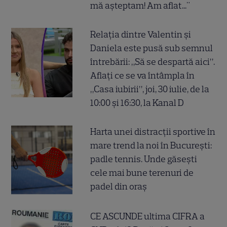
mă așteptam! Am aflat..."
Relația dintre Valentin și
Daniela este pusă sub semnul
întrebării: „Să se despartă aici”.
Aflați ce se va întâmpla în
„Casa iubirii”, joi, 30 iulie, de la
10:00 și 16:30, la Kanal D
Harta unei distracții sportive în
mare trend la noi în București:
padle tennis. Unde găsești
cele mai bune terenuri de
padel din oraș
CE ASCUNDE ultima CIFRA a