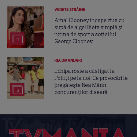
VEDETE STRĂINE
Amal Clooney începe ziua cu
supă de alge! Dieta simplă și
rutina de sport a soției lui
17
George Clooney
RECOMANDĂRI
Echipa roșie a câștigat la
Poftiți pe la noi! Ce provocări le
pregătește Nea Mărin
3
concurenților diseară