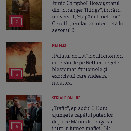
Jamie Campbell Bower, starul
din „Stranger Things”, intră în
universul „Stăpânul Inelelor”.
9
Ce rol legendar va interpreta în
sezonul 3
NETFLIX
„Palatul de Est”, noul fenomen
coreean de pe Netflix: Regele
blestemat, fantomele și
5
exorcistul care sfidează
moartea
SERIALE ONLINE
„Trafic”, episodul 3. Doru
ajunge la capătul puterilor
după ce Marius îi obligă să
6
intre în lumea mafiei: „Nu