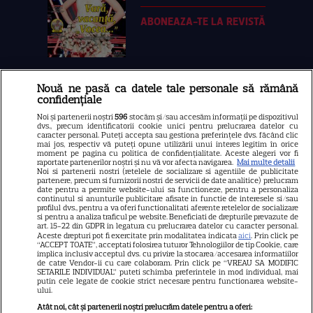
ABONEAZA-TE LA REVISTĂ
Nouă ne pasă ca datele tale personale să rămână
Libertatea
confidențiale
Libertatea pentru femei
Noi și partenerii noștri
596
stocăm și/sau accesăm informații pe dispozitivul
dvs., precum identificatorii cookie unici pentru prelucrarea datelor cu
GSP
caracter personal. Puteți accepta sau gestiona preferințele dvs. făcând clic
mai jos, respectiv vă puteți opune utilizării unui interes legitim în orice
Știri mondene
moment pe pagina cu politica de confidențialitate. Aceste alegeri vor fi
raportate partenerilor noștri și nu vă vor afecta navigarea.
Mai multe detalii
Noi si partenerii nostri (retelele de socializare si agentiile de publicitate
Avantaje
partenere, precum si furnizorii nostri de servicii de date analitice) prelucram
date pentru a permite website-ului sa functioneze, pentru a personaliza
Elle
continutul si anunturile publicitare afisate in functie de interesele si/sau
profilul dvs., pentru a va oferi functionalitati aferente retelelor de socializare
Unica
si pentru a analiza traficul pe website. Beneficiati de drepturile prevazute de
art. 15-22 din GDPR in legatura cu prelucrarea datelor cu caracter personal.
Retete practice
Aceste drepturi pot fi exercitate prin modalitatea indicata
aici
. Prin click pe
“ACCEPT TOATE”, acceptati folosirea tuturor Tehnologiilor de tip Cookie, care
implica inclusiv acceptul dvs. cu privire la stocarea/accesarea informatiilor
de catre Vendor-ii cu care colaboram. Prin click pe “VREAU SA MODIFIC
SETARILE INDIVIDUAL” puteti schimba preferintele in mod individual, mai
URMĂREȘTE-NE PE
putin cele legate de cookie strict necesare pentru functionarea website-
ului.
Atât noi, cât și partenerii noștri prelucrăm datele pentru a oferi: