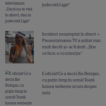
judecată Liga!”
Incident neașteptat în direct »
Prezentatoarea TV a arătat mai
mult decât și-ar fi dorit: „Știe
ce face, e cu intenție”
E oficial! Ce a decis Ilie Bolojan,
cu puțin timp în urmă! Toată
lumea vorbește acum despre
asta