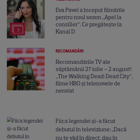
Eva Pavel a început filmările
pentru noul sezon „Apel la
consilier”. Ce pregătește la
3
Kanal D
RECOMANDĂRI
Recomandările TV ale
săptămânii 27 iulie – 2 august!
„The Walking Dead: Dead City”,
filme HBO și telenovele de
neratat
Fiica legendei și-a făcut
debutul în televiziune: „Dacă
nu te văd în direct, dau în