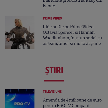
mai iubite producții fantasy din
istorie
PRIME VIDEO
Ride or Die pe Prime Video.
Octavia Spencer și Hannah
Waddingham, într-un serial cu
asasini, umor și multă acțiune
ŞTIRI
TELEVIZIUNE
Amendă de 4 milioane de euro
pentru PRO TV. Compania