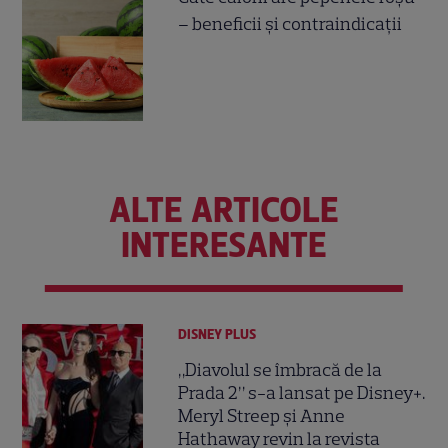
– beneficii și contraindicații
ALTE ARTICOLE
INTERESANTE
DISNEY PLUS
„Diavolul se îmbracă de la
Prada 2” s-a lansat pe Disney+.
Meryl Streep și Anne
Hathaway revin la revista