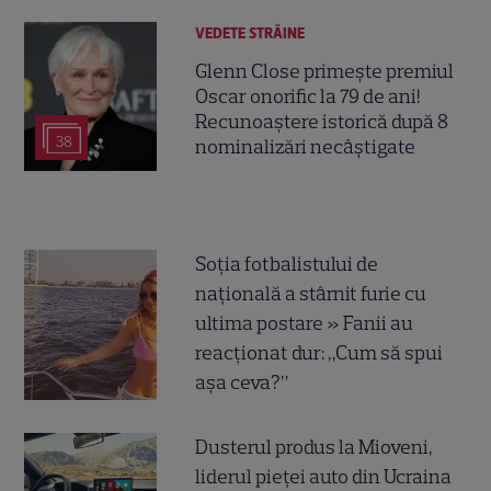
VEDETE STRĂINE
Glenn Close primește premiul
Oscar onorific la 79 de ani!
Recunoaștere istorică după 8
38
nominalizări necâștigate
Soția fotbalistului de
națională a stârnit furie cu
ultima postare » Fanii au
reacționat dur: „Cum să spui
așa ceva?”
Dusterul produs la Mioveni,
liderul pieței auto din Ucraina