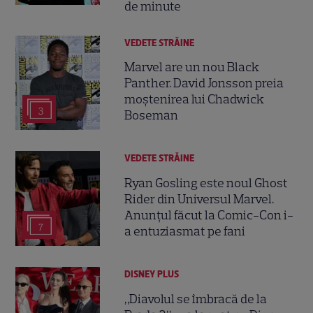
de minute
VEDETE STRĂINE
Marvel are un nou Black
Panther. David Jonsson preia
moștenirea lui Chadwick
3
Boseman
VEDETE STRĂINE
Ryan Gosling este noul Ghost
Rider din Universul Marvel.
Anunțul făcut la Comic-Con i-
7
a entuziasmat pe fani
DISNEY PLUS
„Diavolul se îmbracă de la