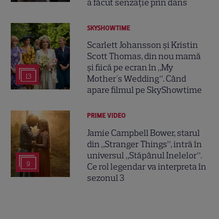
a făcut senzație prin dans
SKYSHOWTIME
Scarlett Johansson și Kristin
Scott Thomas, din nou mamă
și fiică pe ecran în „My
13
Mother's Wedding”. Când
apare filmul pe SkyShowtime
PRIME VIDEO
Jamie Campbell Bower, starul
din „Stranger Things”, intră în
universul „Stăpânul Inelelor”.
9
Ce rol legendar va interpreta în
sezonul 3