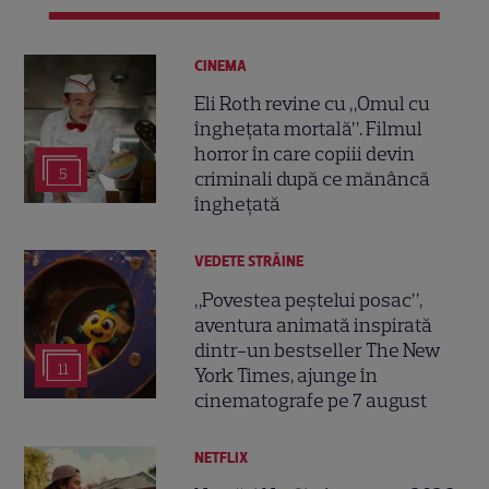
CINEMA
Eli Roth revine cu „Omul cu
înghețata mortală”. Filmul
horror în care copiii devin
5
criminali după ce mănâncă
înghețată
VEDETE STRĂINE
„Povestea peștelui posac”,
aventura animată inspirată
dintr-un bestseller The New
11
York Times, ajunge în
cinematografe pe 7 august
NETFLIX