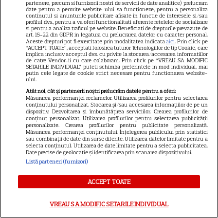
partenere, precum si furnizorii nostri de servicii de date analitice) prelucram
Știri mondene
date pentru a permite website-ului sa functioneze, pentru a personaliza
continutul si anunturile publicitare afisate in functie de interesele si/sau
profilul dvs., pentru a va oferi functionalitati aferente retelelor de socializare
Avantaje
si pentru a analiza traficul pe website. Beneficiati de drepturile prevazute de
art. 15-22 din GDPR in legatura cu prelucrarea datelor cu caracter personal.
Elle
Aceste drepturi pot fi exercitate prin modalitatea indicata
aici
. Prin click pe
“ACCEPT TOATE”, acceptati folosirea tuturor Tehnologiilor de tip Cookie, care
Unica
implica inclusiv acceptul dvs. cu privire la stocarea/accesarea informatiilor
de catre Vendor-ii cu care colaboram. Prin click pe “VREAU SA MODIFIC
SETARILE INDIVIDUAL” puteti schimba preferintele in mod individual, mai
Retete practice
putin cele legate de cookie strict necesare pentru functionarea website-
ului.
Atât noi, cât și partenerii noștri prelucrăm datele pentru a oferi:
URMĂREȘTE-NE PE
Măsurarea performanței reclamelor. Utilizarea profilurilor pentru selectarea
conținutului personalizat. Stocarea și/sau accesarea informațiilor de pe un
dispozitiv. Dezvoltarea și îmbunătățirea serviciilor. Crearea profilurilor de
conținut personalizat. Utilizarea profilurilor pentru selectarea publicității
personalizate. Crearea profilurilor pentru publicitate personalizată.
Măsurarea performanței conținutului. Înțelegerea publicului prin statistici
sau combinații de date din surse diferite. Utilizarea datelor limitate pentru a
selecta conținutul. Utilizarea de date limitate pentru a selecta publicitatea.
Copyright
2026
Ringier Romania – Toate Drepturile rezervate
Date precise de geolocație și identificarea prin scanarea dispozitivului.
Listă parteneri (furnizori)
ACCEPT TOATE
Pariază responsabil! Decizia ONJN nr. 821/25.09.2025.
VREAU SA MODIFIC SETARILE INDIVIDUAL
Jocurile de noroc sunt interzise minorilor.