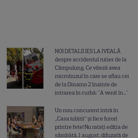
NOI DETALII IES LA IVEALĂ
despre accidentul rutier de la
Câmpulung. Ce viteză avea
microbuzul în care se aflau cei
de la Dinamo 2 înainte de
intrarea în curbă: "A venit în..."
Un nou concurent intră în
„Casa iubirii” și face furori
printre fete! Nu ratați ediția de
sâmbătă, 1 august, difuzată de