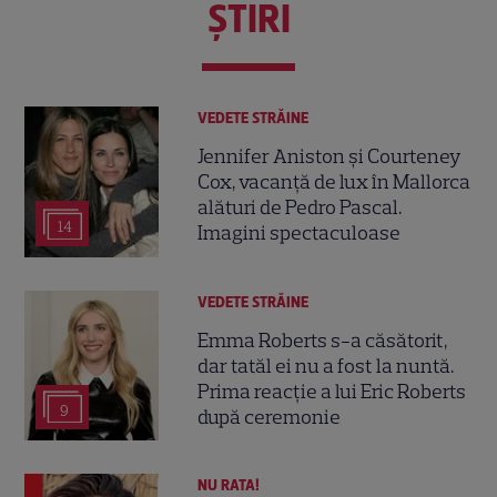
ŞTIRI
VEDETE STRĂINE
Jennifer Aniston și Courteney
Cox, vacanță de lux în Mallorca
alături de Pedro Pascal.
14
Imagini spectaculoase
VEDETE STRĂINE
Emma Roberts s-a căsătorit,
dar tatăl ei nu a fost la nuntă.
Prima reacție a lui Eric Roberts
9
după ceremonie
NU RATA!