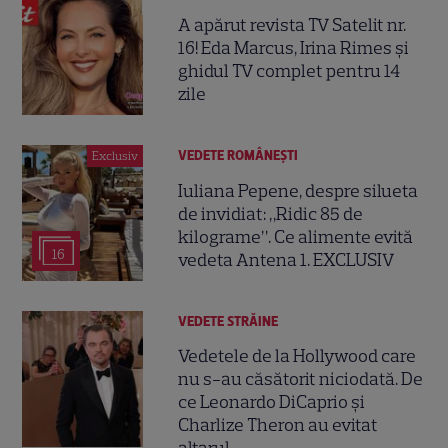
A apărut revista TV Satelit nr.
16! Eda Marcus, Irina Rimes și
ghidul TV complet pentru 14
zile
VEDETE ROMÂNEŞTI
Exclusiv
Iuliana Pepene, despre silueta
de invidiat: „Ridic 85 de
kilograme”. Ce alimente evită
16
vedeta Antena 1. EXCLUSIV
VEDETE STRĂINE
Vedetele de la Hollywood care
nu s-au căsătorit niciodată. De
ce Leonardo DiCaprio și
Charlize Theron au evitat