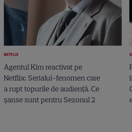
NETFLIX
S
Agentul Kim reactivat pe
Netflix: Serialul-fenomen care
a rupt topurile de audiență. Ce
șanse sunt pentru Sezonul 2