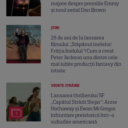
majore despre premiile Emmy
și noul serial Dan Brown
ȘTIRI
25 de ani de la lansarea
filmului „Stăpânul inelelor:
Frăția Inelului”! Cum a creat
Peter Jackson una dintre cele
mai iubite producții fantasy din
istorie
VEDETE STRĂINE
Lansarea thrillerului SF
„Capătul Străzii Stejar”: Anne
Hathaway și Ewan McGregor,
7
înfruntare preistorică într-o
suburbie americană