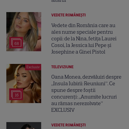
altarul
VEDETE ROMÂNEŞTI
Vedete din România care au
ales nume speciale pentru
copii: de la Nina, fetița Laurei
68
Cosoi, la Jessica lui Pepe și
Josephine a Ginei Pistol
TELEVIZIUNE
Exclusiv
Oana Monea, dezvăluiri despre
„Insula Iubirii: Reuniuni”. Ce
spune despre foștii
16
concurenți: „Anumite lucruri
au rămas nerezolvate”
EXCLUSIV
VEDETE ROMÂNEŞTI