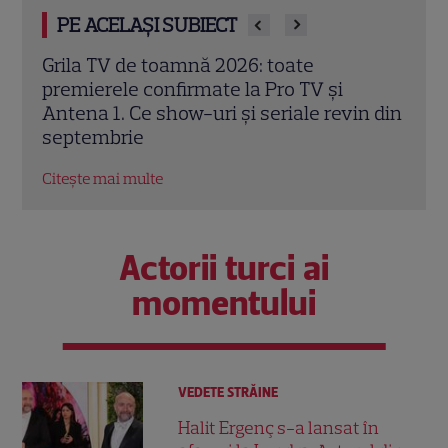
PE ACELAȘI SUBIECT
Trei cupluri revin la „Insula Iubirii –
Chel
Reuniuni”. Ce se întâmplă când se
de A
n din
întâlnesc din nou cu Radu Vâlcan
ches
Citește mai multe
Citeș
Actorii turci ai
momentului
VEDETE STRĂINE
Halit Ergenç s-a lansat în