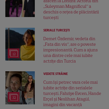
afaceri la Londra: Actorul din
„Suleyman Magnificul” a
deschis o rețea de plăcintării
turcești
SERIALE TURCEŞTI
Demet Özdemir, vedeta din
„Fata din vis”, are o poveste
impresionantă. Cum a ajuns
12
una dintre cele mai iubite
actrițe din Turcia
VEDETE STRĂINE
Cum își petrec vara cele mai
iubite actrițe din serialele
turcești. Fahriye Evcen, Hande
32
Erçel și Neslihan Atagül,
imagini din vacanță