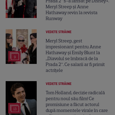
Prada 2” s-a lansat pe Disney+.
Meryl Streep și Anne
Hathaway revin la revista
Runway
VEDETE STRĂINE
Meryl Streep, gest
impresionant pentru Anne
Hathaway și Emily Blunt la
9
„Diavolul se îmbracă de la
Prada 2”. Ce salarii ar fi primit
actrițele
VEDETE STRĂINE
Tom Holland, decizie radicală
pentru noul său film! Ce
promisiune a făcut actorul
13
după momentele virale în care