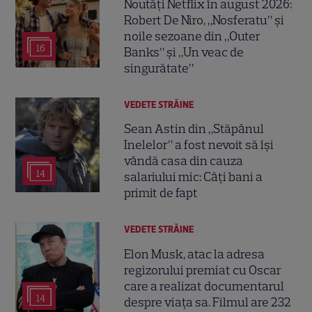
Noutăți Netflix în august 2026:
Robert De Niro, „Nosferatu” și
noile sezoane din „Outer
16
Banks” și „Un veac de
singurătate”
VEDETE STRĂINE
Sean Astin din „Stăpânul
Inelelor” a fost nevoit să își
vândă casa din cauza
14
salariului mic: Câți bani a
primit de fapt
VEDETE STRĂINE
Elon Musk, atac la adresa
regizorului premiat cu Oscar
care a realizat documentarul
14
despre viața sa. Filmul are 232