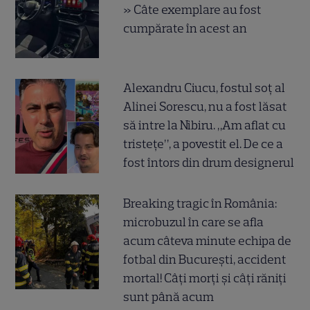
» Câte exemplare au fost
cumpărate în acest an
Alexandru Ciucu, fostul soț al
Alinei Sorescu, nu a fost lăsat
să intre la Nibiru. „Am aflat cu
tristețe”, a povestit el. De ce a
fost întors din drum designerul
Breaking tragic în România:
microbuzul în care se afla
acum câteva minute echipa de
fotbal din București, accident
mortal! Câți morți și câți răniți
sunt până acum