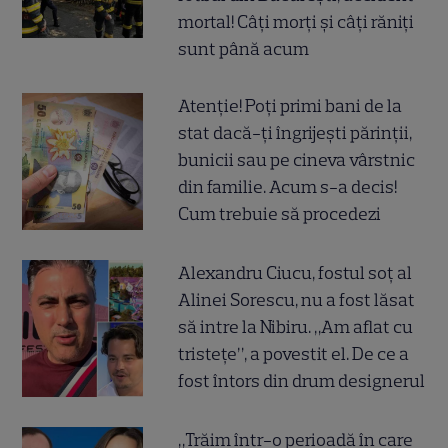
mortal! Câți morți și câți răniți
sunt până acum
Atenție! Poți primi bani de la
stat dacă-ți îngrijești părinții,
bunicii sau pe cineva vârstnic
din familie. Acum s-a decis!
Cum trebuie să procedezi
Alexandru Ciucu, fostul soț al
Alinei Sorescu, nu a fost lăsat
să intre la Nibiru. „Am aflat cu
tristețe”, a povestit el. De ce a
fost întors din drum designerul
„Trăim într-o perioadă în care