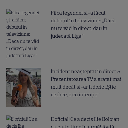
Fiica legendei și-a făcut
debutul în televiziune: „Dacă
nu te văd în direct, dau în
judecată Liga!”
Incident neașteptat în direct »
Prezentatoarea TV a arătat mai
mult decât și-ar fi dorit: „Știe
ce face, e cu intenție”
E oficial! Ce a decis Ilie Bolojan,
cu puțin timp în urmă! Toată