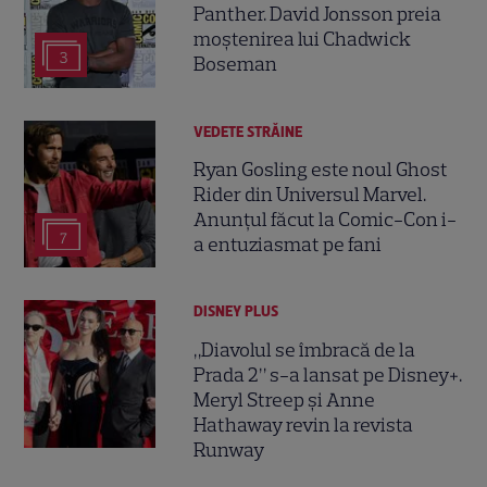
Panther. David Jonsson preia
moștenirea lui Chadwick
3
Boseman
VEDETE STRĂINE
Ryan Gosling este noul Ghost
Rider din Universul Marvel.
Anunțul făcut la Comic-Con i-
7
a entuziasmat pe fani
DISNEY PLUS
„Diavolul se îmbracă de la
Prada 2” s-a lansat pe Disney+.
Meryl Streep și Anne
Hathaway revin la revista
Runway