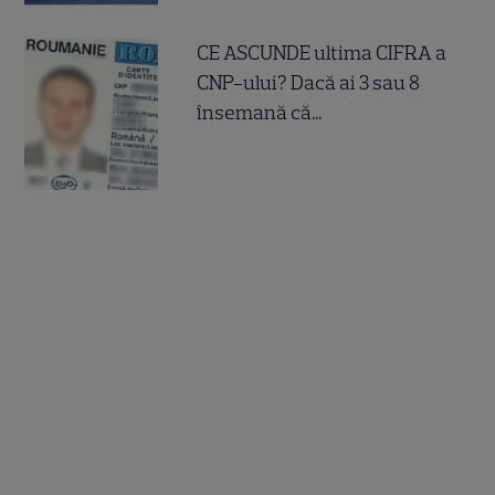
CE ASCUNDE ultima CIFRA a
CNP-ului? Dacă ai 3 sau 8
însemană că...