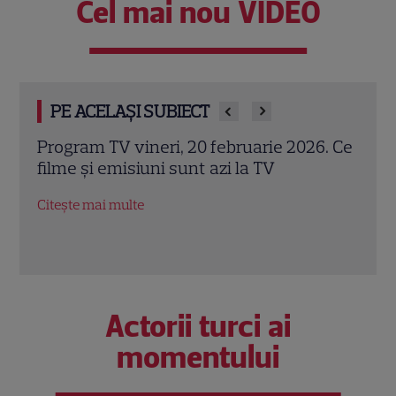
Cel mai nou VIDEO
PE ACELAȘI SUBIECT
. Ce
Program TV, 18 februarie 2026: Ce filme și
Filme
seriale tari vedem diseară. „Tătuțu’” și
Asas
„Power Couple”, bătălia din prime-time
Citeș
Citește mai multe
Actorii turci ai
momentului