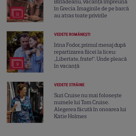
Bîrlădeanu, vacanță împreună
în Grecia. Imaginile de pe barcă
11
au atras toate privirile
VEDETE ROMÂNEŞTI
Irina Fodor, primul mesaj după
repartizarea fiicei la liceu:
„Libertate, frate!”. Unde pleacă
9
în vacanță
VEDETE STRĂINE
Suri Cruise nu mai folosește
numele lui Tom Cruise.
Alegerea făcută în onoarea lui
Katie Holmes