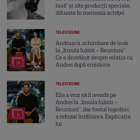
lasă” și alte producții speciale,
difuzate în memoria actriței
TELEVIZIUNE
Andrușca, schimbare de look
la „Insula Iubirii – Reuniuni”.
Ce a dezvăluit despre relația cu
19
Andrei după emisiune
TELEVIZIUNE
Ella a vrut să îl revadă pe
Andrei la „Insula Iubirii –
Reuniuni”, dar fostul logodnic
9
a refuzat întâlnirea. Explicația
lui