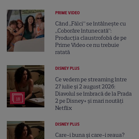
PRIME VIDEO
Când „Fălci” se întâlnește cu
„Coborâre întunecată”:
Producția claustrofobă de pe
Prime Video ce nu trebuie
ratată
DISNEY PLUS
Ce vedem pe streaming între
27 iulie și 2 august 2026:
Diavolul se îmbracă de la Prada
18
2 pe Disney+ și mari noutăți
Netflix
DISNEY PLUS
Care-i buna și care-i reaua?