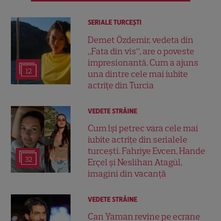
SERIALE TURCEŞTI
Demet Özdemir, vedeta din
„Fata din vis”, are o poveste
impresionantă. Cum a ajuns
12
una dintre cele mai iubite
actrițe din Turcia
VEDETE STRĂINE
Cum își petrec vara cele mai
iubite actrițe din serialele
turcești. Fahriye Evcen, Hande
32
Erçel și Neslihan Atagül,
imagini din vacanță
VEDETE STRĂINE
Can Yaman revine pe ecrane