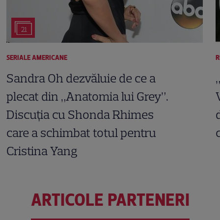
21
SERIALE AMERICANE
R
Sandra Oh dezvăluie de ce a
plecat din „Anatomia lui Grey”.
Discuția cu Shonda Rhimes
care a schimbat totul pentru
Cristina Yang
ARTICOLE PARTENERI