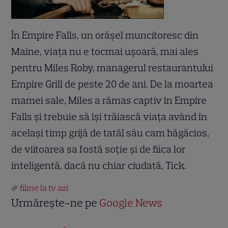
În Empire Falls, un orăşel muncitoresc din
Maine, viaţa nu e tocmai uşoară, mai ales
pentru Miles Roby, managerul restaurantului
Empire Grill de peste 20 de ani. De la moartea
mamei sale, Miles a rămas captiv în Empire
Falls şi trebuie să îşi trăiască viaţa având în
acelaşi timp grijă de tatăl său cam băgăcios,
de viitoarea sa fostă soţie şi de fiica lor
inteligentă, dacă nu chiar ciudată, Tick.
filme la tv azi
Urmărește-ne pe
Google News