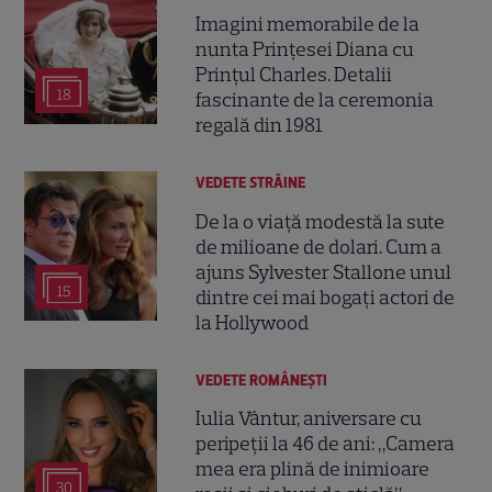
Imagini memorabile de la
nunta Prințesei Diana cu
Prințul Charles. Detalii
18
fascinante de la ceremonia
regală din 1981
VEDETE STRĂINE
De la o viață modestă la sute
de milioane de dolari. Cum a
ajuns Sylvester Stallone unul
15
dintre cei mai bogați actori de
la Hollywood
VEDETE ROMÂNEŞTI
Iulia Vântur, aniversare cu
peripeții la 46 de ani: „Camera
mea era plină de inimioare
30