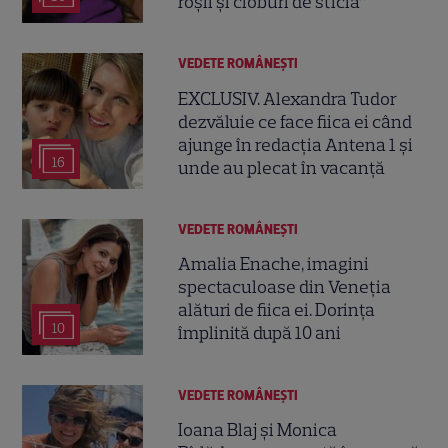
roșii și cioburi de sticlă”
VEDETE ROMÂNEŞTI
EXCLUSIV. Alexandra Tudor
dezvăluie ce face fiica ei când
ajunge în redacția Antena 1 și
16
unde au plecat în vacanță
VEDETE ROMÂNEŞTI
Amalia Enache, imagini
spectaculoase din Veneția
alături de fiica ei. Dorința
10
împlinită după 10 ani
VEDETE ROMÂNEŞTI
Ioana Blaj și Monica