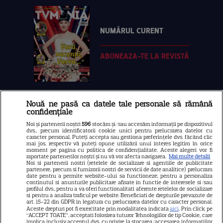
NUMĂRUL CURENT
ABONEAZA-TE LA REVISTĂ
Nouă ne pasă ca datele tale personale să rămână
Libertatea
confidențiale
Libertatea pentru femei
Noi și partenerii noștri
596
stocăm și/sau accesăm informații pe dispozitivul
dvs., precum identificatorii cookie unici pentru prelucrarea datelor cu
GSP
caracter personal. Puteți accepta sau gestiona preferințele dvs. făcând clic
mai jos, respectiv vă puteți opune utilizării unui interes legitim în orice
Știri mondene
moment pe pagina cu politica de confidențialitate. Aceste alegeri vor fi
raportate partenerilor noștri și nu vă vor afecta navigarea.
Mai multe detalii
Noi si partenerii nostri (retelele de socializare si agentiile de publicitate
Avantaje
partenere, precum si furnizorii nostri de servicii de date analitice) prelucram
date pentru a permite website-ului sa functioneze, pentru a personaliza
Elle
continutul si anunturile publicitare afisate in functie de interesele si/sau
profilul dvs., pentru a va oferi functionalitati aferente retelelor de socializare
Unica
si pentru a analiza traficul pe website. Beneficiati de drepturile prevazute de
art. 15-22 din GDPR in legatura cu prelucrarea datelor cu caracter personal.
Retete practice
Aceste drepturi pot fi exercitate prin modalitatea indicata
aici
. Prin click pe
“ACCEPT TOATE”, acceptati folosirea tuturor Tehnologiilor de tip Cookie, care
implica inclusiv acceptul dvs. cu privire la stocarea/accesarea informatiilor