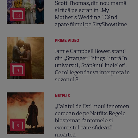
Scott Thomas, din nou mamă
și fiică pe ecran în „My
13
Mother's Wedding”. Când
apare filmul pe SkyShowtime
PRIME VIDEO
Jamie Campbell Bower, starul
din „Stranger Things”, intră în
universul „Stăpânul Inelelor”.
9
Ce rol legendar va interpreta în
sezonul 3
NETFLIX
„Palatul de Est”, noul fenomen
coreean de pe Netflix: Regele
blestemat, fantomele și
5
exorcistul care sfidează
moartea