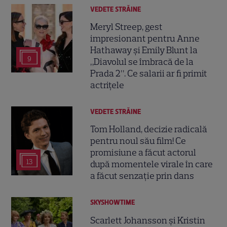
VEDETE STRĂINE
Meryl Streep, gest
impresionant pentru Anne
Hathaway și Emily Blunt la
9
„Diavolul se îmbracă de la
Prada 2”. Ce salarii ar fi primit
actrițele
VEDETE STRĂINE
Tom Holland, decizie radicală
pentru noul său film! Ce
promisiune a făcut actorul
13
după momentele virale în care
a făcut senzație prin dans
SKYSHOWTIME
Scarlett Johansson și Kristin