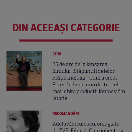
DIN ACEEAȘI CATEGORIE
ȘTIRI
25 de ani de la lansarea
filmului „Stăpânul inelelor:
Frăția Inelului”! Cum a creat
Peter Jackson una dintre cele
mai iubite producții fantasy din
istorie
RECOMANDĂRI
Adela Mărculescu, omagiată
de TVR. Filmul „Cine iubește și