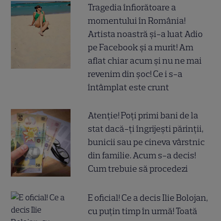
Tragedia înfiorătoare a
momentului în România!
Artista noastră și-a luat Adio
pe Facebook și a murit! Am
aflat chiar acum și nu ne mai
revenim din șoc! Ce i s-a
întâmplat este crunt
Atenție! Poți primi bani de la
stat dacă-ți îngrijești părinții,
bunicii sau pe cineva vârstnic
din familie. Acum s-a decis!
Cum trebuie să procedezi
E oficial! Ce a decis Ilie Bolojan,
cu puțin timp în urmă! Toată