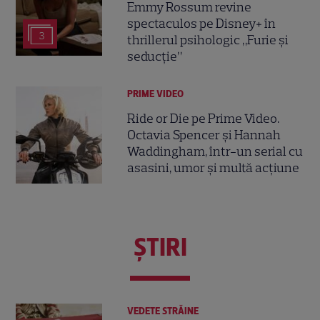
Emmy Rossum revine
spectaculos pe Disney+ în
3
thrillerul psihologic „Furie și
seducție”
PRIME VIDEO
Ride or Die pe Prime Video.
Octavia Spencer și Hannah
Waddingham, într-un serial cu
asasini, umor și multă acțiune
ŞTIRI
VEDETE STRĂINE