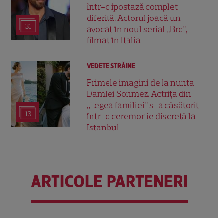
într-o ipostază complet
diferită. Actorul joacă un
31
avocat în noul serial „Bro”,
filmat în Italia
VEDETE STRĂINE
Primele imagini de la nunta
Damlei Sönmez. Actrița din
„Legea familiei” s-a căsătorit
13
într-o ceremonie discretă la
Istanbul
ARTICOLE PARTENERI