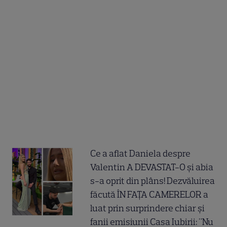
Ce a aflat Daniela despre
Valentin A DEVASTAT-O și abia
s-a oprit din plâns! Dezvăluirea
făcută ÎN FAȚA CAMERELOR a
luat prin surprindere chiar și
fanii emisiunii Casa Iubirii: "Nu