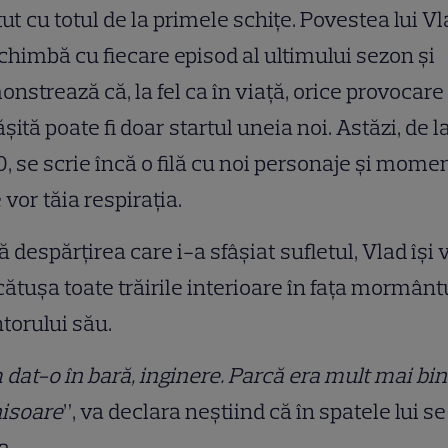
ut cu totul de la primele schițe. Povestea lui V
chimbă cu fiecare episod al ultimului sezon și
nstrează că, la fel ca în viață, orice provocare
șită poate fi doar startul uneia noi. Astăzi, de l
0, se scrie încă o filă cu noi personaje și mome
 vor tăia respirația.
 despărțirea care i-a sfâșiat sufletul, Vlad își 
ătușa toate trăirile interioare în fața mormânt
orului său.
dat-o în bară, inginere. Parcă era mult mai bin
hisoare
”, va declara neștiind că în spatele lui se
a.