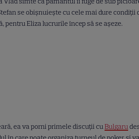
 Vlad simte că pământul îi fuge de sub picioar
Ștefan se obișnuiește cu cele mai dure condiții 
ă, pentru Eliza lucrurile încep să se așeze.
ară, ea va porni primele discuții cu
Bulgaru
de
l în care poate organiza turneul de poker și v