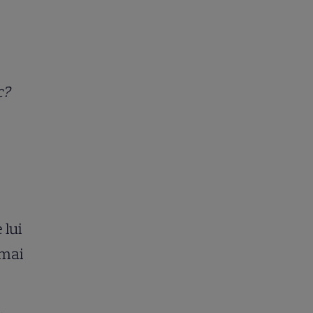
c?
 lui
 mai