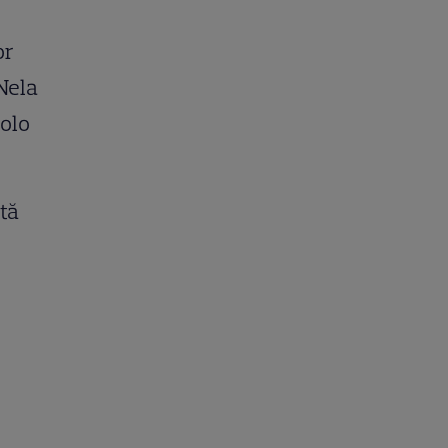
or
Nela
colo
mtă