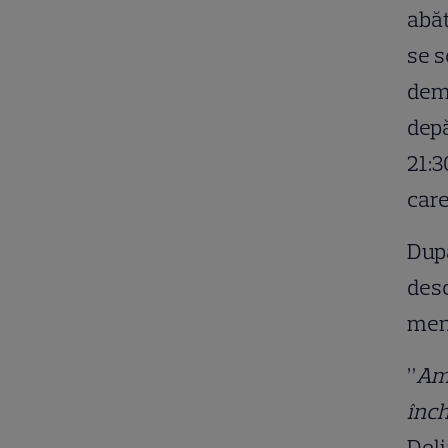
abăt
se s
demo
depă
21:3
care
După
desc
ment
”
Am 
înc
Deli