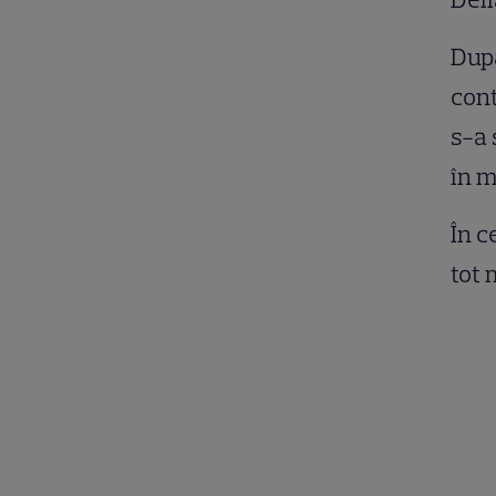
După
cont
s-a 
în 
În c
tot 