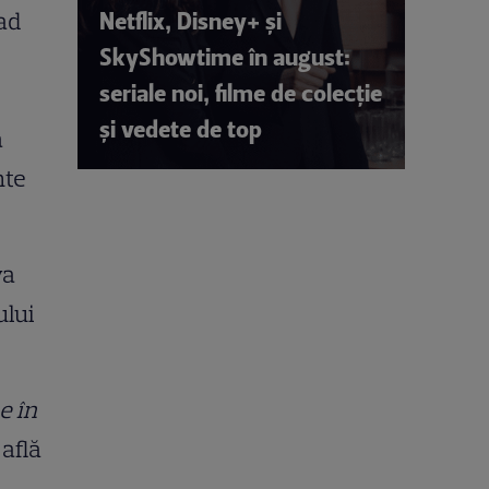
Netflix, Disney+ și
lad
SkyShowtime în august:
seriale noi, filme de colecție
și vedete de top
a
nte
va
ului
e în
 află