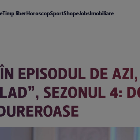
te
Timp liber
Horoscop
Sport
Shop
eJobs
Imobiliare
ÎN EPISODUL DE AZI,
VLAD”, SEZONUL 4: 
DUREROASE