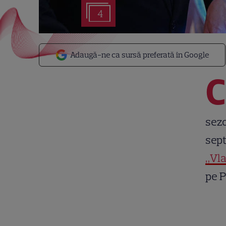
4
Adaugă-ne ca sursă preferată în Google
C
sezo
sept
„Vl
pe P