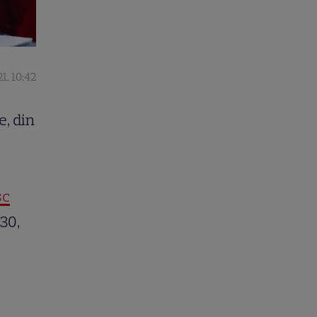
1, 10:42
e, din
6
sc
30,