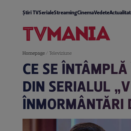
Știri TV
Seriale
Streaming
Cinema
Vedete
Actualita
Homepage
/
Televiziune
CE SE ÎNTÂMPLĂ 
DIN SERIALUL „
ÎNMORMÂNTĂRI 