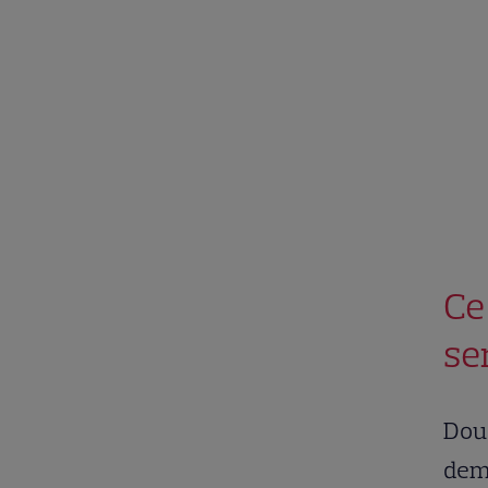
Ce
se
Două
demo