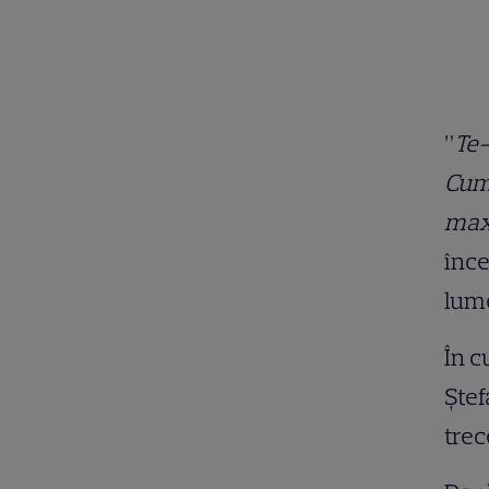
”
Te-
Cumv
maxi
înce
lume
În c
Ștef
trec