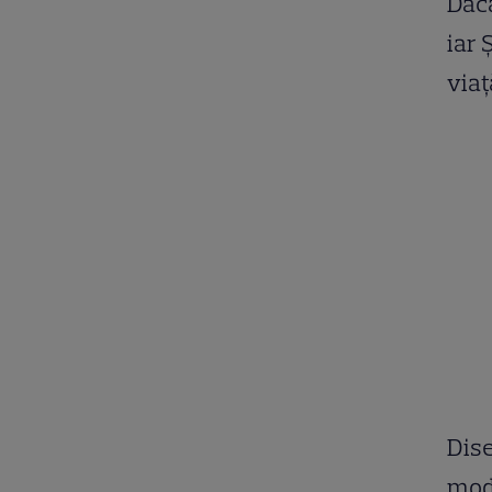
Dacă
iar 
viaț
Dise
modu