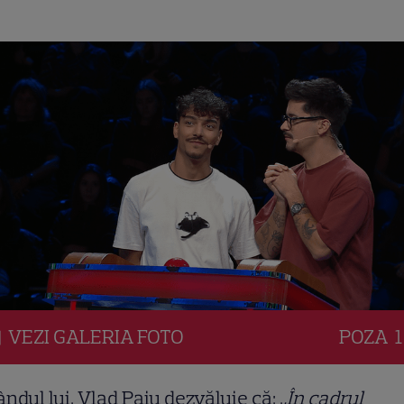
VEZI
GALERIA
FOTO
POZA
1
ândul lui, Vlad Paiu dezvăluie că: ,
,În cadrul