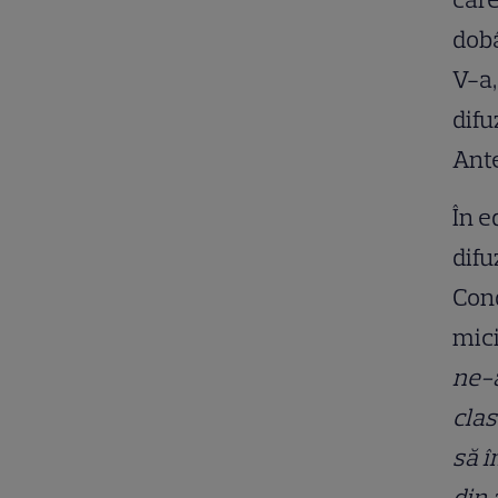
dobâ
V-a,
difu
Ant
În e
difu
Cond
mici
ne-a
clas
să î
din 