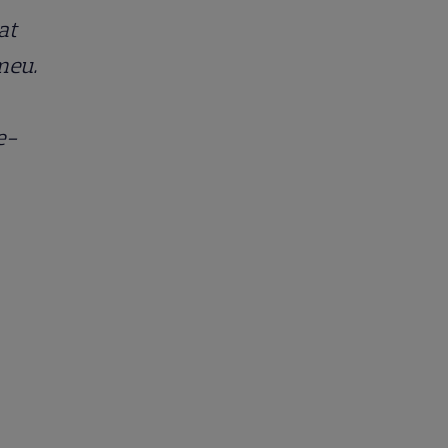
at
 meu.
e-