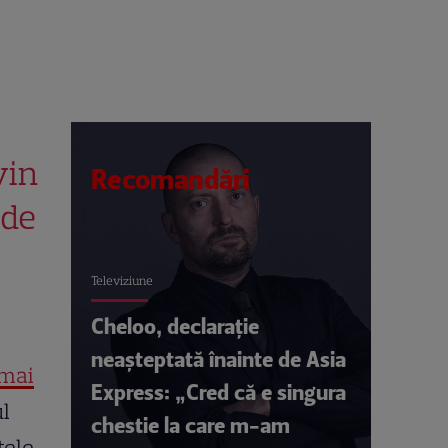
vin
Recomandări
 de
Televiziune
Cheloo, declarație
neașteptată înainte de Asia
 mai
Express: „Cred că e singura
ul
chestie la care m-am
țele