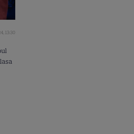
4, 13:30
oul
clasa