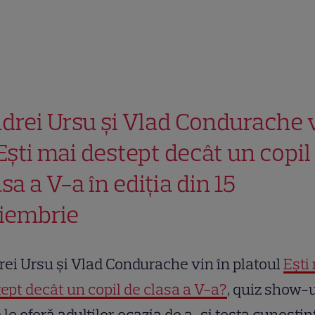
drei Ursu și Vlad Condurache 
 Ești mai destept decât un copil
sa a V-a în ediția din 15
iembrie
ei Ursu și Vlad Condurache vin în platoul
Ești
ept decât un copil de clasa a V-a?
, quiz show-
 le oferă adulților ocazia de a-și testa cunoștin