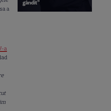
gândit”
asa a
V-a
Vlad
re
cut
rim