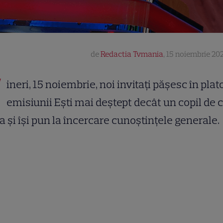
de
Redactia Tvmania
,
15 noiembrie 202
V
ineri, 15 noiembrie, noi invitați pășesc în plat
emisiunii Ești mai deștept decât un copil de 
a și își pun la încercare cunoștințele generale.