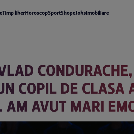
te
Timp liber
Horoscop
Sport
Shop
eJobs
Imobiliare
 VLAD CONDURACHE, 
N COPIL DE CLASA A
. AM AVUT MARI EMO