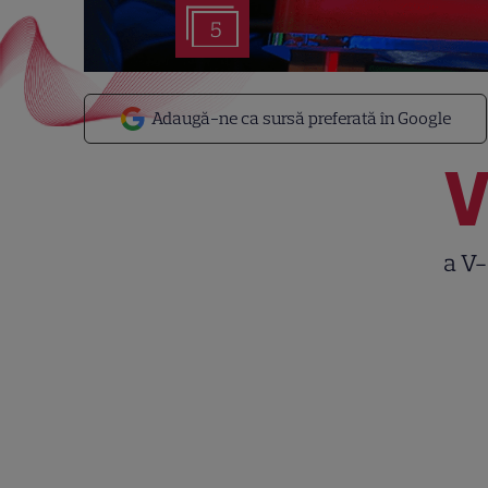
5
Adaugă-ne ca sursă preferată în Google
a V-