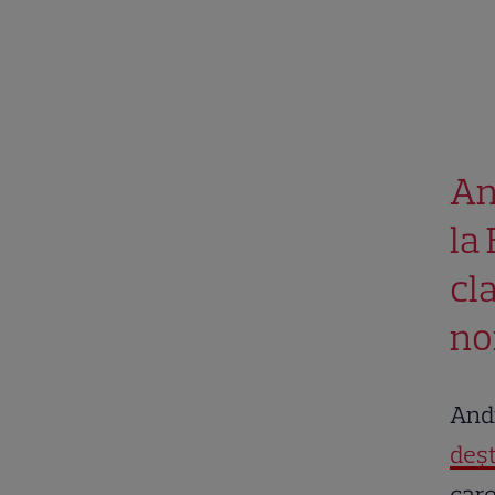
An
la
cla
no
Andr
deșt
care