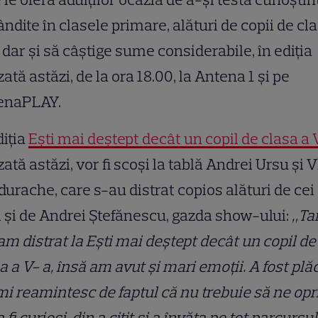
ndite în clasele primare, alături de copii de cl
 dar şi să câştige sume considerabile, în ediția
zată astăzi, de la ora 18.00, la Antena 1 și pe
enaPLAY.
diția
Ești mai deștept decât un copil de clasa a 
zată astăzi, vor fi scoși la tablă Andrei Ursu și 
urache, care s-au distrat copios alături de cei
 și de Andrei Ștefănescu, gazda show-ului:
„Ta
m distrat la Ești mai deștept decât un copil de
a a V- a, însă am avut și mari emoții. A fost plă
mi reamintesc de faptul că nu trebuie să ne op
a fi curioși, din a citit și a învăța pe tot parcursul