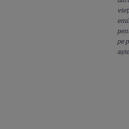
vieț
emi
pent
pe p
aște