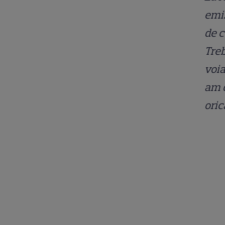
emis
de c
Treb
voia
am d
oric