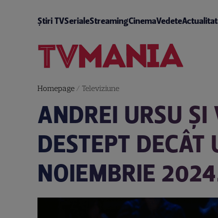
Știri TV
Seriale
Streaming
Cinema
Vedete
Actualita
Homepage
/
Televiziune
ANDREI URSU ȘI
DESTEPT DECÂT U
NOIEMBRIE 2024