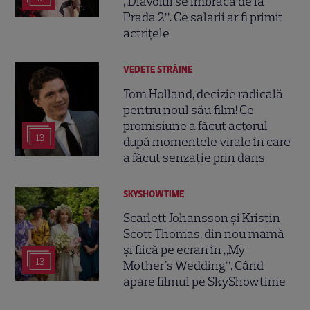
„Diavolul se îmbracă de la
Prada 2”. Ce salarii ar fi primit
actrițele
VEDETE STRĂINE
Tom Holland, decizie radicală
pentru noul său film! Ce
promisiune a făcut actorul
13
după momentele virale în care
a făcut senzație prin dans
SKYSHOWTIME
Scarlett Johansson și Kristin
Scott Thomas, din nou mamă
și fiică pe ecran în „My
13
Mother's Wedding”. Când
apare filmul pe SkyShowtime