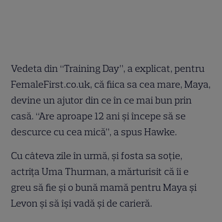
Vedeta din “Training Day”, a explicat, pentru
FemaleFirst.co.uk, că fiica sa cea mare, Maya,
devine un ajutor din ce în ce mai bun prin
casă. “Are aproape 12 ani şi începe să se
descurce cu cea mică”, a spus Hawke.
Cu câteva zile în urmă, şi fosta sa soţie,
actriţa Uma Thurman, a mărturisit că îi e
greu să fie şi o bună mamă pentru Maya şi
Levon şi să îşi vadă şi de carieră.