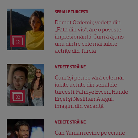
SERIALE TURCEŞTI
Demet Özdemir, vedeta din
„Fata din vis”, are o poveste
impresionantă. Cum a ajuns
12
una dintre cele mai iubite
actrițe din Turcia
VEDETE STRĂINE
Cum își petrec vara cele mai
iubite actrițe din serialele
turcești. Fahriye Evcen, Hande
32
Erçel și Neslihan Atagül,
imagini din vacanță
VEDETE STRĂINE
Can Yaman revine pe ecrane