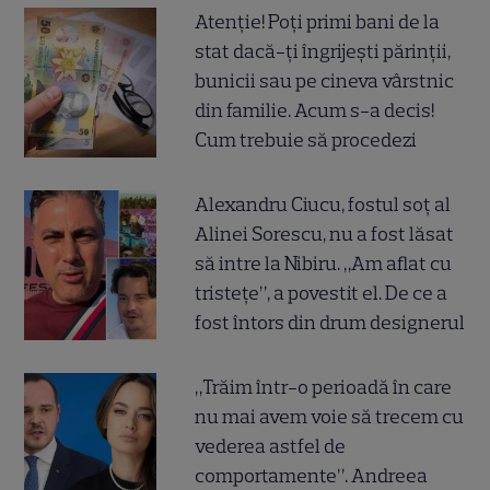
Atenție! Poți primi bani de la
stat dacă-ți îngrijești părinții,
bunicii sau pe cineva vârstnic
din familie. Acum s-a decis!
Cum trebuie să procedezi
Alexandru Ciucu, fostul soț al
Alinei Sorescu, nu a fost lăsat
să intre la Nibiru. „Am aflat cu
tristețe”, a povestit el. De ce a
fost întors din drum designerul
„Trăim într-o perioadă în care
nu mai avem voie să trecem cu
vederea astfel de
comportamente”. Andreea