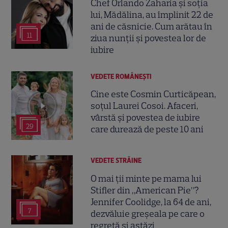
Chef Orlando Zaharia și soția
lui, Mădălina, au împlinit 22 de
ani de căsnicie. Cum arătau în
11
ziua nunții și povestea lor de
iubire
VEDETE ROMÂNEŞTI
Cine este Cosmin Curticăpean,
soțul Laurei Cosoi. Afaceri,
vârstă și povestea de iubire
29
care durează de peste 10 ani
VEDETE STRĂINE
O mai ții minte pe mama lui
Stifler din „American Pie”?
Jennifer Coolidge, la 64 de ani,
7
dezvăluie greșeala pe care o
regretă și astăzi