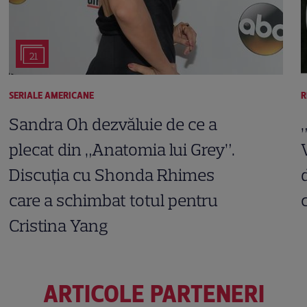
21
SERIALE AMERICANE
R
Sandra Oh dezvăluie de ce a
plecat din „Anatomia lui Grey”.
Discuția cu Shonda Rhimes
care a schimbat totul pentru
Cristina Yang
ARTICOLE PARTENERI