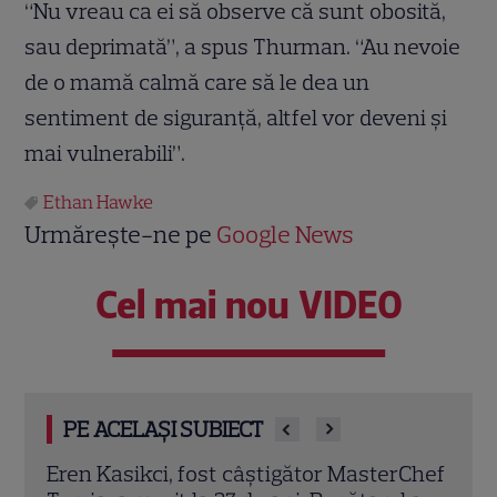
“Nu vreau ca ei să observe că sunt obosită,
sau deprimată”, a spus Thurman. “Au nevoie
de o mamă calmă care să le dea un
sentiment de siguranţă, altfel vor deveni şi
mai vulnerabili”.
Ethan Hawke
Urmărește-ne pe
Google News
Cel mai nou VIDEO
PE ACELAȘI SUBIECT
rChef
Trei cupluri revin la „Insula Iubirii –
Chel