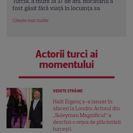
l a
Reuniuni”. Ce se întâmplă când se
de A
întâlnesc din nou cu Radu Vâlcan
ches
Citește mai multe
Citeș
Actorii turci ai
momentului
VEDETE STRĂINE
Halit Ergenç s-a lansat în
afaceri la Londra: Actorul din
„Suleyman Magnificul” a
deschis o rețea de plăcintării
turcești