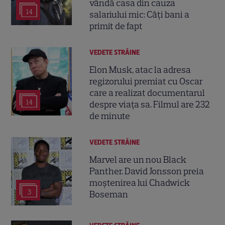
vândă casa din cauza
14
salariului mic: Câți bani a
primit de fapt
VEDETE STRĂINE
Elon Musk, atac la adresa
regizorului premiat cu Oscar
care a realizat documentarul
14
despre viața sa. Filmul are 232
de minute
VEDETE STRĂINE
Marvel are un nou Black
Panther. David Jonsson preia
moștenirea lui Chadwick
3
Boseman