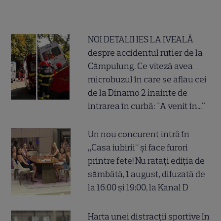
NOI DETALII IES LA IVEALĂ
despre accidentul rutier de la
Câmpulung. Ce viteză avea
microbuzul în care se aflau cei
de la Dinamo 2 înainte de
intrarea în curbă: "A venit în..."
Un nou concurent intră în
„Casa iubirii” și face furori
printre fete! Nu ratați ediția de
sâmbătă, 1 august, difuzată de
la 16:00 și 19:00, la Kanal D
Harta unei distracții sportive în