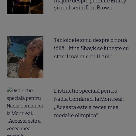
majore despre premiile Emmy
și noul serial Dan Brown
Tabloidele scriu despre o nouă
idilă: „Irina Shayk se iubește cu
starul mai mic cu 11 ani”
Distincție specială pentru
Nadia Comăneci la Montreal:
„Aceasta este a zecea mea
medalie olimpică”