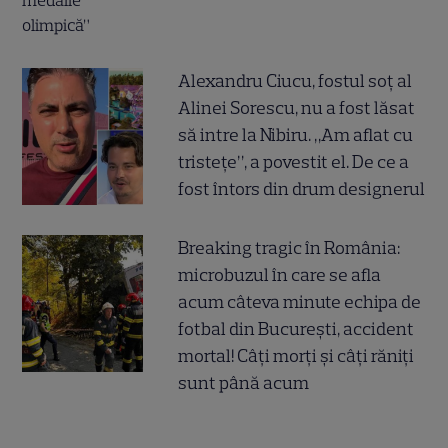
Alexandru Ciucu, fostul soț al
Alinei Sorescu, nu a fost lăsat
să intre la Nibiru. „Am aflat cu
tristețe”, a povestit el. De ce a
fost întors din drum designerul
Breaking tragic în România:
microbuzul în care se afla
acum câteva minute echipa de
fotbal din București, accident
mortal! Câți morți și câți răniți
sunt până acum