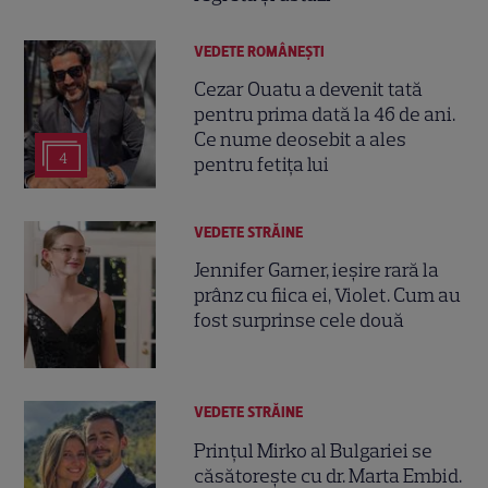
VEDETE ROMÂNEŞTI
Cezar Ouatu a devenit tată
pentru prima dată la 46 de ani.
Ce nume deosebit a ales
4
pentru fetița lui
VEDETE STRĂINE
Jennifer Garner, ieșire rară la
prânz cu fiica ei, Violet. Cum au
fost surprinse cele două
VEDETE STRĂINE
Prințul Mirko al Bulgariei se
căsătorește cu dr. Marta Embid.