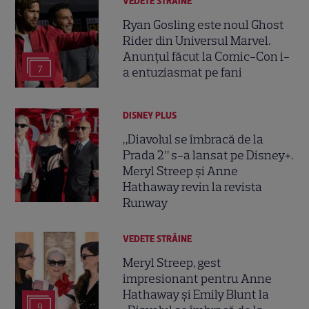
VEDETE STRĂINE
Ryan Gosling este noul Ghost
Rider din Universul Marvel.
Anunțul făcut la Comic-Con i-
7
a entuziasmat pe fani
DISNEY PLUS
„Diavolul se îmbracă de la
Prada 2” s-a lansat pe Disney+.
Meryl Streep și Anne
Hathaway revin la revista
Runway
VEDETE STRĂINE
Meryl Streep, gest
impresionant pentru Anne
Hathaway și Emily Blunt la
9