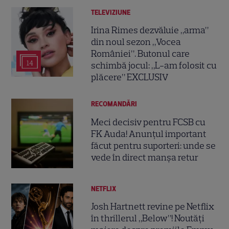
TELEVIZIUNE
Irina Rimes dezvăluie „arma”
din noul sezon „Vocea
României”. Butonul care
14
schimbă jocul: „L-am folosit cu
plăcere” EXCLUSIV
RECOMANDĂRI
Meci decisiv pentru FCSB cu
FK Auda! Anunțul important
făcut pentru suporteri: unde se
vede în direct manșa retur
NETFLIX
Josh Hartnett revine pe Netflix
în thrillerul „Below”! Noutăți