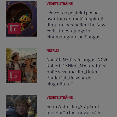
VEDETE STRĂINE
„Povestea peștelui posac”,
aventura animată inspirată
dintr-un bestseller The New
11
York Times, ajunge în
cinematografe pe 7 august
NETFLIX
Noutăți Netflix în august 2026:
Robert De Niro, „Nosferatu” și
noile sezoane din „Outer
16
Banks” și „Un veac de
singurătate”
VEDETE STRĂINE
Sean Astin din „Stăpânul
Inelelor” a fost nevoit să își