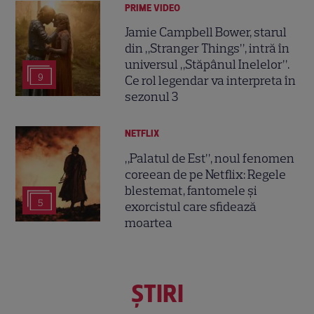
PRIME VIDEO
Jamie Campbell Bower, starul
din „Stranger Things”, intră în
universul „Stăpânul Inelelor”.
9
Ce rol legendar va interpreta în
sezonul 3
NETFLIX
„Palatul de Est”, noul fenomen
coreean de pe Netflix: Regele
blestemat, fantomele și
5
exorcistul care sfidează
moartea
ŞTIRI