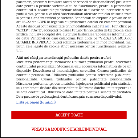
partenere, precum si furnizorii nostri de servicii de date analitice) prelucram
date pentru a permite website-ului sa functioneze, pentru a personaliza
VEDETE STRĂINE
continutul si anunturile publicitare afisate in functie de interesele si/sau
profilul dvs., pentru a va oferi functionalitati aferente retelelor de socializare
si pentru a analiza traficul pe website. Beneficiati de drepturile prevazute de
Jennifer Garner, ieșire rară la
art. 15-22 din GDPR in legatura cu prelucrarea datelor cu caracter personal.
prânz cu fiica ei, Violet. Cum au
Aceste drepturi pot fi exercitate prin modalitatea indicata
aici
. Prin click pe
“ACCEPT TOATE”, acceptati folosirea tuturor Tehnologiilor de tip Cookie, care
fost surprinse cele două
implica inclusiv acceptul dvs. cu privire la stocarea/accesarea informatiilor
de catre Vendor-ii cu care colaboram. Prin click pe “VREAU SA MODIFIC
SETARILE INDIVIDUAL” puteti schimba preferintele in mod individual, mai
putin cele legate de cookie strict necesare pentru functionarea website-
ului.
Atât noi, cât și partenerii noștri prelucrăm datele pentru a oferi:
TELEVIZIUNE
Măsurarea performanței reclamelor. Utilizarea profilurilor pentru selectarea
conținutului personalizat. Stocarea și/sau accesarea informațiilor de pe un
Eren Kasikci, fost câștigător
dispozitiv. Dezvoltarea și îmbunătățirea serviciilor. Crearea profilurilor de
conținut personalizat. Utilizarea profilurilor pentru selectarea publicității
MasterChef Turcia, a murit la
personalizate. Crearea profilurilor pentru publicitate personalizată.
Măsurarea performanței conținutului. Înțelegerea publicului prin statistici
37 de ani. Bucătarul a fost găsit
sau combinații de date din surse diferite. Utilizarea datelor limitate pentru a
17
fără viață în locuința sa
selecta conținutul. Utilizarea de date limitate pentru a selecta publicitatea.
Date precise de geolocație și identificarea prin scanarea dispozitivului.
Listă parteneri (furnizori)
VEDETE ROMÂNEŞTI
Exclusiv
ACCEPT TOATE
Laura Cosoi și-a ținut
promisiunea. Povestea
VREAU SA MODIFIC SETARILE INDIVIDUAL
numelui Nina și tradiția pe