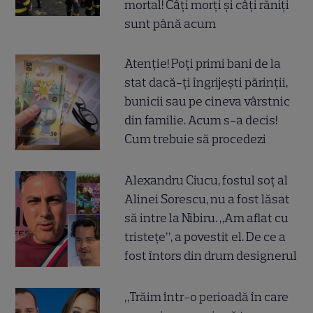
mortal! Câți morți și câți răniți
sunt până acum
Atenție! Poți primi bani de la
stat dacă-ți îngrijești părinții,
bunicii sau pe cineva vârstnic
din familie. Acum s-a decis!
Cum trebuie să procedezi
Alexandru Ciucu, fostul soț al
Alinei Sorescu, nu a fost lăsat
să intre la Nibiru. „Am aflat cu
tristețe”, a povestit el. De ce a
fost întors din drum designerul
„Trăim într-o perioadă în care