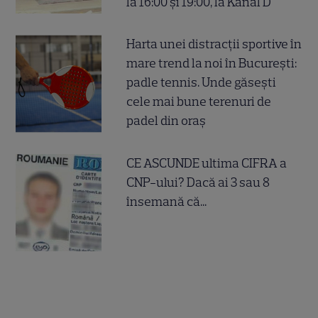
la 16:00 și 19:00, la Kanal D
Harta unei distracții sportive în
mare trend la noi în București:
padle tennis. Unde găsești
cele mai bune terenuri de
padel din oraș
CE ASCUNDE ultima CIFRA a
CNP-ului? Dacă ai 3 sau 8
însemană că...