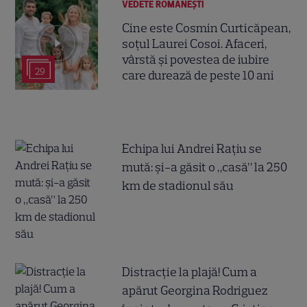
VEDETE ROMÂNEŞTI
Cine este Cosmin Curticăpean,
soțul Laurei Cosoi. Afaceri,
vârstă și povestea de iubire
29
care durează de peste 10 ani
Echipa lui Andrei Rațiu se
mută: și-a găsit o „casă” la 250
km de stadionul său
Distracție la plajă! Cum a
apărut Georgina Rodriguez