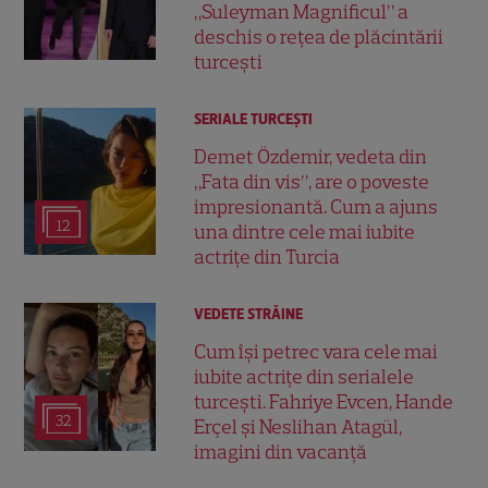
„Suleyman Magnificul” a
deschis o rețea de plăcintării
turcești
SERIALE TURCEŞTI
Demet Özdemir, vedeta din
„Fata din vis”, are o poveste
impresionantă. Cum a ajuns
12
una dintre cele mai iubite
actrițe din Turcia
VEDETE STRĂINE
Cum își petrec vara cele mai
iubite actrițe din serialele
turcești. Fahriye Evcen, Hande
32
Erçel și Neslihan Atagül,
imagini din vacanță