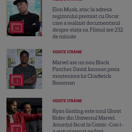
Elon Musk, atac la adresa
regizorului premiat cu Oscar
care a realizat documentarul
14
despre viața sa. Filmul are 232
de minute
VEDETE STRĂINE
Marvel are un nou Black
Panther. David Jonsson preia
moștenirea lui Chadwick
3
Boseman
VEDETE STRĂINE
Ryan Gosling este noul Ghost
Rider din Universul Marvel.
Anunțul făcut la Comic-Con i-
7
a entuziasmat pe fani