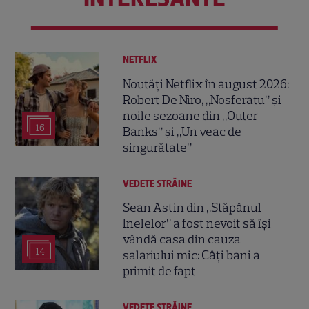
NETFLIX
Noutăți Netflix în august 2026:
Robert De Niro, „Nosferatu” și
noile sezoane din „Outer
16
Banks” și „Un veac de
singurătate”
VEDETE STRĂINE
Sean Astin din „Stăpânul
Inelelor” a fost nevoit să își
vândă casa din cauza
14
salariului mic: Câți bani a
primit de fapt
VEDETE STRĂINE