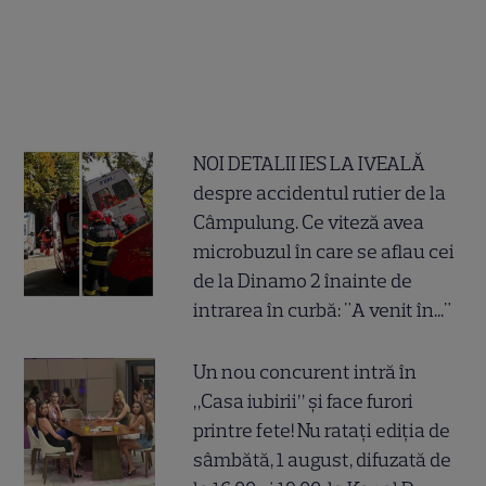
NOI DETALII IES LA IVEALĂ
despre accidentul rutier de la
Câmpulung. Ce viteză avea
microbuzul în care se aflau cei
de la Dinamo 2 înainte de
intrarea în curbă: "A venit în..."
Un nou concurent intră în
„Casa iubirii” și face furori
printre fete! Nu ratați ediția de
sâmbătă, 1 august, difuzată de