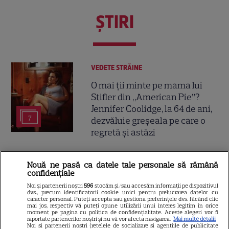
ŞTIRI
VEDETE STRĂINE
O mai ții minte pe mama lui
Stifler din „American Pie”?
Jennifer Coolidge, la 64 de ani,
7
dezvăluie greșeala pe care o
regretă și astăzi
VEDETE ROMÂNEŞTI
Nouă ne pasă ca datele tale personale să rămână
confidențiale
Cezar Ouatu a devenit tată
Noi și partenerii noștri
596
stocăm și/sau accesăm informații pe dispozitivul
pentru prima dată la 46 de ani.
dvs., precum identificatorii cookie unici pentru prelucrarea datelor cu
caracter personal. Puteți accepta sau gestiona preferințele dvs. făcând clic
Ce nume deosebit a ales
mai jos, respectiv vă puteți opune utilizării unui interes legitim în orice
4
pentru fetița lui
moment pe pagina cu politica de confidențialitate. Aceste alegeri vor fi
raportate partenerilor noștri și nu vă vor afecta navigarea.
Mai multe detalii
Noi si partenerii nostri (retelele de socializare si agentiile de publicitate