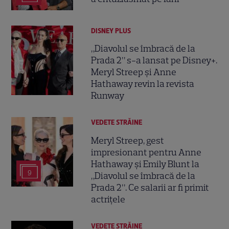
DISNEY PLUS
„Diavolul se îmbracă de la
Prada 2” s-a lansat pe Disney+.
Meryl Streep și Anne
Hathaway revin la revista
Runway
VEDETE STRĂINE
Meryl Streep, gest
impresionant pentru Anne
Hathaway și Emily Blunt la
9
„Diavolul se îmbracă de la
Prada 2”. Ce salarii ar fi primit
actrițele
VEDETE STRĂINE