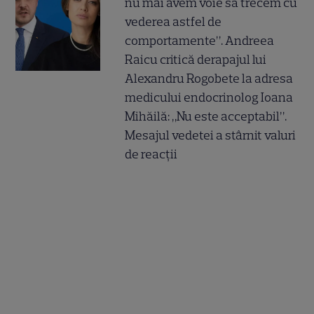
nu mai avem voie să trecem cu
vederea astfel de
comportamente”. Andreea
Raicu critică derapajul lui
Alexandru Rogobete la adresa
medicului endocrinolog Ioana
Mihăilă: „Nu este acceptabil”.
Mesajul vedetei a stârnit valuri
de reacții