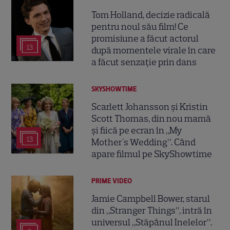
Tom Holland, decizie radicală
pentru noul său film! Ce
promisiune a făcut actorul
13
după momentele virale în care
a făcut senzație prin dans
SKYSHOWTIME
Scarlett Johansson și Kristin
Scott Thomas, din nou mamă
și fiică pe ecran în „My
13
Mother's Wedding”. Când
apare filmul pe SkyShowtime
PRIME VIDEO
Jamie Campbell Bower, starul
din „Stranger Things”, intră în
universul „Stăpânul Inelelor”.