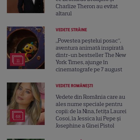
Charlize Theron au evitat
altarul
VEDETE STRĂINE
„Povestea peștelui posac”,
aventura animată inspirată
dintr-un bestseller The New
11
York Times, ajunge în
cinematografe pe 7 august
VEDETE ROMÂNEŞTI
Vedete din România care au
ales nume speciale pentru
copii: de la Nina, fetița Laurei
68
Cosoi, la Jessica lui Pepe și
Josephine a Ginei Pistol