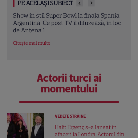
PE ACELAȘI SUBIECT
nia –
Febra Panini FIFA World Cup 2026 a ajuns
Supe
 loc
în București. Messi și Lamine Yamal,
Totu
cele mai căutate stickere
favor
Citește mai multe
Citeș
Actorii turci ai
momentului
VEDETE STRĂINE
Halit Ergenç s-a lansat în
afaceri la Londra: Actorul din