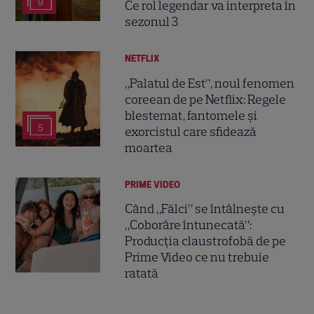
9
Ce rol legendar va interpreta în
sezonul 3
NETFLIX
„Palatul de Est”, noul fenomen
coreean de pe Netflix: Regele
blestemat, fantomele și
5
exorcistul care sfidează
moartea
PRIME VIDEO
Când „Fălci” se întâlnește cu
„Coborâre întunecată”:
Producția claustrofobă de pe
Prime Video ce nu trebuie
ratată