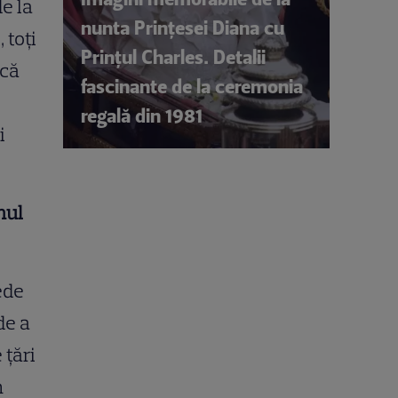
de la
nunta Prințesei Diana cu
 toți
Prințul Charles. Detalii
 că
fascinante de la ceremonia
regală din 1981
i
nul
ede
de a
 țări
n