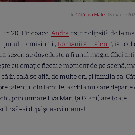
de
Cătălina Matei
,
13 martie 202
D
in 2011 încoace,
Andra
este nelipsită de la m
juriului emisiunii „
Românii au talent
”, iar cel
ea sezon se dovedește a fi unul magic. Căci arti
ește cu emoție fiecare moment de pe scenă, m
 că în sală se află, de multe ori, și familia sa. Câ
re talentul din familie, așchia nu sare departe
chi, prin urmare Eva Măruță (7 ani) are toate
sele să-și depășească mama!