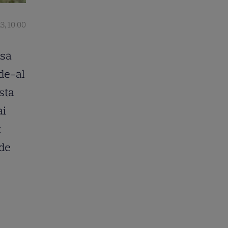
3, 10:00
asa
 de-al
sta
ai
t
 de