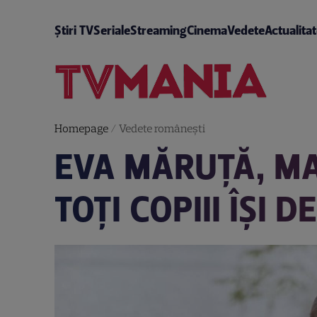
Știri TV
Seriale
Streaming
Cinema
Vedete
Actualita
Homepage
/
Vedete româneşti
EVA MĂRUȚĂ, MA
TOȚI COPIII ÎȘI 