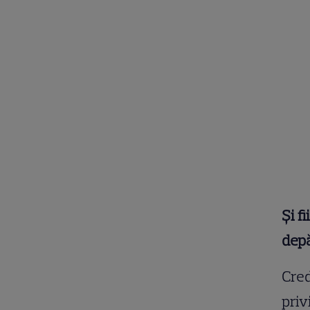
Și f
dep
Cred
priv