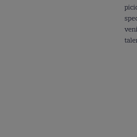
pici
spec
veni
tale