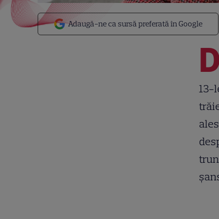
Adaugă-ne ca sursă preferată în Google
13-l
trăi
ales
desp
trun
șan