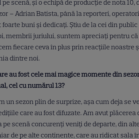
l pe scenă, și o echipă de producție de nota 10, 
zor – Adrian Batista, până la reporteri, operatori,
 foarte buni și dedicați. Știu de la cei din public
oi, membrii juriului, suntem apreciați pentru că
em fiecare ceva în plus prin reacțiile noastre ș
ia dintre noi.
are au fost cele mai magice momente din sezo
al, cel cu numărul 13?
 un sezon plin de surprize, așa cum deja se v
edițiile care au fost difuzate. Am avut plăcerea 
 pe scenă concurenți veniți de departe, din alte
hiar de pe alte continente, care au ridicat sala î