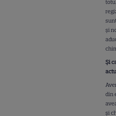
totu
regi
sunt
și n
aduc
chim
Și c
actu
Avem
din 
avea
și c