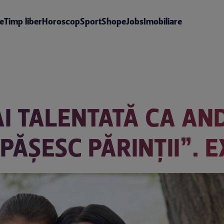
te
Timp liber
Horoscop
Sport
Shop
eJobs
Imobiliare
I TALENTATĂ CA AN
DEPĂȘESC PĂRINȚII”. 