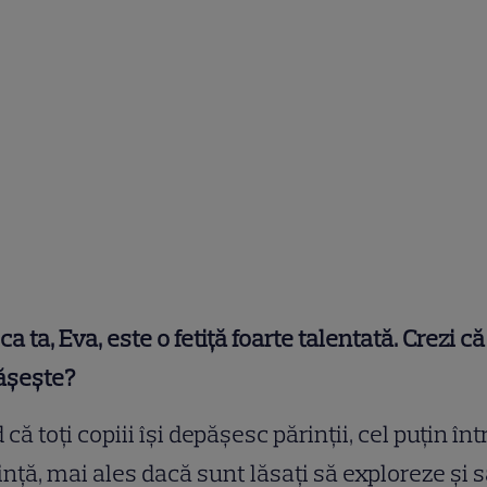
iica ta, Eva, este o fetiță foarte talentată. Crezi că
ășește?
 că toți copiii își depășesc părinții, cel puțin înt
ință, mai ales dacă sunt lăsați să exploreze și s