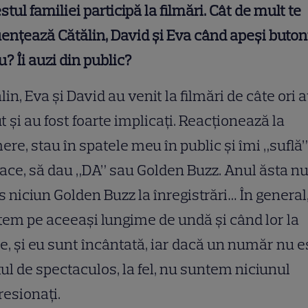
estul familiei participă la filmări. Cât de mult te
uențează Cătălin, David și Eva când apeși buton
u? Îi auzi din public?
lin, Eva și David au venit la filmări de câte ori 
t și au fost foarte implicați. Reacționează la
re, stau în spatele meu în public și îmi „suflă”
lace, să dau „DA” sau Golden Buzz. Anul ăsta n
s niciun Golden Buzz la înregistrări… În general
em pe aceeași lungime de undă și când lor la
e, și eu sunt încântată, iar dacă un număr nu e
ul de spectaculos, la fel, nu suntem niciunul
esionați.