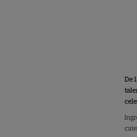
De 1
tale
cele
Ingr
cate