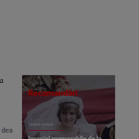
au
Recomandări
Vedete străine
ă dea
Imagini memorabile de la