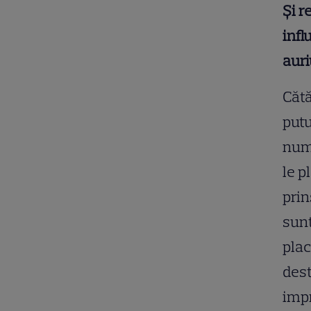
Și r
infl
auri
Cătă
putu
nume
le p
prin
sunt
plac
dest
impr