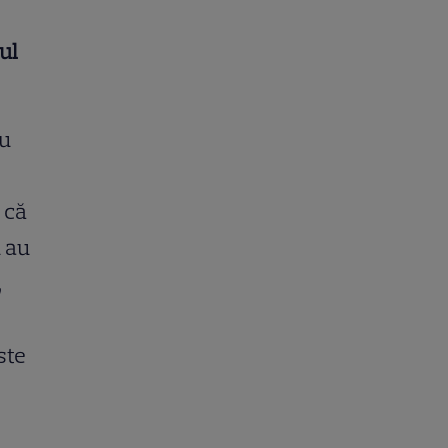
ul
au
 că
u au
,
ste