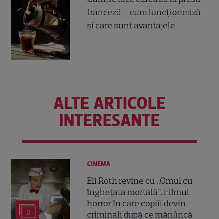
franceză – cum funcționează
și care sunt avantajele
ALTE ARTICOLE
INTERESANTE
CINEMA
Eli Roth revine cu „Omul cu
înghețata mortală”. Filmul
horror în care copiii devin
5
criminali după ce mănâncă