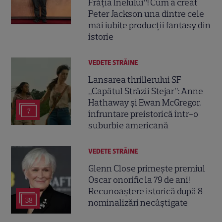
Frăția Inelului”! Cum a creat
Peter Jackson una dintre cele
mai iubite producții fantasy din
istorie
VEDETE STRĂINE
Lansarea thrillerului SF
„Capătul Străzii Stejar”: Anne
Hathaway și Ewan McGregor,
7
înfruntare preistorică într-o
suburbie americană
VEDETE STRĂINE
Glenn Close primește premiul
Oscar onorific la 79 de ani!
Recunoaștere istorică după 8
38
nominalizări necâștigate