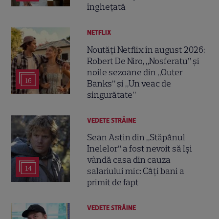
înghețată
NETFLIX
Noutăți Netflix în august 2026:
Robert De Niro, „Nosferatu” și
noile sezoane din „Outer
16
Banks” și „Un veac de
singurătate”
VEDETE STRĂINE
Sean Astin din „Stăpânul
Inelelor” a fost nevoit să își
vândă casa din cauza
14
salariului mic: Câți bani a
primit de fapt
VEDETE STRĂINE