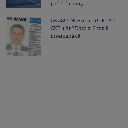
padel din oraș
CE ASCUNDE ultima CIFRA a
CNP-ului? Dacă ai 3 sau 8
însemană că...