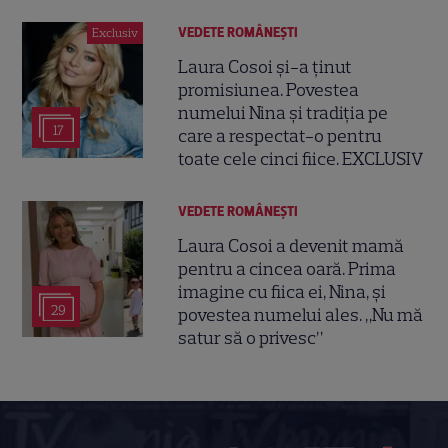
VEDETE ROMÂNEŞTI
Exclusiv
Laura Cosoi și-a ținut
promisiunea. Povestea
numelui Nina și tradiția pe
17
care a respectat-o pentru
toate cele cinci fiice. EXCLUSIV
VEDETE ROMÂNEŞTI
Laura Cosoi a devenit mamă
pentru a cincea oară. Prima
imagine cu fiica ei, Nina, și
29
povestea numelui ales. „Nu mă
satur să o privesc”