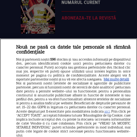
NUMĂRUL CURENT
ABONEAZA-TE LA REVISTĂ
Nouă ne pasă ca datele tale personale să rămână
Libertatea
confidențiale
Libertatea pentru femei
Noi și partenerii noștri
596
stocăm și/sau accesăm informații pe dispozitivul
dvs., precum identificatorii cookie unici pentru prelucrarea datelor cu
GSP
caracter personal. Puteți accepta sau gestiona preferințele dvs. făcând clic
mai jos, respectiv vă puteți opune utilizării unui interes legitim în orice
Știri mondene
moment pe pagina cu politica de confidențialitate. Aceste alegeri vor fi
raportate partenerilor noștri și nu vă vor afecta navigarea.
Mai multe detalii
Noi si partenerii nostri (retelele de socializare si agentiile de publicitate
Avantaje
partenere, precum si furnizorii nostri de servicii de date analitice) prelucram
date pentru a permite website-ului sa functioneze, pentru a personaliza
Elle
continutul si anunturile publicitare afisate in functie de interesele si/sau
profilul dvs., pentru a va oferi functionalitati aferente retelelor de socializare
Unica
si pentru a analiza traficul pe website. Beneficiati de drepturile prevazute de
art. 15-22 din GDPR in legatura cu prelucrarea datelor cu caracter personal.
Aceste drepturi pot fi exercitate prin modalitatea indicata
Retete practice
aici
. Prin click pe
“ACCEPT TOATE”, acceptati folosirea tuturor Tehnologiilor de tip Cookie, care
implica inclusiv acceptul dvs. cu privire la stocarea/accesarea informatiilor
de catre Vendor-ii cu care colaboram. Prin click pe “VREAU SA MODIFIC
SETARILE INDIVIDUAL” puteti schimba preferintele in mod individual, mai
URMĂREȘTE-NE PE
putin cele legate de cookie strict necesare pentru functionarea website-
ului.