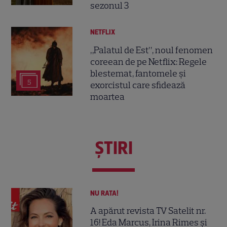
sezonul 3
NETFLIX
„Palatul de Est”, noul fenomen
coreean de pe Netflix: Regele
blestemat, fantomele și
5
exorcistul care sfidează
moartea
ŞTIRI
NU RATA!
A apărut revista TV Satelit nr.
16! Eda Marcus, Irina Rimes și