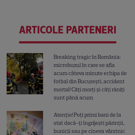
ARTICOLE PARTENERI
Breaking tragic în România:
microbuzul în care se afla
acum câteva minute echipa de
fotbal din București, accident
mortal! Câți morți și câți răniți
sunt până acum
Atenție! Poți primi bani de la
stat dacă-ți îngrijești părinții,
bunicii sau pe cineva vârstnic