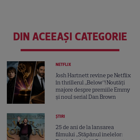
DIN ACEEAȘI CATEGORIE
NETFLIX
Josh Hartnett revine pe Netflix
în thrillerul „Below”! Noutăți
majore despre premiile Emmy
și noul serial Dan Brown
ȘTIRI
25 de ani de la lansarea
filmului „Stăpânul inelelor: