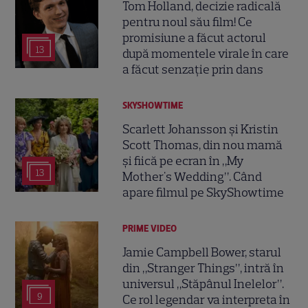
Tom Holland, decizie radicală
pentru noul său film! Ce
promisiune a făcut actorul
13
după momentele virale în care
a făcut senzație prin dans
SKYSHOWTIME
Scarlett Johansson și Kristin
Scott Thomas, din nou mamă
și fiică pe ecran în „My
13
Mother's Wedding”. Când
apare filmul pe SkyShowtime
PRIME VIDEO
Jamie Campbell Bower, starul
din „Stranger Things”, intră în
universul „Stăpânul Inelelor”.
9
Ce rol legendar va interpreta în