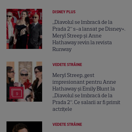
DISNEY PLUS
„Diavolul se îmbracă de la
Prada 2” s-a lansat pe Disney+.
Meryl Streep și Anne
Hathaway revin la revista
Runway
VEDETE STRĂINE
Meryl Streep, gest
impresionant pentru Anne
Hathaway și Emily Blunt la
9
„Diavolul se îmbracă de la
Prada 2”. Ce salarii ar fi primit
actrițele
VEDETE STRĂINE