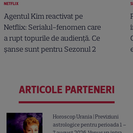
NETFLIX
S
Agentul Kim reactivat pe
Netflix: Serialul-fenomen care
a rupt topurile de audiență. Ce
șanse sunt pentru Sezonul 2
ARTICOLE PARTENERI
Horoscop Urania | Previziuni
astrologice pentru perioada 1 –
7 august 2026. Venus va intra