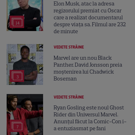
Elon Musk, atac la adresa
regizorului premiat cu Oscar
care a realizat documentarul
14
despre viața sa. Filmul are 232
de minute
VEDETE STRĂINE
Marvel are un nou Black
Panther. David Jonsson preia
moștenirea lui Chadwick
3
Boseman
VEDETE STRĂINE
Ryan Gosling este noul Ghost
Rider din Universul Marvel.
Anunțul făcut la Comic-Con i-
7
a entuziasmat pe fani