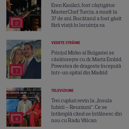
Eren Kasikci, fost câștigător
MasterChef Turcia, a murit la
37 de ani. Bucătarul a fost găsit
17
fără viață în locuința sa
VEDETE STRĂINE
Prințul Mirko al Bulgariei se
căsătorește cu dr. Marta Embid.
Povestea de dragoste începută
7
într-un spital din Madrid
TELEVIZIUNE
Trei cupluri revin la „Insula
Iubirii – Reuniuni”. Ce se
întâmplă când se întâlnesc din
4
nou cu Radu Vâlcan