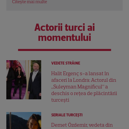
Citește mai multe
Citeș
Actorii turci ai
momentului
VEDETE STRĂINE
Halit Ergenç s-a lansat în
afaceri la Londra: Actorul din
„Suleyman Magnificul” a
deschis o rețea de plăcintării
turcești
SERIALE TURCEŞTI
Demet Özdemir, vedeta din