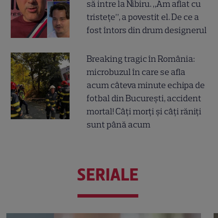
să intre la Nibiru. „Am aflat cu
tristețe”, a povestit el. De ce a
fost întors din drum designerul
Breaking tragic în România:
microbuzul în care se afla
acum câteva minute echipa de
fotbal din București, accident
mortal! Câți morți și câți răniți
sunt până acum
SERIALE