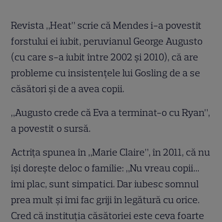
Revista „Heat” scrie că Mendes i-a povestit
forstului ei iubit, peruvianul George Augusto
(cu care s-a iubit între 2002 şi 2010), că are
probleme cu insistenţele lui Gosling de a se
căsători şi de a avea copii.
„Augusto crede că Eva a terminat-o cu Ryan”,
a povestit o sursă.
Actriţa spunea în „Marie Claire”, în 2011, că nu
îşi doreşte deloc o familie: „Nu vreau copii…
îmi plac, sunt simpatici. Dar iubesc somnul
prea mult şi îmi fac griji în legătură cu orice.
Cred că instituţia căsătoriei este ceva foarte