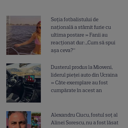
Soția fotbalistului de
națională a stârnit furie cu
ultima postare » Fanii au
reacționat dur: „Cum să spui
așa ceva?”
Dusterul produs la Mioveni,
liderul pieței auto din Ucraina
» Câte exemplare au fost
cumpărate în acest an
Alexandru Ciucu, fostul soț al
Alinei Sorescu, nu a fost lăsat