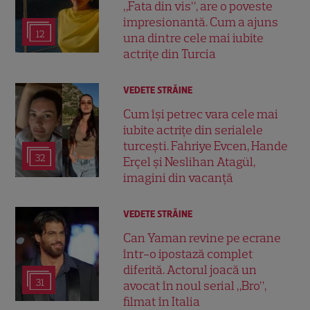
„Fata din vis”, are o poveste
impresionantă. Cum a ajuns
12
una dintre cele mai iubite
actrițe din Turcia
VEDETE STRĂINE
Cum își petrec vara cele mai
iubite actrițe din serialele
turcești. Fahriye Evcen, Hande
32
Erçel și Neslihan Atagül,
imagini din vacanță
VEDETE STRĂINE
Can Yaman revine pe ecrane
într-o ipostază complet
diferită. Actorul joacă un
31
avocat în noul serial „Bro”,
filmat în Italia