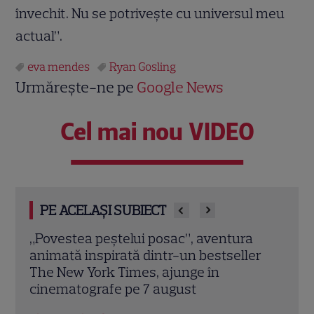
învechit. Nu se potriveşte cu universul meu
actual”.
eva mendes
Ryan Gosling
Urmărește-ne pe
Google News
Cel mai nou VIDEO
PE ACELAȘI SUBIECT
Halit Ergenç s-a lansat în afaceri la
Vede
er
Londra: Actorul din „Suleyman
speci
Magnificul” a deschis o rețea de
Laure
plăcintării turcești
Jose