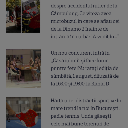
despre accidentul rutier de la
Câmpulung. Ce viteză avea
microbuzul în care se aflau cei
de la Dinamo 2 înainte de
intrarea în curbă: "A venit în..."
Un nou concurent intră în
„Casa iubirii” și face furori
printre fete! Nu ratați ediția de
sâmbătă, 1 august, difuzată de
la 16:00 și 19:00, la Kanal D
Harta unei distracții sportive în
mare trend la noi în București:
padle tennis. Unde găsești
cele mai bune terenuri de