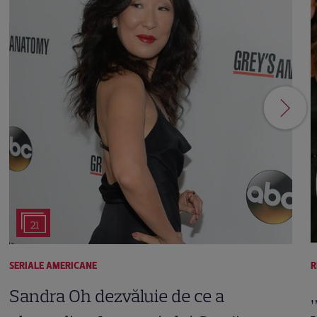
21
SERIALE AMERICANE
R
Sandra Oh dezvăluie de ce a