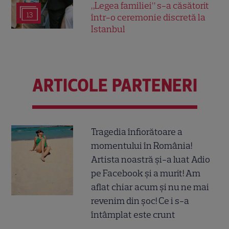
„Legea familiei” s-a căsătorit
13
într-o ceremonie discretă la
Istanbul
ARTICOLE PARTENERI
Tragedia înfiorătoare a
momentului în România!
Artista noastră și-a luat Adio
pe Facebook și a murit! Am
aflat chiar acum și nu ne mai
revenim din șoc! Ce i s-a
întâmplat este crunt