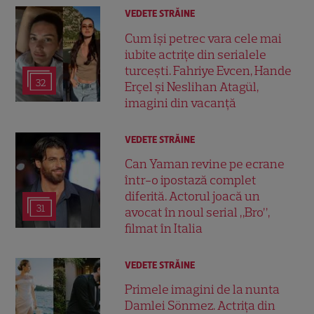
VEDETE STRĂINE
Cum își petrec vara cele mai
iubite actrițe din serialele
turcești. Fahriye Evcen, Hande
32
Erçel și Neslihan Atagül,
imagini din vacanță
VEDETE STRĂINE
Can Yaman revine pe ecrane
într-o ipostază complet
diferită. Actorul joacă un
31
avocat în noul serial „Bro”,
filmat în Italia
VEDETE STRĂINE
Primele imagini de la nunta
Damlei Sönmez. Actrița din