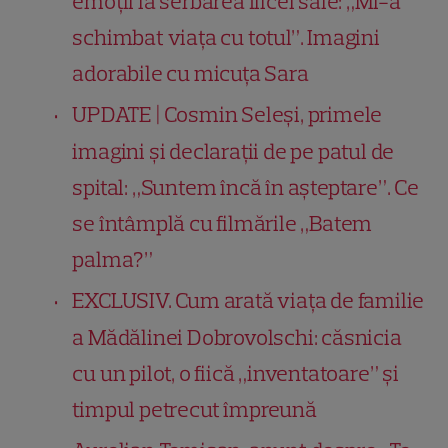
emoții la serbarea fiicei sale: „Mi-a
schimbat viața cu totul”. Imagini
adorabile cu micuța Sara
UPDATE | Cosmin Seleși, primele
imagini și declarații de pe patul de
spital: „Suntem încă în așteptare”. Ce
se întâmplă cu filmările „Batem
palma?”
EXCLUSIV. Cum arată viața de familie
a Mădălinei Dobrovolschi: căsnicia
cu un pilot, o fiică „inventatoare” și
timpul petrecut împreună