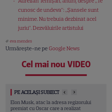
Aurelian Temișan, anunț despre „Te
cunosc de undeva”: „Șansele sunt
minime. Nu trebuia dezbinat acel
juriu”. Dezvăluirile artistului
eva mendes
Urmărește-ne pe
Google News
Cel mai nou VIDEO
PE ACELAȘI SUBIECT
i
Imagini memorabile de la nunta
Sand
Prințesei Diana cu Prințul Charles. Detalii
„Ana