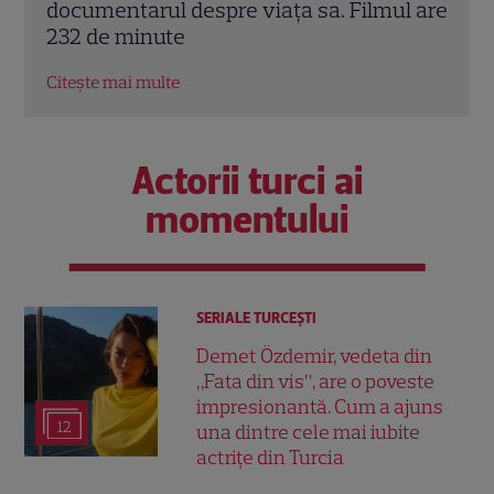
l are
fascinante de la ceremonia regală din
Rhim
1981
Cris
Citește mai multe
Citeș
Actorii turci ai
momentului
SERIALE TURCEŞTI
Demet Özdemir, vedeta din
„Fata din vis”, are o poveste
impresionantă. Cum a ajuns
12
una dintre cele mai iubite
actrițe din Turcia