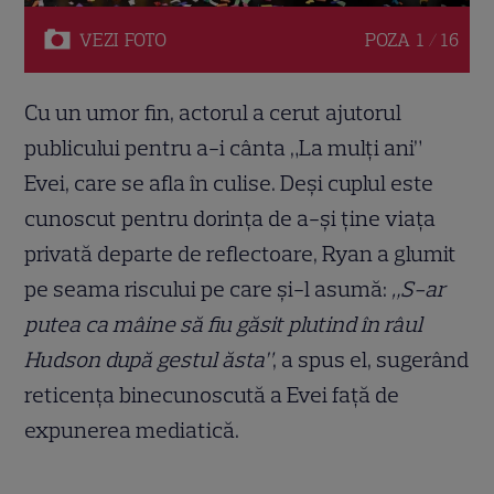
VEZI
FOTO
POZA
1 / 16
Cu un umor fin, actorul a cerut ajutorul
publicului pentru a-i cânta „La mulți ani”
Evei, care se afla în culise. Deși cuplul este
cunoscut pentru dorința de a-și ține viața
privată departe de reflectoare, Ryan a glumit
pe seama riscului pe care și-l asumă:
„S-ar
putea ca mâine să fiu găsit plutind în râul
Hudson după gestul ăsta”
, a spus el, sugerând
reticența binecunoscută a Evei față de
expunerea mediatică.