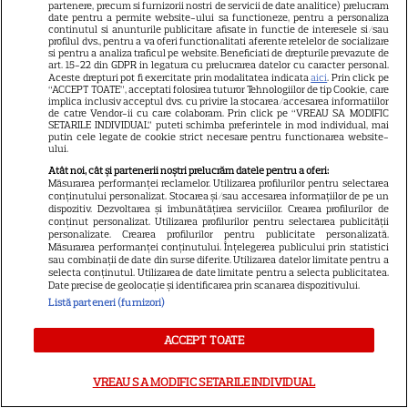
partenere, precum si furnizorii nostri de servicii de date analitice) prelucram
date pentru a permite website-ului sa functioneze, pentru a personaliza
ALTE ARTICOLE
continutul si anunturile publicitare afisate in functie de interesele si/sau
profilul dvs., pentru a va oferi functionalitati aferente retelelor de socializare
si pentru a analiza traficul pe website. Beneficiati de drepturile prevazute de
INTERESANTE
art. 15-22 din GDPR in legatura cu prelucrarea datelor cu caracter personal.
Aceste drepturi pot fi exercitate prin modalitatea indicata
aici
. Prin click pe
“ACCEPT TOATE”, acceptati folosirea tuturor Tehnologiilor de tip Cookie, care
implica inclusiv acceptul dvs. cu privire la stocarea/accesarea informatiilor
de catre Vendor-ii cu care colaboram. Prin click pe “VREAU SA MODIFIC
SETARILE INDIVIDUAL” puteti schimba preferintele in mod individual, mai
putin cele legate de cookie strict necesare pentru functionarea website-
ului.
NETFLIX
Atât noi, cât și partenerii noștri prelucrăm datele pentru a oferi:
Noutăți Netflix în august 2026:
Măsurarea performanței reclamelor. Utilizarea profilurilor pentru selectarea
conținutului personalizat. Stocarea și/sau accesarea informațiilor de pe un
Robert De Niro, „Nosferatu” și
dispozitiv. Dezvoltarea și îmbunătățirea serviciilor. Crearea profilurilor de
noile sezoane din „Outer
conținut personalizat. Utilizarea profilurilor pentru selectarea publicității
personalizate. Crearea profilurilor pentru publicitate personalizată.
16
Banks” și „Un veac de
Măsurarea performanței conținutului. Înțelegerea publicului prin statistici
sau combinații de date din surse diferite. Utilizarea datelor limitate pentru a
singurătate”
selecta conținutul. Utilizarea de date limitate pentru a selecta publicitatea.
Date precise de geolocație și identificarea prin scanarea dispozitivului.
Listă parteneri (furnizori)
VEDETE STRĂINE
ACCEPT TOATE
Sean Astin din „Stăpânul
Inelelor” a fost nevoit să își
VREAU SA MODIFIC SETARILE INDIVIDUAL
vândă casa din cauza
14
salariului mic: Câți bani a