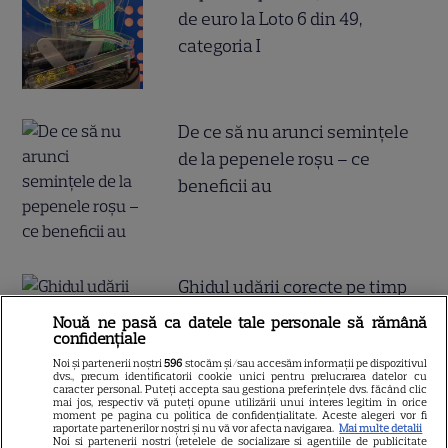
de euro la Loto 6 din 49,
categoria I
De ce să nu arunci semințele
de la pepenele roșu – ce
beneficii au
Ghidul udării corecte pe timp
de caniculă: când, cât şi cum
Nouă ne pasă ca datele tale personale să rămână
confidențiale
udăm plantele
Noi și partenerii noștri
596
stocăm și/sau accesăm informații pe dispozitivul
dvs., precum identificatorii cookie unici pentru prelucrarea datelor cu
caracter personal. Puteți accepta sau gestiona preferințele dvs. făcând clic
mai jos, respectiv vă puteți opune utilizării unui interes legitim în orice
moment pe pagina cu politica de confidențialitate. Aceste alegeri vor fi
raportate partenerilor noștri și nu vă vor afecta navigarea.
Mai multe detalii
Noi si partenerii nostri (retelele de socializare si agentiile de publicitate