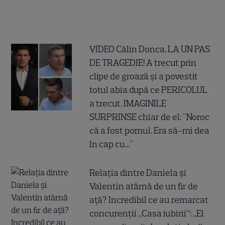
VIDEO Călin Donca, LA UN PAS
DE TRAGEDIE! A trecut prin
clipe de groază și a povestit
totul abia după ce PERICOLUL
a trecut. IMAGINILE
SURPRINSE chiar de el: "Noroc
că a fost pomul. Era să-mi dea
în cap cu..."
Relația dintre Daniela și
Valentin atârnă de un fir de
ață? Incredibil ce au remarcat
concurenții „Casa iubirii”: „El