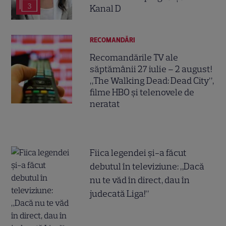
3
Kanal D
RECOMANDĂRI
Recomandările TV ale
săptămânii 27 iulie – 2 august!
„The Walking Dead: Dead City”,
filme HBO și telenovele de
neratat
Fiica legendei și-a făcut
debutul în televiziune: „Dacă
nu te văd în direct, dau în
judecată Liga!”